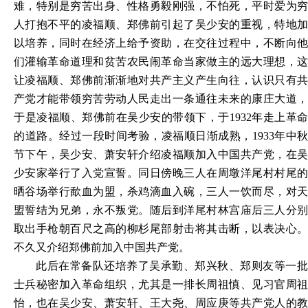
难，特别是穷苦出身、性格勇毅刚强，不怕死，平时爱为穷
人打抱不平的凌福顺、郑佛前引起了吴少安的重视，特地加
以培养，同时在经济上给予资助，在交往过程中，不断向他
们灌输革命道理和贫苦农民闹革命当家做主的远大理想，这
让凌福顺、郑佛前渐渐地对共产主义产生向往，认识只有共
产党才能带领穷苦劳动人民走出一条通往未来的康庄大道，
于是凌福顺、郑佛前在吴少安的带领下，于1932年走上革命
的道路。经过一段时间考验，凌福顺日渐成熟，1933年中秋
节下午，吴少安、萧安轩介绍凌福顺加入中国共产党，在吴
少安家举行了入党宣誓。同日傍晚三人在周墩洋尾村村尾的
晒谷场举行歃血为盟，杀鸡滴血入碗，三人一饮而尽，对天
盟誓结为兄弟，永不叛党。随后到洋尾村林宫庙后三人分别
取出手枪朝百尺之高的柳杉尾部射击将其击断，以表决心。
不久又介绍郑佛前加入中国共产党。
此后在常备队还培养了吴承勤、郑兴秋、郑则友等一批
士兵秘密加入革命组织，尤其是一排长周祖慎、见习官周祖
怡，也在吴少安、萧安轩、王大尧、周应庚等共产党人的教