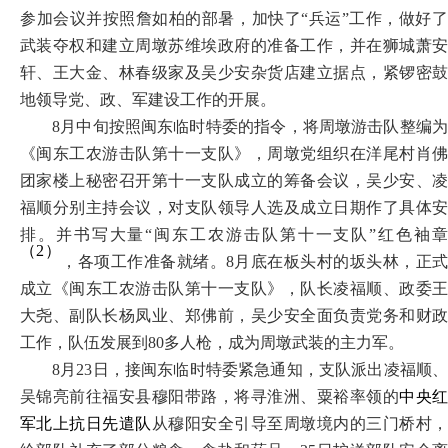
参加会议并按照詹如柏的部暑，加快了“兵运”工作，做好了
武装夺权和建立周墩苏维埃政府的准备工作，并在狮城萧安
轩、王大金、林春级家及吴少安杂货店建立据点，紧锣密鼓
地领导党、政、军建设工作的开展。
8月中旬按照闽东临时特委的指令，将周墩游击队整编为
《闽东工农游击队第十一支队》，周墩党组织在洋尾村肖佛
团家楼上秘密召开第十一支队成立的筹备会议，吴少安、凌
福顺分别主持会议，对支队领导人选及成立日期作了具体安
排。并书写大量“闽东工农游击队第十一支队”红色袖章
（
2）
，各项工作准备就绪。
8月底在板头村的坂头林，正
成立《闽东工农游击队第十一支队》，队长
凌福顺、政委
大尧、副队长杨凤业、郑佛前，吴少安全面负责党务和财政
工作，队伍发展到
80多人枪，成为周墩武装的主力军。
8月23日，
接
闽东临时特委
紧急通知，
支队派出凌福顺
吴锦亮前往福安县穆阳带路，将寻淮洲、
粟裕
率领的
中央
军北上抗日先遣队
从穆阳安全引导至周墩境内的三门桥村