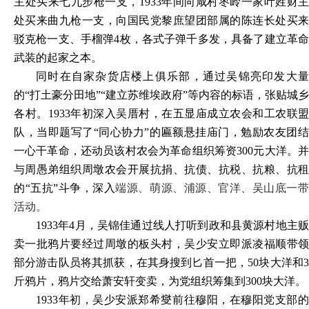
主处买来七九步枪一支，1933年间向咸村枣岭一家叶姓财主
处买来曲九枪一支，向国民党黎庶望团部属的陈连长处买来
驳克枪一支、手榴弹4枚，各式子弹千多发，具备了建立革命
武装的起家之本
。
同时在自家杂货店楼上俱乐部，通过吴锦亮印发大量
的
“打土豪分田地”“建立苏维埃政府”等内容的标语，张贴城乡
各村。1933年初深入吴厝村，在五显庙成立农会和工农联盟
队，当即题写了“同心协力”的匾额悬挂庙门，勉励农友团结
一心干革命，还动员该村农会为革命组织筹资300元大洋。并
与周愚弟组织周墩农会开展抗捐、抗债、抗税、抗粮、抗租
的“五抗”斗争，深入
端源、萌源、浦源、官洋、吴山底一
活动。
1933年4月，吴锦佳通过线人打听到政和县黄源村地主贩
卖一批鸦片要经过周墩的板头村，吴少安立即派凌福顺带领
部分游击队员将其抓获，在其身搜到匕首一把，50块大洋和3
斤鸦片，鸦片交给萧安轩变卖，为党组织筹集到300块大洋。
1933年初，吴少安派郑希燮前往穆阳，在穆阳党支部的