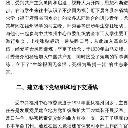
物，受到共产主义薰陶
和启迪，视野大为开阔，
思想不断
步。
在与学生来往中认识了不少同为福宁府下属各县在省
求学（福宁府留省同乡会）的众多志同道合的进步青年，尤
其与
同在福州求学的马立峰、叶秀蕃等进步学生交往密切
与他们一起参与中共福州中心市委组织的全市工人学生罢工
游行集会，上街张贴标语，带头呼口号，从此加入革命队
伍，
经受革命风潮锻炼，坚定了信念，
于
1930年由马立峰、
叶秀藩介绍秘密加入中国共产党，同时接受了短期的军事训
练，立下了“生除报国无余恨，死得为民捐一躯”的壮志豪
言。
二、
建立地下党组织和地下交通线
受中共福州中心市委派遣于
1931年夏从福州回乡，主
任务是发展党员建立地方党组织和扩大工农武装开展反帝、
反日斗争，秘密携带党交给的曲九短枪一支、若干子弹和10
多本革命书刊。通过在国民党福建省保安司令部工作的军官