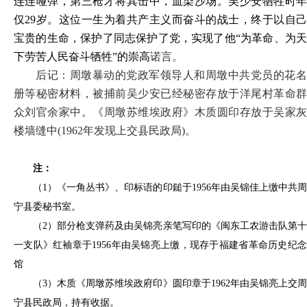
连连哑弹，第三枪才将其击中，血染沙场。吴少安牺牲时年
仅29岁。这位一生为着共产主义而奋斗的战士，终于以自己
宝贵的生命，保护了同志保护了党，实现了他“为革命、为天
下劳苦人民奋斗牺牲”的崇高
诺言。
后记：周墩暴动的党政军领导人和周墩中共党员的花名
册等秘密材料，
被捕
前吴少安已经秘密存放于洋尾村革命
众刘官余家中。《周墩苏维埃政府》木质圆印存放于吴家灰
楼墙缝中
(1962年发现上交县民政局)。
注：
（1）
《一角丛书》、印标语的印鎚于
1956年由吴锦佳上缴中共
宁县委秘书室。
（2）
部分枪支弹药及由吴锦亮亲笔写印的《闽东工农游击队第
一支队》红袖章于
1956年由吴锦亮上缴，现存于福建省革命历史纪
馆
（3）
木质《周墩苏维埃政府印》圆印章于
1962年由吴锦亮上交
宁县民政局，持有收据。