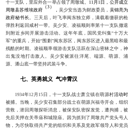
十一支队，里应外合一举占领了周墩城。
11月1日，公开成
（
3）
周墩县苏维埃政府
，
吴少安当选为财政委员，
吴锦亮
政府秘书长
。三天后，叶飞率闽东独立师，满载着缴获的
弹胜利返回咸村一带。吴少安、凌福顺则率第十一支队撤退
到附近乡间开展游击活动。这年年底，国民党纠集
“十万
军”的重兵，开始“围剿”闽东苏区，闽东苏区进入最黑暗和最
残酷的时期。凌福顺率领游击支队活跃在深山密林之中，神
出鬼没地打击敌人。吴少安被派往洋尾、端源、萌源、浦
源、潘山底一带坚持武装斗争。
七、
英勇就义
气冲霄汉
1934年12月15日，十一支队战士萧立镇在萌源村
活动
被捕。当晚，吴少安召集部分战士在萌源兴福寺开会，组织
营救，潜回周墩探听消息，被保安队密探发觉，遭拘捕，被
先后关押在关帝庙和城隍庙。因为抓到了周墩共产党头号人
物，为尽快取得共产党的组织和关系
及党政军领导人和党