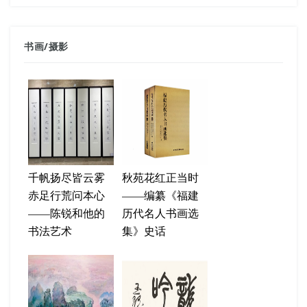
书画
/
摄影
千帆扬尽皆云雾
秋苑花红正当时
赤足行荒问本心
——编纂《福建
——陈锐和他的
历代名人书画选
书法艺术
集》史话