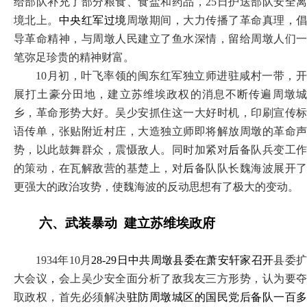
给部队补充了部分
粮食
、食盐和药品，
25日护送部队安全
境北上。
中央红军
过境
周墩
期间
，
大力传播了革命真理，
导革命精神，与
周墩
人民建立了鱼水深情，留给
周墩
人们
笔弥足珍贵的精神财富。
10月初，叶飞率领的闽东红军独立师进驻咸村一带，开
展打土豪分田地，建立苏维埃政权的消息不断传遍周墩城
乡，革命形势大好。吴少安抓住这一大好时机，印刷宣传标
语传单，张贴附近村庄，大造独立师即将解放周墩的革命声
势，以此鼓舞群众，震慑敌人。同时加紧对
后
备队兵变工
的策动，在瓦解敌营的基楚上，对
后
备队队长魏海波展开
更强大的政治攻势，使魏海波的反动思想有了极大的变动。
六、
武装暴动
建立苏维埃政府
1934年10月
28-29日中共周墩县委在萧安轩家召开
县委
大会议
，
会上吴少安全面分析了敌我友三方形势，认为要
取政权，首先必须解决
驻防周墩城区的国民党后备队一百