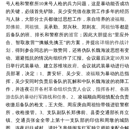
号人枪和警察所
10来号人枪的兵力问题，这是暴动能否成
的关键，必须首先铲除。吴少安凭借在敌营工作多年的经历
与人脉，大部分士兵都做过思想工作，亲自培养的
凌福顺
郑佛前、周祖慎、
吴承勤、郑兴秋、郑则友
、周祖怡
等都
后备队的班、排长和警察所的
巡官
；因此大胆提出
“里应
合、智取敌营”“擒贼先擒王”的方案，并提出
详细的作战
划，
得到参会同志的一致赞同，还将伪队长魏海波思想有
动、迴避抵抗的情况向组织作了汇报。会议最后决定
10月3
日举行武装暴动、建立苏维埃
政府。
会议就武装暴动进行
员部署，决定：
1、萧安轩、吴少安、
凌福顺
为暴动的总
挥，吴少安同时负责后备队的瓦解和中队长魏海波的劝降工
作，并连夜
召开各村革命组织负责人会议，指挥各村、各
游击队的暴动行军路线和任务。
2、
凌福顺由周祖慎配合负
收缴后备队的枪支，王大尧、周应庚由周祖怡带领进驻警察
所，收枪接管。
3、支队副队长郑佛前、县委交通部长肖
镇、交通员张金全带上第十一支队部的印信和周墩的城防
图，连夜赶往咸村，请叶飞率领闽东红军独立师前来配合解