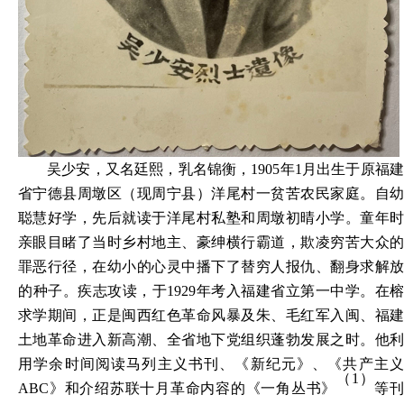
吴少安，又名廷熙，乳名锦衡，
1905年1月出生于原福
省宁德县周墩区（现周宁县）洋尾村一贫苦农民家庭。自幼
聪慧好学，先后就读于洋尾村私塾和周墩初晴小学。童年时
亲眼目睹了当时乡村地主、豪绅横行霸道，欺凌穷苦大众的
罪恶行径，在幼小的心灵中播下了替穷人报仇、翻身求解放
的种子。疾志攻读，于1929年考入福建省立第一中学。在榕
求学期间，正是闽西红色革命风暴及朱、毛红军入闽、福建
土地革命进入新高潮、全省地下党组织蓬勃发展之时。他利
用学余时间阅读马列主义书刊、《新纪元》、《共产主义
（
1）
ABC》和介绍苏联十月革命内容的《一角丛书》
等刊