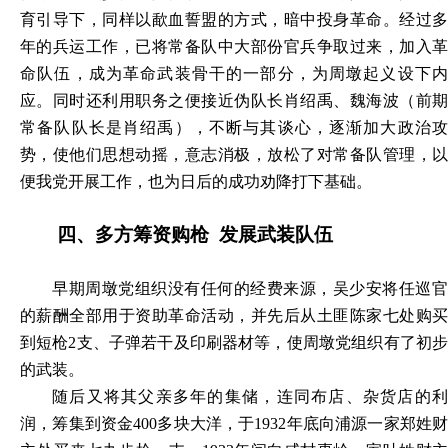
育引导下，同样以歃血誓盟的方式，暗中投身革命。经过多
年的兵运工作，已将常备队中大部份官兵争取过来，加入革
命队伍，成为革命武装骨干的一部分，为周墩起义设下内
应。同时还利用职务之便接近伪队长肖绍禹、魏海波（前期
常备队队长是肖绍禹），不断与其谈心，逐渐加大政治攻
势，使他们思想动摇，意志消极，放松了对常备队管理，以
便我党开展工作，也为日后的成功劝降打下基础。
四、
多方筹资购枪
发展武装队伍
早期周墩党组织没有任何的经费来源，吴少安将任巡官
的薪酬全部用于资助革命活动，并先后从土匪陈家七处购买
到短枪
2支、子弹若干及印刷器材等，使周墩党组织有了初
的武装。
随后又将其父亲多年的集储，连同布店、杂货店的利
润，筹集到资金
400多块大洋，于1932年底向浦源一家郑姓