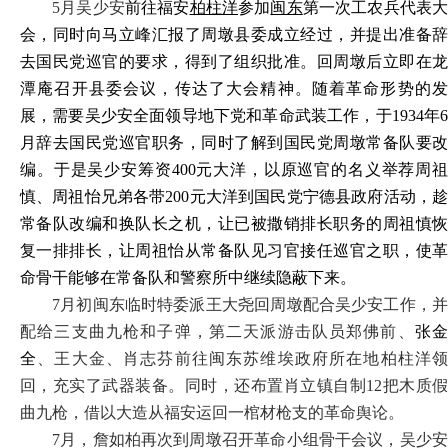
5月吴少安
前往福安
柏柱洋
参加
闽东
第一次工农兵代表
会，同时向马立峰汇报了
周墩县委成立经过，并提出准备
去国民党巡官的要求，得到了组织批准。回周墩后立即在龙
潭庵召开县委会议，传达了大会精神。随着革命形势的发
展，需要吴少安全面领导地下党和革命武装工作，于1934年6
月辞去国民党巡官职务，同时了解到国民党周墩常备队要改
编。于是吴少安筹资400元大洋，以原巡官的名义举荐周祖
慎、周祖怡兄弟各带200元大洋到国民党宁德县政府活动，趁
常备队改编和换队长之机，让已被
撒销排长职务的周祖慎
复一排排长，让周祖怡从常备队见习官接任巡官之职，使革
命骨干能够在常备队和警察所中继续隐蔽下来。
7月初闽东临时特委派王大尧回周墩配合吴少安工作，并
配给三支曲九枪和子弹，第二天派游击队员郑佛前、
张
全
、王大金、肖志芬前往闽东苏维埃政府所在地柏柱洋
回，充实了武器装备。同时，还布置肖立镇自制
12把木质
曲九枪，借以大造从福安运回一棺材枪支的革命舆论。
7月，詹如柏再次到周墩召开革命小组骨干会议，吴少安