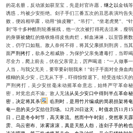
的花名册
，反动派如获至宝，先是封官许愿，
继之以
金钱
诱惑，均被少安拒绝。刽子手们三番五次的丑恶表演均告失
败，便凶相毕露，动用
“抽皮鞭”、“吊打”、“坐老虎凳”、“
刺”等十多种酷刑轮番摧残，他一次次被打得死去活来，瘦弱
的身驱被
烧
红的烙铁烙得皮焦肉烂，鲜血淋淋，以至昏厥
次，仍守口如瓶。敌人奈何不得，将其父
亲
抓到刑房，当
面
严刑拷打，
欲杀之相威胁，为保护父亲免遭毒打，当即
尽全力，爬上前去，伏在父亲背上，厉声喝道：
“一人做事
人当，与我父无关，要宰要剁朝我来！”刽子手面对全身血肉
模糊的吴少安，已无从下手，吓得惊惶退下。经受连续5天的
严刑拷打，吴少安丝毫未动摇革命意志，始终严守革命秘
密，对党忠贞不渝。敌人无
法从吴少安口
中得到半点革命
密，决定将其杀害。临刑时，是用竹片编成的简易担架将奄
奄一息的吴少安抬往刑场。
12月20日这天，时值农历11月1
日，已是冬令时节，高天寒流。然而中午时刻，突然寒天霹
雳、乌云密布、浓雾滚滚，真是天怒人怨，连刽子手的枪也