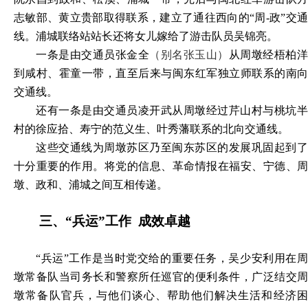
志敏部、黄立贵部取得联系，建立了通往西向的
“周-政”交通
线。浦城联络站站长还将女儿嫁给了游击队员吴锦亮。
一条是由交通员张金全
（别名张玉山）
从周墩经梧柏
到咸村、霍童一带，直至后来与闽东红军独立师联系的南向
交通线。
还有一条是由交通员凌开武从周墩经过芹山村与桃坑半
村的徐应拾、寿宁的范义生、叶秀藩联系的北向交通线。
这些交通线为周墩苏区乃至闽东苏区的发展巩固起到了
十分重要的作用。将党的信息、革命情报在福安、宁德、周
墩、政和、浦城之间互相传递。
三、
“兵运”工作 成效卓越
“兵运”工作是当时党交给的重要任务，吴少安利用在周
墩常备队当司务长和警察所任巡官的便利条件，广泛结交周
墩常备队官兵，与他们谈心、帮助他们解决生活和经济困