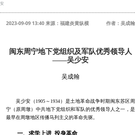
安
2023-09-09 13:40 来源：福建炎黄纵横
作者：吴成翰
闽东周宁地下党
组织
及军队
优秀领导人
——
吴少安
吴成翰
吴少安（
1905～1934）是土地革命战争时期闽东苏区
宁（原周墩）中共地下党组织和军队的优秀领导人之一，是
最早在周墩地区传播马列主义的革命先驱
。
一、
求学上进
投身革命