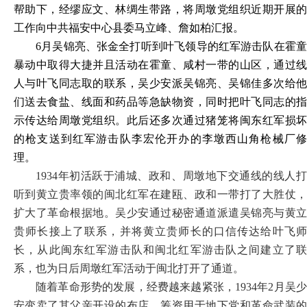
帮助下，经缪应文、林绸生带路，将周墩党组织近期开展的
工作向中共福安中心县委马立峰、詹如柏汇报。
6月吴锦亮、张金全打听到叶飞领导的红军游击队在霍童
暴动中取得大捷并且活动在霍童、咸村一带的山区，通过线
人与叶飞同志取的联系，吴少安派吴锦亮、吴锦佳多次给他
们送去食盐、线面和药品等急缺物资，同时把叶飞同志的指
示传达给周墩党组织。此后还多次通过猪笼将闽东红军损坏
的枪支送到红军游击队李宏伦开办的李墩西山角枪械厂修
理。
1934年初活跃于浦城、政和、周墩地下交通线的线人打
听到黄立贵率领的闽北红军在建瓯、政和一带打了大胜仗，
扩大了革命根据地。吴少安通过秘密通道派遣吴锦亮与黄立
贵师长接上了联系，并将黄立贵师长的口信传达给叶飞师
长，从此闽东红军游击队和闽北红军游击队之间建立了联
系，也为日后周墩红军活动于闽北打开了通道。
随着革命形势的发展，经费越来越紧张，
1934年2月吴
安变卖了其父亲开设的布店，筹资用于地下党和革命武装的