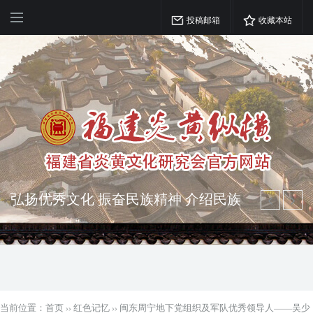
投稿邮箱
收藏本站
弘扬优秀文化 振奋民族精神 介绍民族
瑰宝 宣传中华精英
突出海西特色 报道台港澳侨 坚持古为
今用 力求雅俗共赏
当前位置：
首页
››
红色记忆
››
闽东周宁地下党组织及军队优秀领导人——吴少