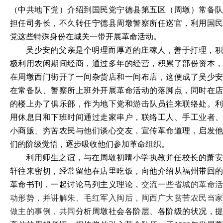
（中共地下党）介绍到国民党宁德县第五区（周墩）常备队
担任司务长，不久转任宁德县周墩警察所任巡官，利用国民
党这些特殊身份在城关一带开展革命活动。
吴少安的父亲是个明理而厚道的庄稼人，善于打理，积
极利用农闲期间经商，通过多年的经营，积累了部份资本，
在周墩西门街开了一间杂货店和一间布店，这便成了吴少安
在常备队、警察所上班外开展革命活动的落脚点，同时在店
的楼上办了俱乐部，作为地下党和游击队员往来联络处。利
用休息日和下班时间通过走家串户，联络工人、手工业者、
小商贩、穷苦农民与他们谈心交友，宣传革命道理，启发他
们的阶级觉悟，逐步吸收他们参加革命组织。
利用师生之谊，与在周墩初晴小学执教并任校长的萧安
轩往来密切，经常留他在店里吃饭，向他介绍从福州带回的
革命书刊，一起讨论马列主义理论，
交流一些省城的革命
动形势，并讲解朱、毛红军入闽后，闽西广大贫苦农民当家
做主的事例，共同
分析周墩社会各阶层、各阶级的状况，