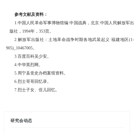
参考文献及资料
：
1.
中国人民革命军事博物馆编
:中国战典，北京:中国人民解放军
版社，1994年，353页。
2.
解放军出版社：土地革命战争时期各地武装起义
·福建地区(1
905)_10467005。
3.
百度百科吴少安。
4.
中华英烈网。
5.
周宁县党史办档案馆资料。
6.
烈士哥哥回忆录。
7.
烈士子女、侄儿回忆。
研究会动态