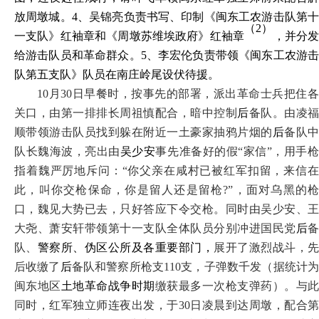
放周墩城。4、吴锦亮负责书写、印制《闽东工农游击队第十
（
2）
一支队》红袖章和《周墩苏维埃政府》红袖章
，并分
给游击队员和革命群众。
5、李宏伦负责带领《闽东工农游
队第五支队》队员在南庄岭尾设伏待援。
10月30日早餐时，按事先的部署，派出革命士兵把住各
关口，由第一排排长周祖慎配合，暗中控制
后
备队。由凌
顺带领游击队员找到躲在附近一土豪家抽鸦片烟的
后
备队
队长魏海波，亮出由
吴少安
事先准备好的假
“家信”，用手
指着魏严厉地斥问：“你父亲在咸村已被红军扣留，来信在
此，叫你交枪保命，你是留人还是留枪?”，面对乌黑的枪
口，魏见大势已去，只好答应下令交枪。同时由吴少安、王
大尧、萧安轩带领第十一支队全体队员分别冲进国民党
后
队、
警察所、伪区公所及各重要部门，
展开了激烈战斗，
后收缴了
后
备队和警察所枪支
110支，子弹数千发（据统计
闽东地区
土地革命战争时期
缴获最多一次枪支弹药）。与
同时，红军独立师连夜出发，于
30日凌晨到达周墩，配合