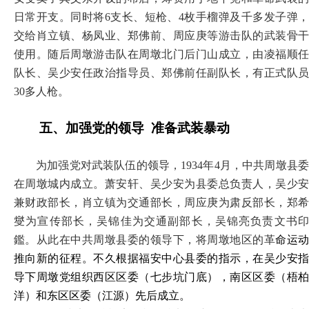
日常开支。同时将6支长、短枪、4枚手榴弹及千多发子弹，
交给肖立镇、杨凤业、郑佛前、周应庚等游击队的武装骨干
使用。随后周墩游击队在周墩北门后门山成立，由凌福顺任
队长、吴少安任政治指导员、郑佛前任副队长，有正式队员
30多人枪。
五、
加强党的领导
准备武装暴动
为加强党对武装队伍的领导，
1934年4月，中共周墩县
在周墩城内成立。萧安轩、吴少安为县委总负责人，吴少安
兼财政部长，肖立镇为交通部长，周应庚为肃反部长，郑希
燮为宣传部长，吴锦佳为交通副部长，吴锦亮负责文书印
鑑。从此在中共周墩县委的领导下，将周墩地区的革
命运
推向新的征程。不久根据福安中心县委的指示，在吴少安指
导下周墩党组织西区区委（七步坑门底），南区区委（梧柏
洋）和东区区委（江源）先后成立。