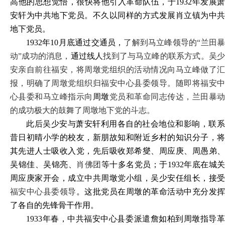
高他的思想觉悟，很快将他引入革命队伍，于
1932年发展萧
安轩为中共地下党员。不久以同样的方式发展肖立镇为中共
地下党员。
1932年10月底通过交通员，
了解到马立峰领导的
“兰田
动”成功的消息，
通过线人
找到了与马立峰的联系方式。吴
安亲自前往福安，将周墩党组织的活动情况向马立峰做了汇
报，明确了周墩党组织归福安中心县委领导。随即将福安中
心县委和马立峰指示向
周墩
党员和革命同志传达，兰田暴
的成功极大的鼓舞了周墩地下党的斗志。
此后吴少安与萧安轩利用各自的社会地位和影响，联系
昔日初晴小学的校友，新朋故知和附近乡村的知识分子，将
其先进人士吸收入党，先后吸收郑希燮、周应庚、周愚弟、
吴锦佳、吴锦亮、
肖佛团
等十多名党员；于
1932年底在城关
周应庚家开会，成立中共周墩党小组，吴少安任组长，接受
福安中心县委领导
。这批党员在周墩的革命活动中充分发
了各自的先锋骨干作用。
1933年春，中共福安中心县委派遣詹如柏到周墩指导革