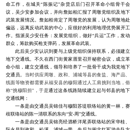
命工作，在城关“陈振记”杂货店后门召开革命小组骨干会
议，吴少安参加会议，并向詹如柏汇报了周墩党组织及地下
武装发展情况。詹如柏肯定了周墩党的发展，认为周墩地处
偏远，远离反动武装的中心，应很好的利用地理优势展开工
作。指派吴少安任务：发展党组织，做好“兵运”工作，发动
群众，筹款购买枪支弹药，发展革命武装
。
此后吴少安认识到要与上级党组织保持联系，必须建立
地下交通线。不久在西门街黄家厝里召开秘密会议，成立革
命小组，建立交通线，领导和培养了一批骨干成为我党地下
交通员。
当时供应周墩、政和、浦城等县的食盐、海产品
线面等物资都需要从福安县的穆阳通过人工肩挑到当地，俗
称
“挑穆阳担”，于是
通过这条线路陆续建立起与邻县的地
交通线网：
一条是由交通员吴锦佳与穆阳苏堤联络站的黄一林，赛
歧联络站的陈一清联系的东向
“安-周”交通线。
一条是由交通员吴锦亮经泗桥洋尾弄联络站的宋华桂、
阮永昌到政和、松溪、浦城一带，先后与闽北红军游击队方