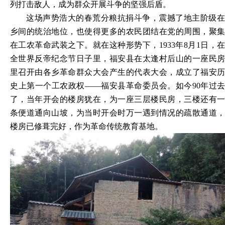
列打击敌人，成为群众开展斗争的坚强后盾。
这场声势浩大的春荒分粮抗捐斗争，震撼了地主阶级在
乡间的统治地位，也使得更多的农民团结在党的周围，聚集
在工农革命武装之下。就在这种形势下，
1933年8月1日，
全世界反帝纪念节日子里，福安县在太逢村后山的一座民房
里召开由各乡革命群众大会产生的代表大会，成立了福安历
史上第一个工农政权——福安县革命委员会。如今90年过去
了，当年开会的楼房犹在，为一座三层楼民房，三楼还有一
条便道通向山坡，为当时开会时万一遇到情况的疏散通道，
楼房已修葺完好，作为革命传统教育基地。