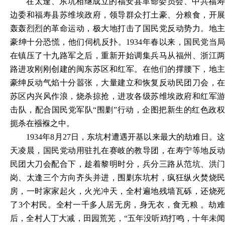
在太逢、东坑相继成立的福安县革命委员会、中共福寿
边委和福寿县苏维埃政府，领导群众打土豪、分粮食，开展
轰轰烈烈的革命运动，极大地打击了国民党反动势力。地主
豪绅十分恐慌，他们伺机反扑。
1934年春以来，国民党当局
在镇压了十九路军之后，重新开始调集兵马从福州、浙江两
路进攻刚刚创建的闽东苏区和红军。在他们的撑腰下，地主
豪绅反动气焰十分嚣张，大量建立和恢复反动民团刀会，在
苏区内兴风作浪，烧杀掠抢，进攻各级苏维埃政府和红军游
击队，配合国民党军队“围剿”行动，企图把新生的红色政权
扼杀在襁褓之中。
1934年8月27日，东坑村遭遇开基以来最大的劫难日。这
天凌晨，国民党动用驻扎在赛岐的教导团，在寿宁等地反动
民团大刀会配合下，趁着黎明时分，兵分三路从范坑、洪门
岗、太逢三个方向
齐头并进，围剿东坑村，疯狂纵火焚烧
房，一时家家起火，火光冲天，全村遍地残墙瓦砾，还烧死
了
3个村民。全村一千多人居无房，身无衣，食无粮 。劫
后，全村人丁大减，田园荒芜，“五年没听鸡打鸣，十年未闻