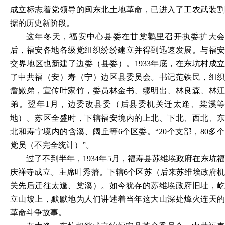
成立标志着党领导的闽东北土地革命，已进入了工农武装割
据的历史新阶段。
这年冬天，福安中心县委在甘棠鹳里召开执委扩大会
后，福安各地各级党组织纷纷建立并得到迅速发展。与福安
交界地区也新建了边委（县委）。
1933年底，在东坑村成立
了中共福（安）寿（宁）边区县委员会。书记范铁民，组织
詹嫩弟，宣传叶家竹，委员林金书、缪明出、林良森、林江
弟。翌年1月，边委改县委（后县委机关迁太逢、棠溪等
地）。苏区全盛时，下辖福安境内的上北、下北、西北、东
北和寿宁境内的含溪、阔丘等6个区委。“20个支部，80多个
党员（不完全统计）”。
过了不到半年，
1934年5月，福寿县苏维埃政府在东坑
庆禅寺成立。主席叶秀藩。下辖6个区苏（后来苏维埃政府机
关先后迁往太逢、棠溪）。如今犹存的苏维埃政府旧址，屹
立山坡上，默默地为人们讲述着当年这大山深处烽火连天的
革命斗争故事。