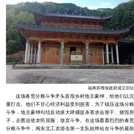
福寿苏维埃政府成立旧址
这场春荒分粮斗争矛头直指乡村地主豪绅，给他们以沉
重打击。他们不甘心经济利益受到损害，为了镇压这场分粮
斗争，地主豪绅勾结反动派大肆捕捉杀害农会骨干、烧毁房
子，企图迫使农民屈服，放弃斗争。在这场轰轰烈烈的春荒
分粮斗争中，闽东北工农游击第一支队始终站在斗争的最前