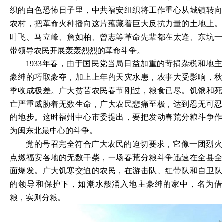
织的白色恐怖日子里，中共福安组织将工作重心从城镇转向
农村，把革命火种播向这片蕴藏着巨大反抗力量的土地上。
叶飞、马立峰、詹如柏、曾志等革命先辈都在太逢、东坑一
带领导农民开展轰轰烈烈的革命斗争。
1933年春，由于国民党当局日益加重的苛捐杂税和地主
豪绅的巧取豪夺，加上上年的天灾水患，农事大受影响，秋
季收成极差。广大贫苦农民春节刚过，粮食已尽。饥饿和死
亡严重威胁着无数生命，广大农民悲痛至极，达到忍无可忍
的地步。这时福州中心市委提出，要把发动春荒分粮斗争作
为闽东北最中心的斗争。
党的号召完全符合广大农民的迫切要求，它像一团烈火
点燃福安各地的无数干柴，一场春荒分粮斗争迅速在全县全
面爆发。广大饥寒交迫的农民，在游击队、红带队和自卫队
的领导和保护下，如潮水般涌入地主豪绅的家中，名为借
粮，实则分粮。