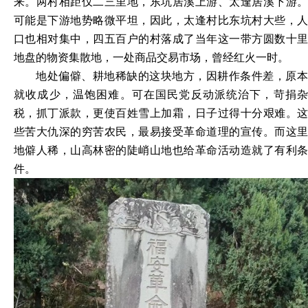
来。两村相距仅二三里地，东坑居溪上游、太逢居溪下游。
可能是下游地势略微平坦，因此，太逢村比东坑村大些，人
口也相对集中，四五百户的村落成了当年这一带方圆数十里
地盘的物资集散地，一处商品交易市场，曾经红火一时。
地处偏僻、耕地稀缺的这块地方，因耕作条件差，原本
就收成少，温饱困难。可在国民党反动派统治下，苛捐杂
税，抓丁派款，更使百姓雪上加霜，日子过得十分艰难。这
些苦大仇深的穷苦农民，最易接受革命道理的宣传。而这里
地僻人稀，山高林密的陡峭山地也给革命活动造就了有利条
件。