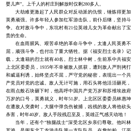
婴儿声”。上千人的村庄到解放时仅剩280多人。
大劫难更激起了人民群众对反动派的仇恨，锤炼得更加
英勇顽强。许多年轻人参加红军游击队，前仆后继，坚持斗
争。在对敌斗争中，东坑村有
21位英雄儿女为革命献出了
贵的生命。
在血雨腥风、艰苦卓绝的革命斗争中，太逢人民英勇不
屈，顽强斗争，也付出了重大牺牲。据《福安烈士名录》记
载，太逢籍的烈士就有
40名。烈士林中树，生前系中共福
上北区委委员，1935年不幸被敌人抓获，遭到敌人严刑拷打
和威逼利诱，始终坚贞不屈，严守党的秘密，表现出一个共
产党员对党的忠诚。敌人无计可施，用石头将他活活砸死，
在雨点般石块砸下时，他高呼中国共产党万岁和苏维埃政府
万岁的口号，英勇就义，时年51岁。上北区区委委员林惠坤
在遭敌人突袭时，大腿中弹负伤被捕，凶残的敌人将他砍头
杀害，时年40岁。敌人手段残忍至及，英雄正气感天动地！
当年，还有个
“独腿战士”深受北区乡亲们尊敬。他叫林
其鸿，是闽东北工农游击队第一支队队员，在詹如柏、江平