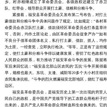
乡、村亦相继成立了革命委员会。各级政权还建立了赤卫
队、红带会，领导群众开展打土豪、借粮和分粮斗争。
紧接着，福安县革命委员会又发布第二号布告，对打土
豪借款和分粮斗争中具体问题作了规定。比如规定：
“各村
命委员会赤卫队打土豪、借款须经区革命委员会打条盖章许
可，否则，均作土匪论处，由区革命委员会捉拿严办”“如有
不良分子借革命团体名义，私行打土豪、借款、抓人，均作
为土匪。一经查觉，立即执行枪决。”等等。正是有了这些规
定，使打土豪和分粮斗争得以健康发展，密切了红色政权与
人民群众的联系，有力推动了福安革命斗争的发展。陈挺将
军后来回忆说：“福安县北部山区农民的‘五抗’斗争开展得最
早，规模也最大。东坑、太逢、咸阳等20多个大小村庄组织
农民集体抗租。”斗争的烈火燃遍福安北部地区，烧红了福寿
边区。
福安县革命委员会，是福安历史上第一次出现的穷苦人
民自己的政权，是中国共产党领导下的工农群众用枪杆子打
出来的，是共产党人和革命群众用鲜血和生命换来的。它的