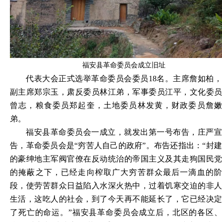
福安县革命委员会成立旧址
代表大会正式选举革命委员会委员
18名。主席詹如柏
副主席郑宗玉，肃反委员林江弟，军事委员江平，文化委员
曾志，粮食委员郑起奎，土地委员林发黄，财政委员詹嫩
弟。
福安县革命委员会一成立，就发出第一号布告，庄严宣
告，革命委员会是
“穷苦人自己的政府”。布告还指出：“封
的豪绅地主军阀官僚在反动统治的帝国主义及其走狗国民党
的掩蔽之下，已经走向榨取广大穷苦群众最后一滴血的阶
段，使劳苦群众日益陷入水深火热中，过着饥寒交迫的非人
生活，这吃人的社会，到了今天再不能延长了，它已经决定
了死亡的命运。”福安县革命委员会成立后，北区的各区、