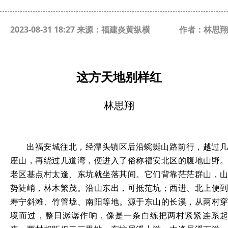
2023-08-31 18:27 来源：福建炎黄纵横
作者：林思翔
这方天地别样红
林思翔
出福安城往北，经潭头镇区后沿蜿蜒山路前行，越过几
座山，再绕过几道湾，便进入了俗称福安北区的腹地山野。
老区基点村太逢、东坑就坐落其间。它们背靠茫茫群山，山
势陡峭，林木繁茂。沿山东出，可抵范坑；西进、北上便到
寿宁斜滩、竹管垅、南阳等地。源于东山的长溪，从两村穿
境而过，整日潺潺作响，像是一条白练把两村紧紧连系起