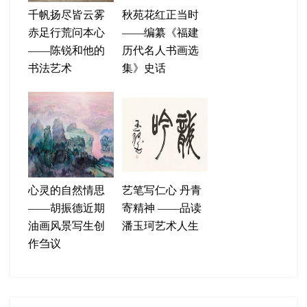
千帆扬尽皆云雾
秋苑花红正当时
赤足行荒问本心
——编纂《福建
——陈锐和他的
历代名人书画选
书法艺术
集》史话
心灵的自然情思
艺笔写仁心 丹青
——胡振德近期
寄精神 ——品读
油画风景写生创
潘玉珂艺术人生
作刍议