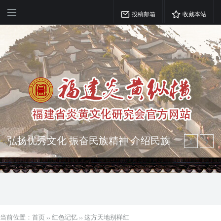
投稿邮箱
收藏本站
弘扬优秀文化 振奋民族精神 介绍民族
瑰宝 宣传中华精英
突出海西特色 报道台港澳侨 坚持古为
今用 力求雅俗共赏
当前位置：
首页
››
红色记忆
››
这方天地别样红