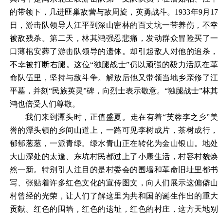
的带领下，几进匪巢敌营与敌周旋，英勇战斗。1933年9月17
日，游击队领导人江平到深山密林的百丈坑一带养伤，不幸
被敌残杀。第二天，林其鸿强忍悲痛，发动群众冒险买了一
口薄棺安葬了游击队领导的遗体。却引起敌人对他的追杀，
不幸被打断右腿。这位“独腿战士”仍以顽强的毅力活跃在革
命队伍里，坚持与敌斗争。解放后他又带领当地乡亲修了江
平墓，并刻“民族英灵”碑，向烈士表示敬意。“独腿战士”林其
鸿也倍受人们尊敬。
我们来到潭头时，正值盛夏。走在有着“芙蓉李之乡”美
誉的潭头镇的乡间山道上，一路可见李树成片，茶树成行，
郁郁葱葱，一派青绿。绿水青山正在转化为金山银山。地处
大山深处的太逢、东坑村民都过上了小康生活，村容村貌焕
然一新。特别引人注目的是村委会的围墙和革命旧址里都书
写、张贴着许多红色文化的宣传图文，向人们展示这偏僻山
村曾经的光荣，让人们了解这里为共和国的诞生作出的重大
贡献。红色的围墙，红色的遗址，红色的村庄，这方天地别