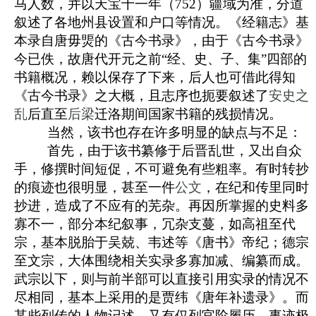
马人数，并以天宝十一年（752）疆域为准，分道
叙述了各地州县设置和户口等情况。《经籍志》基
本录自唐毋煚的《古今书录》，由于《古今书录》
今已佚，故唐代开元之前“经、史、子、集”四部的
书籍概况，赖以保存了下来，后人也可借此得知
《古今书录》之大概，且志序也扼要叙述了
安史之
乱
后直至
后梁
迁洛期间国家书籍的残损情况。
当然，该书也存在许多明显的缺点与不足：
首先，由于该书纂修于后晋乱世，又出自众
手，
修撰时间短促
，不可避免有些粗率。有时转抄
的痕迹也很明显，甚至一件
公文
，在纪和传里同时
抄进，造成了不应有的芜杂。再因所掌握的史料多
寡不一，部分本纪叙事，冗杂支蔓，如高祖至代
宗，基本脱胎于吴兢、
韦述
等《唐书》帝纪；德宗
至文宗，大体围绕相关实录多寡加减、编纂而成。
武宗以下，则与前
半部
可以直接引用实录的情况不
尽相同，基本上采用的是
贾纬
《唐年补遗录》。而
某些列传的人物记述，又有仅列官阶履历，事迹极