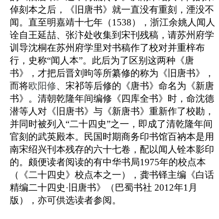
倬刻本之后，《旧唐书》就一直没有重刻，湮没不
闻。直至明嘉靖
十七年（1538）
，
浙江余姚人
闻人
诠
自
王延喆
、
张汴
处收集到宋刊残稿，
请苏州府学
训导沈桐在苏州府学里对书稿作了校对并重梓布
行，史称“闻人本”
。此
后为了区别这两种《唐
书》，才把后晋刘昫等所纂修的称为《旧唐书》，
而将
欧阳修
、
宋祁
等后修的《唐书》命名为《新唐
书》。
清朝乾隆年间编修《四库全书》时，命
沈德
潜
等人对《旧唐书》与《新唐书》重新作了校勘，
并同时被列入“二十四史”之一，即成了
清乾隆年间
官刻的武英殿本。民国时期商务印书馆百衲本是用
南宋绍兴刊本残存的六十七卷，配以闻人铨本影印
的。颇便读者阅读的有中华书局1975年的校点本
（《二十四史》校点本之一），
龚书铎主编《白话
精编二十四史·
旧唐书
》（巴蜀书社 2012年1月
版），亦可供选读者参阅。