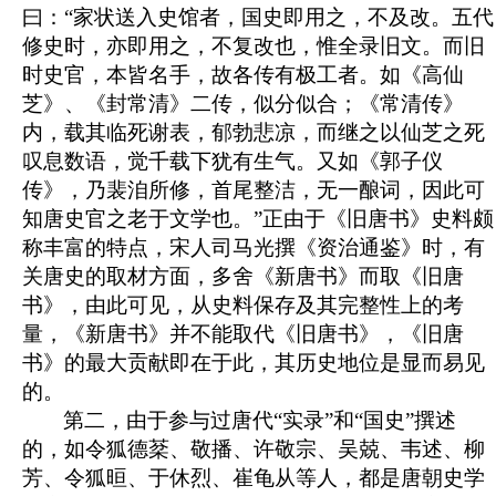
曰：“家状送入史馆者，国史即用之，不及改。五代
修史时，亦即用之，不复改也，惟全录旧文。而旧
时史官，本皆名手，故各传有极工者。如《高仙
芝》、《封常清》二传，似分似合；《常清传》
内，载其临死谢表，郁勃悲凉，而继之以仙芝之死
叹息数语，觉千载下犹有生气。又如《郭子仪
传》，乃裴洎所修，首尾整洁，无一酿词，因此可
知唐史官之老于文学也。”正由于《旧唐书》史料颇
称丰富的特点，宋人司马光撰《资治通鉴》时，有
关唐史的取材方面，多舍《新唐书》而取《旧唐
书》，由此可见，
从史料保存及其完整性上的考
量，《新唐书》并不能取代《旧唐书》，
《旧唐
书》的最大贡献即在于此，其历史地位是显而易见
的。
第二，由于参与过唐代“实录”和“国史”撰述
的，如令狐德棻、敬播、许敬宗、吴兢、韦述、柳
芳、令狐晅、于休烈、崔龟从等人，都是唐朝史学