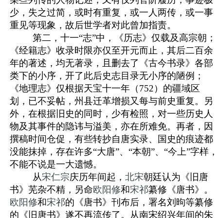
少，失之过简，或时有重复，或一人两传，或一事
重见等现象，故后世学者对此曾加指责。
第二，十一“志”中，《历志》仅载及高宗朝；
《经籍志》收录时限亦仅至开元而止，其后二百余
年的著述，均无著录，且删去了《古今书录》各部
类下的小序，开了此后史志目录无小序的陋例；
《地理志》仅根据天宝十一年（752）的疆域区
划，已不妥帖，州县迁革增损又每与前史重复。另
外，在根据旧史的同时，少有检照，对一些历史人
物及其事件的隐讳与溢美，亦在所难免。再者，因
撰稿时间仓促，有些转抄自
唐实录
、
国史
的痕迹都
没能抹掉，存在许多“大唐”、“本朝”、“今上”字样，
不能不说是一大遗憾。
从
宋仁宗
庆历年间起，
北宋
朝廷认为《旧唐
书》芜杂不精，另命
欧阳修
和
宋祁
纂修《唐书》。
欧阳修
和
宋祁
的《唐书》刊布后，署名刘昫等纂修
的《旧唐书》遂不再流传了。
从南宋绍兴年间的朱