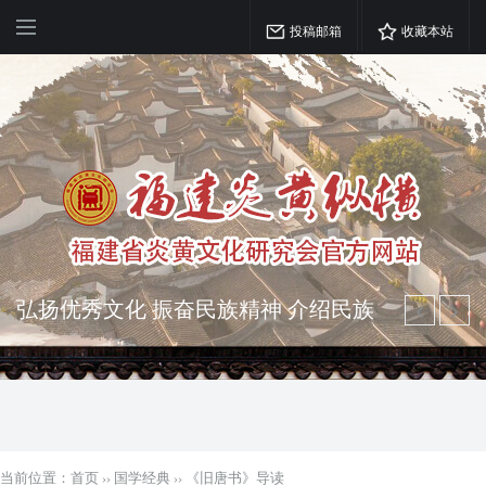
投稿邮箱
收藏本站
弘扬优秀文化 振奋民族精神 介绍民族
瑰宝 宣传中华精英
突出海西特色 报道台港澳侨 坚持古为
今用 力求雅俗共赏
当前位置：
首页
››
国学经典
››
《旧唐书》导读