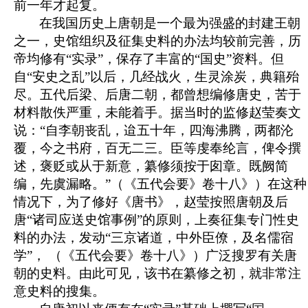
前一年才起复。
在我国历史上唐朝是一个最为强盛的封建王朝
之一，史馆组织及征集史料的办法均较前完善，历
帝均修有“实录”，保存了丰富的“国史”资料。但
自“安史之乱”以后，几经战火，生灵涂炭，典籍殆
尽。五代后梁、后唐二朝，都曾想编修唐史，苦于
材料散佚严重，未能着手。据当时的监修赵莹奏文
说：“自李朝丧乱，迨五十年，四海沸腾，两都沦
覆，今之书府，百无二三。臣等虔奉纶言，俾令撰
述，褒贬或从于新意，纂修须按于囱章。既阙简
编，先虞漏略。”（《五代会要》卷十八》）在这种
情况下，为了修好《唐书》，赵莹按照唐朝及后
唐“诸司应送史馆事例”的原则，上奏征集专门性史
料的办法，发动“三京诸道，中外臣僚，及名儒宿
学”， （《五代会要》卷十八》）广泛搜罗有关唐
朝的史料。由此可见，该书在纂修之初，就非常注
意史料的搜集。