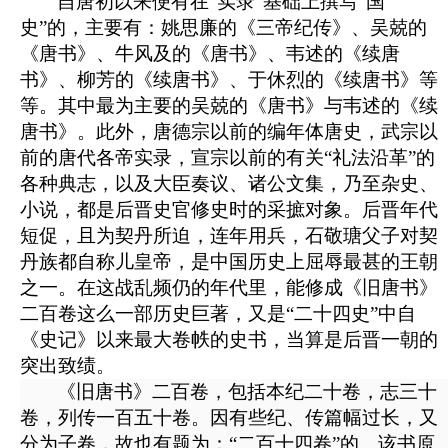
自唐初以来便有在“实录”基础上撰写“国
史”的，主要有：姚思廉的《三帝纪传》、吴兢的
《唐书》、牛风及的《唐书》、韦述的《续唐
书》、柳芳的《续唐书》、于休烈的《续唐书》等
等。其中最为主要的吴兢的《唐书》与韦述的《续
唐书》。此外，唐德宗以前的编年体唐史，武宗以
前的唐代各帝实录，宣宗以前的有关“礼法沿革”的
各种典志，以及大臣奏议、诸公文集，乃至杂史、
小说，都是后晋史官修史时的采摭对象。后晋年代
短促，且为契丹所迫，连年用兵，石敬瑭父子对契
丹族都自称儿皇帝，是中国历史上屈辱最甚的王朝
之一。在这战乱频仍的年代里，能修成《旧唐书》
二百卷这么一部历史巨著，又是“二十四史”中自
《史记》以来最大卷帙的史书，当算是后晋一朝的
突出致绩。
《旧唐书》二百卷，包括本纪二十卷，志三十
卷，列传一百五十卷。
因有些纪、传篇幅过长，又
分为子卷，故也有题为：“
二百十四卷”的。该书原