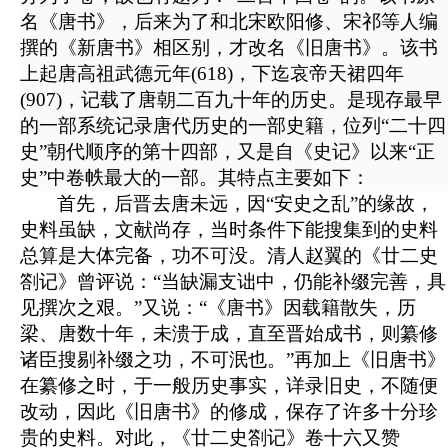
名《唐书》，后来为了和北宋欧阳修、宋祁等人编
撰的《新唐书》相区别，才改名《旧唐书》。该书
上起唐高祖武德元年(618)，下迄哀帝天裙四年
(907)，记载了唐朝二百九十年的历史。
是
现存最早
的一部系统记录唐代历史的一部史籍，
位列
“
二十四
史
”
朝代顺序的第十四部，又是自《史记》以来“正
史”中卷帙最大的一部
。其特点主要如下：
首先，后晋去唐未远，因“安史之乱”的缘故，
史料虽缺，文献尚存，当时条件下能搜集到的史料
总算是大体完备，功不可没。清人赵翼的《廿二史
劄记》曾评说：“当缺漏支诎中，仍能补缀完善，具
见撰次之艰。”又说：“《唐书》因载籍散失，历
梁、唐数十年，未溃于成，直至晋始成书，则纂修
诸臣搜剔补缀之功，不可泯也。”再加上《旧唐书》
在纂修之时，于一般历史事实，详录旧史，不随便
改动，因此《旧唐书》的修成，保存了许多十分珍
贵的史料。对此，《廿二史劄记》卷十六又赞