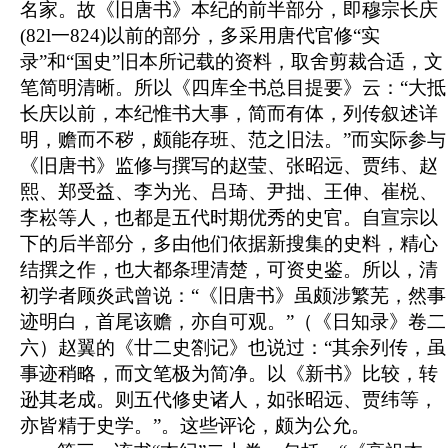
名家。故《旧唐书》本纪的前半部分，即穆宗长庆
(82l一824)以前的部分，多采用唐代官修“实
录”和“国史”旧本所记载的资料，取舍剪裁合适，文
笔简明清晰。所以《四库全书总目提要》云：“大抵
长庆以前，本纪惟书大事，简而有体，列传叙述详
明，赡而不秽，颇能存班、范之旧法。”而实际参与
《旧唐书》监修与撰写的赵莹、张昭远、贾纬、赵
熙、郑受益、李为光、吕琦、尹拙、王伸、崔棁、
李崧等人，也都是五代时期优秀的史官。自宣宗以
下的后半部分，多由他们依据新搜集的史料，精心
结撰之作，也大都条理清楚，可资史鉴。所以，清
初学者顾炎武曾说：“《旧唐书》虽颇涉繁芜，然事
迹明白，首尾该赡，亦自可观。”（《日知录》卷二
六）赵翼的《廿二史劄记》也说过：“其余列传，虽
事迹稍略，而文笔极为简净。以《新书》比较，转
逊其老成。则五代修史诸人，如张昭远、贾纬等，
亦皆精于史学。”。这些评论，颇为公允。