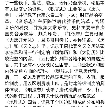
了一些钱币、
盐法
、漕运、仓库乃至杂税、榷酤等
有关经济史的资料。《职官志》主要依据
《唐六
典》
，并记载了代宗永泰二年（766）时
官品
的变
革。
《音乐志》主要陈述唐代雅乐的沿革，宫廷
音乐的种类，并搜集太常乐章。史料主要来自唐
国史音乐志等，颇为珍贵。
《礼仪志》主要根据
《大唐开元礼》，且多引用奏书，亦称详备。《历
志》和《天文志》里，记录了唐代著名天文历法家
李淳风
和僧一行制定的《麟德历》和《大衍历》比
较完整的内容。《五行志》列举各地不同的自然灾
害，其中还有不少反映民生困苦、工商业状况和国
内外交通方 面的资料。《舆服志》记载唐代帝、
后、王、妃以及百官按
品级
规定的车舆、衣冠、服
饰制度，用以区别贵贱士庶，是
封建等级制度
的具
体体现。《刑法志》载录了唐代法典律、令、格、
式的制订过程，并有关于执行情况的概略叙述。
《地理志》四卷，记载了全国边防镇戍的分布和兵