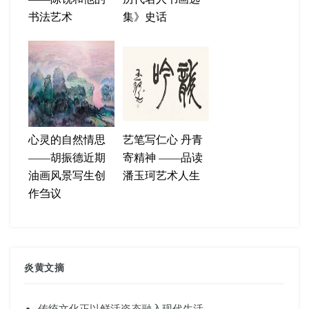
书法艺术
集》史话
心灵的自然情思
艺笔写仁心 丹青
——胡振德近期
寄精神 ——品读
油画风景写生创
潘玉珂艺术人生
作刍议
炎黄文摘
传统文化正以鲜活姿态融入现代生活