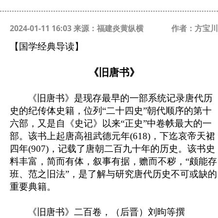
2024-01-11 16:03 来源：福建炎黄纵横
作者：方宝川
【国学经典导读】
《旧唐书》
《旧唐书》
是
现存最早的一部系统记录唐代历
史的纪传体史籍，
位列
“
二十四史
”
朝代顺序的第十
六部，又是自《史记》以来“正史”中卷帙最大的一
部
。该书上起唐高祖武德元年(618)，下迄哀帝天裙
四年(907)，记载了唐朝二百九十年的历史。
该书史
料丰富，
简而有体，叙事有据，赡而不秽，“颇能存
班、范之旧法”，是了解与研究唐代历史不可或缺的
重要典籍。
《旧唐书》二百卷，（后晋）刘昫等撰