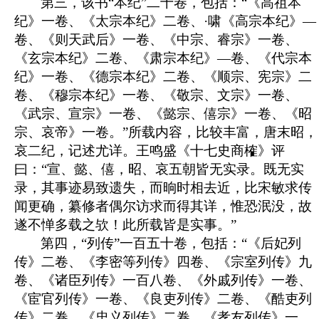
第三，该书“本纪”二十卷，包括：“《高祖本
纪》一卷、《太宗本纪》二卷、·啸《高宗本纪》—
卷、《则天武后》一卷、《中宗、睿宗》一卷、
《玄宗本纪》二卷、《肃宗本纪》—卷、《代宗本
纪》一卷、《德宗本纪》二卷、《顺宗、宪宗》二
卷、《穆宗本纪》一卷、《敬宗、文宗》一卷、
《武宗、宣宗》一卷、《懿宗、僖宗》一卷、《昭
宗、哀帝》一卷。”所载内容，比较丰富，唐末昭，
哀二纪，记述尤详。王鸣盛《十七史商榷》评
曰：“宣、懿、僖，昭、哀五朝皆无实录。既无实
录，其事迹易致遗失，而晌时相去近，比宋敏求传
闻更确，纂修者偶尔访求而得其详，惟恐泯没，故
遂不惮多载之欤！此所载皆是实事。”
第四，“列传”一百五十卷，包括：“《后妃列
传》二卷、《李密等列传》四卷、《宗室列传》九
卷、《诸臣列传》一百八卷、《外戚列传》一卷、
《宦官列传》一卷、《良吏列传》二卷、《酷吏列
传》二卷、《忠义列传》二卷、《孝友列传》一