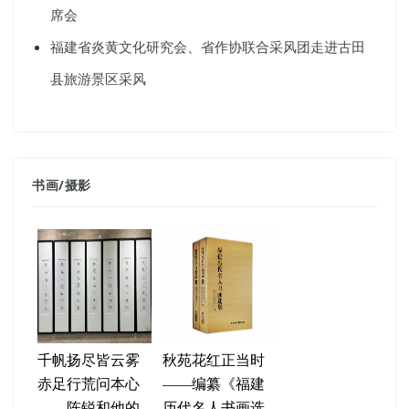
席会
福建省炎黄文化研究会、省作协联合采风团走进古田
县旅游景区采风
书画
/
摄影
千帆扬尽皆云雾
秋苑花红正当时
赤足行荒问本心
——编纂《福建
——陈锐和他的
历代名人书画选