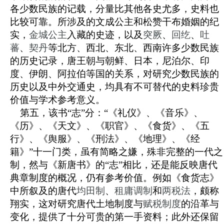
各少数民族的记载，分量比其他各史尤多，史料也
比较可靠。所涉及的文成公主和松赞干布婚姻的纪
实，
金城公主
入藏的史迹，以及
突厥
、
回纥
、
吐
蕃
、
契丹
等北方、西北、东北、西南许多少数民族
的历史记录，唐王朝与朝鲜、日本，尼泊尔、印
度、伊朗、阿拉伯等国的关系，对研究少数民族的
历史以及中外交通史，均具有不可替代的史料珍贵
价值与学术参考意义。
第五，该书“志”分：“《礼仪》、《音乐》、
《历》、《天文》、《职官》、《食货》、《五
行》、《舆服》、《刑法》、《地理》、《经
籍》”十一门类，虽有简略之嫌，殊非完整的一代之
制，然与《新唐书》的“志”相比，还是能反映唐代
典章制度的概况，仍有参考价值。例如《食货志》
中所叙及的唐代
均田制
、
租庸调制
和
两税法
，颇称
翔实，这对研究唐代土地制度与
赋税制度
的沿革与
变化，提供了十分可贵的第一手资料；此外还保留