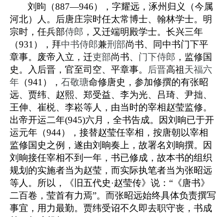
刘昫（887—946），字耀远，
涿州
归义（今属
河北）人。
后唐
庄宗时任
太常博士
、翰林学士。明
宗时，任兵部
侍郎
，又迁端明殿学士。长兴三年
（931），拜
中书侍郎
兼
刑部
尚书、同中书门下平
章事。废帝入立，迁
吏部
尚书、
门下侍郎
，监修国
史。入
后晋
，官至司空、平章事。
后晋
高祖
天福六
年
（941），
石敬瑭
命修唐史，参加修撰的有张昭
远、贾纬、赵熙、郑受益、李为光、吕琦、尹拙、
王伸、崔棁、李崧等人，由当时的宰相赵莹监修。
出帝开运二年(945)六月，全书告成。因刘晌已于开
运元年（944），接替赵莹任宰相，按唐朝以宰相
监修国史之例，遂由刘晌奏上，故署名刘晌撰。因
刘晌接任宰相不到一年，书已修成，故本书的组织
规划的实施者当为赵莹，而实际执笔者当为张昭远
等人。所以，《旧五代史·赵莹传》说：“《唐书》
二百卷，莹首有力焉”。而张昭远始终具体负责撰写
事宜，用力最勤。
贾纬
受诏不久即去职守丧，书成