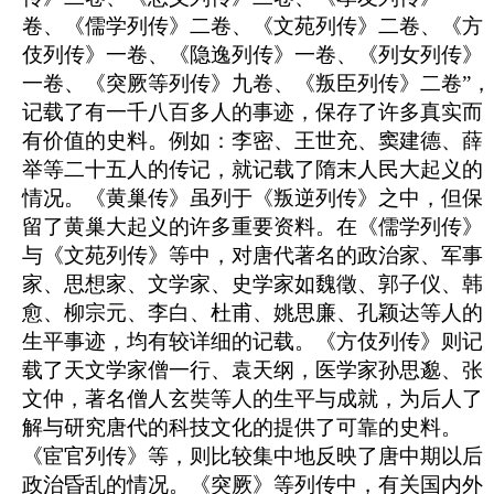
卷、《儒学列传》二卷、《文苑列传》二卷、《方
伎列传》一卷、《隐逸列传》一卷、《列女列传》
一卷、《突厥等列传》九卷、《叛臣列传》二卷”，
记载了有一千八百多人的事迹，保存了许多真实而
有价值的史料。例如：李密、王世充、窦建德、薛
举等二十五人的传记，就记载了隋末人民大起义的
情况。《黄巢传》虽列于《叛逆列传》之中，但保
留了黄巢大起义的许多重要资料。在《儒学列传》
与《文苑列传》等中，对唐代著名的政治家、军事
家、思想家、文学家、史学家如魏徵、郭子仪、韩
愈、柳宗元、李白、杜甫、姚思廉、孔颖达等人的
生平事迹，均有较详细的记载。《方伎列传》则记
载了天文学家僧一行、袁天纲，医学家孙思邈、张
文仲，著名僧人玄奘等人的生平与成就，为后人了
解与研究唐代的科技文化的提供了可靠的史料。
《宦官列传》等，则比较集中地反映了唐中期以后
政治昏乱的情况。《突厥》等列传中，有关国内外