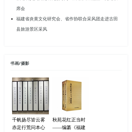
席会
福建省炎黄文化研究会、省作协联合采风团走进古田
县旅游景区采风
书画
/
摄影
千帆扬尽皆云雾
秋苑花红正当时
赤足行荒问本心
——编纂《福建