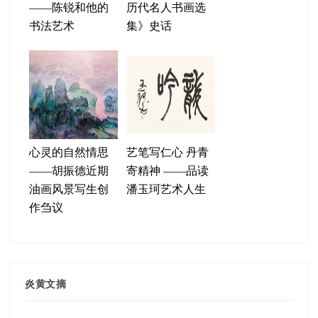
——陈锐和他的
历代名人书画选
书法艺术
集》史话
心灵的自然情思
艺笔写仁心 丹青
——胡振德近期
寄精神 ——品读
油画风景写生创
潘玉珂艺术人生
作刍议
炎黄文摘