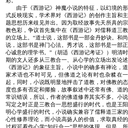
彩。
由于《西游记》神魔小说的特征，以幻境的形
式反映现实，学术界对《西游记》的创作主旨和主
题思想历来歧见并出。因为取经故事先天所具的宗
教色彩，争议首先集中在《西游记》对儒释道三教
的立场上。“道士说，这部书是一部金丹妙诀。和尚
说，这部书是禅门心法。秀才说，这部书是一部正
心诚意的理学书。”（胡适《西游记考证》）明清时
期的文人还多从三教合一、从心学的立场出发论述
《西游记》的象征主旨。小说中的确多有禅论，道
家术语也不时可见，但佛道之论有时也杂糅在一
起，同时，小说既明显地抨击了道教，对佛教的态
度也多有否定和揶揄，故事叙述中还常有佛、道的
常识错误，所以，作者的佛道修养其实不多。小说
写定之时正是三教合一思想盛行的时代，也是王阳
明心学盛行的时代，小说确实兼容了儒释道三家的
心性修养理论，而小说高扬人的价值，求取真经的
过程可看作心学“知行合一”思想的体现。但是，所