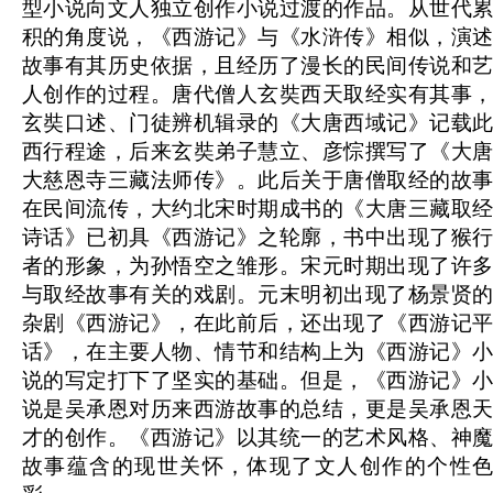
型小说向文人独立创作小说过渡的作品。从世代累
积的角度说，《西游记》与《水浒传》相似，演述
故事有其历史依据，且经历了漫长的民间传说和艺
人创作的过程。唐代僧人玄奘西天取经实有其事，
玄奘口述、门徒辨机辑录的《大唐西域记》记载此
西行程途，后来玄奘弟子慧立、彦悰撰写了《大唐
大慈恩寺三藏法师传》。此后关于唐僧取经的故事
在民间流传，大约北宋时期成书的《大唐三藏取经
诗话》已初具《西游记》之轮廓，书中出现了猴行
者的形象，为孙悟空之雏形。宋元时期出现了许多
与取经故事有关的戏剧。元末明初出现了杨景贤的
杂剧《西游记》，在此前后，还出现了《西游记平
话》，在主要人物、情节和结构上为《西游记》小
说的写定打下了坚实的基础。但是，《西游记》小
说是吴承恩对历来西游故事的总结，更是吴承恩天
才的创作。《西游记》以其统一的艺术风格、神魔
故事蕴含的现世关怀，体现了文人创作的个性色