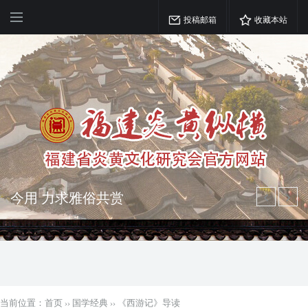
投稿邮箱
收藏本站
弘扬优秀文化 振奋民族精神 介绍民族
瑰宝 宣传中华精英
突出海西特色 报道台港澳侨 坚持古为
今用 力求雅俗共赏
当前位置：
首页
››
国学经典
››
《西游记》导读