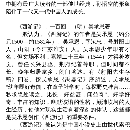
中拥有最广大读者的一部传世经典，孙悟空的形象
陪伴了一代又一代中国人的成长。
《西游记》，一百回，（明）吴承恩著
一般认为，《西游记》的作者是吴承恩（约公
元1500—约1582年）。吴承恩，字汝忠，号射阳山
人，山阳（今江苏淮安）人。吴承恩少年即有才
名，但文场不利，嘉靖二十三年（1544）才得补岁
贡。曾任长兴县丞、荆府纪善等职，但时间都不
长。晚年归居家乡，闭门著述。有《射阳先生存
稿》四卷。按吴承恩《禹鼎记》序所述，吴承恩
“幼年即好奇闻，在童子社学时，每探野史稗言……
私求隐处读之。比长，好益甚，闻益奇”。好学好
奇，丰富的知识，幽默诙谐的性格，颠沛坎坷的人
生经历，使他对现实生活有着深刻的体认，这些都
是吴承恩创作《西游记》的重要条件。
《西游记》被认为是中国小说史上由世代累积