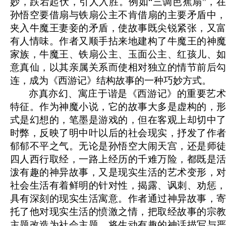
妙，跌宕起伏，引人入胜。例如“三调芭蕉扇”，在
孙悟空要借扇与铁扇公主不肯借扇的主要矛盾中，
夹入牛魔王妻妾的矛盾，使故事既尖锐紧张，又富
有人情味。作者又顺手拈来地建构了牛魔王的神魔
家族，牛魔王、铁扇公主、玉面公主、红孩儿、如
意真仙，以其亲属关系而使相对独立的情节前后勾
连，成为《西游记》结构故事的一种巧妙方式。
亦真亦幻、寓庄于谐是《西游记》的重要艺术
特征。作为神魔小说，它的故事大多是虚构的，形
式是幻想的，笔墨是游戏的，但在客观上却切中了
时弊，反映了明中叶以后的社会现实，抒发了作者
郁郁不平之气。无论是孙悟空大闹天宫，还是师徒
四人西行取经，一路上经历的千难万险，都既是活
泼有趣的神异故事，又是现实生活的艺术变形，对
社会生活有着鲜明的针对性，揭露、讽刺、劝惩，
具有深刻的现实生活寓意。作者通过神异故事，寄
托了他对现实生活的愤激之情，把取经故事的宗教
主题改造为社会主题，将生动有趣的神话描写与严