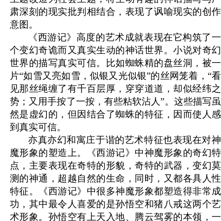
肃深刻的现实批判相结合，表现了讽喻现实的创作
意图。
《西游记》高度的艺术成就表现在它构筑了一
个变幻奇诡而又真实生动的神话世界。小说对奇幻
世界的描写真实可信。比如蜘蛛精的盘丝洞，被一
片“如雪又亮如雪，似银又光似银”的丝网笼着，“看
见那丝绳缠了有千百层厚，穿穿道道，却似经纬之
势；又用手按了一按，有些粘软沾人”。这些描写虽
然是虚幻的，但因结合了蜘蛛的特征，因而使人感
到真实可信。
亦真亦幻和寓庄于谐的艺术特征也表现在对神
魔形象的塑造上。《西游记》中神魔形象的奇幻特
点，主要表现在奇特的形貌，奇特的武器，变幻莫
测的神通，超越自然的生命，同时，又都各具人性
特征。《西游记》中很多神魔形象都塑造得非常成
功，其中最令人喜爱的是孙悟空和猪八戒这两个艺
术形象。孙悟空有上天入地、腾云驾雾的本领，一