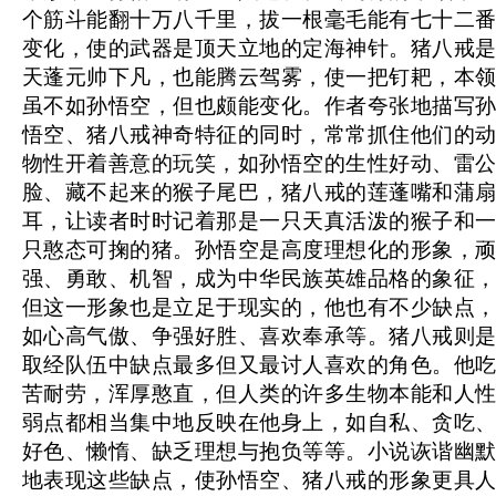
个筋斗能翻十万八千里，拔一根毫毛能有七十二番
变化，使的武器是顶天立地的定海神针。猪八戒是
天蓬元帅下凡，也能腾云驾雾，使一把钉耙，本领
虽不如孙悟空，但也颇能变化。作者夸张地描写孙
悟空、猪八戒神奇特征的同时，常常抓住他们的动
物性开着善意的玩笑，如孙悟空的生性好动、雷公
脸、藏不起来的猴子尾巴，猪八戒的莲蓬嘴和蒲扇
耳，让读者时时记着那是一只天真活泼的猴子和一
只憨态可掬的猪。孙悟空是高度理想化的形象，顽
强、勇敢、机智，成为中华民族英雄品格的象征，
但这一形象也是立足于现实的，他也有不少缺点，
如心高气傲、争强好胜、喜欢奉承等。猪八戒则是
取经队伍中缺点最多但又最讨人喜欢的角色。他吃
苦耐劳，浑厚憨直，但人类的许多生物本能和人性
弱点都相当集中地反映在他身上，如自私、贪吃、
好色、懒惰、缺乏理想与抱负等等。小说诙谐幽默
地表现这些缺点，使孙悟空、猪八戒的形象更具人