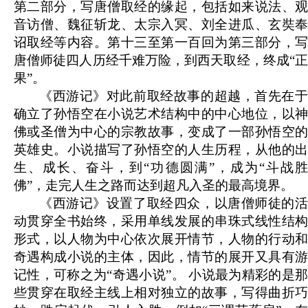
第二部分，写唐僧取经的缘起，包括如来说法、观
音访僧、魏征斩龙、太宗入冥、刘全进瓜、玄奘奉
诏取经等内容。第十三至第一百回为第三部分，写
唐僧师徒四人历经千难万险，到西天取经，终成“正
果”。
《西游记》对此前取经故事的超越，首先在于
确立了孙悟空在小说艺术结构中的中心地位，以神
佛或圣僧为中心的宗教故事，变成了一部孙悟空的
英雄史。小说描写了孙悟空的人生历程，从他的出
生、成长、奋斗，到“功德圆满”，成为“斗战胜
佛”，走完人生之路而达到超凡入圣的最高境界。
《西游记》设置了取经四众，以唐僧师徒的活
动贯穿全书始终，采用单线发展的串珠式线性结构
形式，以人物为中心依次展开情节，人物的行动和
奇遇构成小说的主体，因此，情节的展开又具有游
记性，可称之为“奇遇小说”。 小说最为精彩的是那
些贯穿在取经主线上相对独立的故事，写得曲折巧