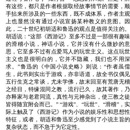
有这些，都只是作者根据取经故事情节的需要，顺
手拈来所涉及的一些东西，既不成体系，作者主观
上也显然没有通过小说宣扬某种教义的意图。因
此，二十世纪初胡适和鲁迅的观点是值得关注的。
胡适说：“这部《西游记》至多不过是一部很有趣味
的滑稽小说，神话小说，它并没有什么微妙的意
思，它至多不过有点爱骂人的玩世主义。这点玩世
主义也是很明白的，它并不隐藏，我们也不用深
求。”鲁迅的《中国小说史略》则说：“作者虽儒
生，此书则实出于游戏，亦非语道，故全书仅偶见
五行生克之常谈，尤未学佛，故末回至有荒唐无稽
之经目，特缘混同之教，流行已久，故其著作，乃
亦释家与老君同流，真性与元神杂出，使三教之徒
皆得随宜附会而已。” “游戏”、“玩世”、“滑稽”，实
际上触及了《西游记》作为小说的娱乐性和思想性
特征，或者，胡适和鲁迅至少感觉到了小说主旨的
复杂状态，而不急于为它定性。