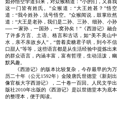
如孙悟空学道归来，对众猴精道：“小的们，又喜我
这一门皆有姓氏。”众猴道：“大王姓甚？”悟空
道：“我今姓孙，法号悟空。”众猴闻说，鼓掌欣然
道：“大王是老孙，我们是二孙、三孙、细孙、小孙
── 一家孙，一国孙，一窝孙矣！”《西游记》融合
了许多方言、土语、格言和古话，如“美不美山中
水，亲不亲故乡人”，“曾着卖糖君子哄，到今不信
口甜人”等等，这些语言都是从生活经验中提炼出来
的群众语言，内涵丰富，富有哲理，生动活泼，幽
默风趣。
《西游记》的版本比较复杂，今存最早的为万
历二十年（公元1592年）金陵唐氏世德堂《新刻出
像官板大字西游记》，二十卷一百回。人民文学出
版社2010年出版的《西游记》是以世德堂本为底本
的整理本，便于阅读。