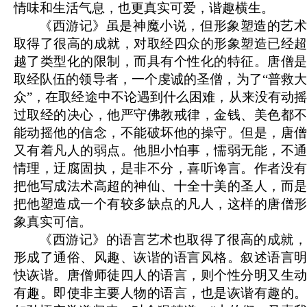
情味和生活气息，也更真实可爱，谐趣横生。
《西游记》虽是神魔小说，但形象塑造的艺术
取得了很高的成就，对取经四众的形象塑造已经超
越了类型化的限制，而具有个性化的特征。唐僧是
取经队伍的领导者，一个虔诚的圣僧，为了“普救大
众”，在取经途中不论遇到什么困难，从来没有动摇
过取经的决心，他严守佛教戒律，金钱、美色都不
能动摇他的信念，不能破坏他的操守。但是，唐僧
又有着凡人的弱点。他胆小怕事，懦弱无能，不通
情理，迂腐固执，是非不分，喜听谗言。作者没有
把他写成法术高超的神仙、十全十美的圣人，而是
把他塑造成一个有较多缺点的凡人，这样的唐僧形
象真实可信。
《西游记》的语言艺术也取得了很高的成就，
形成了通俗、风趣、诙谐的语言风格。叙述语言明
快诙谐。唐僧师徒四人的语言，则个性分明又生动
有趣。即使非主要人物的语言，也是诙谐有趣的。