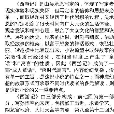
《西游记》是由吴承恩写定的，体现了写定者
现实体验和现实关怀，但写定者的信仰和思想未必
单一，而取经题材又经历了世代累积的过程，吴承
恩的写定积淀了很长时间内广大民众的生活体验、
观念意识和精神心理，融合了大众文化的智慧和诙
谐。层积的历史、现实的折射、讽刺与幽默，借助
取经故事的框架，以富于想象的神话形式，恢弘壮
丽、谐趣横生地表现出来。小说原型中取经故事的
宗教性质已经淡化，在相当程度上产生了“童
话”和“寓言”的性质，因此《西游记》成为了一
部“成人童话”、“跨时代寓言”。内容纷纭复杂，没
有单一的主旨，是这部小说的特点之一；而神魔幻
想的故事形式可承载不同时代读者的多元解读，则
是这部小说的又一重要特点。
《西游记》由三部分构成：前七回为第一部
分，写孙悟空的来历，包括猴王出世、求道学艺、
闯龙宫地府、大闹天宫等内容。第八至第十二回为