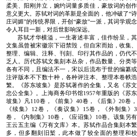
柔美、阳刚并立，婉约词量多质佳，豪放词的创作
意义更大。苏轼对词的革新是全面的，他冲破了“诗
庄词媚”的传统界限，开创“豪放”一派，其词学观念
令人耳目一新，对后世影响深远。
苏轼才华横溢，一生著述丰富，佳作纷呈，其
文集虽曾被宋徽宗下诏禁毁，但自宋而始，收集、
整理、编辑、注释、刊刻、印行其作品的，仍代不
乏人。历代苏轼文集刻本丛杂，作品数量、分类等
各有不同，且编法不一，宋以后流布于世的编纂或
注评版本不下数十种，各种评注本、整理本卷帙浩
繁。《苏东坡集》是苏轼著作的全集，又名《苏文
忠公全集》。上海商务印书馆1957年重版的《苏东
坡集》凡110卷，《前集》40卷，《后集》20卷，
《续集》12卷，《奏议集》15卷，《外制集》3
卷，《内制集》10卷，《应诏集》10卷。该集另有
王云五主编《万有文库》本。苏轼作品合集刻本繁
多，但多翻刻旧椠，此本做了较全面的整理和校