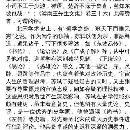
小词不工于少游，禅语、楚辞不深于鲁直，岂知东
坡也哉！”（《滹南王先生文集》卷三十六）此等赞
誉，可谓的评。
北宋学术史上，有“蜀学之盛，冠天下而垂无
穷”之说。作为蜀学的领袖，苏轼以儒为宗，兼融释
道，遍采诸子，写下很多著述，如《东坡易传》、
《书传》、《论语说》及《广成子解》等，从中可
见他对儒、道哲学有深刻独特见解。《正统论》、
《易论》、《扬雄论》等文，其他一些记、序、尺
牍、题跋等作品中，也蕴含着他对政治历史、宇宙
人生的哲理思考。苏轼于疑经疑古的同时，又主张
要有尊重原典的审慎态度，阙如存疑的理性精神，
这些思想对后世产生深远影响。苏轼在史学领域亦
颇有建树，虽未着意著史，但他留有大量史论、史
评，是一位优秀的史学家。他曾遍读《尚书》、
《左传》等史籍，对先秦至北宋的重大历史事件进
行独到评论。他具备卓越的史识和深邃的洞察力，