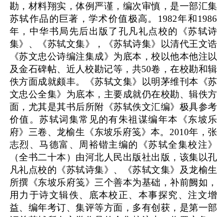
勘，材料翔实，体例严谨，编次审慎，是一部汇集
苏轼作品的巨著，学术价值极高。1982年和1986
年，中华书局先后出版了孔凡礼点校的《苏轼诗
集》、《苏轼文集》，《苏轼诗集》以清代王文诰
《苏文忠公诗编注集成》为底本，校以他本他注以
及金石碑帖、近人校勘记等，共50卷，在校勘和辑
佚方面成就颇丰。《苏轼文集》以明茅维刊本《苏
文忠公全集》为底本，主要成就仍在校勘、辑佚方
面，尤其是其书后所附《苏轼佚文汇编》极具参考
价值。苏轼词集常见的有朱祖谋编年本《东坡乐
府》三卷、龙榆生《东坡乐府笺》本。2010年，张
志烈、马德富、周裕锴主编的《苏轼全集校注》
（全书二十本）由河北人民出版社出版，该集以孔
凡礼点校的《苏轼诗集》、《苏轼文集》及龙榆生
所撰《东坡乐府笺》三个善本为基础，补前阙如，
用力于诗文辑佚、底本校正、本事探究、注文增
益、编年考订、集评等方面，多有创获，是第一部