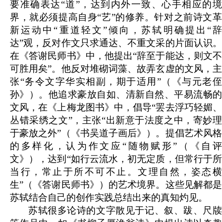
要准确表达“道”，达到内外一致、心手相应的境
界，就必须提高自身“艺”的修养。针对之前诗文革
新运动中“重道轻文”倾向，苏轼明确提出“辞
达”观，反对作文只求通达、不重文采的片面认识。
在《答谢民师书》中，他提出“辞至于能达，则文不
可胜用矣”。他反对堆砌词藻、故弄玄虚的文风，主
张“务令文字华实相副，期于适用”（《与元老侄
孙》）。他追求豪放自如、清新自然、平易流畅的
文风，在《上梅龙图书》中，倡导“罢去浮巧轻媚、
丛错采绣之文”，主张“出新意于法度之中，寄妙理
于豪放之外”（《书吴道子画后》）。提倡艺术风格
的多样化，认为作文应“随物赋形”（《自评
文》），达到“如行云流水，初无定质，但常行于所
当行，常止于所不可不止。文理自然，姿态横
生”（《答谢民师书》）的艺术境界。这些见解都是
苏轼结合自己的创作实践总结出来的真知灼见。
苏轼很多论诗的文字散见于记、叙、跋、尺牍