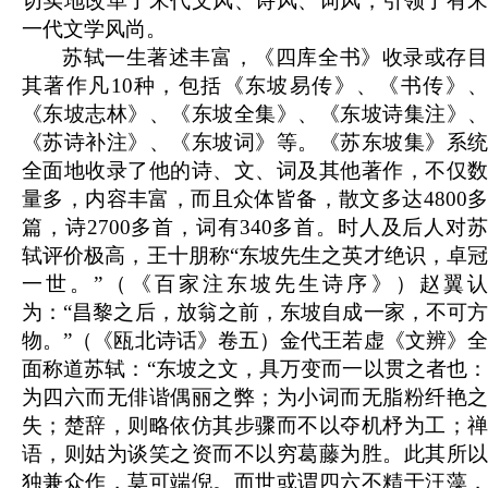
切实地改革了宋代文风、诗风、词风，引领了有宋
一代文学风尚。
苏轼一生著述丰富，《四库全书》收录或存目
其著作凡10种，包括《东坡易传》、《书传》、
《东坡志林》、《东坡全集》、《东坡诗集注》、
《苏诗补注》、《东坡词》等。《苏东坡集》系统
全面地收录了他的诗、文、词及其他著作，不仅数
量多，内容丰富，而且众体皆备，散文多达4800多
篇，诗2700多首，词有340多首。时人及后人对苏
轼评价极高，王十朋称“东坡先生之英才绝识，卓冠
一世。”（《百家注东坡先生诗序》）赵翼认
为：“昌黎之后，放翁之前，东坡自成一家，不可方
物。”（《瓯北诗话》卷五）金代王若虚《文辨》全
面称道苏轼：“东坡之文，具万变而一以贯之者也：
为四六而无俳谐偶丽之弊；为小词而无脂粉纤艳之
失；楚辞，则略依仿其步骤而不以夺机杼为工；禅
语，则姑为谈笑之资而不以穷葛藤为胜。此其所以
独兼众作，莫可端倪。而世或谓四六不精于汪藻，