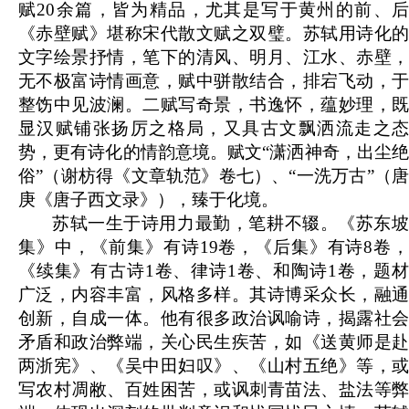
赋20余篇，皆为精品，尤其是写于黄州的前、后
《赤壁赋》堪称宋代散文赋之双璧。苏轼用诗化的
文字绘景抒情，笔下的清风、明月、江水、赤壁，
无不极富诗情画意，赋中骈散结合，排宕飞动，于
整饬中见波澜。二赋写奇景，书逸怀，蕴妙理，既
显汉赋铺张扬厉之格局，又具古文飘洒流走之态
势，更有诗化的情韵意境。赋文“潇洒神奇，出尘绝
俗”（谢枋得《文章轨范》卷七）、“一洗万古”（唐
庚《唐子西文录》），臻于化境。
苏轼一生于诗用力最勤，笔耕不辍。《苏东坡
集》中，《前集》有诗19卷，《后集》有诗8卷，
《续集》有古诗1卷、律诗1卷、和陶诗1卷，题材
广泛，内容丰富，风格多样。其诗博采众长，融通
创新，自成一体。他有很多政治讽喻诗，揭露社会
矛盾和政治弊端，关心民生疾苦，如《送黄师是赴
两浙宪》、《吴中田妇叹》、《山村五绝》等，或
写农村凋敝、百姓困苦，或讽刺青苗法、盐法等弊