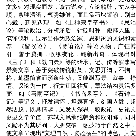
文多针对现实而发，谈古说今，立论精辟，文从字
顺，条理清晰，气势雄健，而且常巧取譬喻，别出
心裁，新见迭现。如《上神宗皇帝书》、《思治
论》等论政治，分析矛盾，针砭时弊，鞭辟入里，
笔锋锐利，显示出作为政治家、思想家的见识和素
养；《留侯论》、《贾谊论》等论人物，广征博
引，善于腾挪，收纵变化，翻新出奇，体现出对
《孟子》和《战国策》等的继承。记、传等叙事写
景类文章，善于突破传统框架，文思开阔，不拘一
格，笔墨简省而形象生动，又能融写景、叙事、抒
情、议论为一体，行文迂回往复，章法结构灵活多
变。如《喜雨亭记》、《书临皋亭》、《石钟山
记》等记文，抒发襟怀，坦露真情，刻画入微，超
然洒脱，既具情趣，又发人深思，较政论、史论文
更显文学价值。苏轼文风承继韩愈和欧阳修，同时
又能不为其所囿，大胆突破，融技巧于自然之中，
使文章呈现出“文理自然，姿态横生”的特色。其文