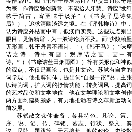
等作品中。如《书柳子厚渔翁诗》中提出诗以奇趣
为宗，作诗应独创新意，不能拾人牙慧。诗应“发纤
秾于简古，寄至味于淡泊”（《书黄子思诗集
后》），追求清幽淡远之境。在《评韩柳诗》中，
认为诗应外枯而中膏，似淡而实美。这些观点别出
眼目，见解精辟，为一般诗论所不及。而“少陵翰墨
无形画，韩干丹青不语诗。”（《韩干马》）“味摩
诘之诗，诗中有画；观摩诘之画，画中有
诗。”（《书摩诘蓝田烟雨图》）等有关形似和神似
的观点，不仅是画论，也是其文论。苏轼有自觉的
词学观，他推尊词体，提出词“自是一家”说，主张
以诗为词，扩大词的抒情功能，转变词风，提高词
的艺术品位和文学地位。他在文学理论和文学创作
两方面均建树颇多，有力地推动着诗文革新运动向
前发展。
苏轼散文众体兼备，各具特色。凡论、策、
序、说、记、传、碑铭、墓志、行状、祭文、奏
议、尺牍、题跋等，无不擅长。他的政论、史论散