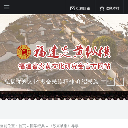
投稿邮箱
收藏本站
弘扬优秀文化 振奋民族精神 介绍民族
瑰宝 宣传中华精英
突出海西特色 报道台港澳侨 坚持古为
今用 力求雅俗共赏
当前位置：
首页
››
国学经典
››
《苏东坡集》导读