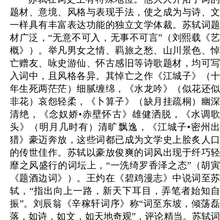
题材、意境、风格与表现手法，使之成为与诗、文
一样具有丰富表达功能的独立文学体裁。苏轼词题
材广泛，“无意不可入，无事不可言”（刘熙载《艺
概》）。举凡男女之情、羁旅之愁、山川景色、悼
亡赠友、咏史游仙、怀古感旧等诗歌题材，均可写
入词中，且风格各异。其悼亡之作《江城子》（十
年生死两茫茫）细腻缠绵，《水龙吟》（似花还似
非花）哀怨轻柔，《卜算子》（缺月挂疏桐）幽深
清绝，《念奴娇•赤壁怀古》雄健洒脱，《水调歌
头》（明月几时有）清旷飘逸，《江城子•密州出
猎》豪迈奔放，这些词都已成为文学史上脍炙人口
的传世佳作。苏轼以豪放俊爽的词风出现于纤巧轻
靡之风盛行的词坛上，“一洗绮罗香泽之态”（胡寅
《题酒边词》）。王灼在《碧鸡漫志》中说词至苏
轼，“指出向上一路，新天下耳目，弄笔者始知自
振”。刘辰翁《辛稼轩词序》称“词至东坡，倾荡磊
落，如诗，如文，如天地奇观”，评论精当。苏轼词