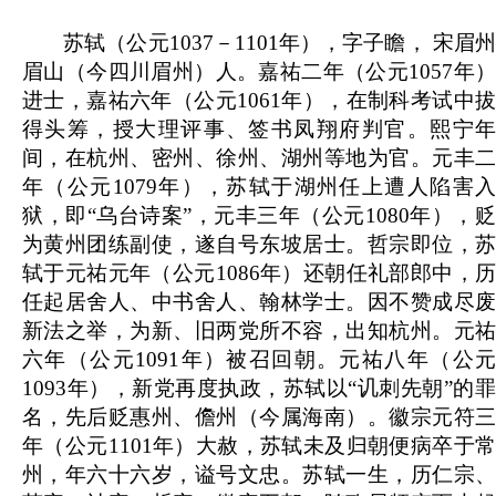
苏轼（公元1037－1101年），字子瞻， 宋眉州
眉山（今四川眉州）人。嘉祐二年（公元1057年）
进士，嘉祐六年（公元1061年），在制科考试中拔
得头筹，授大理评事、签书凤翔府判官。熙宁年
间，在杭州、密州、徐州、湖州等地为官。元丰二
年（公元1079年），苏轼于湖州任上遭人陷害入
狱，即“乌台诗案”，元丰三年（公元1080年），贬
为黄州团练副使，遂自号东坡居士。哲宗即位，苏
轼于元祐元年（公元1086年）还朝任礼部郎中，历
任起居舍人、中书舍人、翰林学士。因不赞成尽废
新法之举，为新、旧两党所不容，出知杭州。元祐
六年（公元1091年）被召回朝。元祐八年（公元
1093年），新党再度执政，苏轼以“讥刺先朝”的罪
名，先后贬惠州、儋州（今属海南）。徽宗元符三
年（公元1101年）大赦，苏轼未及归朝便病卒于常
州，年六十六岁，谥号文忠。苏轼一生，历仁宗、