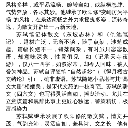
风格多样，或平易流畅、婉转自如，或纵横恣肆、
气势奔放，各尽其妙。他继承了欧阳修“变峭厉为平
畅”的风格，在条达疏畅之外力求摇曳多姿，流转奇
逸，为散文开辟出一片新天地。
苏轼笔记体散文《东坡志林》和《仇池笔
记》，题材广泛，无所不谈，随手点染，涉笔成
趣。篇幅长短不一，错落间杂，有时虽只寥寥数
语，却意味深隽，性灵俱见。如《记承天寺夜
游》，仅八十四字，如叙家常，却令人回味，被人
誉为神品。苏轼自评随笔 “自然超妙”（《得月楼古
文绪论》引），确非虚语。苏轼随笔小品堪与其“高
文大册”相媲美，是宋代文苑的一枝奇葩。苏轼的骈
文（四六文）也写得灵活自如，摇曳流动。尤其在
立意谋篇和属辞比事上更匠心独运，警策精切，极
富感染力。
苏轼赋继承发展了欧阳修的散文赋，情文并
茂，气韵充沛，灵活自如，兼具诗、文之长。他有