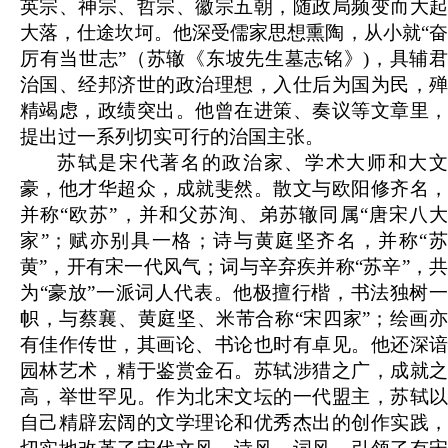
英宗、神宗、哲宗、徽宗五朝，随政局频变而大起
大落，仕途坎坷。他深受儒家思想熏陶，从小就“奋
厉有当世志”（苏辙《东坡先生墓志铭》)，具辅君
治国、经邦济世的政治理想，入仕后为国为民，殚
精竭虑，政绩突出。他曾在进策、奏议等文章里，
提出过一系列切实可行的治国主张。
苏轼是宋代著名的政治家、学术大师和大文
豪，他才华超众，成就斐然。散文与欧阳修齐名，
并称“欧苏”，并和父苏洵、弟苏辙同属“唐宋八大
家”；赋亦别具一格；诗与黄庭坚齐名，并称“苏
黄”，开有宋一代风气；词与辛弃疾并称“苏辛”，共
为“豪放”一派词人代表。他极擅行楷，书法独树一
帜，与蔡襄、黄庭坚、米芾合称“宋四家”；绘画亦
有佳作传世，其画论、书论也时有卓见。他还深谙
园林艺术，精于鉴赏金石。苏轼涉猎之广，成就之
高，举世罕见。作为北宋文坛的一代盟主，苏轼以
自己精辟宏阔的文学理论和优秀杰出的创作实践，