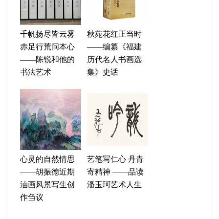
千帆扬尽皆云雾
秋苑花红正当时
赤足行荒问本心
——编纂《福建
——陈锐和他的
历代名人书画选
书法艺术
集》史话
心灵的自然情思
艺笔写仁心 丹青
——胡振德近期
寄精神 ——品读
油画风景写生创
潘玉珂艺术人生
作刍议