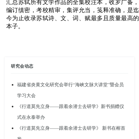
汇总苏轼所有文学作品的全集校注本，收罗广备，
编订缜密，考校精审，集评允当，笺释准确，是迄
今为止收录苏轼诗、文、词、赋最多且质量最高的
本子。
研究会动态
福建省炎黄文化研究会举行“海峡文脉大讲堂”暨会员
学习大会
《行道莫先立身——跟着余潜士去研学》新书捐赠仪
式在永泰举办
《行道莫先立身——跟着余潜士去研学》 新书在榕首
发