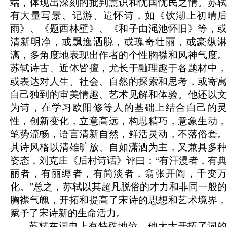
端，体现出深刻的批判意识和忧国忧民之情。苏轼
有大量写景、记游、遣怀诗，如《饮湖上初晴后
雨》、《题西林壁》、《和子由渑池怀旧》等，或
清新明净，或飘逸洒脱，或瑰奇壮丽，或豪纵淋
漓，多角度地表现出作者的个性胸襟和风神气度。
苏轼诗古、近体皆擅，尤长于融理趣于各题材中，
或表达对人生、社会、自然的探索和思考，或寄寓
自己独到的审美情趣、艺术见解和体验。他还以文
为诗，在学习欧阳修等人的基础上结合自己的灵
性，创新变化，立意高远，构思精巧，意象生动，
笔势流畅，语言清新自然，鲜活灵动，不落俗套。
其诗风格以清雄旷放、自如潇洒为主，又兼具多种
姿态，刘克庄《后村诗话》评曰：“有汗漫者，有典
丽者，有丽缛者，有简淡者，翕张开阖，千变万
化。”总之，苏轼以其超凡脱俗的才力和非同一般的
胸襟气魄，开拓和提高了宋诗的思想和艺术境界，
赋予了宋诗新的生命活力。
苏轼在词史上有特殊地位。他大大开拓了词的