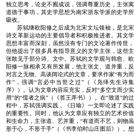
独立思考，论史不囿成说，强调尊重历史，主张寓
道德于事功，其史学思想为南宋浙东学派的史学所
吸收。
苏轼继欧阳修之后成为北宋文坛领袖，是北宋
诗文革新运动的主要倡导者和积极推进者。其文学
思想丰富而深刻，虽然没有专门的文论著作传世，
但他提出了很多具有指导意义的文学主张，这些主
张散见于部分诗、文中。苏轼的文学观与韩愈、欧
阳修一脉相承又有所发展，他主张文、道并重，反
对言之无物、高谈阔论式的文章，要求作家“有为而
作”，强调“言必中当世之过”（《凫绎先生诗集
序》）。认为文章内容应充实，反对“多空文而少实
用”的“儒者之病”（《答王庠书》）。在“致道”的过
程中，苏轼强调实践，《日喻》一文即论述了实践
的重要性。同时，他认为文章应有独立的艺术价值
和生命力，主张道、艺并重，“有道而不艺，则物虽
形于心，不形于手”（《书李伯时山庄图后》）。想