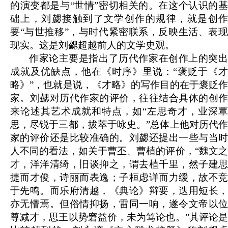
的演变都是与“世情”密切相关的。在这个认识的基
础上，刘勰接触到了文学创作的规律，就是创作
要“与世推移”，与时代紧密联系，反映生活、表现
现实。这是刘勰超越前人的文学史观。
作家论主要是指出了历代作家在创作上的突出
成就及优缺点，他在《时序》里说：“褒贬于《才
略》”，也就是说，《才略》的写作目的在于褒贬作
家。刘勰对历代作家的评价，往往结合具体的创作
来论述其艺术成就和特点，如“左思奇才，业深覃
思，尽锐于三都，拔萃于咏史。”总体上他对历代作
家的评价还是比较准确的。刘勰还提出一些与当时
人不同的看法，如关于曹丕、曹植的评价，“魏文之
才，洋洋清绮，旧谈抑之，谓去植千里，然子建思
捷而才俊，诗丽而表逸；子桓虑详而力缓，故不竞
于先鸣。而乐府清越，《典论》辩要，迭用短长，
亦无懵焉。但俗情抑扬，雷同一响，遂令文帝以位
尊减才，思王以势窘益价，未为笃论也。”其评论是