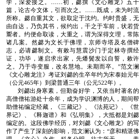
学，深爱接之。……初，勰撰《文心雕龙》五十
篇，论古今文体，引而次之。……既成，未为时流
所称。勰自重其文，欲取定于沈约。约时贵盛，无
由自达，乃负其书，候约出，干之于车前，状若货
鬻者。约便命取读，大重之，谓为深得文理，常陈
诸几案。然勰为文长于佛理，京师寺塔及名僧碑
志，必请勰制文。有敕与慧震沙门于定林寺撰经
证，功毕，遂启求出家，先燔鬓发以自誓，敕许
之。乃于寺变服，改名慧地。未期而卒。”范文澜
《文心雕龙注》考证刘勰的生卒年约为宋泰始元年
（公元465年）到梁普通三年（公元522年）。
刘勰出身寒素，但勤奋好学，又依当时著名的
高僧僧祐游处十余年，成为学识渊博的人，期间帮
助僧祐编定经藏，《三藏记》、《法苑记》、《世
界记》、《释迦谱》和《弘明集》，大抵都是刘勰
编定的。这段佛学经历，对刘勰《文心雕龙》的写
作了产生了深刻的影响，范文澜认为：“彦和精湛佛