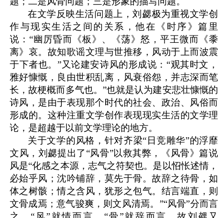
题；二是风骨问题；三是形象的描写问题。
在文学反映生活问题上，刘勰极为重视文学创
作与现实生活之间的关系，他在《时序》篇里
说：“幽厉昏而《板》、《荡》怒，平王微而《黍
离》哀。故知歌谣文理与世推移，风动于上而波震
于下者也。”又论建安诗风的形成说：“观其时文，
雅好慷慨，良由世积乱离，风衰俗怨，并志深而笔
长，故梗概而多气也。”也就是认为建安悲壮慷慨的
诗风，是由于表现那个时代的社会、政治、风俗而
形成的。这种注重文学创作表现现实生活的文学理
论，是超越于以前文学理论的地方。
关于文学的风格，针对齐梁“日竞雕华”的浮靡
文风，刘勰提出了“风骨”以救其弊，《风骨》篇说
风是“化感之本源，志气之符契也。是以怊怅述情，
必始乎风；沈吟铺辞，莫先于骨。故辞之待骨，如
体之树骸；情之含风，犹形之包气。结言端直，则
文骨成焉；意气骏爽，则文风清焉。”“风骨”分而言
之，“风”就情而言，“骨”就辞而言，故刘勰又