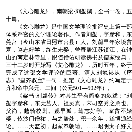
《文心雕龙》，南朝梁·刘勰撰，全书十卷，五
十篇。
《文心雕龙》是中国文学理论批评史上第一部
体系严密的文学理论著作。作者刘勰，字彦和，东
莞莒（今山东省日照市莒县）人。刘勰早年家境贫
寒，笃志好学，终生未娶，曾寄居江苏镇江，在钟
山的南定林寺里，跟随僧佑研读佛书及儒家经典，
三十二岁时开始写《文心雕龙》，历时五年，终于
完成了这部文学评论的巨著。清人刘毓崧从《序
志》“皇齐驭宝”一句，推定《文心雕龙》约写定于
齐和帝中兴元、二间（公元501—502年）。
《梁书·刘勰传》对其生平有简略的叙述：“刘
勰字彦和，东莞莒人。祖灵真，宋司空秀之弟也。
父尚，越骑校尉。勰早孤，笃志好学。家贫不婚
娶，依沙门僧祐，与之居处，积十余年，遂博通经
论。……天监初，起家奉朝请。……昭明太子好文