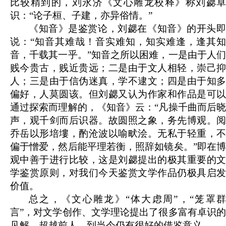
比较精到的，刘永济《文心雕龙校释》称刘勰卓
识：“论子桓、子建，亦异俗情。”
《知音》是鉴赏论，刘勰在《知音》的开头即
说：“知音其难哉！音实难知，知实难逢，逢其知
音，千载其一乎。”知音之所以困难，一是由于人们
贱今贵古，贱近贵远；二是由于文人相轻，崇己抑
人；三是由于信伪迷真，学不逮文；四是由于知多
偏好，人莫圆该。但刘勰又认为作家和作品是可以
通过探索而理解的，《知音》云：“凡操千曲而后晓
声，观千剑而后识器。故圆照之象，务先博观。阅
乔岳以形培塿，酌沧波以喻畎浍。无私于轻重，不
偏于憎爱，然后能平理若衡，照辞如镜矣。”即在博
观中善于进行比较，这是刘勰提出的极其重要的文
学鉴赏原则，对我们今天鉴赏文学作品仍极具启发
价值。
总之，《文心雕龙》“体大虑周”，“笼罩群
言”，对文学创作、文学理论提出了很多富有卓识的
见解，超越前人，到当今仍有很好的借鉴意义。