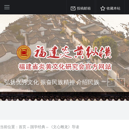
投稿邮箱
收藏本站
弘扬优秀文化 振奋民族精神 介绍民族
瑰宝 宣传中华精英
突出海西特色 报道台港澳侨 坚持古为
今用 力求雅俗共赏
当前位置：
首页
››
国学经典
››
《文心雕龙》导读