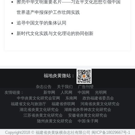
擦亮中华文明重要名片——习近平文化思想引领中国
世界遗产申报保护工作壮阔实践
追寻中国文学的集体认同
新时代文化实践与文化理论的协同创新
福地炎黄微站：
杂志公告
关于我们
广告刊登
友情链接：
新华网
人民网
中国网
光明网
中华炎黄文化研究会官网
东南网
政协福建省委员会
福建省文化与旅游厅
福建省侨联网
河南省炎黄文化研究会
湖北省炎黄文化研究会
湖南省炎帝神农文化研究会
江苏省炎黄文化研究会
安徽省炎黄文化研究会
随州炎黄文化研究会
中国·朱子网
Copyright2018 © 福建省炎黄纵横杂志社有限公司 闽ICP备18029667号-1