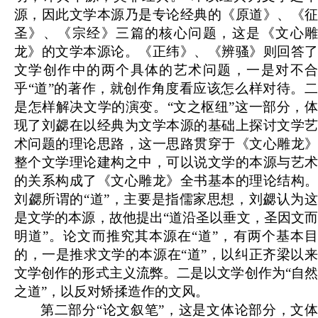
源，因此文学本源乃是专论经典的《原道》、《征
圣》、《宗经》三篇的核心问题，这是《文心雕
龙》的文学本源论。《正纬》、《辨骚》则回答了
文学创作中的两个具体的艺术问题，一是对不合
乎“道”的著作，就创作角度看应该怎么样对待。二
是怎样解决文学的演变。“文之枢纽”这一部分，体
现了刘勰在以经典为文学本源的基础上探讨文学艺
术问题的理论思路，这一思路贯穿于《文心雕龙》
整个文学理论建构之中，可以说文学的本源与艺术
的关系构成了《文心雕龙》全书基本的理论结构。
刘勰所谓的“道”，主要是指儒家思想，刘勰认为这
是文学的本源，故他提出“道沿圣以垂文，圣因文而
明道”。论文而推究其本源在“道”，有两个基本目
的，一是推求文学的本源在“道”，以纠正齐梁以来
文学创作的形式主义流弊。二是以文学创作为“自然
之道”，以反对矫揉造作的文风。
第二部分“论文叙笔”，这是文体论部分，文体