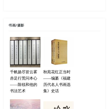
书画
/
摄影
千帆扬尽皆云雾
秋苑花红正当时
赤足行荒问本心
——编纂《福建
——陈锐和他的
历代名人书画选
书法艺术
集》史话