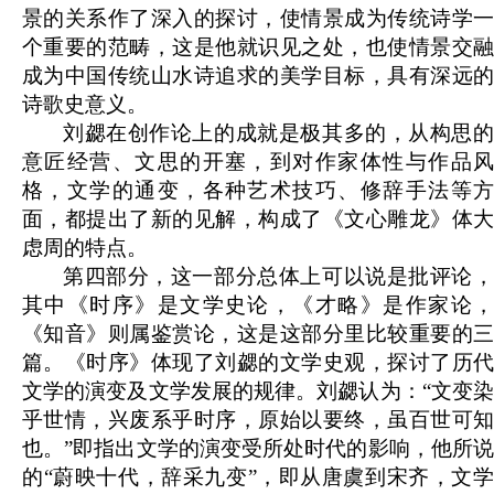
景的关系作了深入的探讨，使情景成为传统诗学一
个重要的范畴，这是他就识见之处，也使情景交融
成为中国传统山水诗追求的美学目标，具有深远的
诗歌史意义。
刘勰在创作论上的成就是极其多的，从构思的
意匠经营、文思的开塞，到对作家体性与作品风
格，文学的通变，各种艺术技巧、修辞手法等方
面，都提出了新的见解，构成了《文心雕龙》体大
虑周的特点。
第四部分，这一部分总体上可以说是批评论，
其中《时序》是文学史论，《才略》是作家论，
《知音》则属鉴赏论，这是这部分里比较重要的三
篇。《时序》体现了刘勰的文学史观，探讨了历代
文学的演变及文学发展的规律。刘勰认为：“文变染
乎世情，兴废系乎时序，原始以要终，虽百世可知
也。”即指出文学的演变受所处时代的影响，他所说
的“蔚映十代，辞采九变”，即从唐虞到宋齐，文学