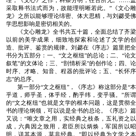
理，《文心》之作，科条分明，往古所无。……盖
采取释书法式而为，故能理明晰若此。”《文心雕
龙》之所以能够理论绵密、体大思精，与刘勰受佛
学思想影响是密切相关的。
《文心雕龙》全书共五十篇，全面总结了齐梁
以前的美学成果，细致地探索和论述了文学的创
造、批评、鉴赏的规律。刘勰在《序志》篇里把全
书分为五部分：一、“文之枢纽”的总论；二、“论文
叙笔”的文体论；三、“剖情析采”的创作论；四、论
时序、才略、知音、程器的批评论；五、“长怀序
志”的总序。
第一部分“文之枢纽”，《序志》称这部分是“本
乎道，师乎圣，体乎经，酌乎纬，变乎骚。”所谓
的“文之枢纽”也就是文学的根本问题，这是贯彻全
书的理论纲领，可以说是全书的总论。《序志》篇
又说：“唯文章之用，实经典之枝条，五礼资之以
成，六典因之致用，君臣所以炳焕，军国所以昭
明，详其本源，莫非经典。”即以经典为文学之本