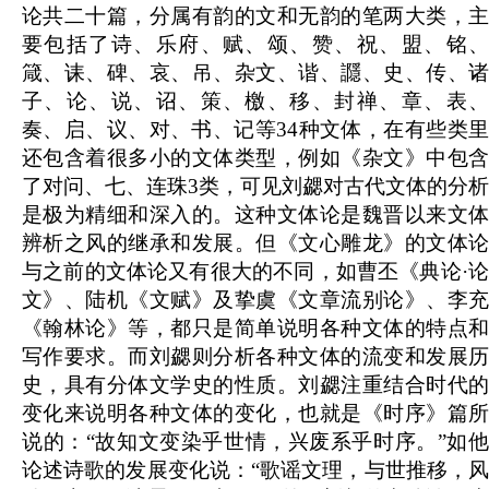
论共二十篇，分属有韵的文和无韵的笔两大类，主
要包括了诗、乐府、赋、颂、赞、祝、盟、铭、
箴、诔、碑、哀、吊、杂文、谐、讔、史、传、诸
子、论、说、诏、策、檄、移、封禅、章、表、
奏、启、议、对、书、记等34种文体，在有些类里
还包含着很多小的文体类型，例如《杂文》中包含
了对问、七、连珠3类，可见刘勰对古代文体的分析
是极为精细和深入的。这种文体论是魏晋以来文体
辨析之风的继承和发展。但《文心雕龙》的文体论
与之前的文体论又有很大的不同，如曹丕《典论·论
文》、陆机《文赋》及挚虞《文章流别论》、李充
《翰林论》等，都只是简单说明各种文体的特点和
写作要求。而刘勰则分析各种文体的流变和发展历
史，具有分体文学史的性质。刘勰注重结合时代的
变化来说明各种文体的变化，也就是《时序》篇所
说的：“故知文变染乎世情，兴废系乎时序。”如他
论述诗歌的发展变化说：“歌谣文理，与世推移，风