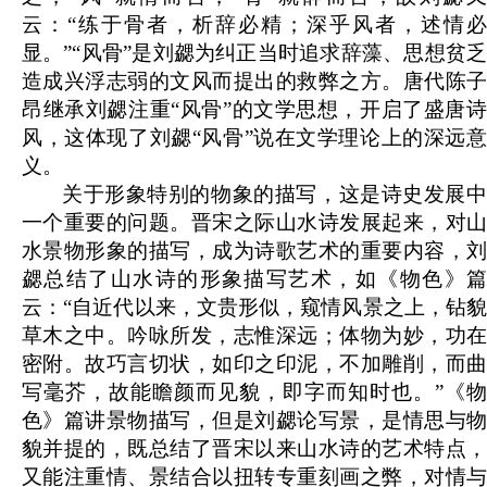
云：“练于骨者，析辞必精；深乎风者，述情必
显。”“风骨”是刘勰为纠正当时追求辞藻、思想贫乏
造成兴浮志弱的文风而提出的救弊之方。唐代陈子
昂继承刘勰注重“风骨”的文学思想，开启了盛唐诗
风，这体现了刘勰“风骨”说在文学理论上的深远意
义。
关于形象特别的物象的描写，这是诗史发展中
一个重要的问题。晋宋之际山水诗发展起来，对山
水景物形象的描写，成为诗歌艺术的重要内容，刘
勰总结了山水诗的形象描写艺术，如《物色》篇
云：“自近代以来，文贵形似，窥情风景之上，钻貌
草木之中。吟咏所发，志惟深远；体物为妙，功在
密附。故巧言切状，如印之印泥，不加雕削，而曲
写毫芥，故能瞻颜而见貌，即字而知时也。”《物
色》篇讲景物描写，但是刘勰论写景，是情思与物
貌并提的，既总结了晋宋以来山水诗的艺术特点，
又能注重情、景结合以扭转专重刻画之弊，对情与