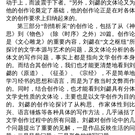
动于上，而波震于下者。”另外，刘勰的文体论又为
他的创作论奠定了基础，他的创作论正是在对各体
文的创作要求上归纳起来的。
第三部分“剖情析采”的创作论，包括了从《神
思》到《物色》（除《时序》之外）20篇。创作论
是《文心雕龙》的重要内容，刘勰在“文之枢纽”所
探讨的文学本源与艺术的问题，及文体论分析的各
体文的写作问题，事实上都是指向文学创作本身
的。而结合其创作论，我们也才能更清楚地看到刘
勰的《原道》、《征圣》、《宗经》，不是简单地
学习经书的思想和语言，而是为了救当时文弊而作
的。同时，结合创作论，也才能看到刘勰具有分体
文学史性质的文体论，主要也是以文学创作为目的
的。刘勰的创作论探讨了从构思、作家体性到比
兴、语言锤炼等各种具体的写作方法，几乎涵括了
文学创作过程中的所有问题。刘勰对创作论中的几
个问题提出了重要的见解，一是作品反映生活的问