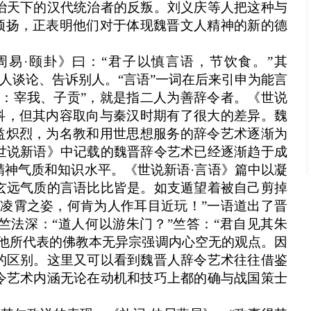
治天下的汉代统治者的反叛。刘义庆等人把这种与
以颂扬，正表明他们对于体现魏晋文人精神的新的德
周易
·
颐卦》曰：“君子以慎言语，节饮食。”其
与人谈论、告诉别人。“言语”一词在后来引申为能言
语：宰我、子贡
”，就是指二人为善辞令者。《世说
四科，但其内容取向与秦汉时期有了很大的差异。魏
日益炽烈，为名教和用世思想服务的辞令艺术逐渐为
世说新语》中记载的魏晋辞令艺术已经逐渐趋于成
精神气质和知识水平。《世说新语
·
言语》篇中以凝
玄远气质的言语比比皆是。如支遁望着被自己剪掉
有凌霄之姿，何肯为人作耳目近玩！”一语道
出了晋
竺法深：“道人何以游朱门？”竺答：“君自见其朱
了他所代表的佛教本无异宗强调内心空无的观点。因
的区别。这里又可以看到魏晋人辞令艺术往往借鉴
令艺术内涵无论在动机和技巧上都的确与战国策士