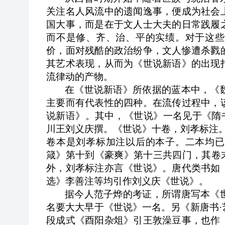
关注名人风流中的遗闻逸事，便成为社会
国大事，而是在于文人士大夫的日常践履
而不是修、齐、治、平的实绩。对于这些
价，面对残酷的政治纷争，文人惨遭杀戮
其艺术表现，从而为《世说新语》的出现
流律动的产物。
在《世说新语》所依据的蓝本中，《
主要而有代表性的四种。在流传过程中，
说新语》。其中，《世说》一名见于《隋
川王刘义庆撰。《世说》十卷，刘孝标注
卷本是刘孝标加注以后的本子。二本均已
箴》第十到《豪爽》第十三共四门，其卷
外，刘孝标注亦言《世说》。唐代类书如
选》李善注等均引作刘义庆《世说》。
据今人范子烨的考证，所谓唐写本《
名要大大早于《世说》一名。另《新唐书
·
段成式《酉阳杂俎》引王敦澡豆事，也作