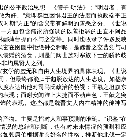
提出的公平政治思想。《管子
·
明法》：“明君者，有
敢为奸。”意即群臣因惧君王的法度而执政端平正
汉时期“方正”的含义带有鲜明的善恶之分。《世说
涵一方面包含儒家所强调的以善拒恶的正直不阿品
林鄙薄曹操而不与之交等。同时也收录了许多反映
侯玄在囹圄中拒绝钟会狎昵，是魏晋之交曹党与司
人馈赠的酒食，则是门阀世族对寒族下士的骄矜歧
并非均属贤人之列。
道家玄学的虚无和自由人生境界的具体表现。《世说
同，但最终都能归于超脱放达的人生态度。如嵇康
大度表达出他对司马氏政治的藐视
；王羲之坦腹东
的表现；而谢安闻淮上大捷而不动声色，王献之突
饰的表现。这些都是魏晋文人内在精神的传神写
的产物。主要是指对人和事预测的准确。“识鉴”在
情况的总结和判断，也有对未来情况的预测和应
者如韩康伯根据谢玄好名的性格，推断他北伐一定