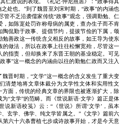
为其仁政说的表现。《礼记
·
仲尼燕居》：“政事得其
施之处也。”到了魏晋至刘宋时期，“政事
”的内涵也
尽管不乏沿袭儒家传统“政事”观念，强调勤勉、仁
爱，如陈寔处罚诈称母病的属吏，查办生子而不肯
如陶侃勤于政事、提倡节约，提拔节俭的下属，颂
勤勉善政这一传统含义相反的故事，如王导为使东
族的做法，所以在政事上往往松懈宽殆，尽管这一
人的指责，但却换来了东晋王朝的基业稳定。可见
“政事”这一概念的内涵由以往的勤勉仁政而又注入
了魏晋时期，“文学”这一概念的含义发生了重大变
人们清楚地将文章体裁分为文学性文体和实用性文
另一方面，传统的经典文章的界限也被逐渐扩大，除
为“文学”的范畴。而《世说新语
·
文学》篇正是体
世说新语校笺》云：“《世说》所谓‘文学’，虽本
学、玄学、佛学、纯文学皆属之。”《文学》篇前六
从第六十六条曹植七步成诗故事开始，才是今天意