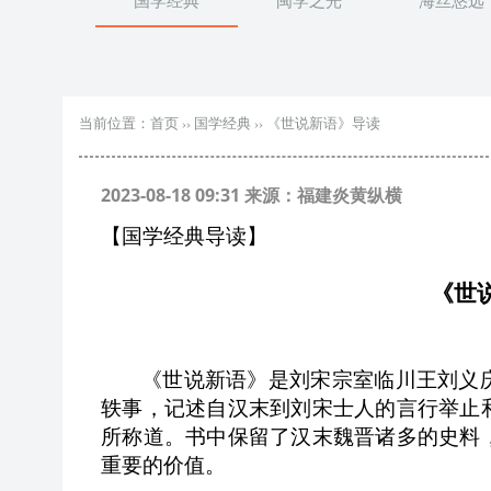
国学经典
闽学之光
海丝悠远
当前位置：
首页
››
国学经典
››
《世说新语》导读
2023-08-18 09:31 来源：福建炎黄纵横
【国学经典导读】
《世
《世说新语》是刘宋宗室临川王刘义
轶事，记述自汉末到刘宋士人的言行举止
所称道。书中保留了汉末魏晋诸多的史料
重要的价值。