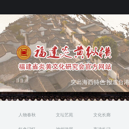
弘扬优秀文化 振奋民族
突出海西特色 报道台港
人物春秋
文坛艺苑
文化长廊