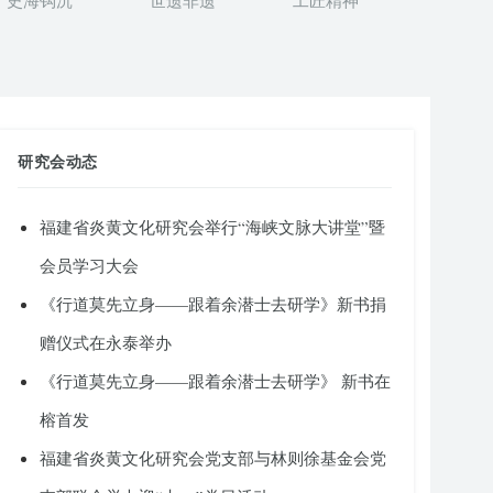
史海钩沉
世遗非遗
工匠精神
研究会动态
福建省炎黄文化研究会举行“海峡文脉大讲堂”暨
会员学习大会
《行道莫先立身——跟着余潜士去研学》新书捐
赠仪式在永泰举办
《行道莫先立身——跟着余潜士去研学》 新书在
榕首发
福建省炎黄文化研究会党支部与林则徐基金会党