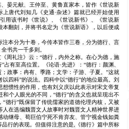
僖、晏元献、王仲至、黄鲁直家本，皆作《世说新
际上唐代刘知几《
史通
·
杂述》篇就已经开始使用
引用该书时《世说》、《世说新书》、《世说新
校本翻刻，并将书名定为《世说新语》，以后便成
标注本分为十卷，今传本皆作三卷，分为德行、言
，全书共一千多则。
玄《周礼注》云：“德行，内外之称。在心为德，施
行”占有至高位置。《论语
·
先进》：“德行：颜渊、
贡；政事：冉有、季路；文学：子游、子夏。”这就
考以四科”的说法。四科中以“德行”的地位最高。刘
思想惯性的作用，也有刘义庆以此表示对宋文帝复
迁和个人眼光的不同，“德行”的含义也就呈现出不
，“德行”既保留了传统儒家的道德伦理内核，又被
等人在选编魏晋文人故事时对魏晋文人精神世界进
感动继母、荀巨伯宁死不肯弃友、管宁视金钱如粪
等品行的表现。但值得注意的是,《德行》篇中所标