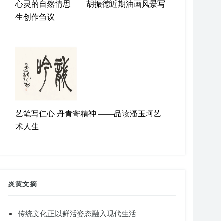
心灵的自然情思——胡振德近期油画风景写
生创作刍议
艺笔写仁心 丹青寄精神 ——品读潘玉珂艺
术人生
炎黄文摘
传统文化正以鲜活姿态融入现代生活