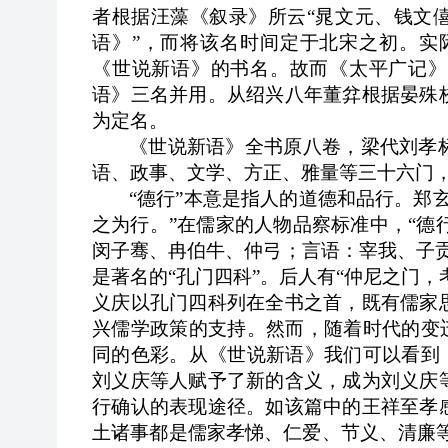
者根据汪藻《叙录》所云“晁文元、钱文
语》”，而将该名时间定于北宋之初。实
《世说新语》的书名。故而《太平广记》
语》三名并用。从绍兴八年董弅根据晏殊
为定名。
《世说新语》全书原八卷，梁代刘孝
语、政事、文学、方正、雅量等三十六门
“德行”本意是指人的道德和品行。郑
之为行。”在儒家的人物品察标准中，“德
闵子骞、冉伯牛、
仲弓；言语：宰我、子
是著名的“孔门四科”。后人有“仲尼之门，
义庆以孔门四科列在全书之首，既有儒家
兴儒学政策的支持。然而，随着时代的变
同的色彩。从《世说新语》我们可以看到
刘义庆等人赋予了新的含义，成为刘义庆
行确认的表现途径。如该篇中的王祥至孝
土诸事都是儒家孝悌、仁爱、节义、清廉