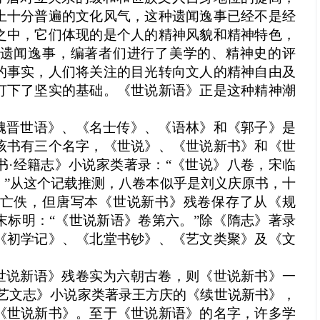
上十分普遍的文化风气，这种遗闻逸事已经不是经
之中，它们体现的是个人的精神风貌和精神特色，
遗闻逸事，编著者们进行了美学的、精神史的评
的事实，人们将关注的目光转向文人的精神自由及
打下了坚实的基础。《世说新语》正是这种精神潮
魏晋世语》、《名士传》、《语林》和《郭子》是
该书有三个名字，《世说》、《世说新书》和《世
书
·
经籍志》小说家类著录：“《世说》八卷，宋临
。”从这个记载推测，八卷本似乎是刘义庆原书，十
亡佚，但唐写本《世说新书》残卷保存了从《规
末标明：“《世说新语》卷第
六。”除《隋志》著录
《初学记》、《北堂书钞》、《艺文类聚》及《文
世说新语》残卷实为六朝古卷，则《世说新书》一
艺文志》小说家类著录王方庆的《续世说新书》，
《世说新书》。至于《世说新语》的名字，许多学