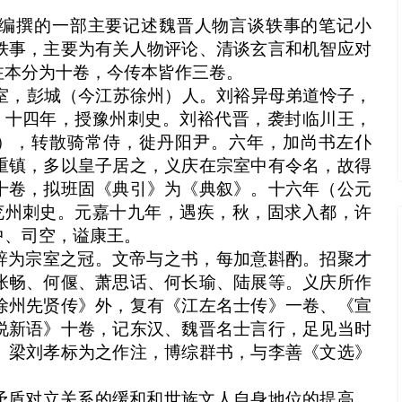
编撰的一部主要记述魏晋人物言谈轶事的笔记小
轶事，主要为有关人物评论、清谈玄言和机智应对
注本分为十卷，今传本皆作三卷。
宋宗室，彭城（今江苏徐州）人。刘裕异母弟道怜子，
伐。十四年，授豫州刺史。刘裕代晋，袭封临川王，
年），转散骑常侍，徙丹阳尹。六年，加尚书左仆
重镇，多以皇子居之，义庆在宗室中有令名，故得
十卷，拟班固《典引》为《典叙》。十六年（公元
南兖州刺史。元嘉十九年，遇疾，秋，固求入都，许
中、司空，谥康王。
辞为宗室之冠。文帝与之书，每加意斟酌。招聚才
张畅、何偃、萧思话、何长瑜、陆展等。义庆所作
徐州先贤传》外，复有《江左名士传》一卷、《宣
说新语》十卷，记东汉、魏晋名士言行，足见当时
。梁刘孝标为之作注，博综群书，与李善《文选》
矛盾对立关系的缓和和世族文人自身地位的提高，