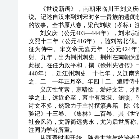
《世说新语》，南朝宋临川王刘义庆
说。记述自汉末到刘宋时名士贵族的遗闻
的故事。全书原八卷，梁代刘峻（孝标）
刘义庆（公元403—444年），刘
义熙十二年（公元416年），随刘裕北
征为侍中。宋文帝元嘉元年（公元424
射。九年，出为荆州刺史。荆州在南朝为
此授。在任为政平和，撰《徐州先贤传》
440年），迁江州刺史。十七年，又迁
之。二十一年正月卒。年四十二。追赠侍
义庆性简素，寡嗜欲，爱好文艺，才
学之士，远近必至，幕中有袁淑、鲍照、
诗文不多，然致力于主持撰纂典籍。除《
验记》十三卷、《集林》二百卷。其《世
社会风尚，文辞简远隽永，尤为后世所称
注同为学者所重。
从西晋时期开始，随着世族与统治者