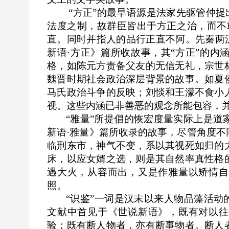
“方正”的最早语源是法家先驱管仲
法度之制，故群臣皆出于方正之治，而不
直。同时并指人的品行正直不阿。先秦两
新语
·
方正》篇所收故事，其“方正”的内
格，如陈元
方责备父友的无信无礼，宗世
魏晋时期社会政治深层背景的故事。如夏
马氏政治斗争的反映；刘惔和王濛不食小
视。这些内涵已非善恶的观念所能包容，
“雅量”所提倡的恢宏度量实际上是
新语
·
雅量》篇所收录的故事，尽管角度不
临刑东市，神气不变，系以其视死如归的
床，以应女婿之选，则是其自然率真性格
遇大火，从容而出，又是作雅量以矫情自
照。
“识鉴”一词是汉末以来人物品藻活动
文献中首见于《世说新语》，既有对以往
验；既有断人物者，亦有断事物者。断人