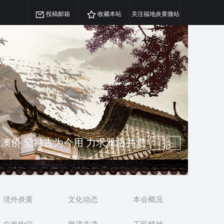
投稿邮箱
收藏本站
关注福地炎黄微站
精神 介绍民族瑰宝 宣传中华精英
澳侨 坚持古为今用 力求雅俗共赏
境外炎黄
文化动态
本会概况