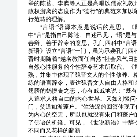
举的陈蕃、李膺等人正是高唱以儒家礼教
政权游离的态度作为“德行”的典范来加
行范畴的理解。
“言语”语源本意是说话的意思。《
中“言”是指自己陈述、自述己见，“语”是
善辩、善于辞令的意思。孔门四科中“言
新语》设立“言语”一门，虽为承袭孔门
晋时期随着“越名教而任自然”社会风气
自然心性服务的个性辞令艺术所取代。《
熟，并集中体现了魏晋文人的个性修养、
练的语言辞令，表达魏晋文人自由人格和
翅膀的鹤懊丧之态，心有戚戚地说：“既
人追求人格自由的内心世界。又如刘惔问
门，贫道如游蓬户。”竺法深的回答体现
为内心的空无，所以也就没有朱门和蓬户
了佛语的机锋。可见，《世说新语》中辞
不同而又花样的翻新。