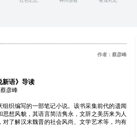
红色记忆
神州游屐
夜读札记
作者：蔡彦峰
说新语》导读
蔡彦峰
庆组织编写的一部笔记小说。该书采集前代的遗闻
和思想风貌，其语言简洁隽永，文辞之美历来为人
，对了解汉末魏晋的社会风尚、文学艺术等，均有