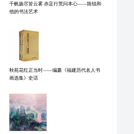
千帆扬尽皆云雾 赤足行荒问本心——陈锐和
他的书法艺术
秋苑花红正当时——编纂《福建历代名人书
画选集》史话