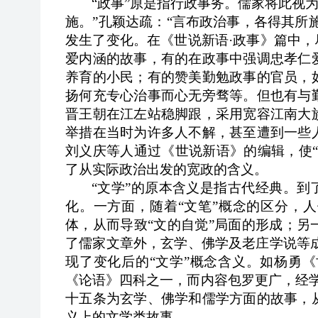
“政事”原是指行政事务。儒家将此视
施。”孔颖达疏：“言布政治事，各得其所
发生了变化。在《世说新语
·
政事》篇中，
爱内涵的故事，有的在政事中强调忠孝仁
养育的小民；有的赞美勤勉政事的官员，
扬何充专心治事而心无旁骛等。但也有与
晋王朝在江左站稳脚跟，采用宽容江南大
举措在当时为许多人不解，甚至遭到一些
刘义庆等人通过《世
说新语》的编辑，使
了从实际政治出发的宽政的含义。
“文学”的原本含义是指古代经典。到
化。一方面，随着“文笔”概念的区分，
体，从而导致“文的自觉”局面的形成；
了儒家文章外，玄学、佛学及老庄学说等成
现了变化后的“文学”概念含义。如杨勇《
《论语
》四科之一，而内容包罗更广，经
十五条为玄学、佛学和儒学方面的故事，
义上的文学类故事。