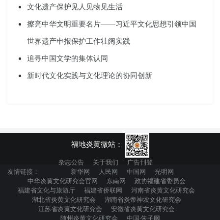
文化遗产保护见人见物见生活
擦亮中华文明重要名片——习近平文化思想引领中国
世界遗产申报保护工作壮阔实践
追寻中国文学的集体认同
新时代文化实践与文化理论的协同创新
福地炎黄微站：
杂志公告
关于我们
广告刊登
友情链接：
新华网
人民网
中国网
光明网
中华炎黄文化研究会官网
东南网
政协福建省委员会
福建省文化与旅游厅
福建省侨联网
河南省炎黄文化研究会
湖北省炎黄文化研究会
湖南省炎帝神农文化研究会
江苏省炎黄文化研究会
安徽省炎黄文化研究会
随州炎黄文化研究会
中国·朱子网