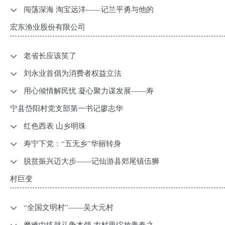
闯荡深海 淘宝远洋——记兰平勇与他的
宏东渔业股份有限公司
老省长应该笑了
刘永业首倡为消费者权益立法
用心倾情解民忧 凝心聚力谋发展——寿
宁县岱阳村党支部第一书记廖志华
红色西表 山乡明珠
寿宁下党：“五无乡”华丽转身
脱贫振兴迈大步——记仙游县郊尾镇伍狮
村巨变
“全国文明村”——吴大元村
磨难中练就斗争本领 农村里绽放青春之