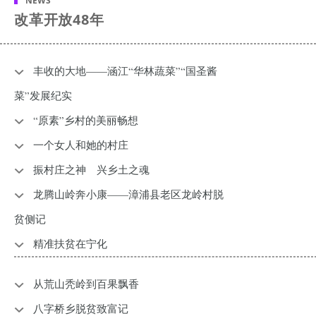
NEWS
改革开放48年
丰收的大地——涵江“华林蔬菜”“国圣酱
菜”发展纪实
“原素”乡村的美丽畅想
一个女人和她的村庄
振村庄之神 兴乡土之魂
龙腾山岭奔小康——漳浦县老区龙岭村脱
贫侧记
精准扶贫在宁化
从荒山秃岭到百果飘香
八字桥乡脱贫致富记