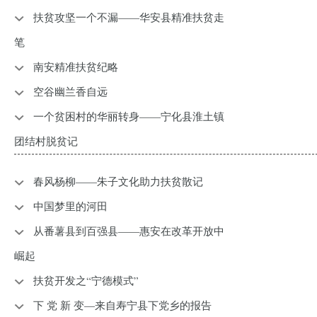
扶贫攻坚一个不漏——华安县精准扶贫走
笔
南安精准扶贫纪略
空谷幽兰香自远
一个贫困村的华丽转身——宁化县淮土镇
团结村脱贫记
春风杨柳——朱子文化助力扶贫散记
中国梦里的河田
从番薯县到百强县——惠安在改革开放中
崛起
扶贫开发之“宁德模式”
下 党 新 变—来自寿宁县下党乡的报告