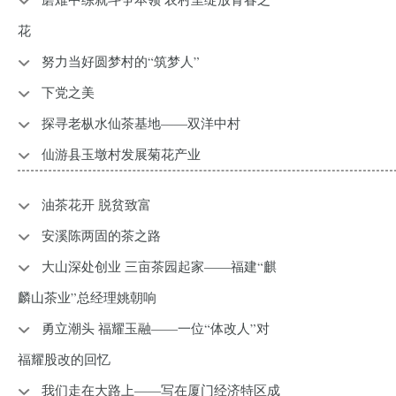
花
努力当好圆梦村的“筑梦人”
下党之美
探寻老枞水仙茶基地——双洋中村
仙游县玉墩村发展菊花产业
​油茶花开 脱贫致富
安溪陈两固的茶之路
大山深处创业 三亩茶园起家——福建“麒
麟山茶业”总经理姚朝响
勇立潮头 福耀玉融——一位“体改人”对
福耀股改的回忆
我们走在大路上——写在厦门经济特区成