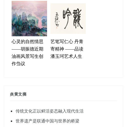
心灵的自然情思
艺笔写仁心 丹青
——胡振德近期
寄精神 ——品读
油画风景写生创
潘玉珂艺术人生
作刍议
炎黄文摘
传统文化正以鲜活姿态融入现代生活
世界遗产是联通中国与世界的桥梁