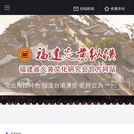
投稿邮箱
收藏本站
突出海西特色 报道台港澳侨 坚持古为
今用 力求雅俗共赏
弘扬优秀文化 振奋民族精神 介绍民族
瑰宝 宣传中华精英