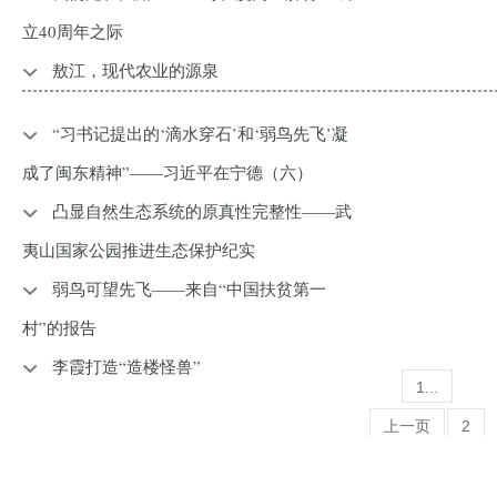
立40周年之际
敖江，现代农业的源泉
“习书记提出的‘滴水穿石’和‘弱鸟先飞’凝
成了闽东精神”——习近平在宁德（六）
凸显自然生态系统的原真性完整性——武
夷山国家公园推进生态保护纪实
弱鸟可望先飞——来自“中国扶贫第一
村”的报告
李霞打造“造楼怪兽”
1...
上一页
2
3
4
5