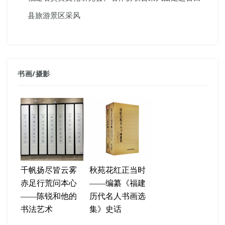
县旅游景区采风
书画
/
摄影
千帆扬尽皆云雾
秋苑花红正当时
赤足行荒问本心
——编纂《福建
——陈锐和他的
历代名人书画选
书法艺术
集》史话