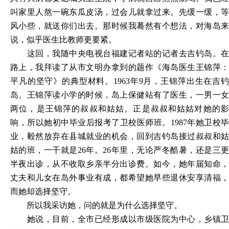
叫家里人熬一碗东瓜皮汤，过会儿就拿过来。先缓一缓，等
风小些，就送你们出去。那时候我蓦然有个想法，对海岛来
说，似乎医生比教师更要紧。
这回，我随中央电视台福建记者站的记者去吉钓岛。在
路上，我拜读了从市文明办拿到的题作《海岛医生王锦萍：
平凡的坚守》的典型材料。
1963年9月，王锦萍出生在吉钓
岛。王锦萍读小学的时候，岛上保健站有了医生，一男一女
两位，是王锦萍的叔叔和姑姑。正是叔叔和姑姑对她的影
响，所以她初中毕业后报考了卫校医师班。1987年她卫校毕
业，毅然放弃在县城就业的机会，回到吉钓岛接过叔叔和姑
姑的班，一干就是26年。26年里，无论严冬酷暑，还是三更
半夜出诊，从不收取乡亲半分出诊费。如今，她年届知命，
丈夫和儿女在岛外事业有成，都希望她早些退休安享清福，
而她却选择坚守。
所以我采访她，问的就是为什么选择坚守。
她说，目前，全市已经形成以市级医院为中心，乡镇卫