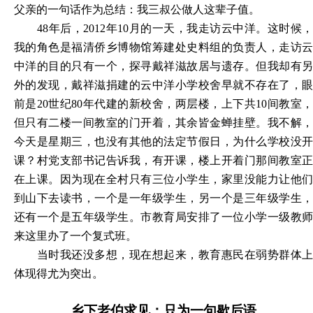
父亲的一句话作为总结：我三叔公做人这辈子值。
48年后，2012年10月的一天，我走访云中洋。这时候，
我的角色是福清侨乡博物馆筹建处史料组的负责人，走访云
中洋的目的只有一个，探寻戴祥滋故居与遗存。但我却有另
外的发现，戴祥滋捐建的云中洋小学校舍早就不存在了，眼
前是20世纪80年代建的新校舍，两层楼，上下共10间教室，
但只有二楼一间教室的门开着，其余皆金蝉挂壁。我不解，
今天是星期三，也没有其他的法定节假日，为什么学校没开
课？村党支部书记告诉我，有开课，楼上开着门那间教室正
在上课。因为现在全村只有三位小学生，家里没能力让他们
到山下去读书，一个是一年级学生，另一个是三年级学生，
还有一个是五年级学生。市教育局安排了一位小学一级教师
来这里办了一个复式班。
当时我还没多想，现在想起来，教育惠民在弱势群体上
体现得尤为突出。
乡下老伯求见：只为一句歇后语