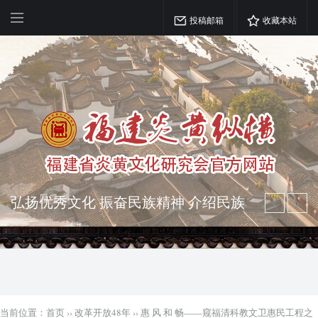
投稿邮箱
收藏本站
弘扬优秀文化 振奋民族精神 介绍民族
瑰宝 宣传中华精英
突出海西特色 报道台港澳侨 坚持古为
今用 力求雅俗共赏
当前位置：
首页
››
改革开放48年
››
惠 风 和 畅——窥福清科教文卫惠民工程之