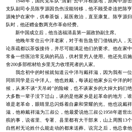
1948年，国民党军队“清剿”云中洋根据地，原闽中游
支队副司令员陈亨源因负伤没能转移，他不顾受牵连把陈亨
源掩护在家中，供奉茶饭，延医救治，直至康复。陈亨源归
队时，他还赠金数两充作革命经费。
新中国成立后，他当选福清县第一届政协副主席。
他晚年常住云中洋老家，对于有告急登门借钱的人，无
论亲疏都以茶饭接待，并尽可能满足他们的要求。他在家中
常备一些医治常见病的药品，供村里穷人使用。他还先后施
舍
200多部棺材给乡里无力收埋死者的人家。
我念初中的时候就知道云中洋与戴祥滋，因为我有一位
同班同学是云中洋人。他也姓戴，每谈起他家乡云中洋的时
候，从来不谈
“天吊岭”的险峻，也不谈家乡的大婶大妈们
大多数一辈子没下过山，谈的是他家乡是起革命的地方，谁
谁是老革命，眼睛里总闪烁着自豪和荣耀的光。他也说戴祥
滋，他称戴祥滋为三叔公，他最爱说他三叔公1958年逝世出
殡的事，说省里、专署、县里都有大干部来，山上周围13个
自然村无论姓什么能走动的都来送葬。说完之后，他总拿他