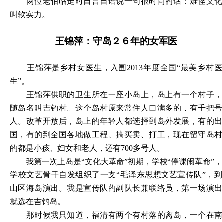
两位老伯临走时自言自语说一句很时尚的话：难怪文化
叫软实力。
王锦萍：守岛２６年的女军医
王锦萍是乡村女医生，入围
2013年度全国“最美乡村医
生”。
王锦萍供职的卫生所在一座小岛上，岛上有一个村子，
随岛名叫吉钓村。这个岛村原来常住人口满多的，有千把号
人。改革开放后，岛上的年轻人都选择到岛外发展，有的出
国，有的到全国各地做工程、搞买卖、打工，现在留守岛村
的都是小孩、妇女和老人，还有
700多号人。
我第一次上岛是
“文化大革命”初期，学校“停课闹革命”，
学校文艺骨干自发组织了一支“毛泽东思想文艺宣传队”，到
山区海岛演出。我是宣传队的副队长兼联络员，第一场演出
就选在吉钓岛。
那时候我只知道，福清有两个有村落的离岛，一个在南