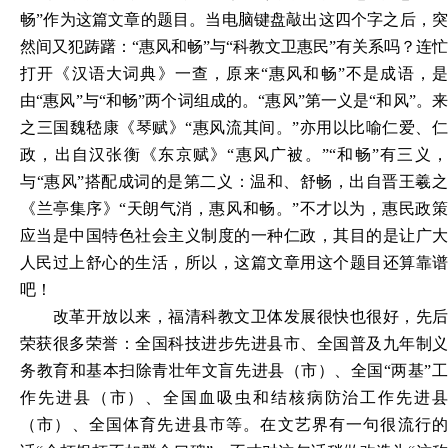
畅”作为这篇文章的题目。当电脑键盘敲出这四个字之后，突
然间又犯踌躇：“惠风和畅”与“科教文卫惠民”有关系吗？连忙
打开《汉语大词典》一查，原来“惠风和畅”不是成语，是
由“惠风”与“和畅”两个词组成的。“惠风”第一义是“和风”。来
之三国魏嵇康《琴赋》“惠风流其间。”亦用以比喻仁爱、仁
政，出自汉张衡《东京赋》“惠风广被。”“和畅”有三义，
与“惠风”搭配成词的是第二义：温和、舒畅，出自晋王羲之
《兰亭集序》“天朗气消，惠风和畅。”不才以为，惠民政策
应当是中国特色社会主义制度的一种仁政，其目的是让广大
人民过上舒心的生活，所以，这篇文章用这个题目还算靠谱
吧！
改革开放以来，福清科教文卫体发展很快也很好，先后
荣获很多荣誉：全国科技进步先进县市、全国普及九年制义
务教育和基本扫除青壮年文盲先进县（市）、全国
“两基”
作先进县（市）、全国血吸虫和结核病防治工作先进县
（市）、全国体育先进县市等。在文艺界有一句很流行的