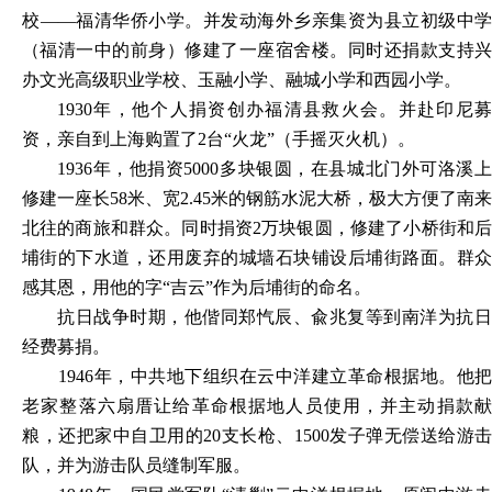
校——福清华侨小学。并发动海外乡亲集资为县立初级中学
（福清一中的前身）修建了一座宿舍楼。同时还捐款支持兴
办文光高级职业学校、玉融小学、融城小学和西园小学。
1930年，他个人捐资创办福清县救火会。并赴印尼募
资，亲自到上海购置了2台“火龙”（手摇灭火机）。
1936年，他捐资5000多块银圆，在县城北门外可洛溪上
修建一座长58米、宽2.45米的钢筋水泥大桥，极大方便了南来
北往的商旅和群众。同时捐资2万块银圆，修建了小桥街和后
埔街的下水道，还用废弃的城墙石块铺设后埔街路面。群众
感其恩，用他的字“吉云”作为后埔街的命名。
抗日战争时期，他偕同郑忾辰、兪兆复等到南洋为抗日
经费募捐。
1946年，中共地下组织在云中洋建立革命根据地。他把
老家整落六扇厝让给革命根据地人员使用，并主动捐款献
粮，还把家中自卫用的20支长枪、1500发子弹无偿送给游击
队，并为游击队员缝制军服。