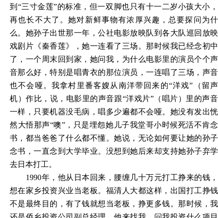
到“三寸金莲”的标准，但一双脚也只有十一二岁小孩大小，
再也长不大了。她对新鲜事物有浓厚兴趣，总要探问为什
么。她孙子出世那一年，公社电影放映队到各大队巡回放映
戏剧片《秦香莲》，她一连看了三场。那时候我已经念初中
了，一个周末回到家，她问我，为什么电影里的演员个个声
音那么好，特别是唱青衣的那位演员，一连唱了三场，声音
也不会哑。我拿村里番客嫂从南洋带回来的“洋戏”（留声
机）作比，说，电影里的声音跟“洋戏片”（唱片）里的声音
一样，只要机器没毛病，唱多少遍都不会哑。她没有发出恍
然大悟那声“噢”，只是埋怨她儿子我堂哥小时候死活不肯念
书，都当爸爸了什么都不懂。她说，无论如何要让她的孙子
念书，一直念到大学毕业。没想到她后来却支持她孙子弃学
去日本打工。
1990年，他从日本回来，腰缠几十万元打工挣来的钱，
想在家乡投资兴业当老板。福清人大都这样，出国打工挣钱
不是最终目的，有了钱就想当老板，挣更多钱。那时候，我
还是侨乡投资公司副总经理，他来找我，问我投资什么项目