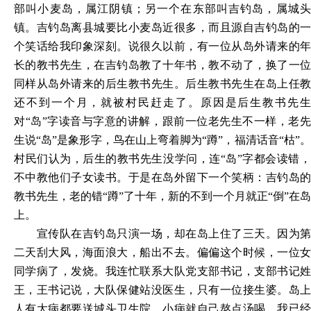
部叫小麦岛，属江阴镇；另一个在东部叫吉钓岛，属城头
镇。吉钓岛离县城要比小麦岛近很多，而且源自吉钓岛的一
个笑话给我印象深刻。说很久以前，有一位从岛外请来的年
长的教书先生，在吉钓岛教了十年书，教不动了，换了一位
同样从岛外请来的后生教书先生。后生教书先生在岛上任教
还不到一个月，就被村民赶走了。原因是后生教书先生
对
“岛”字读音与字意的讲解，跟前一位老先生不一样，老
生说“岛”是象形字，鸟在山上弯着脚为“蹲”，福清话音“枯”。
村民们认为，后生的教书先生没学问，连“岛”字都会读错，
不中教他们子女读书。于是在岛外留下一个笑柄：吉钓岛的
教书先生，老的错“蹲”了十年，新的不到一个月就正“倒”在岛
上。
宣传队在吉钓岛只演一场，却在岛上住了三天。因为第
二天刮大风，海面浪大，船出不去。偏偏这个时候，一位女
同学病了，发烧。我连忙联系大队党支部书记，支部书记姓
王，王书记说，大队保健站没医生，只有一位接生婆。岛上
人有大病都要送城头卫生院，小病就自己熬点汤喝。我已经