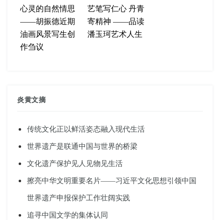
心灵的自然情思
艺笔写仁心 丹青
——胡振德近期
寄精神 ——品读
油画风景写生创
潘玉珂艺术人生
作刍议
炎黄文摘
传统文化正以鲜活姿态融入现代生活
世界遗产是联通中国与世界的桥梁
文化遗产保护见人见物见生活
擦亮中华文明重要名片——习近平文化思想引领中国
世界遗产申报保护工作壮阔实践
追寻中国文学的集体认同