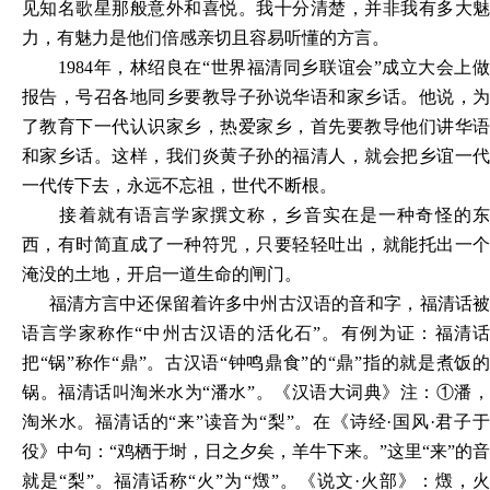
见知名歌星那般意外和喜悦。我十分清楚，并非我有多大魅
力，有魅力是他们倍感亲切且容易听懂的方言。
1984年，林绍良在“世界福清同乡联谊会”成立大会上
报告，号召各地同乡要教导子孙说华语和家乡话。他说，为
了教育下一代认识家乡，热爱家乡，首先要教导他们讲华语
和家乡话。这样，我们炎黄子孙的福清人，就会把乡谊一代
一代传下去，永远不忘祖，世代不断根。
接着就有语言学家撰文称，乡音实在是一种奇怪的东
西，有时简直成了一种符咒，只要轻轻吐出，就能托出一个
淹没的土地，开启一道生命的闸门。
福清方言中还保留着许多中州古汉语的音和字，福清话被
语言学家称作
“中州古汉语的活化石”。有例为证：福清
把“锅”称作“鼎”。古汉语“钟鸣鼎食”的“鼎”指的就是煮饭的
锅。福清话叫淘米水为“潘水”。《汉语大词典》注：①潘，
淘米水。福清话的“来”读音为“梨”。在《诗经·国风·君子于
役》中句：“鸡栖于埘，日之夕矣，羊牛下来。”这里“来”的音
就是“梨”。福清话称“火”为“燬”。《说文·火部》：燬，火