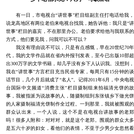
有一日，市电视台
“讲世事”栏目组副主任打电话给我
说龙高地区有两位老伯来电视台找我，她告诉他：我只是“讲
世事”栏目的嘉宾，不在那里办公。老伯要求给他与我联系的
方式，他们要见我，问我可以不可以？
我没有理由说不可以，只是有点感慨，早在
20世纪70
代，我的文学作品就在省内外报刊发表，至今已出版10部超
出300万字的文学书籍，却几乎没有乡下人认识我。没想到，
我在“讲世事”方言栏目充当民俗专家，每周只有15分钟的谈
话节目，几个月后就成了“名人”。记得2011年6月，中央电视
台国际中文频道“消费主张”栏目摄制组来拍福清光饼的故
事，我被指派为说故事的人，随摄制组到东张镇乡下做光饼
的人家摄制福清光饼制作全过程。一到那里，我就被围观的
群众认出来，一个人说，这个不是在电视台讲故事的老郑
吗！很多人附和：对对对，就是这个老郑。围观的群众大多
是五六十岁的妇女，看他们的表情，不亚于少男少女忽然看