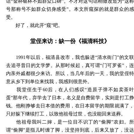
话“金杯银杯不如群众口碑”。不才对这句话稍做改造为“这称
号那称号不如群众切身感受”。本文所窥探的就是群众的感
受。
好了，就此开
“窥”吧。
堂侄来访：缺一份《福清科技》
1991年以后，福清县改市，我也躲进“清水衙门”的文
去追寻昔日的文学梦。从那时候起，真可谓“门可罗雀”，连
内亲外戚都很少来访。所以，当几年后的一天，我的堂侄特
意从乡下到单位来找我，我感到很意外。
我堂侄生于
60后，在人们感叹“造原子弹不如卖茶
蛋”那年代，弃学去了日本，名义是自费留学，实则是打工挣
钱。他刚挣够去日本借的费用，在日本留学的期限就满了，
只好躲下继续打工，以致他祖母过世，也没能回来送葬。
他祖母我叫二婶，是一位目不识丁的
“偷脚”农妇。
谓“偷脚”是指儿时缠了脚，没坚持到底，后来又放了，没达