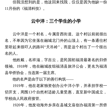
但我没想到的是，他这回来找我，仅仅是因为他缺一份
11月份的《福清科技》。
云中洋：三个学生的小学
云中洋是一个村名，今属音西街道。这个村以前就很出
名，不单因为它坐落在融城北门外的山顶上，有一条通往村
里听起来很吓人的路叫
“天吊岭”，而是这个村出了一个很
名的人。
他姓戴，名祥滋，字吉云，是民国初福清最著名的归侨
领袖。
1918年，他在融城改组福清县旅洋公会，更名为福清
县华侨协会，当选第一届主席。
他的名声是由于以下的善行构筑
——
1919年，他在老家独资创办云中洋小学，并承担学校一
切开支，周围13个自然村适龄儿童受惠，直至新中国成立，
学校由人民政府接管。
1920年，他发动海外乡亲在县城文庙创办福清第一所侨