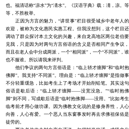
也。福清话称“凉水”为“凊水”。《汉语字典》载：凊，凉。等
等，不胜枚举。
正因为方言的魅力，
“讲世事”栏目很受城乡中老年人
欢迎，被称为文化惠民实惠工程。但我没想到，这个栏目还
调动了群众探讨本土文化的兴趣，来自龙高地区两位老伯要
见我，只是因为对两句方言俗语的含义是否相同产生争议，
而且在老人会中分成两派，一个“相同派”，一个“不同派”，谁
也不服谁。所以请我来评判。
他们争议的两句方言俗语是：
“临上轿才缠脚”和“临时
佛脚”。我支持“不同派”。理由是：“临上轿才缠脚”是指做事
不分轻重缓急，比如考生上了考场才开始削铅笔。其实这句
俗语是歇后语：“临上轿才缠脚——没宽没急。”“临时抱佛
脚”则不同，写成歇后语是“临时抱佛脚——没用。”比如考生
临考前才用心做功课。因为佛教文化说的是修身养性，人心
向善，人心有爱。一个恶人当东窗事发时再去求佛祖保佑是
徒劳的。