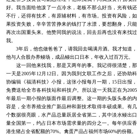
好。我当面给他泼了一点冷水，老板不那么好当，光有钱还
不行，还得有技术，有原辅材料，有市场。投资有风险，如
果投资失败，辛辛苦苦挣来的钱打了水漂，要想翻身，只能
再次出国重头来。他赞同我的说法，回去后再也没有来找过
我。
3年后，他也做爸爸了，请我回去喝满月酒。我才知道
他与人合股办养鳗场，成品鳗出口日本，年收入过百万元。
这一回他来找我，那是又两年的事。我记得很清楚，那
一天是
2005年12月12日。因为我到文联工作之后，还协助科
协编辑《福清科技》小报，这张小报每月一期，15日出报，
免费送给全市各科技站和科技户。所以这一天我正在为2005
年最后一期小报的版面作最后调整。这一期的头版头条的内
容是，全市养殖业推广新品种和新技术取得丰硕成果。有几
个数据很亮眼，水产品总量跃居全省第二，其中淡水鳗出口
量全国第一，约占日本市场需求量的四分之一。每年供应香
港生猪占全省配额的70%。禽蛋产品占福州市场60%的份额。