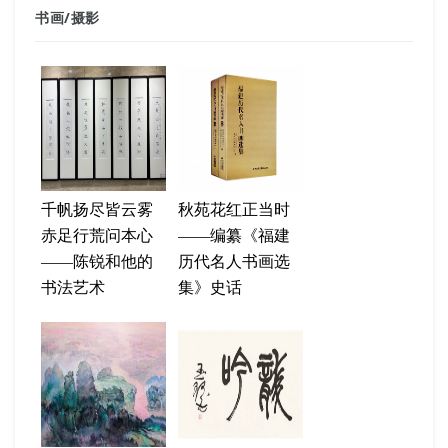
书画
/
摄影
千帆扬尽皆云雾
秋苑花红正当时
赤足行荒问本心
——编纂《福建
——陈锐和他的
历代名人书画选
书法艺术
集》史话