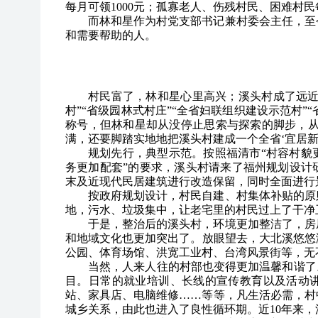
每月可领1000元；孤寡老人、伤残村民、困难村民
而林和星作为村党支部书记兼村委会主任，至
和需要帮助的人。
村民富了，林和星心里高兴；溪头村成了远近
村”“省级园林式村庄”“全省妇联组织建设示范村”
称号，但林和星却从没停止思索与探索的脚步，从
满，还要脚踏实地地把溪头村建成一个全省‘宜居新
规划先行，典型示范。按照福清市“村容村貌
务更加配套”的要求，溪头村请来了福州规划设计
末及近现代民居建筑进行改造保留，同时全面进行
按政府规划设计，村民自建、村集体补贴的原
地，污水、垃圾集中，让老宅里的村民过上了干净
于是，整治后的溪头村，环境更加整洁了，房
和地域文化也更加突出了。放眼望去，大北溪悠悠
公园、体育场馆、洪宽工业村、台湾风景街等，无
当然，人来人往的村部也变得更加温馨和谐了
目。日常的就业培训、长线的宣传教育以及活动
站、家具店、电脑维修……等等，凡生活必需，村
城乡关系，由此也进入了良性循环期。近10年来