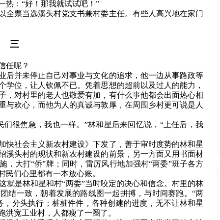
一热：“好！那我就试试吧！”
以全票当选溪头村党支书兼村委主任。有些人高兴地在家门
三
信任呢？
业后并未停止自己对事业与文化的追求，他一边从事路政等
个学位，让人钦佩不已。凭着思想的超前以及过人的能力，
子，对村里的老人也敬爱有加，有什么事他都会出面热心相
重与欢心，而他为人的真诚与敦厚，在周围乡村更可说是人
民们很焦急，我也一样。”林和星后来回忆说，“上任后，我
加快社会主义新农村建设》下发了，善于审时度势的林和星
绍溪头村的现状和新农村建设的前景，另一方面又用书面材
，大打“侨”牌；同时，雷厉风行地加强村“两委”班子各方
村民们心里都有一本放心账。
这就是林和星和村“两委”当时咬定的决心和信念。村里的林
团结一致，朝着发展的路线图一起拼搏，与时间赛跑。“两
务，分头执行；桩桩件件，各种创建的进度，无不让林和星
跑洪宽工业村，人都瘦了一圈了。