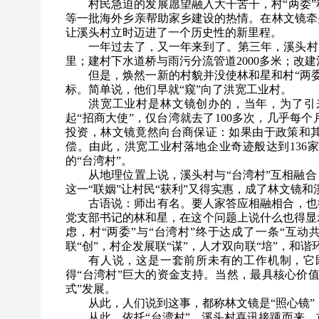
村民急迫的发展愿望融入大干苦干，村“两委
等一批海外乡亲帮助家乡建设的热情。在林文镜牵
让溪头村立时迈进了一个历史性的新里程。
一年过去了，又一年来到了。第三年，溪头村已
里；建村下水道桥与雨污分流管道2000多米；改建河
但是，焕然一新的村貌并没使林和星和村“两
标。简单说，他们早就“窥”向了洪宽工业村。
洪宽工业村是林文镜创办的，当年，为了引
起“招商大使”，仅台湾就去了100多次，几乎每
投资，林文镜竟然向台商保证：如果由于政策和
偿。由此，洪宽工业村落地企业奇迹般达到136
的“台湾村”。
从地理位置上说，溪头村与“台湾村”互相融合
这一“联姻”让村民“获利”又得实惠，成了林文镜和
古语说：师出有名。要人家答应相融相合，也
党支部书记的林和星，在这个问题上说什么也得显
虑，村“两委”与“台湾村”终于达成了一条“互
联“创”，村企发展联“谋”，人才双向联“培”，和谐
有人说，这是一套前所未有的工作机制，它
得“台湾村”巨大的资金支持。当然，最具核心价值
式”发展。
从此，人们说到这事，都称林文镜是“照心镜”
从此，依托“台湾村”，溪头村喜讯接踵而来