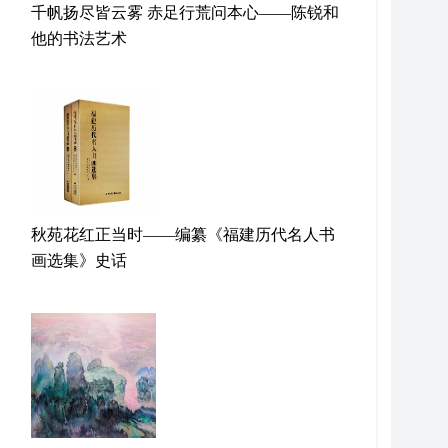
千帆扬尽皆云雾 赤足行荒问本心——陈锐和
他的书法艺术
秋苑花红正当时——编纂《福建历代名人书
画选集》史话