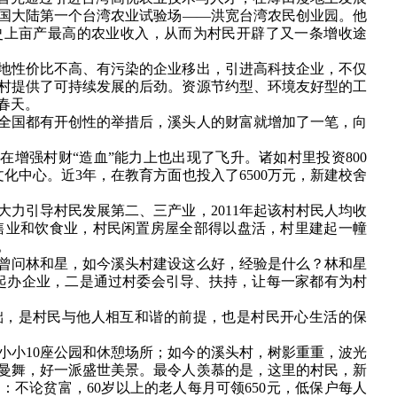
国大陆第一个台湾农业试验场——洪宽台湾农民创业园。他
史上亩产最高的农业收入，从而为村民开辟了又一条增收途
地性价比不高、有污染的企业移出，引进高科技企业，不仅
村提供了可持续发展的后劲。资源节约型、环境友好型的工
春天。
全国都有开创性的举措后，溪头人的财富就增加了一笔，向
在增强村财“造血”能力上也出现了飞升。诸如村里投资800
文化中心。近3年，在教育方面也投入了6500万元，新建校舍
力引导村民发展第二、三产业，2011年起该村村民人均收
零售业和饮食业，村民闲置房屋全部得以盘活，村里建起一幢
。
曾问林和星，如今溪头村建设这么好，经验是什么？林和星
起办企业，二是通过村委会引导、扶持，让每一家都有为村
础，是村民与他人相互和谐的前提，也是村民开心生活的保
小小10座公园和休憩场所；如今的溪头村，树影重重，波光
曼舞，好一派盛世美景。最令人羡慕的是，这里的村民，新
不论贫富，60岁以上的老人每月可领650元，低保户每人