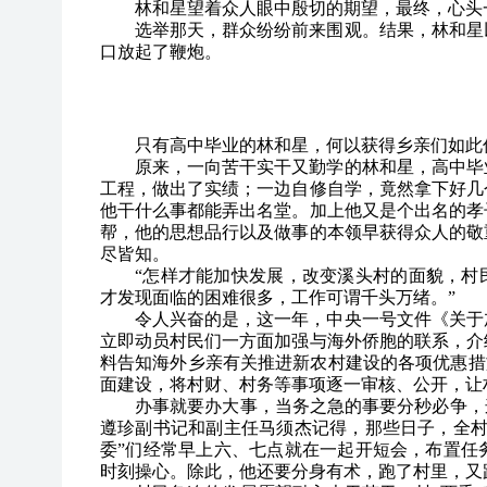
林和星望着众人眼中殷切的期望，最终，心头
选举那天，群众纷纷前来围观。结果，林和星
口放起了鞭炮。
只有高中毕业的林和星，何以获得乡亲们如此
原来，一向苦干实干又勤学的林和星，高中毕
工程，做出了实绩；一边自修自学，竟然拿下好几
他干什么事都能弄出名堂。加上他又是个出名的孝
帮，他的思想品行以及做事的本领早获得众人的敬
尽皆知。
“怎样才能加快发展，改变溪头村的面貌，村
才发现面临的困难很多，工作可谓千头万绪。”
令人兴奋的是，这一年，中央一号文件《关于
立即动员村民们一方面加强与海外侨胞的联系，介
料告知海外乡亲有关推进新农村建设的各项优惠措施
面建设，将村财、村务等事项逐一审核、公开，让
办事就要办大事，当务之急的事要分秒必争，
遵珍副书记和副主任马须杰记得，那些日子，全村
委”们经常早上六、七点就在一起开短会，布置任
时刻操心。除此，他还要分身有术，跑了村里，又