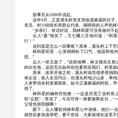
故事且从2006年说起。
这年9月，正是溪头村党支部改选换届的日子
党员、村小组组长和群众代表。闹哄哄的人声把林
“乡亲们，有话好说，我林和星可没有做对不起
众人“轰”地笑了，又七嘴八舌地叫道：“和
行！”
这到底是怎么一回事呢？原来，溪头村上下空
林和星听罢，心里稍稍松了口气，他温和地对
想。”
众人一听又急了，“还想啥啊，林文镜先生那
的出生地，这回无论如何你也要答应我们，村里就
原来，改革开放之初，溪头村虽凭借侨资捐助
体企业，收入全员均沾，但溪头村地少山多，单纯
人来带动全村发展致富。如今正逢换届的时机，早
他了。
林和星的确有些犯难：一边是洪宽工业村肩
犯“众怒”；答应了，今后可得一身要做两处分，
父母也得照顾啊！
眼下，众人哪容得林和星心中游移。他们一合
就答应参加选举吧，要不答应，大家就堵在这里不