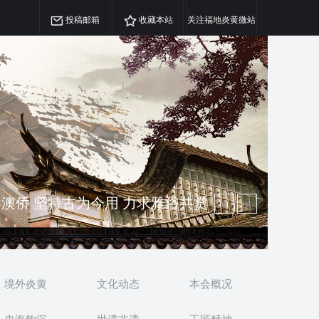
投稿邮箱
收藏本站
关注福地炎黄微站
精神 介绍民族瑰宝 宣传中华精英
澳侨 坚持古为今用 力求雅俗共赏
境外炎黄
文化动态
本会概况