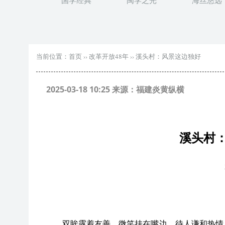
国学经典
闽学之光
海丝悠远
当前位置：
首页
››
改革开放48年
››
溪头村：风景这边独好
2025-03-18 10:25 来源：福建炎黄纵横
溪头村
双眸露着友善，微笑挂在嘴边，待人谦和热情