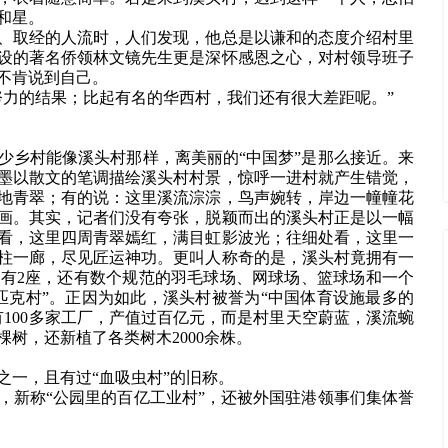
和星。
、取经的人流时，人们发现，他总是以谦和的态度介绍村里
设的著名侨领林文镜先生更是深怀感恩之心，对村领导班子
不肯说到自己。
努力的结果；比起有名的华西村，我们还有很大差距呢。”
少乡村能像溪头村那样，离美丽的“中国梦”是那么接近。来
墨以散文的笔调描绘溪头村村景，惊呼一进村就产生错觉，
地青翠；有的说：这里溪流淙淙，鸟声婉转，岸边一幢幢花
画。其实，记者们没有夸张，脱颖而出的溪头村正是以一幅
看，这里四周青翠嫣红，满目虹影波光；往细处看，这里一
柱一廊，尽见匠运神功。更叫人称奇的是，溪头村竟拥有一
场就有2座，还有数个规范的羽毛球场、网球场、篮球场和一个
匹克村”。正因为如此，溪头村被誉为“中国体育设施最多的
100多家工厂，产值过百亿元，而是村里天空蔚蓝，溪流蜿
树，还新植了各类树木2000余株。
之一，且有过“血吸虫村”的旧称。
，新称“公园里的百亿工业村”，还被外国驻港领事们集体誉