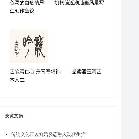
心灵的自然情思——胡振德近期油画风景写
生创作刍议
艺笔写仁心 丹青寄精神 ——品读潘玉珂艺
术人生
炎黄文摘
传统文化正以鲜活姿态融入现代生活