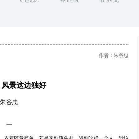
红色记忆
神州游屐
夜读札记
作者：朱谷忠
：风景这边独好
朱谷忠
一
，衣着随意简单。若是来到溪头村，遇到这样一个人，恐怕