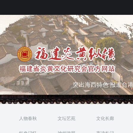
弘扬优秀文化 振奋民族
突出海西特色 报道台港
人物春秋
文坛艺苑
文化长廊