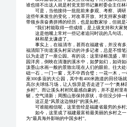
谁也猜不出这人就是村党支部书记兼村委会主任林
可是，当他接待一批批前来参观、考察、调研
这些年来发生的变化，对改革开放、对支持家乡建
带领乡亲奋勇拼搏的经历，也是如数家珍，但就是
“我们村能取得一些成绩，是上级支持和大家
这是他嘴上常对一些记者追问时说的几句话。
林和星太谦虚了。
事实上，在福清市，甚而在福建省，并没有多
福清阳下街道溪头村采访的许多记者，总是不惜笔
以为走进了一座公园。有的说：这里绿榕茂盛，草
园洋房，倒映在清澈的溪水中，如梦如幻，如诗如
泼墨山水画一般的景致出现在人们的眼前。往大处
础一石，一门一窗，无不中西合璧；一花一木，一
座300多亩的大公园，其中有400米跑道的田径
高尔夫球练习场，让人惊异是否走进了一个“奥林
乡村”。而让溪头村村民最感自豪的，并不是村里有
蜒，空气清新；周围山形保持原状，非但没少掉一棵
这正是“风景这边独好”的溪头村。
可谁能相信呢，这里曾经是福建省最穷的乡村
如今，这里成了福建最富裕最美丽的乡村之一
为“最具海外影响的中国乡村”。