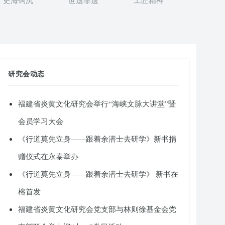
史海钩沉
世遗非遗
工匠精神
研究会动态
福建省炎黄文化研究会举行“海峡文脉大讲堂”暨
会员学习大会
《行道莫先立身——跟着余潜士去研学》新书捐
赠仪式在永泰举办
《行道莫先立身——跟着余潜士去研学》 新书在
榕首发
福建省炎黄文化研究会党支部与林则徐基金会党