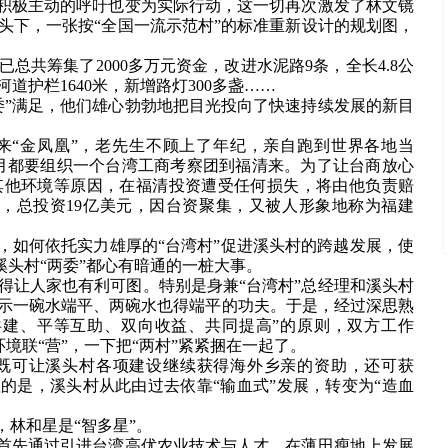
”积极主动的呼吁也变为实际行动，这一切再次激发了林文镜
头下，一张按“全国一流示范村”的标准重新设计的规划图，
总共筹集了2000多万元资金，改进水泥路9条，全长4.8公
道护栏1640米，新增路灯300多盏……
委”满足，他们雄心勃勃地把目光投向了快速持续发展的新目
来“金凤凰”，老先生不顾上了年纪，亲自跑到世界各地当
个月都要组织一个台湾工商考察团到福清来。为了让台商放心
其他环境等原因，在福清投资遭受任何损失，将由他负责赔
家，总投资19亿美元，因台资聚集，又被人形象地称为福建
，如何依托实力雄厚的“台湾村”促进溪头村的跨越发展，使
溪头村“两委”都心有暗通的一桩大事。
得让人家也有利可图。特别是身兼“台湾村”总经理和溪头村
示一碗水端平、两碗水也得端平的功夫。于是，经过深思熟
动共建、平等互助、双向收益、共同提高”的原则，双方工作
环境联“营”，一下把“两村”紧紧捆在一起了。
既可让溪头村各项建设继续获得海外乡亲的资助，还可获
的是，溪头村从此由过去依靠“输血式”发展，转变为“造血
，林和星是“智多星”。
。首先通过引进台湾高优农业技术与人才，在薄田瘦地上发展