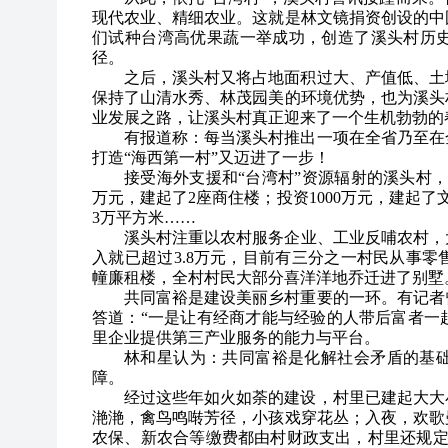
现代农业、精细农业。这就是林文镜捐资创设的中
们试种台湾高优果蔬一举成功，创造了溪头村历
径。
之后，溪头村又将占地面积过大、产值低、土
保持了山清水秀、林茂园美的环境优势，也为溪头
业发展之路，让溪头村真正迎来了一个生机勃勃的
有报道称：每当溪头村推出一项在全省乃至在
打造“海西第一村”又迈进了一步！
接受海外支援和“台湾村”资源辐射的溪头村，
万元，建起了2座商住楼；投资1000万元，建起了
3万平方米……
溪头村注重以农村服务企业、工业反哺农村，大
入就已超过3.8万元，目前有三分之一村民从事
幢廉租楼，全村村民大部分喜洋洋地乔迁进了别墅
共同富裕是建设美丽乡村重要的一环。有记者
答道：“一是让有经商才能与经验的人带后富者一
里企业提供第三产业服务的能力与平台。
林和星认为：共同富裕是化解社会矛盾的基
障。
经过这些年如火如荼的建设，村里已建起大大
滟滟，禽鸟鸣啭芳径，小孩戏穿花丛；入夜，欢歌
农保、新农合等缴费都由村财政支出，村里还规定：