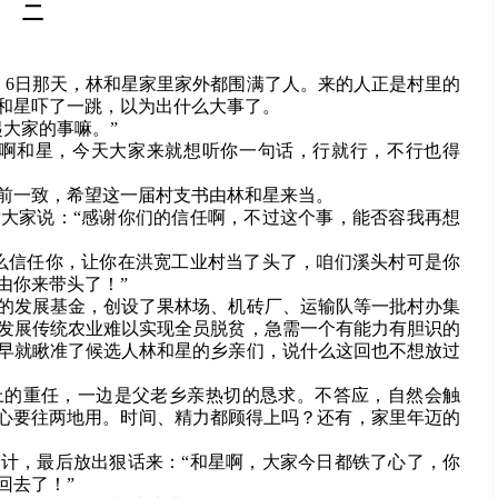
二
。6日那天，林和星家里家外都围满了人。来的人正是村里的
和星吓了一跳，以为出什么大事了。
大家的事嘛。”
星啊和星，今天大家来就想听你一句话，行就行，不行也得
前一致，希望这一届村支书由林和星来当。
大家说：“感谢你们的信任啊，不过这个事，能否容我再想
么信任你，让你在洪宽工业村当了头了，咱们溪头村可是你
由你来带头了！”
的发展基金，创设了果林场、机砖厂、运输队等一批村办集
发展传统农业难以实现全员脱贫，急需一个有能力有胆识的
早就瞅准了候选人林和星的乡亲们，说什么这回也不想放过
上的重任，一边是父老乡亲热切的恳求。不答应，自然会触
一心要往两地用。时间、精力都顾得上吗？还有，家里年迈的
计，最后放出狠话来：“和星啊，大家今日都铁了心了，你
回去了！”