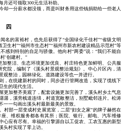
每月还可领取300元生活补助。
今却一分薪水都没领，而是叫财务用这些钱捐助给一些老人
四
闻名的富裕村，也先后获得了“全国绿化千佳村”“省级文明
“省卫生村”“福州市生态村”“福州市新农村建设精品示范村”等
不感到特别的自足与骄傲。他向村“两委”说：“我们不能自
村’创建村。”
更加整洁、生态环境更加优良、村庄特色更加鲜明、公共服
研究院，编制了《溪头村景观整治规划》。中心片区内，清
景观整治，园林绿化、道路建设等也一并进行。
则，在统建新村的同时，同步进行管网改造，实现了缆线下
卫生的现代生活。
屋更加整齐美观了，配套设施更加完善了，溪头村乡土气息
潺潺，溪旁栈道连绵，村道宽敞整洁，别墅毗邻连片。松涛
不一一勾画出溪头村最新最美的景致。
。村部一层变成村史展览室，二层“妇女之家”的牌子赫然在
讲座、维权服务都各有其所；医院、银行、邮电、汽车维修
中心应有尽有。幸福的引擎源自以工促农、工农互惠的新型
，溪头村实现了零上访。