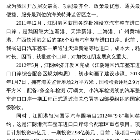
成为我国开放层次最高、功能最齐全、政策最优惠、通关最
便捷、服务最到位的海关特殊监管区之一。
2011年12月，江阴港区获国务院批准设立汽车整车进口
口岸，是我国继大连新港、天津新港、上海港、广州黄埔
港、广西钦州港之后的第6个沿海汽车整车进口口岸。此前，
我省进口汽车整车一般通过天津新港等地进口，成本大，耗
时长。因而，获批这个口岸，对加快江阴发展意义重大。
2012年5月，江阴经济开发区完成《江阴港区汽车整车进
口口岸综合配套区规划构思》，初步勾画了建设步骤。2013
年1月7日，拥有海关监管堆场2万平方米，国检检验用地2.9万
平方米，配备2条全年检测5万辆大、小汽车检测线的汽车整
车进口口岸一期工程正式通过海关总署等四部委组织的国家
级验收。
同时，江阴港银河国际汽车园项目
2012年“9·8”期间签
约，这是江阴港汽车整车进口口岸综合配套区重点项目。项
目计划投资45亿元，一期投资2.98亿美元，目前，该项目一期