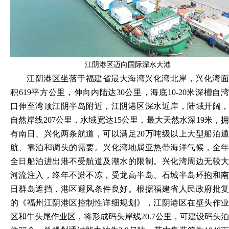
江阴港区迈向国际深水大港
江阴港区坐落于福建省最大海湾兴化湾北岸，兴化湾面
积
619平方公里，伸向内陆达30公里，海底10-20米深槽自
口伸至湾顶江阴半岛附近，江阴港区深水近岸，陆域开阔，
自然岸线207公里，水域宽达15公里，最大天然水深19米，拥
有南日、兴化两条航道，可以满足20万吨级以上大型船泊通
航、靠泊和调头的需要。兴化湾地属亚热带海洋气候，全年
全日船泊进出港不受航道及潮水的限制。兴化湾周边无较大
河流注入，终年不淤不冻，受龙高半岛、石城半岛环抱和南
日群岛遮挡，港区避风条件良好。根据福建省人民政府批复
的《福州江阴港区控制性详细规划》，江阴港区在壁头作业
区和牛头尾作业区，将形成码头岸线20.7公里，可建设码头泊