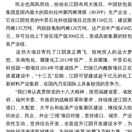
民企也闻风而动，纷纷在江阴布局大项目。中国软包装
集团是国内最大的双向拉仲聚丙烯薄膜（
BOPP）生产企业，
它在江阴投资的中景石化科技园项目总投资150亿元，建设聚
丙烯135万吨、丙烷脱氢制丙烯120万吨。达产后年产值450亿
元，并可拉动上下游实现产值300亿元，形成高效集聚的软包
装产业链。
这些大项目寄托了江阴真正腾飞、惊艳世人的远大梦
想。东南电化、耀隆化工
2013年投产，天辰耀隆、中景石化
科技园一期项目2014年可建成投产，巴陵己内酰胺项目正在
抓紧建设中，“十三五”后期，江阴可望建成超千亿元的化工
新材料产业集群，在国内乃至国际上具备较强的竞争力。
“我们将认真贯彻党的十八大精神，按照福建省委、省政
府，福州市委、市政府的战略部署和要求，持续推进江阴大
港口、大配套、大平台和临港产业集聚区建设，继续深入组
织央企、民企、外企‘三维’项目对接，坚持港口、城市、产业
良性互动，坚持综合开发，全面提升江阴开发建设水平，为
加快福清海港新城建设，为福州‘南翼’的腾飞贡献力量。”福