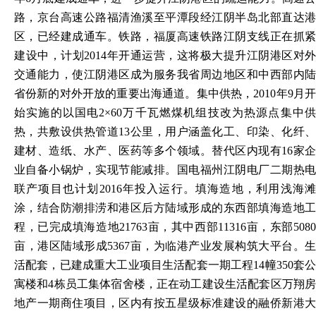
路，京台高速公路福清渔溪至平潭段经江阴半岛北部直达港
区，已经建成通车。铁路，福厦高速铁路江阴支线正在抓紧
建设中，计划2014年开通运营，这将极大提升江阴港区对外
交通能力，使江阴港区成为服务我省周边地区和中西部内陆
省份新的对外开放的重要出海通道。集中供热，2010年9月开
始实施的以国电2×60万千瓦燃煤机组技改为热源点集中供
热，共敷设供热管道13公里，用户涵盖化工、印染、化纤、
建材、造纸、水产、医药等多个领域。替代区内现有16家企
业自备小锅炉，实现节能减排。国电福州江阴电厂二期热电
联产项目也计划2016年投入运行。填海造地，利用浅海滩
涂，结合防潮排涝和港区后方陆域形成的东西部填海造地工
程，已完成填海造地21763亩，其中西部11316亩，东部5080
亩，港区陆域形成5367亩，为临港产业发展构筑大平台。生
活配套，已建成重大工业项目生活配套一期工程14幢350套公
寓楼和4栋员工集体宿舍楼，正在动工建设生活配套区万翔房
地产一期商住项目，区内有按五星级标准建设的融侨新港大