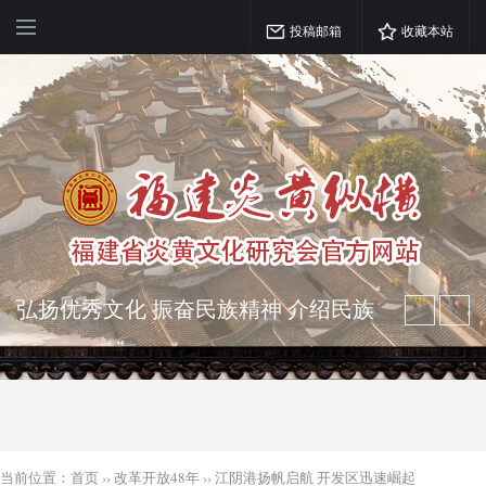
投稿邮箱
收藏本站
弘扬优秀文化 振奋民族精神 介绍民族
瑰宝 宣传中华精英
突出海西特色 报道台港澳侨 坚持古为
今用 力求雅俗共赏
当前位置：
首页
››
改革开放48年
››
江阴港扬帆启航 开发区迅速崛起