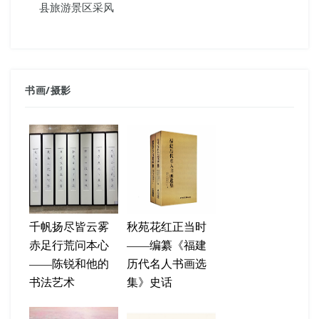
县旅游景区采风
书画
/
摄影
千帆扬尽皆云雾
秋苑花红正当时
赤足行荒问本心
——编纂《福建
——陈锐和他的
历代名人书画选
书法艺术
集》史话