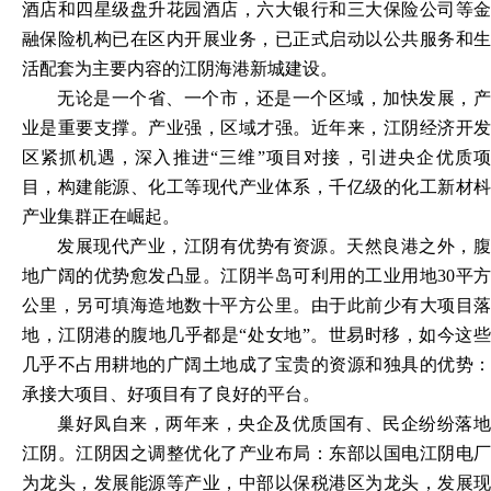
酒店和四星级盘升花园酒店，六大银行和三大保险公司等金
融保险机构已在区内开展业务，已正式启动以公共服务和生
活配套为主要内容的江阴海港新城建设。
无论是一个省、一个市，还是一个区域，加快发展，产
业是重要支撑。产业强，区域才强。近年来，江阴经济开发
区紧抓机遇，深入推进
“三维”项目对接，引进央企优质项
目，构建能源、化工等现代产业体系，千亿级的化工新材枓
产业集群正在崛起。
发展现代产业，江阴有优势有资源。天然良港之外，腹
地广阔的优势愈发凸显。江阴半岛可利用的工业用地
30平
公里，另可填海造地数十平方公里。由于此前少有大项目落
地，江阴港的腹地几乎都是“处女地”。世易时移，如今这些
几乎不占用耕地的广阔土地成了宝贵的资源和独具的优势：
承接大项目、好项目有了良好的平台。
巢好凤自来，两年来，央企及优质国有、民企纷纷落地
江阴。江阴因之调整优化了产业布局：东部以国电江阴电厂
为龙头，发展能源等产业，中部以保税港区为龙头，发展现