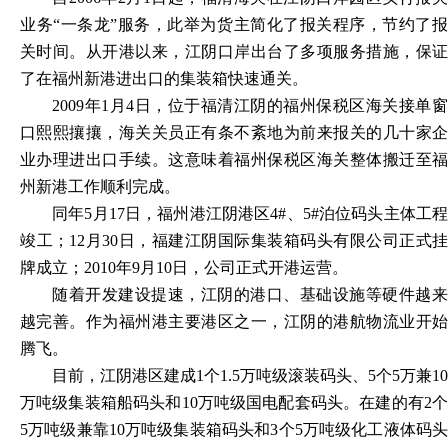
业务“一条龙”服务，此举为货主简化了报关程序，节约了报
关时间。从开港以来，江阴口岸出台了多项服务措施，保证
了在福州新港进出口的集装箱快速通关。
2009年1月4日，位于福清江阴的福州保税区海关接单窗
口熙熙攘攘，海关关员正有条不紊地为前来报关的几十家企
业办理进出口手续。这意味着福州保税区海关整体搬迁至福
州新港工作顺利完成。
同年
5月17日，福州港江阴港区4#、5#泊位码头主体工
竣工；12月30日，福建江阴国际集装箱码头有限公司正式挂
牌成立；2010年9月10日，公司正式开港运营。
随着开发建设提速，江阴的港口、基础设施等硬件越来
越完善。作为福州港主要港区之一，江阴的港航物流业开始
腾飞。
目前，江阴港区建成
1个1.5万吨级滚装码头、5个5万兼10
万吨级集装箱船码头和10万吨级国电配套码头。在建的有2个
5万吨级兼靠10万吨级集装箱码头和3个5万吨级化工液体码头