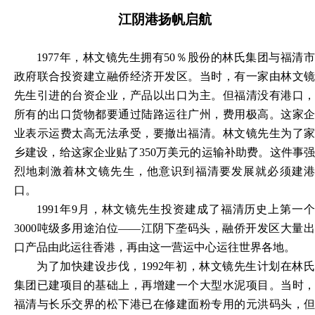
江阴港扬帆启航
1977年，林文镜先生拥有50％股份的林氏集团与福清市
政府联合投资建立融侨经济开发区。当时，有一家由林文镜
先生引进的台资企业，产品以出口为主。但福清没有港口，
所有的出口货物都要通过陆路运往广州，费用极高。这家企
业表示运费太高无法承受，要撤出福清。林文镜先生为了家
乡建设，给这家企业贴了350万美元的运输补助费。这件事强
烈地刺激着林文镜先生，他意识到福清要发展就必须建港
口。
1991年9月，林文镜先生投资建成了福清历史上第一个
3000吨级多用途泊位——江阴下垄码头，融侨开发区大量出
口产品由此运往香港，再由这一营运中心运往世界各地。
为了加快建设步伐，
1992年初，林文镜先生计划在林
集团已建项目的基础上，再增建一个大型水泥项目。当时，
福清与长乐交界的松下港已在修建面粉专用的元洪码头，但