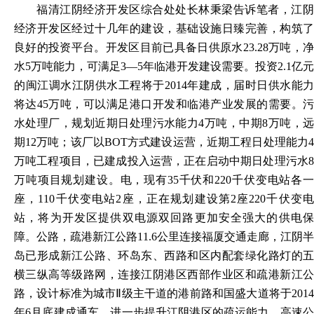
福清江阴经济开发区综合处处长林秉梁告诉笔者，江阴
经济开发区经过十几年的建设，基础设施日臻完善，构筑了
良好的投资平台。开发区目前已具备日供原水
23.28万吨，
水5万吨能力，可满足3—5年临港开发建设需要。投资2.1亿元
的闽江调水江阴供水工程将于2014年建成，届时日供水能力
将达45万吨，可以满足港口开发和临港产业发展的需要。污
水处理厂，规划近期日处理污水能力4万吨，中期8万吨，远
期12万吨；该厂以BOT方式建设运营，近期工程日处理能力4
万吨工程项目，已建成投入运营，正在启动中期日处理污水8
万吨项目规划建设。电，现有35千伏和220千伏变电站各一
座，110千伏变电站2座，正在规划建设第2座220千伏变电
站，将为开发区提供双电源双回路更加安全强大的供电保
障。公路，疏港新江公路11.6公里连接福厦交通走廊，江阴半
岛已形成新江公路、环岛东、西路和区内配套绿化路灯的五
横三纵高等级路网，连接江阴港区西部作业区和疏港新江公
路，设计标准为城市Ⅱ级主干道的港前路和国盛大道将于2014
年6月底建成通车，进一步提升江阴港区的疏运能力。高速公