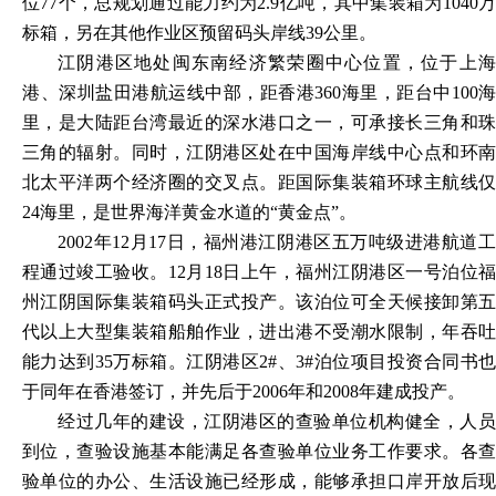
位77个，总规划通过能力约为2.9亿吨，其中集装箱为1040万
标箱，另在其他作业区预留码头岸线39公里。
江阴港区地处闽东南经济繁荣圈中心位置，位于上海
港、深圳盐田港航运线中部，距香港
360海里，距台中100海
里，是大陆距台湾最近的深水港口之一，可承接长三角和珠
三角的辐射。同时，江阴港区处在中国海岸线中心点和环南
北太平洋两个经济圈的交叉点。距国际集装箱环球主航线仅
24海里，是世界海洋黄金水道的“黄金点”。
2002年12月17日，福州港江阴港区五万吨级进港航道工
程通过竣工验收。12月18日上午，福州江阴港区一号泊位福
州江阴国际集装箱码头正式投产。该泊位可全天候接卸第五
代以上大型集装箱船舶作业，进出港不受潮水限制，年吞吐
能力达到35万标箱。江阴港区2#、3#泊位项目投资合同书也
于同年在香港签订，并先后于2006年和2008年建成投产。
经过几年的建设，江阴港区的查验单位机构健全，人员
到位，查验设施基本能满足各查验单位业务工作要求。各查
验单位的办公、生活设施已经形成，能够承担口岸开放后现