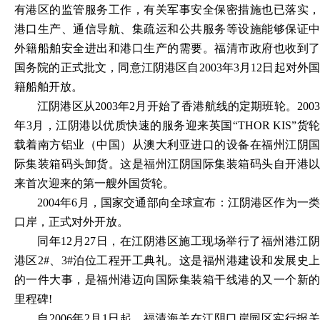
有港区的监管服务工作，有关军事安全保密措施也已落实，
港口生产、通信导航、集疏运和公共服务等设施能够保证中
外籍船舶安全进出和港口生产的需要。福清市政府也收到了
国务院的正式批文，同意江阴港区自
2003年3月12日起对外
籍船舶开放。
江阴港区从
2003年2月开始了香港航线的定期班轮。200
年3月，江阴港以优质快速的服务迎来英国“THOR KIS”货轮
载着南方铝业（中国）从澳大利亚进口的设备在福州江阴国
际集装箱码头卸货。这是福州江阴国际集装箱码头自开港以
来首次迎来的第一艘外国货轮。
2004年6月，国家交通部向全球宣布：江阴港区作为一类
口岸，正式对外开放。
同年
12月27日，在江阴港区施工现场举行了福州港江
港区2#、3#泊位工程开工典礼。这是福州港建设和发展史上
的一件大事，是福州港迈向国际集装箱干线港的又一个新的
里程碑!
自
2006年2月1日起，福清海关在江阴口岸园区实行报