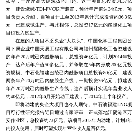
如今，一座座高大建筑拔地而起。这一项目总投资
34.37
元，建设烧碱-TDI-PVC联产装置，预计年产值达34亿元。项
目负责人介绍，自项目开工至2013年累计完成投资约36.3亿
元，已建成试生产。与此相邻，总投资17亿元的耀隆化工项
目也投入试生产。
在建的大项目不乏央企
“大块头”。中国化学工程集团
司下属企业中国天辰工程有限公司与福州耀隆化工合资建设
的年产20万吨己内酰胺项目，总投资46亿元，计划2014年投
产，达产后年产值50多亿元，并争取在5年内形成200亿元投
资规模。中石化福建巴陵己内酰胺项目总投资80亿元，建设
两条年产20万吨己内酰胺生产线，一期投资36亿元，拟建设
年产20万吨己内酰胺生产专线，达产后预计实现年营业收入
约40亿元，2012年6月开始动工建设，于2014年上半年投产。
即将动建的央企大项目也令人期待。中石油福建
LNG
目可行性研究报告近日通过专家评审，正式落地江阴港区万
安作业区，总投资约73亿元。该项目2013年内动建，计划3年
内投入使用，届时可望实现年营业收入超百亿元。