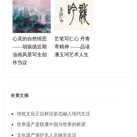
心灵的自然情思
艺笔写仁心 丹青
——胡振德近期
寄精神 ——品读
油画风景写生创
潘玉珂艺术人生
作刍议
炎黄文摘
传统文化正以鲜活姿态融入现代生活
世界遗产是联通中国与世界的桥梁
文化遗产保护见人见物见生活