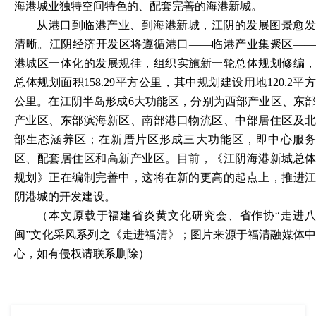
海港城业独特空间特色的、配套完善的海港新城。
从港口到临港产业、到海港新城，江阴的发展图景愈发
清晰。江阴经济开发区将遵循港口
——临港产业集聚区—
港城区一体化的发展规律，组织实施新一轮总体规划修编，
总体规划面积158.29平方公里，其中规划建设用地120.2平方
公里。在江阴半岛形成6大功能区，分别为西部产业区、东部
产业区、东部滨海新区、南部港口物流区、中部居住区及北
部生态涵养区；在新厝片区形成三大功能区，即中心服务
区、配套居住区和高新产业区。目前，《江阴海港新城总体
规划》正在编制完善中，这将在新的更高的起点上，推进江
阴港城的开发建设。
（
本文原载于福
建省炎黄文化研究会、省作协
“走进
闽”文化采风系列之
《走进福清》；图片来源于福清融媒体
心，如有侵权请联系删除
）