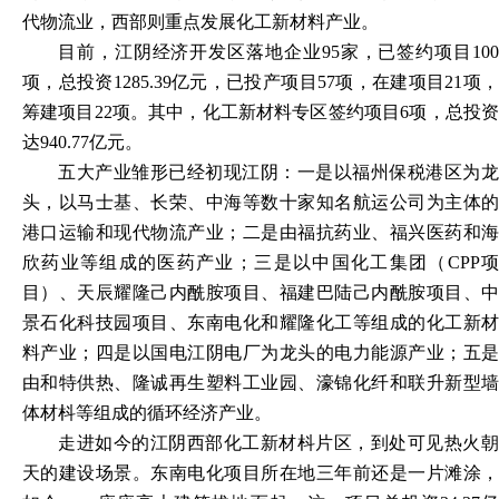
代物流业，西部则重点发展化工新材料产业。
目前，江阴经济开发区落地企业
95家，已签约项目10
项，总投资1285.39亿元，已投产项目57项，在建项目21项，
筹建项目22项。其中，化工新材料专区签约项目6项，总投资
达940.77亿元。
五大产业雏形已经初现江阴：一是以福州保税港区为龙
头，以马士基、长荣、中海等数十家知名航运公司为主体的
港口运输和现代物流产业；二是由福抗药业、福兴医药和海
欣药业等组成的医药产业；三是以中国化工集团（
CPP
目）、天辰耀隆己内酰胺项目、福建巴陆己内酰胺项目、中
景石化科技园项目、东南电化和耀隆化工等组成的化工新材
料产业；四是以国电江阴电厂为龙头的电力能源产业；五是
由和特供热、隆诚再生塑料工业园、濠锦化纤和联升新型墙
体材枓等组成的循环经济产业。
走进如今的江阴西部化工新材枓片区，到处可见热火朝
天的建设场景。东南电化项目所在地三年前还是一片滩涂，