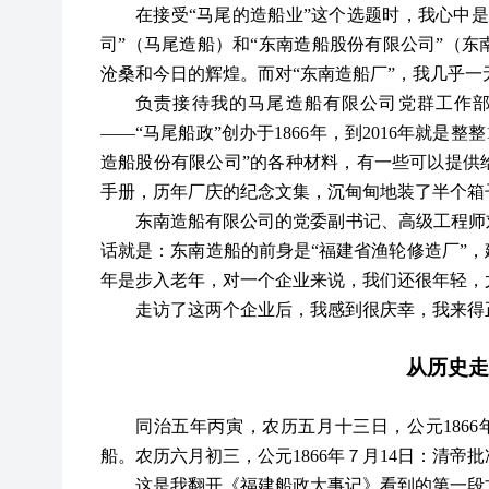
在接受
“马尾的造船业”这个选题时，我心中
司”（马尾造船）和“东南造船股份有限公司”（
沧桑和今日的辉煌。而对“东南造船厂”，我几乎一
负责接待我的马尾造船有限公司党群工作
——“马尾船政”创办于1866年，到2016年就是
造船股份有限公司”的各种材料，有一些可以提供
手册，历年厂庆的纪念文集，沉甸甸地装了半个箱
东南造船有限公司的党委副书记、高级工程师
话就是：东南造船的前身是
“福建省渔轮修造厂”，
年是步入老年，对一个企业来说，我们还很年轻，尤
走访了这两个企业后，我感到很庆幸，我来得
从历史走
同治五年丙寅，农历五月十三日，公元
18
船。农历六月初三，公元1866年７月14日：清帝
这是我翻开《福建船政大事记》看到的第一段