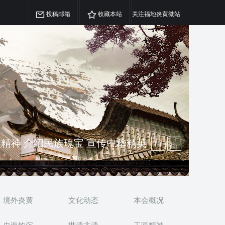
投稿邮箱
收藏本站
关注福地炎黄微站
精神 介绍民族瑰宝 宣传中华精英
澳侨 坚持古为今用 力求雅俗共赏
境外炎黄
文化动态
本会概况