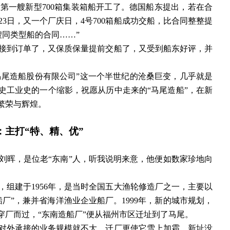
第一艘新型700箱集装箱船开工了。德国船东提出，若在合
23日，又一个厂庆日，4号700箱船成功交船，比合同整整提
艘同类型船的合同……”
接到订单了，又保质保量提前交船了，又受到船东好评，并
建马尾造船股份有限公司”这一个半世纪的沧桑巨变，几乎就是
史工业史的一个缩影，祝愿从历中走来的“马尾造船”，在新
繁荣与辉煌。
：主打
“特、精、优”
刘晖，是位老
“东南”人，听我说明来意，他便如数家珍地向
，组建于
1956年，是当时全国五大渔轮修造厂之一，主要以
船厂”，兼并省海洋渔业企业船厂。1999年，新的城市规划，
穿厂而过，“东南造船厂”便从福州市区迁址到了马尾。
对外承接的业务规模就不大。迁厂更使它雪上加霜。新址没