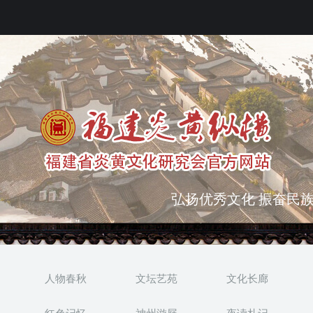
弘扬优秀文化 振奋民族
突出海西特色 报道台港
人物春秋
文坛艺苑
文化长廊