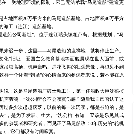
在，受地理环境的限制，它已无法承载“马尾造船”建造更
是占地面积20万平方米的马尾造船基地、占地面积40万平方
米的海工（连江）造船基地。
尾造船公司新址”。位于连江琯头镇粗芦岛。根据规划，“马
果来迟一步，这里
——马尾造船的发祥地，就将停止生产。
文化”旧址，爱国主义教育基地等面貌展现在世人面前，或
这吊塔高扬、机声轰鸣、焊花飞舞的壮观景像，再也见不到
这样一个怀着“朝圣”的心情而来的参观者来说，若不能在原
。
树说：这是马尾造船厂破土动工时，第一任船政大臣沈葆桢
机声轰鸣，
“沈公榕”会不会寂寞伤感？随后我自己否认了这
经历过多少次起起落落，以前的每一次沉寂，都是被迫的，是
去”，是为了发展、壮大。“沈公榕”有知，应该是乐见其成
的参观者和研究者，而见证了马尾船政150年历史的“轮机
热点，它们都没有时间寂寞。