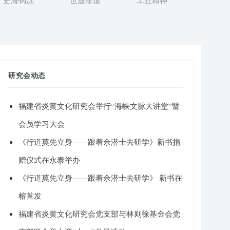
史海钩沉
世遗非遗
工匠精神
研究会动态
福建省炎黄文化研究会举行“海峡文脉大讲堂”暨
会员学习大会
《行道莫先立身——跟着余潜士去研学》新书捐
赠仪式在永泰举办
《行道莫先立身——跟着余潜士去研学》 新书在
榕首发
福建省炎黄文化研究会党支部与林则徐基金会党