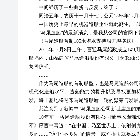
中间经历了一些曲折与反复，终于：
同治五年，农历十一月十七，公元
1866年1
中国历史上最早的机器造船企业就此诞生。
1
“马尾造船”的最新消息，是我从公司的官网下
《马尾造船首制
105米潜水支持船进坞搭载》
2015年12月8日上午，喜迎马尾船政成立1
船坞内，由福建省马尾造船股份有限公司为Tasik公
龙骨仪式。
……
作为马尾造船的首制船型，也是马尾造船公司
现代化造船水平、造船能力的提升以及寻找更加
发。海工基地将迎来马尾造船新一轮的繁荣与发展
我注意到了新闻中
“马尾造船公司新址建造的
10年前，马尾造船股份有限公司董事长董敬
萃》序言中写道：“在中国，乃至世界上，依附创办
多的……”这个“不多见”的情景，或许很快就要成