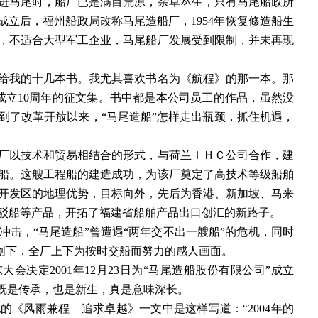
军开进马尾时，船厂已是满目荒凉，杂草丛生，只有马尾船政所
成立后，福州船政局改称马尾造船厂，1954年恢复修造船生
，不适合大型军工企业，马尾船厂发展受到限制，并未再现
给我的十几本书。我尤其喜欢书名为《航程》的那一本。那
司成立10周年的征文集。书中都是本公司员工的作品，虽然没
到了改革开放以来，“马尾造船”怎样走出瓶颈，抓住机遇，
，工厂以技术和贸易相结合的形式，与荷兰ＩＨＣ公司合作，建
泥船。这艘工程船的建造成功，为该厂奠定了高技术等级船舶
济开发区的地理优势，目标向外，先后为香港、新加坡、马来
驳船等产品，开拓了福建省船舶产品出口创汇的新路子。
冲击，
“马尾造船”曾遭遇“两年交不出一艘船”的危机，同时
重创下，全厂上下为按时交船而努力的感人画面。
东大会决定2001年12月23日为“马尾造船股份有限公司”成立
，既是传承，也是新生，真是意味深长。
他的《风雨兼程 追求卓越》一文中是这样写道：“2004年的