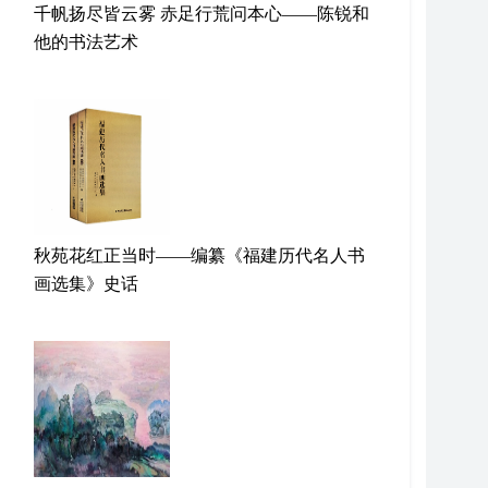
千帆扬尽皆云雾 赤足行荒问本心——陈锐和
他的书法艺术
秋苑花红正当时——编纂《福建历代名人书
画选集》史话