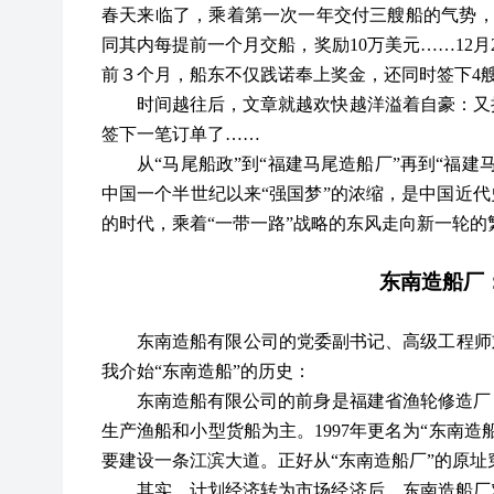
春天来临了，乘着第一次一年交付三艘船的气势，
同其内每提前一个月交船，奖励10万美元……12月
前３个月，船东不仅践诺奉上奖金，还同时签下4
时间越往后，文章就越欢快越洋溢着自豪：又
签下一笔订单了
……
从
“马尾船政”到“福建马尾造船厂”再到“福
中国一个半世纪以来“强国梦”的浓缩，是中国近代
的时代，乘着“一带一路”战略的东风走向新一轮的
东南造船厂
东南造船有限公司的党委副书记、高级工程师
我介始“东南造船”的历史：
东南造船有限公司的前身是福建省渔轮修造厂
生产渔船和小型货船为主。1997年更名为“东南造
要建设一条江滨大道。正好从“东南造船厂”的原址
其实，计划经济转为市场经济后，东南造船厂