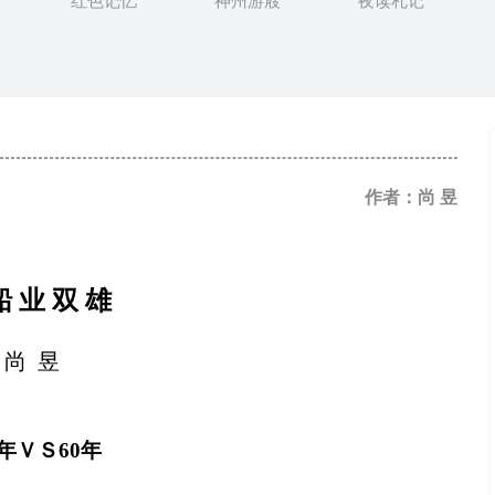
红色记忆
神州游屐
夜读札记
作者：尚 昱
船
业
双
雄
尚
昱
0年ＶＳ60年