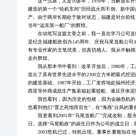
这一沉寂，又是
10多年，1950年，当解放
建造的第一个“轮机车间”历经战火而不倒。新中国
产。由于两岸长期处于敌对状态，福建是对台前线
当年“远东第一船厂”的辉煌。
在动笔写这篇文章之前，我一直在学习公司送
是纪念福建船政创办
145周年、庆祝马尾造船公
有专业作家的文笔优美，但真切感人。我从中触摸
走向辉煌。
我从那本书中看到：改革开放后，
1986年
造出了具有世界先进水平的2300立方米耙吸式挖
的建造基础。1987年开始，工厂发挥地处福州经
西亚等外商成批生产集装箱起重驳船、液压开体泥
我也看到，因为历史的包袱，因为金融危机的
也看到他们“置之死地而后生”，在“海燕”台风的
我更看到
2001年“马尾造船厂”完成改制，股
日。选择“马尾船政”的诞生日作为公司的成立日
2003危机已过，转机出现。董事长董敬知在