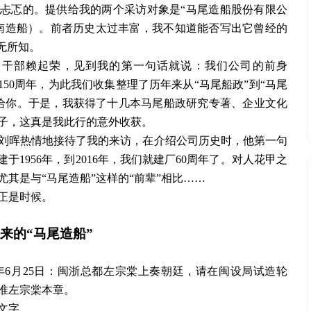
是忐忑的。提供给我的两个采访对象是“马尾造船股份有限公
东南造船）。前者历史太过丰富，我不知道能否写出它曾经的
无所知。
部干部赖起荣，见到我的第一句话就说：我们公司的前身
整整150周年，为此我们收集整理了历年来从“马尾船政”到“马尾
给你。于是，我获得了十几本马尾船政研究专著、企业文化
子，这真是我此行的意外收获。
刘晖热情地接待了我的来访，在介绍公司历史时，他第一句
建于1956年，到2016年，我们就建厂60周年了。对人花甲之
其是与“马尾造船”这样的“前辈”相比……
正是时候。
来的
“马尾造船”
66年6月25日：闽浙总都左宗棠上奏朝廷，请在闽设局试造轮
批准左宗棠本章。
文字。