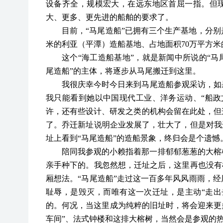
设备齐全，规模宏大，在远东地区首屈一指。但现
大、更多、更先进的船舶的要求了。
目前，
“马尾造船”已拥有三个生产基地，分别
米的利亚（平潭）造船基地、占地面积70万平方
这个
“海工造船基地”，就是新闻中所说的“马
尾造船”的主体，将逐步从马尾搬迁到这里。
我很庆幸今时今日来到马尾造船参观采访，如
我只能看到她以中国现代工业、洋务运动、“船政
许，还有些设计、研发之类的机构会留在此处，但
了。乔迁新址说明企业发展了，壮大了，但是对我
址上看到“马尾造船”的造船景象，终归会是个遗憾
陪同我参观的小赖指着那一排郁郁葱葱的大榕
亲手种下的。我忽然想，迁址之后，这里再也没有
厢想法。“马尾造船”走过这一百多年风风雨雨，
耻辱，是毁灭，而唯有这一次迁址，是主动“走出
的。何况，当这里成为纯粹的旧址时，将会迎来更多
车间”、法式钟楼和这排大榕树，当然会是参观的