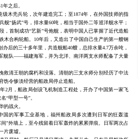
41年之后。
千吨级木壳兵轮，次年建造完工；至1874年，在外国技师的指
兵舰“扬武”号，排水量60吨，相当于国外二等巡洋舰水平；
阶段，首制成功“艺新”号炮舰，表明中国人已掌握了近代造船
产铁木合构轮船。10年后，又造出了中国自己生产的第一艘钢
年创办后的三十多年里，共造舰船40艘，总排水量4.7万余吨，
海军舰队——福建海军，并为北洋、南洋两支水师配备了大量
能挽救清王朝的腐朽和没落。清朝的三支水师分别经历了中法
政府饬令惨淡经营的船政局停止造船。
18年2月，船政局创设飞机制造工程处，开办了中国第一家飞
取名“甲型一号”。
华的战火。
年中国的军事工业基地，福州船政局多次遭到日军的狂轰滥
车间”外墙上，至今残留着日军轰炸的累累弹痕。日军两次占
一片废墟。