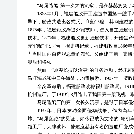
“马尾造船”第一次大的沉寂，是在赫赫扬扬了
1868年1月，福建船政开工建造中国第一艘
导下，船政共造出各式兵、商船15艘。其间建成的
1875年，福建船政辞退外籍技师，进入自主造船
技术。1877年，福建船政更新造船技术，开始生
壳军舰“平远”号。据史料记载，福建船政自1866
占当时国内自造舰总量的70%。又组建了第一支
舰船和将领。
然而，
“师夷长技以治夷”的洋务运动，终未
马江海战和中日午海战，均遭惨败。1907年，清
辛亥革命后，福建船政改称福州船政局。
19
机制造厂。于1919年8月造出了我国第一架飞机，
马尾造船厂的第二次长久沉寂，是毁于日军侵
1937年，日本发动全面侵华战争。作为当
炸。“马尾船政”的见证，如今已成为文物的“轮机
领工厂，大肆破坏，使这座赫赫有名的造船厂变成