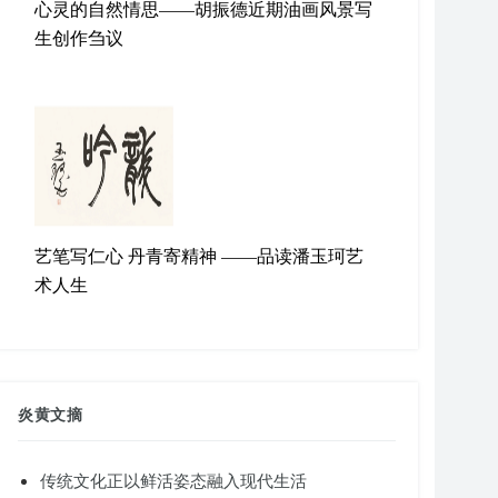
心灵的自然情思——胡振德近期油画风景写
生创作刍议
艺笔写仁心 丹青寄精神 ——品读潘玉珂艺
术人生
炎黄文摘
传统文化正以鲜活姿态融入现代生活