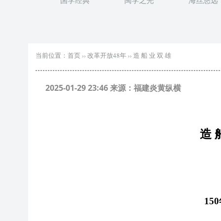
国学经典
闽学之光
海丝悠远
当前位置：
首页
››
改革开放48年
››
造 船 业 双 雄
2025-01-29 23:46 来源：福建炎黄纵横
造
15