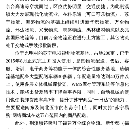
京台高速等穿境而过，区位优势明显，交通便捷，为此荆溪
镇大力发展现代化物流业。在科乐通（可口可乐物流）、苏
宁物流、海盛物流的基础上继续引进新华都物流、万全物
流、环达物流、兴安物流、志盛物流、禹林建材物流以及兆
富国际物流等，目前万全物流正在进行土方施工，其它物流
处于交地或手续报批阶段。
位于光明村的苏宁电器福州物流基地，占地
200亩，已
2015年8月正式完工并投入使用，是集物流配送、售后、客
服、培训、电子商务等功能于一体的综合性服务基地。该物
流基地配备大型配送车辆30多辆，年配送量将达到40万件以
上，使用多层立体机械库货架、WMS库存管理系统等信息化
技术，能将出货差错率下降至零界限，同时，自动机械的使
用也使装卸货效率高3倍，提升了苏宁商品“一日达”的能力，
主要配送闽东及闽北五市的各苏宁门店，同时支持“苏宁易
购”网络商城在这五市范围内的商品配送。
此外，荆溪镇还吸引了福建万全综合物流、新华都（福