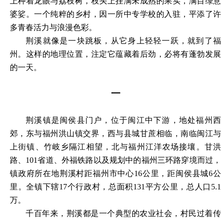
上种着龙眼与荔枝树，枝头上挂满未成熟的果实，满目绿意
婆娑。一个纯粹的乡村，因一所中专学校的入驻，平添了许
多青春活力与浪漫色彩。
荆溪就像是一块跳板，从它身上轻轻一跃，就到了福
州。这样的地理位置，注定它蕴藏着后劲，必将有蓬勃发展
的一天。
一
荆溪镇是闽侯县门户，位于闽江中下游，地处福州西
郊，东与福州洪山镇交界，西与县城甘蔗相临，南临闽江与
上街镇、竹岐乡隔江相望，北与福州江洋农场接壤。甘洪
路、
101省道、外福铁路以及规划中的福州三环路穿境而过
镇政府所在地荆溪村距福州市中心16公里，距闽侯县城6公
里。全镇下辖17个行政村，总面积131平方公里，总人口5.1
万。
千百年来，荆溪都是一个典型的农业社会，村民过着传