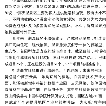
小城镇建设指挥部的小张，带领我们来到光明村的凤翔
首邑温泉度假村，看到温泉露天园区的汤池已建设完成。小
陈说，
“露天温泉区主要为客人提供泡浴和游玩。设有大小
一、不同功效的52个温泉泡池供顾客浸泡，共划分为六大闽
式特色泡池区及10多套闽式汤屋别墅区。不久，所有温泉泡
池将全面对外开放。
几年来，荆溪镇的小城镇建设，产城联动发展，打造集
滨江高尚住宅、现代物流、温泉旅游度假于一体的低碳型、
生态型、花园型宜居宜业的城市综合体。截至目前，荆溪镇
共策划生成建设项目
128项，累计完成投资125.75亿元。已
成项目25个，正在建设的项目51个，52个项目前期准备中。
打造商贸旺镇推进产城融合。可以想象，未来的荆溪，
势必是个商贾云集、乐购宜居的福地。在高新技术产业方
面，荆溪镇新增中科福州数据产业园、云天网络、软件园动
漫游戏产业基地二期、佳新电子等。其中中科福州数据产业
园由闽侯县与中国科学院计算所合力打造，园区占地
210亩
建成后可全速提升地区产业的转型升级，为实现“数字闽