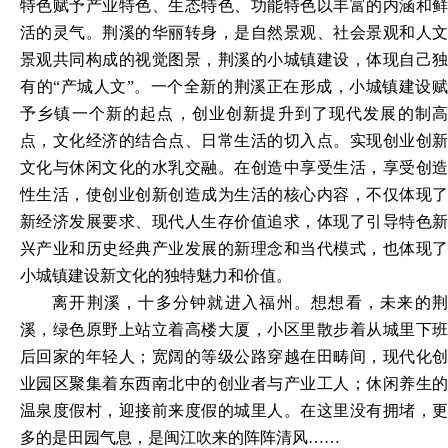
特色赋予产业特色、生态特色、功能特色以丰富的内涵和鲜
活的灵气。荆溪的华丽转身，是自然景观、社会景观和人文
景观共同构成的视觉图景，荆溪的小城镇建设，体现自己独
有的
“产城人文”。一个全新的荆溪正在形成，小城镇建设
予乡镇一个新的起点，创业创新提升到了现代发展的制高
点，文化经济的结合点、日常生活的切入点。实现创业创新
文化与休闲文化的水乳交融。在创造中享受生活，享受创造
性生活，使创业创新创造成为生活的核心内容，不仅体现了
新经济发展要求、现代人生存价值追求，体现了引导特色新
兴产业和历史经典产业发展的新理念和当代模式，也体现了
小城镇建设新文化的独特魅力和价值。
离开荆溪，十多分钟就进入福州。想想看，未来的荆
溪，绿色原野上站立着高楼大厦，小区里散步着从城里下班
后回家的年轻人；宽阔的等级公路穿越在田畴间，现代化创
业园区聚集着东西南北中的创业者与产业工人；休闲养生的
温泉度假村，迎接前来度假的城里人。在这里没有拥堵，更
多的是田园气息，是闽江吹来的阵阵清风
……