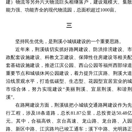
建）物流等另外六大物流巨头相继落户，建设规模大、集散
能力强、功能齐全的现代物流园，总面积超过
1000亩。
三
坚持民生优先，是荆溪小城镇建设的一个重要思路。
近年来，荆溪镇切实抓好路网建设、防洪排涝建设、市
政配套设施建设、科教文卫建设、保障性住房建设等相关配
套基础设施建设，推进江滨公园、西山公园等福州西部绿道
重要节点和城镇休闲公园建设，着力提升江滨路、荆溪大道
沿线景观水平，打造低碳型、生态型、花园型宜居宜业的城
市综合体，努力实现建设
“美丽荆溪、宜居荆溪、和谐
溪”。
在路网建设方面，荆溪镇把小城镇交通路网建设作为先
行工程，涉及
18条道路，总长81.87公里，总投资达50.48
元。其中，合福高铁、京台高速、龙山路、龙台路、入园
路、新区中路、江滨路均已竣工通车；溪下中路、光明路正