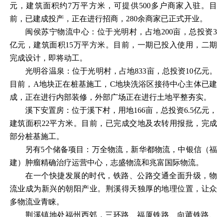
元，建筑面积约7万平方米，可提供500多户商家入驻。目
前，已建成投产，正在进行招商，280余商家已正式开业。
闽侯苏宁物流中心：位于光明村，占地
200亩，总投资
亿元，建筑面积15万平方米。目前，一期已投入使用，二期
完成设计，即将动工。
光明谷温泉：位于光明村，占地
833亩，总投资10亿元
目前，A地块正在桩基施工，C地块洗浴区接待中心主体已建
成，正在进行内部装修，外部广场正在进行土地平整夯实。
溪下安置房：位于溪下村，用地
166亩，总投资6.5亿元，
建筑面积22平方米。目前，已完成交地及农转用报批，完成
部分桩基施工。
另有
5个储备项目：万全物流，新华都物流，中银信（
建）肿瘤精确治疗运营中心，志盛物流和兆富国际物流。
在一个快捷发展的时代，铁路、公路交通全面升级，物
流业成为新兴的朝阳产业。荆溪得天独厚的地理位置，让众
多物流业青睐。
荆溪镇地处福州西郊，三环路、福厦铁路、向莆铁路、