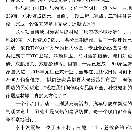
已建成；一期已基本完成交地，正在进行桩基施工。
科乐能（可口可乐物流）：位于光明村、溪下村，占地
239亩，总投资12亿元。目前，一期工程已完成，二期主体建
设已完成，设备安装基本完成，近期试运行。
龙头项目海峡国际家居建材城（原海盛环球物流），占
地
249亩，总投资10.7亿元，共分三期建设。目前一期建设
完成，依托其80万平方米的超大体量、专业化的运营管理，
共汇聚了TOTO卫浴、科勒厨卫、马可波罗磁砖、诺贝尔瓷
砖、东鹏洁具、东鹏瓷砖等。目前，一期已建成，300家品牌
家居入驻。2016年元旦正式开业，当即在元旦假日期间创下
2000万销售佳绩。“以前选家具都要大老远跑到市区”，闽侯
周边的民众说道，“现在我们闽侯就有品牌齐全、种类繁多的
家居建材城，真的太方便了!”
一个个项目启动，让荆溪充满活力。汽车行驶在新建的
荆溪大道上，到处都是火热的建设场面。每一个项目都在有
条不紊地进行。
永丰汽配城：位于永丰村，占地
114亩，总投资约5