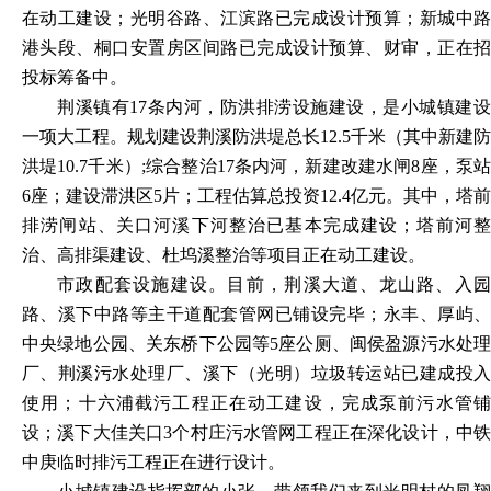
在动工建设；光明谷路、江滨路已完成设计预算；新城中路
港头段、桐口安置房区间路已完成设计预算、财审，正在招
投标筹备中。
荆溪镇有
17条内河，防洪排涝设施建设，是小城镇建
一项大工程。规划建设荆溪防洪堤总长12.5千米（其中新建防
洪堤10.7千米）;综合整治17条内河，新建改建水闸8座，泵站
6座；建设滞洪区5片；工程估算总投资12.4亿元。其中，塔前
排涝闸站、关口河溪下河整治已基本完成建设；塔前河整
治、高排渠建设、杜坞溪整治等项目正在动工建设。
市政配套设施建设。目前，荆溪大道、龙山路、入园
路、溪下中路等主干道配套管网已铺设完毕；永丰、厚屿、
中央绿地公园、关东桥下公园等
5座公厕、闽侯盈源污水处
厂、荆溪污水处理厂、溪下（光明）垃圾转运站已建成投入
使用；十六浦截污工程正在动工建设，完成泵前污水管铺
设；溪下大佳关口3个村庄污水管网工程正在深化设计，中铁
中庚临时排污工程正在进行设计。