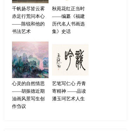
千帆扬尽皆云雾
秋苑花红正当时
赤足行荒问本心
——编纂《福建
——陈锐和他的
历代名人书画选
书法艺术
集》史话
心灵的自然情思
艺笔写仁心 丹青
——胡振德近期
寄精神 ——品读
油画风景写生创
潘玉珂艺术人生
作刍议