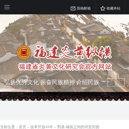
投稿邮箱
收藏本站
弘扬优秀文化 振奋民族精神 介绍民族
瑰宝 宣传中华精英
突出海西特色 报道台港澳侨 坚持古为
今用 力求雅俗共赏
当前位置：
首页
››
改革开放48年
››
荆溪:城镇之间的诗意田园