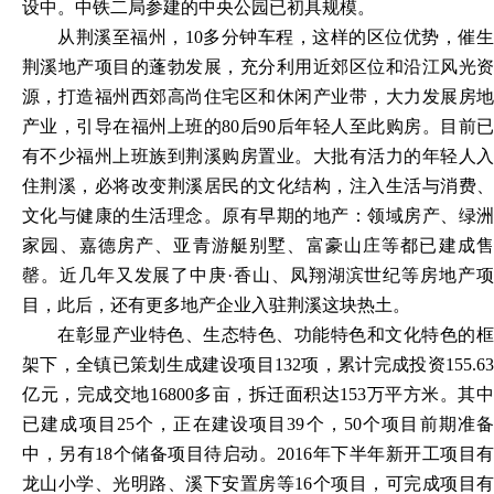
设中。中铁二局参建的中央公园已初具规模。
从荆溪至福州，
10多分钟车程，这样的区位优势，催
荆溪地产项目的蓬勃发展，充分利用近郊区位和沿江风光资
源，打造福州西郊高尚住宅区和休闲产业带，大力发展房地
产业，引导在福州上班的80后90后年轻人至此购房。目前已
有不少福州上班族到荆溪购房置业。大批有活力的年轻人入
住荆溪，必将改变荆溪居民的文化结构，注入生活与消费、
文化与健康的生活理念。原有早期的地产：领域房产、绿洲
家园、嘉德房产、亚青游艇别墅、富豪山庄等都已建成售
罄。近几年又发展了中庚·香山、凤翔湖滨世纪等房地产项
目，此后，还有更多地产企业入驻荆溪这块热土。
在彰显产业特色、生态特色、功能特色和文化特色的框
架下，全镇已策划生成建设项目
132项，累计完成投资155.6
亿元，完成交地16800多亩，拆迁面积达153万平方米。其中
已建成项目25个，正在建设项目39个，50个项目前期准备
中，另有18个储备项目待启动。2016年下半年新开工项目有
龙山小学、光明路、溪下安置房等16个项目，可完成项目有