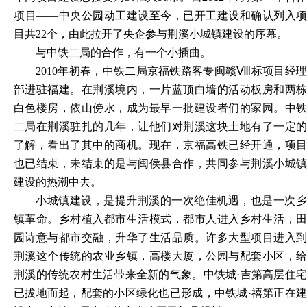
项目——中央公园动工建设至今，已开工建设和确认列入项
目共22个，由此拉开了央企参与荆溪小城镇建设的序幕。
与中铁二局的合作，有一个小插曲。
2010年初春，中铁二局京福铁路客专闽赣Ⅷ标项目经理
部进驻福建。在荆溪境内，一片蓝顶白墙的活动板房和两栋
白色楼房，依山傍水，成为最早一批建设者们的家园。中铁
二局在荆溪驻扎的几年，让他们对荆溪这块土地有了一定的
了解，看出了其中的商机。现在，京福高铁已经开通，项目
也已结束，未结束的是与闽侯县合作，共同参与荆溪小城镇
建设的热潮中去。
小城镇建设，是提升荆溪的一次绝佳机遇，也是一次乡
镇革命。乡村植入都市生活模式，都市人进入乡村生活，田
园诗意与都市交融，升华了生活品质。许多大型项目进入到
荆溪这个传统的农业乡镇，高楼大厦，公园与配套小区，给
荆溪的传统农村生活带来全新的气象。中铁城
·吉第高层住
已拔地而起，配套的小区绿化也已形成，中铁城·禧第正在建