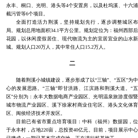
永丰、桐口、光明、港头等4个安置房，以及杜坞溪、十六浦
截污管等6个项目。
全面打造活力荆溪，坚持规划先行，逐步调整城区布
局。规划总用地面积
34.1平方公里。规划定位为：福州西部后
花园，以休闲度假居住、现代物流为主的宜居宜业的山水新
城。规划人口20万人，其中常住人口15.2万人。
二
随着荆溪小城镇建设，逐步形成了以
“三轴”、“五区”为中
心的发展思路。“三轴”即甘洪路、江滨路和荆溪大道。“五
区”分别为：永丰大数据电商产业园区、光明温泉旅游度假暨
城市物流产业园区、溪下徐家村商业住宅区、港头文化体育
区、闽侯经济技术开发区。
目前已有省市重点培育项目：中科（福州）数据园，位
于永丰村，占地
220亩，总投资40亿元。目前，项目展示中