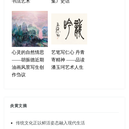
书法艺术
集》史话
心灵的自然情思
艺笔写仁心 丹青
——胡振德近期
寄精神 ——品读
油画风景写生创
潘玉珂艺术人生
作刍议
炎黄文摘
传统文化正以鲜活姿态融入现代生活