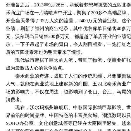
分准备之后，
2013年9月26日，承载着梦想与挑战的五四北
禾商业广场在一片啧啧声中开业，聚集了200多个高端品牌，
开业当天录得了35万人次的流量，2400万元的营业额。这个
业绩，刷新了福州的商业纪录，其中优衣库单日销售40多万
元，沃尔玛当日销售200多万元，都超越了单店开业的业绩纪
录，一下子吊起了市场的胃口，令人刮目相看，一炮打红之
后的五四北泰禾也为明天带来了憧憬。
现代城市聚居了巨大的人流，带旺了物流，使商业扩张
成为最激荡人心的竞争热点。
泰禾商业的奇迹，战胜了人们的传统思维，只要能聚拢
人气，就能在商业荒地上建起新的商圈。五四北泰禾商业广
场的影响力，不仅在周边，也影响到了仓山、台江、马尾的
消费者。
现在，沃尔玛福州旗舰店、中影国际影城巨幕影院、世
界前沿的时尚品牌、中国特色的丰富美食城、潮流数码以及
SOHO办公室、文化创意城等等已经在大商圈里聚集，越来