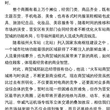
时。
整个商圈有着上万个摊位，经营门类、商品齐全，既有
主题百货、手机电器、美食，也有各式时尚服装鞋帽箱包皮
具、旅游纪念品、化妆品、美容服务等，随着时间的推移和
市场的演变，晋安区有关部门会同经营者不断优化火车站商
贸城的功能布局，引导福州最旺的人流成为商流钱流。
随着福州火车站（北站）列入国家东南枢纽建设之中，
一个城市吐纳功能最强的区域获得了不断注入的新鲜血液，
人流量持续攀升，也为商贸城的拓展带来了新的商机，如何
稳住顾客，体现着经营者的商业智慧。
对此，商贸城郑副总经理很有信心，他说：
“火车站商
城将与时俱进，不断更新商业模式。现在商贸城的经营虽然
比过去有所弱化，不仅要面对电商的竞争，还要面对众多商
业综合体的竞争，暂时出现一些困难在所难免，但作为晋安
区最早的大商圈，还有即将开通的地铁与高铁、动车、长途
汽运、华威汽运机场专线等立体交通的叠加效应，相信我们
的市场辐射能力不仅会得到恢复，而且还将稳步提升。同