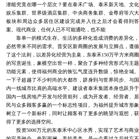
潜能究竟在哪一个层次？要在泰禾广场、泰禾新天地、文化
娱乐集群、世界级酒店集群、中央商务集群、金尊府等六大
板块和周边众多居住区建设完成并入住之后才会看得到答
案。现代商业，任何人已不可能通吃，也不能
靠单一的模式生存。生活的多样化造成消费的差异化，
必然带来不同的需求。晋安区新商圈的发展与立脚点，遵循
了这个法则，以差异化经营为圭臬，东泰禾
150万平方米商
的写意诞生，象横空出世一样，聚合了多种经营形式与主题
功能元素，使得福州商业的恢弘气度连升数级，惊艳全城。
一下子超越了不少时尚的大都市，跻身到与世界同步、与国
内一线城市比肩的高端水平。建设者泰禾集团本身也跃升于
国内一线房地产开发与经营前列，成为开发者、经营者、居
民与众多顾客多赢的一个标志性项目。为福州提升城市形象
树立了一个新标杆，同时让顾客有了更多的眺望与遐想，获
得了更多的选择空间。
投资
5000万元的东泰禾中心区水秀，实现了艺术与商
的完美融合，色彩斑斓，美轮美奂，是一个看过之后就忘不