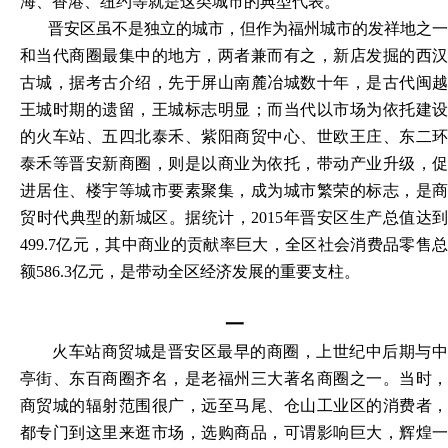
海、香港、纽约等就是这类城市的典型代表。
晋安区虽不是独立的城市，但作为福州城市的发祥地之一
和当代商圈最集中的地方，两者兼而有之，新店发掘的西汉
古城，据考古介绍，先于屏山南麓冶城数十年，是古代闽越
王城时期的遗留，王城标志明显；而当代以市场为依托建设
的火车站、五四北泰禾、紫阳商贸中心、世欧王庄、东二环
泰禾等晋安新商圈，则是以商业为依托，带动产业升级，促
进居住、楼宇等城市要素聚集，成为城市繁荣的标志，是商
贸时代典型的新城区。据统计，
2015年晋安区生产总值达到
499.7亿元，其中商业的贡献率巨大，全区社会消费品零售总
额586.3亿元，是带动全区经济发展的重要支柱。
一
火车站商贸城是晋安区最早的商圈，上世纪中后期与中
亭街、东百商圈齐名，是老福州三大著名商圈之一。当时，
商贸城的辐射范围很广，远至马尾、仓山工业区的消费者，
都专门到这里来逛市场，选购商品，可谓影响巨大，辉煌一