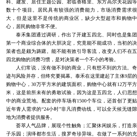
科、建发、居住主题公园、君临香格里、东方高尔夫花园等
数十个项目。居民具有较强的消费能力，市场消费需求很
大，但是这里不是传统的商业区，缺少大型超市和购物中
心，居民购物非常不便。
泰禾集团通过调研，作出了开建五四北、同时也是集团
第一个商业综合体的大胆决定，究竟能不能成功，当初的决
策者也是颇为踌躇。能不能有效引导客流，改变人们不在五
四北购物的消费习惯，是对决策者一个不小的考验。
人们常说，没有做不到的商业，只有想不到的方法。奇
迹与风险并存，但终究要揭幕。泰禾在这里建起了主体
9层
购物中心，30万平方米的建筑面积，购物中心就有12万平方
米，这是前所未有的勇敢试验，因为这是五四北，人们思想
中的商业荒地。配套的停车场有1500个车位，还首创了更贴
近年青人需求的“24小时”非凡消费动线，可以全天候无缝隙
地为消费者提供服务。
荟萃人气品牌，展现个性触角；汇聚休闲娱乐，打造亲
子乐园；演绎都市生活，搜罗奇珍异味。在做了一系列的充