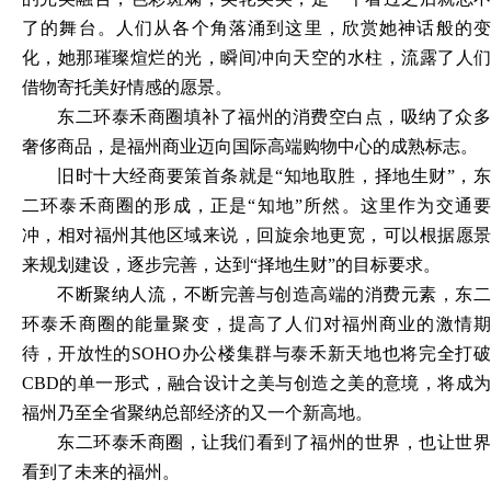
了的舞台。人们从各个角落涌到这里，欣赏她神话般的变
化，她那璀璨煊烂的光，瞬间冲向天空的水柱，流露了人们
借物寄托美好情感的愿景。
东二环泰禾商圈填补了福州的消费空白点，吸纳了众多
奢侈商品，是福州商业迈向国际高端购物中心的成熟标志。
旧时十大经商要策首条就是
“知地取胜，择地生财”，东
二环泰禾商圈的形成，正是“知地”所然。这里作为交通要
冲，相对福州其他区域来说，回旋余地更宽，可以根据愿景
来规划建设，逐步完善，达到“择地生财”的目标要求。
不断聚纳人流，不断完善与创造高端的消费元素，东二
环泰禾商圈的能量聚变，提高了人们对福州商业的激情期
待，开放性的
SOHO办公楼集群与泰禾新天地也将完全打
CBD的单一形式，融合设计之美与创造之美的意境，将成为
福州乃至全省聚纳总部经济的又一个新高地。
东二环泰禾商圈，让我们看到了福州的世界，也让世界
看到了未来的福州。