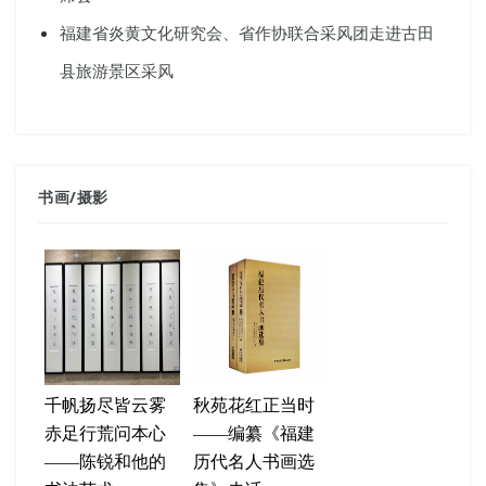
福建省炎黄文化研究会、省作协联合采风团走进古田
县旅游景区采风
书画
/
摄影
千帆扬尽皆云雾
秋苑花红正当时
赤足行荒问本心
——编纂《福建
——陈锐和他的
历代名人书画选