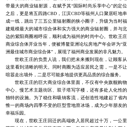
带最大的商业辐射源，在赋予其“国际时尚乐享中心”的定位
之后，更是将五四路CBD，江滨CBD等福州人口聚居旺地串
成一线，跳出了三五公里辐射圈的狭小圈子，升级为当时福
建规模最大的城市综合体和实力强大的商业辐射圈，并与北
边的紫阳商圈相呼应，顺利成为福州的时尚中心。世欧王庄
商业综合体开业当年，便被博鳌亚洲论坛房地产年会评为“亚
洲最佳城市商业综合体”，展现了福州商业发展的非凡魅力。
世欧王庄的负责人说，我们把未来搬到现在，让顾客从
这里看到清晰的明天。同时商圈为适应居民之需，一是不让
喧嚣走出墙外，二是尽可能多地提供更高品质的综合服务。
世欧王庄的巨大商业综合体里面，不仅有中央旗舰购物
中心、慢艺术主题街区、双子塔写字楼，还有多处人化性的
独特的设施。为了稳住和吸纳客流，还创造性地建起了省内
惟一的商场内四季不变的巨型雪地滑冰场，成为少年朋友的
幸福乐园。
现在，世欧王庄回迁的高端收入居民超过十万，一公里