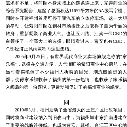
需求和不足，将商圈本身未接上的链条连上来，完善商业的
综合系统配套，建起了总面积达
11657平方米的5A级写字楼，
同时在开建福州首座可停千辆汽车的立体停车场。这一大胆
的举动，让紫阳商圈在钢材市场搬迁之后获得了最为华丽的
转身，重新凝聚了商业人气。也让五四路、江滨一带CBD的
白领多了一个高大上的选择，眼睛看过来，晋安也有CBD，
总部经济正风雨兼程向这里集结。
2005年9月25日，有世界现代商业大卖场旗舰之称的“家
乐福”，选择在交通方便，人气渐旺的紫阳商业中心启航，在
当时着实艳煞了不少福州人祈盼的目光。潮流般涌进的人
群，使得家乐福收获了福州的第一份热情，也收获了家乐福
入闽后的第一份喜悦，更带动和促进了的福州商业的蜕变。
四
2010年3月，福州启动了全省最大的王庄片区旧改项目，
同时将商业建设纳入到旧改当中，为福州城市东扩南进建立
了重要的战略连接线。也成为晋安、鼓楼、台江三区中心地