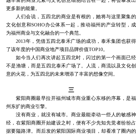
越丰富的商业元素与文化创意细胞结合在一起，将会暴发出
更多新的能量。
人们会说，五四北的商业是有根的，她将与这里聚集的
文化创意和
SOHO办公体系一起，推动福州的产业转型，
为福州商业与文化融合的一个典范。
2013年，凭借五四北泰禾广场的成功，泰禾集团也获得
了该年度的中国商业地产项目品牌价值TOP10。
如今当人们再次讲起五四北时，闪过的第一个画面已经
不是渔塘，而是五四北泰禾广场了。人流，商流以及文化创
意的火花，为五四北的未来增添了丰富的想像空间。
三
紫阳商圈最早拉开福州城市商业重心东移的序幕，是福
州东扩的商业引擎
。
没有商业，就没有城市。商业最能牵动一些人的敏感神
经，在紫阳商圈开始建设之时，便有不少先知先觉者纷纷占
据要隘路津。而后发的紫阳国际商业项目，却看准了圈内的