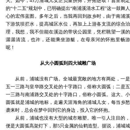
天。如今，
43万浦城儿女正负重拼搏，开拓进取！县里制
的“十二五”规划中，已明确提出“南浦溪清水工程”这一鼓舞人
心的宏伟蓝图。多年之后，当我再回到故乡时，由于南浦溪
下游筑坝拦水，提高城区水位，再加上上游各支流的综合治
理，我想，我不但能在溪边的带状公园里，凭栏眺望一溪的
潺潺清流，也许，还能乘坐游艇，在母亲河的怀抱里畅游
呢！
从大小圆弧到四大城雕广场
从前，浦城没有广场。全城最宽敞的地方有两处，一是
五一三路与皇华路交叉处的十字路口，俗称大圆弧；二是五
一三路与南浦路交叉处的十字路口，俗称小圆弧。这大、小
圆弧就是浦城的地标，走遍天涯海角的浦城儿女，每当乡愁
袭来时，总会在梦中回到它的身边，投入它的怀抱。
从前，浦城也没有大型的城市雕塑。唯一引人注目的，
便是大圆弧高架灯下，那
5只金属的仙鹤造型。据说，浦城