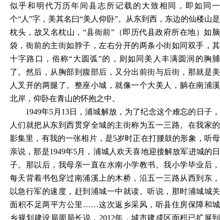
似乎和明代万历年间县志所记载的大致相同，即如同一
个
“人”字，美其名曰“美人仰卧”。从东到西，东边的仙楼山是
枕头，故又名枕山，“县衙前”（即历代县政府所在地）如脑
袋，衙前的主街如脖子，左右分开的两条小街如同双手，其
十字路口，俗称“大圆弧”的，则如同美人丰满圆润的胸脯
了。然后，从胸部到腹部后，又分出前街与后街，那就是美
人叉开的两腿了。整座小城，就像一个大美人，躺在南浦溪
北岸，仰卧在青山的怀抱之中。
1949年5月13日，浦城解放，为了纪念这个难忘的日子，
人们就把从东到西贯穿全城的主街称为五一三路。在我家的
影集里，有我的一张相片，是5岁时正在打腰鼓的形象，听母
亲说，那是1949年5月，浦城人欢天喜地迎接解放军进城的日
子。那以后，我母亲一直在水南小学教书。我小学毕业后，
每天背着书包穿过南浦溪上的木桥，沿五一三路从西到东，
以急行军的速度，赶到浦城一中就读。听说，那时浦城城关
面积不足两平方公里……这次返乡采风，听县住房保障和城
乡规划建设局周局长说，2012年，城市建成区面积已扩展到