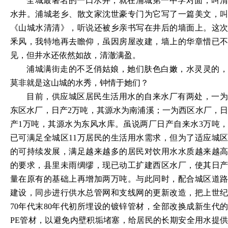
全城最著名的一口水井，就在浦城第一中学对面，叫清
水井。浦城老乡、散文家沈世豪专门为它写了一篇美文，叫
《山城水清清》，听说还被乡亲书写在井后的墙面上。这次
釆风，我特地再去瞻仰，虽因房屋改建，墙上的华章惜已不
见，但井水还依然如故，清澈满盈。
浦城满街走的不乏俏姑娘，她们肤色白嫩，水灵灵的，
莫非就是这山城的水秀，钟情于她们？
目前，供应城区居民生活用水的自来水厂有两处，一为
东区水厂，日产
2万吨，其源水为南浦溪；一为西区水厂，
产1万吨，其源水为东风水库。虽说两厂日产自来水3万吨，
已可满足全城区11万居民的生活用水需求，但为了适应城区
的可持续发展，满足越来越多的居民对饮用水水质越来越高
的要求，县里未雨绸缪，现已动工扩建西区水厂，使其日产
量在原有的基础上再增加两万吨。与此同时，配合城区道路
建设，同步进行供水总管网和支线网的更新改造，把上世纪
70年代末80年代初所埋设的镀锌管材，全部改换成新生代的
PE管材，以避免内壁积垢堵塞，给居民的长期安全用水提供