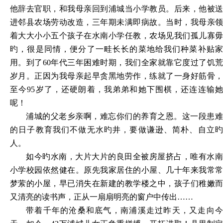
他辞去官职，和我母亲回到浦城当小学教员。后来，他被送
进邻县农场劳动改造，三年期未满即病故。当时，我母亲领
着大大小小五个孩子在水南小学任教，农场见我们孤儿寡毋
旳，很是同情，便分了一畦长长的菜地给我们种菜补贴家
用。到了60年代三年困难时期，我们全家就靠它度过了饥荒
岁月。正因为我母亲起早贪黑地劳作，练就了一身好筋骨，
至今95岁了，还硬朗着，我弟弟和她下围棋，还连连输她
呢！
浦城的父老乡亲啊，难忘你们的养育之恩。这一段患难
的日子教育我们不做无水旳井，要做谦逊、简朴、自立旳
人。
如今旳水南，大片大片的良田全被房屋挤占，唯有水南
小学校园依然健在。原先我家居住的小屋、几十年来我常常
梦萦的小屋，早已消失在新建的教学楼之中，孩子们稚嫩而
又清亮的读书声，正从一扇扇明亮的窗户中传出
……
带着千年的沧桑和底气，南浦溪走过昨天，又走向今