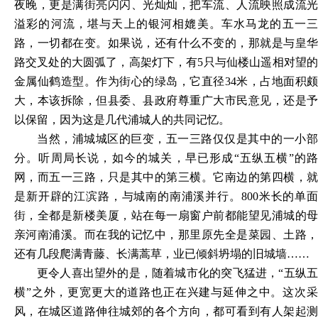
夜晚，更是满街亮闪闪、光灿灿，把车流、人流映照成流光
溢彩的河流，堪与天上的银河相媲美。车水马龙的五一三
路，一切都在变。如果说，还有什么不变的，那就是与皇华
路交叉处的大圆弧了，高架灯下，有5只与仙楼山遥相对望的
金属仙鹤造型。作为街心的绿岛，它直径34米，占地面积颇
大，本该拆除，但县委、县政府尊重广大市民意见，还是予
以保留，因为这是几代浦城人的共同记忆。
当然，浦城城区的巨变，五一三路仅仅是其中的一小部
分。听周局长说，如今的城关，早已形成
“五纵五横”的
网，而五一三路，只是其中的第三横。它南边的第四横，就
是新开辟的江滨路，与城南的南浦溪并行。800米长的单面
街，全都是新楼美厦，站在每一扇窗户前都能望见浦城的母
亲河南浦溪。而在我的记忆中，那里原先全是菜园、土路，
还有几段爬满青藤、长满蒿草，业已倾斜坍塌的旧城墙……
更令人喜出望外的是，随着城市化的突飞猛进，
“五纵五
横”之外，更宽更大的道路也正在兴建与延伸之中。这次采
风，在城区道路伸往城郊的各个方向，都可看到有人架起测