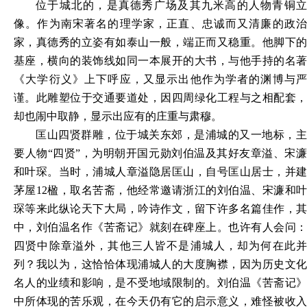
位于城北的，是真德秀广场及其九米高的人物青铜立
像。作为南宋著名的理学家，正直、忠诚而又清廉的政治
家，真德秀的立姿有如泰山一般，端正而又稳重。他脚下的
基座，横向的装饰线如同一本展开的大书，与他手持的名著
《大学衍义》上下呼应，又显示出他作为学者的渊博与严
谨。此雕塑位于交通要道处，因四周绿化工程与之相配套，
却也闹中取静，显示出应有的庄重与肃穆。
匡山四贤群雕，位于城关东郊，是浦城的又一地标，主
要人物
“四贤”，为明朝开国元勋刘伯温及其好友章溢、宋
和叶琛。当时，浦城人章溢隐居匡山，自号匡山居士，并建
茅屋12楹，取名苦斋，他经常邀请浙江的刘伯温、宋濂和叶
琛等来此纵论天下大局，吟诗作文，留下许多名篇佳作，其
中，刘伯温名作《苦斋记》就刻在碑座上。也许有人会问：
四贤中除章溢外，其他三人皆不是浦城人，却为何在此并
列？我以为，这恰恰体现浦城人的大度胸襟，因为历史文化
名人的业绩和影响，是不受地域限制的。刘伯温《苦斋记》
中所体现的苦乐观，在今天仍有它的启示意义，难怪被收入