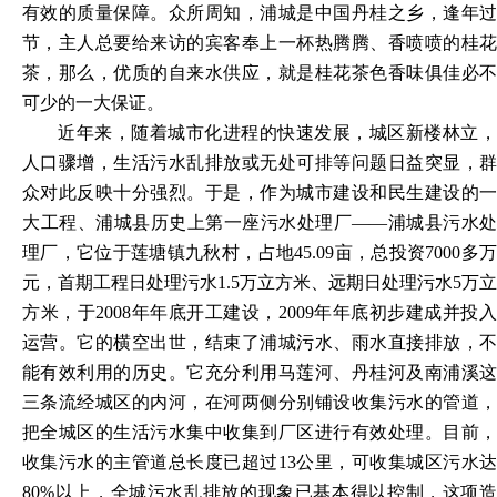
有效的质量保障。众所周知，浦城是中国丹桂之乡，逢年过
节，主人总要给来访的宾客奉上一杯热腾腾、香喷喷的桂花
茶，那么，优质的自来水供应，就是桂花茶色香味俱佳必不
可少的一大保证。
近年来，随着城市化进程的快速发展，城区新楼林立，
人口骤增，生活污水乱排放或无处可排等问题日益突显，群
众对此反映十分强烈。于是，作为城市建设和民生建设的一
大工程、浦城县历史上第一座污水处理厂
——浦城县污水处
理厂，它位于莲塘镇九秋村，占地45.09亩，总投资7000多万
元，首期工程日处理污水1.5万立方米、远期日处理污水5万立
方米，于2008年年底开工建设，2009年年底初步建成并投入
运营。它的横空出世，结束了浦城污水、雨水直接排放，不
能有效利用的历史。它充分利用马莲河、丹桂河及南浦溪这
三条流经城区的内河，在河两侧分别铺设收集污水的管道，
把全城区的生活污水集中收集到厂区进行有效处理。目前，
收集污水的主管道总长度已超过13公里，可收集城区污水达
80%以上，全城污水乱排放的现象已基本得以控制，这项造