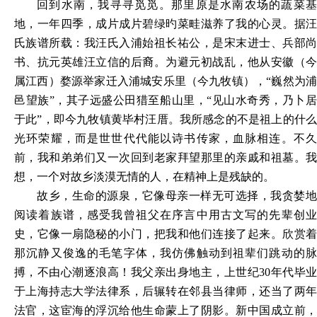
回到水南，我寻寻觅觅。那里原是水南农场的蔬菜基
地，一年四季，成片成片碧绿旳菜畦滋养了我的心灵。据汪
氏族谱所载：我汪氏入浦始祖长祐公，是宋末进士、兵部尚
书、抗元英雄汪立信的后裔。为避元初战乱，他从安徽（今
属江西）婺源举家迁入浦城安乐里（今九牧镇），
“巍然为
邑望族”，其子远盛公田猎至船山里，“见山水奇秀，乃卜居
于此”，即今九牧镇黄毕村汪厝。我所感念的不是祖上的什么
光环荣耀，而是世世代代能以诗书传家，血脉相连。不久
前，我和弟弟们又一次回到老家拜望那里的亲戚和祖墓。我
想，一个对故乡淡漠无情的人，在精神上是残缺的。
故乡，生命的源泉，它像母亲一样无可选择，我贪婪地
阅读着族谱，感受我曾祖父在序言中用古文写的先辈创业
史，它像一扇隐秘的小门，把我和他们连接了起来。欣赏着
那沉静又俊逸的毛笔字体，我仿佛触动到祖辈们跳动的脉
搏，不由心潮逐浪高！我父亲出身地主，上世纪
30年代毕
于上海持志大学法律系，后辗转在邻县当律师，还当了两年
法官，这宦海的浮沉给他生命蒙上了阴影。新中国成立前，