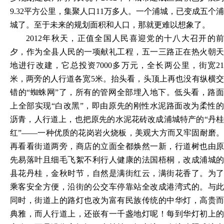
9.32平方公里，集聚人口11万多人。一个浦城，已变成五个浦
城了。至于未来的规划面积和人口，那就更难以想象了。
2012年秋天，正值全国人民喜迎党的十八大召开的前
夕，作为全县人民的一项献礼工程，五一三路正在热火朝天
地进行改建，它总投资7000多万元，全长两公里，街宽21
米，两旁的人行道各宽5米。抬头看，头顶上再也没有纵横交
错的“蜘蛛网”了，所有的管网全部埋入地下。低头看，路面
上全部实现“白改黑”，即由原先的刚性水泥路面改为柔性的
沥青，人行道上，也把原先的水泥花砖改成浦城特产的“丹桂
红”——一种优质的花岗岩火烧板，美观大方而又牢固耐磨。
再看看街道两旁，商店的立面全都焕然一新，行道树也由原
先易落叶且细毛飞絮不利行人健康的法国梧桐，改成浦城的
县花丹桂，金秋时节，自然是满街红云，满街花香了。为了
乘客安全方便，沿街的公交车停靠站全改成港湾式的。与此
同时，街道上的路灯也改为富有民族传统的中华灯，高贵而
典雅，而人行道上，还嵌有一千盏地灯呢！每到华灯初上的