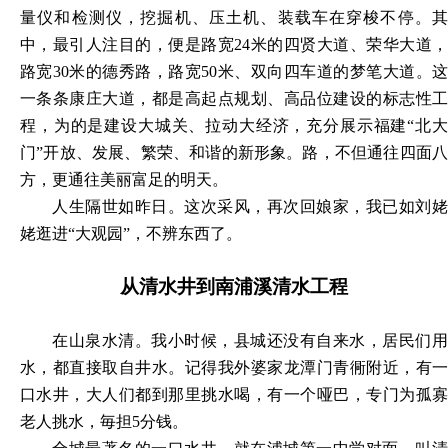
量仪和检测仪，挖掘机、压土机、装载车在穿梭不停。其
中，最引人注目的，便是路宽24米的四贤大道、荣华大道，
路宽30米的德秀路，路宽50米、双向四车道的梦笔大道。这
一条条康庄大道，都是高起点规划、高品位建设的标志性工
程，为的是建设大城关、拉动大经济，充分展示福建“北大
门”开放、发展、繁荣、和谐的新形象。路，不但通往四面八
方，更通往美丽富足的明天。
人生隔世如昨日。这次采风，再次回娘家，我已如刘姥
姥逛进
“大观园”，不辨东西了。
从清水井到南浦溪清水工程
在山泉水清。我小时候，县城还没有自来水，居民们用
水，都直接取自井水。记得我外婆家龙潭门青衕附近，有一
口水井，大人们都到那里挑水喝，有一个哑巴，专门为孤寡
老人挑水，毎担
5分钱。