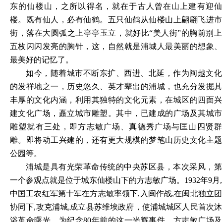
东的仙楼山，之所以得名，就在于古人曾在山上建有迎仙
楼。既有仙人，必有仙鹤。五只仙鹤从仙楼山上翩翩飞进市
街，落在大圆弧之上亭亭玉立，就好比“美人街”的胸前别上
五枚闪闪发亮的胸针，这，自然就是浦城人最美丽的想象、
最美好的记忆了。
如今，随着城市不断东扩、西进、北延，作为闽越文化
的发祥地之一，历史悠久、英才辈出的浦城，也充分发掘其
丰厚的文化内涵，利用其独特的文化元素，在城区的四面兴
建文化广场，矗立城市雕塑。其中，已建成的广场及其城市
雕塑就有三处，即方志敏广场、真德秀广场与匡山四贤群
雕。即将动工兴建的，还有更大规模的梦笔山历史文化主题
公园等。
浦城是具有光荣革命传统的中央苏区县，本次采风，第
一个参观点就是位于城东仙楼山下的方志敏广场。
1932年9月,
中国工农红军第十军在方志敏率领下,入闽作战,在闽北独立团
协同下,攻克浦城,成立县苏维埃政府，使浦城城区人民首次沐
浴革命曙光。为纪念80年前的这一光辉事件，方志敏广场及