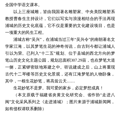
全国中学语文课本。
以上三座城雕，皆由我国著名雕塑家、中央美院雕塑系
教授曹春生主持设计，它们以写实与浪漫相结合的手法再现
浦城的历史文化底蕴，它不仅是重要的文化建设项目，也是
一项重大的民生工程。
浦城古称
“吴兴”，在浦城当过三年“吴兴令”的南朝著名文
学家江淹，以其梦笔生花的神奇传说，自古到今都让浦城人
引以为荣。已列入“十二五”规划、位于县城
的
西北方向的
笔山历史文化主题公园，规划总面积
307.29亩，也在梦笔大道
一侧，正紧锣密鼓地筹建之中。听说建成之后，山上将重现
古代十二琴楼等历史文化景观，还有江淹梦笔的人物卧像，
其中，一根生花妙笔，将高耸云天……
生花妙笔不是梦。我可爱的家乡，必定梦想成真！
（
本文原载于
福建省炎黄文化研究会、省作协“走进
闽”文化采风系列之
《走进
浦城
》；图片来源于浦城新闻网
如有侵权请联系删除）