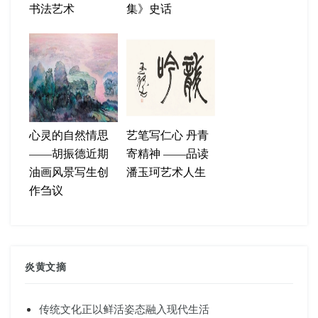
书法艺术
集》史话
心灵的自然情思
艺笔写仁心 丹青
——胡振德近期
寄精神 ——品读
油画风景写生创
潘玉珂艺术人生
作刍议
炎黄文摘
传统文化正以鲜活姿态融入现代生活