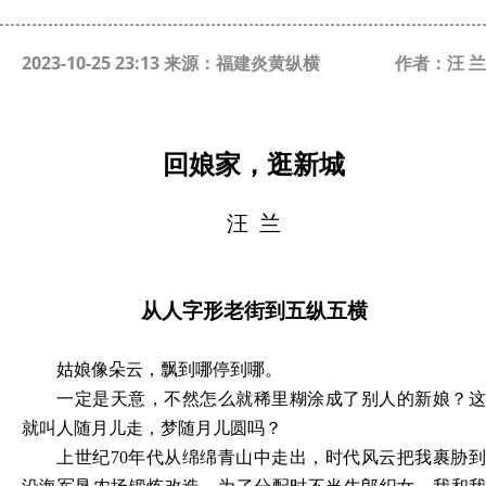
2023-10-25 23:13 来源：福建炎黄纵横
作者：汪 兰
回娘家，逛新城
汪
兰
从人字形老街到五纵五横
姑娘像朵云，飘到哪停到哪。
一定是天意，不然怎么就稀里糊涂成了别人的新娘？这
就叫人随月儿走，梦随月儿圆吗？
上世纪
70年代从绵绵青山中走出，时代风云把我裹胁