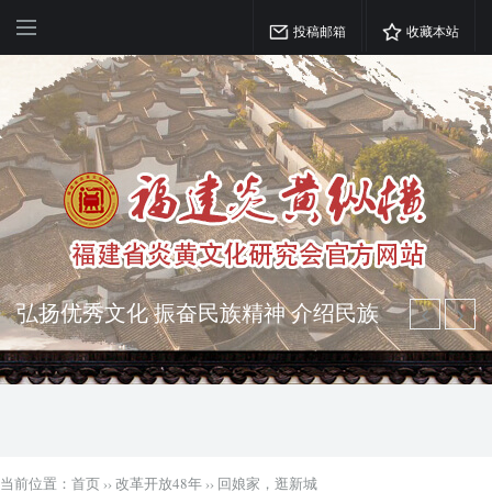
投稿邮箱
收藏本站
弘扬优秀文化 振奋民族精神 介绍民族
瑰宝 宣传中华精英
突出海西特色 报道台港澳侨 坚持古为
今用 力求雅俗共赏
当前位置：
首页
››
改革开放48年
››
回娘家，逛新城