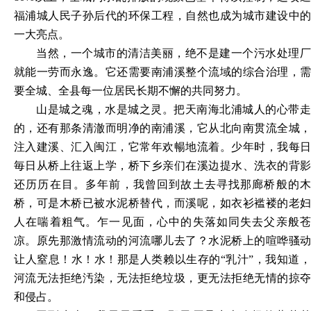
福浦城人民子孙后代的环保工程，自然也成为城市建设中的
一大亮点。
当然，一个城市的清洁美丽，绝不是建一个污水处理厂
就能一劳而永逸。它还需要南浦溪整个流域的综合治理，需
要全城、全县每一位居民长期不懈的共同努力。
山是城之魂，水是城之灵。把天南海北浦城人的心带走
的，还有那条清澈而明净的南浦溪，它从北向南贯流全城，
注入建溪、汇入闽江，它常年欢暢地流着。少年时，我每日
毎日从桥上往返上学，桥下乡亲们在溪边提水、洗衣的背影
还历历在目。多年前，我曾回到故土去寻找那廊桥般的木
桥，可是木桥已被水泥桥替代，而溪呢，如衣衫褴褛的老妇
人在喘着粗气。乍一见面，心中的失落如同失去父亲般苍
凉。原先那激情流动的河流哪儿去了？水泥桥上的喧哗骚动
让人窒息！水！水！那是人类赖以生存的
“乳汁”，我知道
河流无法拒绝汚染，无法拒绝垃圾，更无法拒绝无情的掠夺
和侵占。