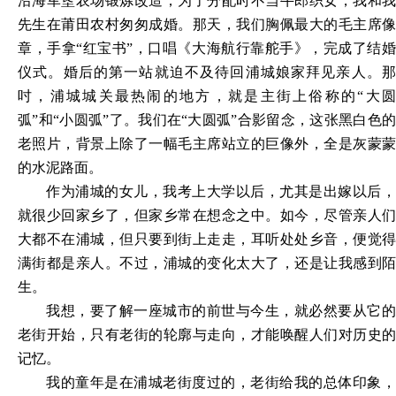
沿海军垦农场锻炼改造，为了分配时不当牛郎织女，我和我
先生在莆田农村匆匆成婚。那天，我们胸佩最大的毛主席像
章，手拿“红宝书”，口唱《大海航行靠舵手》，完成了结婚
仪式。婚后的第一站就迫不及待回浦城娘家拜见亲人。那
吋，浦城城关最热闹的地方，就是主街上俗称的“大圆
弧”和“小圆弧”了。我们在“大圆弧”合影留念，这张黑白色的
老照片，背景上除了一幅毛主席站立的巨像外，全是灰蒙蒙
的水泥路面。
作为浦城的女儿，我考上大学以后，尤其是出嫁以后，
就很少回家乡了，但家乡常在想念之中。如今，尽管亲人们
大都不在浦城，但只要到街上走走，耳听处处乡音，便觉得
满街都是亲人。不过，浦城的变化太大了，还是让我感到陌
生。
我想，要了解一座城市的前世与今生，就必然要从它的
老街开始，只有老街的轮廓与走向，才能唤醒人们对历史的
记忆。
我的童年是在浦城老街度过的，老街给我的总体印象，