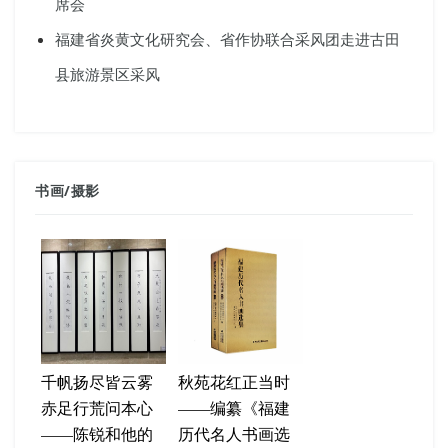
席会
福建省炎黄文化研究会、省作协联合采风团走进古田
县旅游景区采风
书画
/
摄影
千帆扬尽皆云雾
秋苑花红正当时
赤足行荒问本心
——编纂《福建
——陈锐和他的
历代名人书画选