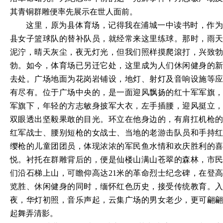
其青铜群雕便率先展示在世人面前。
这里，原为县体育场，记得我在浦城一中读书时，作为
县女子篮球队的替补队员，就经常来这里练球。那时，雨天
泥泞，晴天灰尘，夜无灯光，但我们照样摸爬滾打，兴致勃
勃。如今，体育场已另迁它处，这里成为人们休闲健身的新
去处。广场地面为花岗岩铺设，地灯、射灯及音响设施等应
有尽有。位于广场中央的，是一面迎风飘扬的红十军军旗，
军旗下，年轻的方志敏身披军大衣，左手插腰，迎风挺立，
双眼透出坚毅果敢的目光。环立在他身边的，有肩扛机枪的
红军战士、腰别短枪的女战士、当地的老游击队员和手持红
缨枪的儿童团团员，体现浓浓的军民鱼水情和欢庆胜利的喜
悦。衬托在群雕背后的，便是仙楼山满山苍翠的森林，市民
们沿石梯上山，可瞻仰高达
21米的革命烈士纪念碑，在登
览胜、休闲健身的同时，缅怀红色历史，接受传统教育。入
夜，华灯初照，音乐声起，云集广场的男女老少，更可翩翩
起舞弄清影。