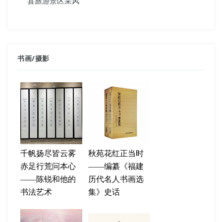
县旅游景区采风
书画
/
摄影
千帆扬尽皆云雾
秋苑花红正当时
赤足行荒问本心
——编纂《福建
——陈锐和他的
历代名人书画选
书法艺术
集》史话