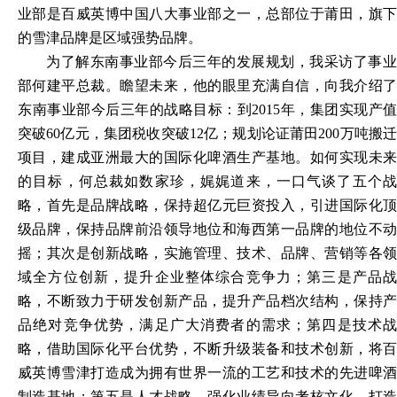
业部是百威英博中国八大事业部之一，总部位于莆田，旗下
的雪津品牌是区域强势品牌。
为了解东南事业部今后三年的发展规划，我采访了事业
部何建平总裁。瞻望未来，他的眼里充满自信，向我介绍了
东南事业部今后三年的战略目标：到
2015年，集团实现产值
突破60亿元，集团税收突破12亿；规划论证莆田200万吨搬迁
项目，建成亚洲最大的国际化啤酒生产基地。如何实现未来
的目标，何总裁如数家珍，娓娓道来，一口气谈了五个战
略，首先是品牌战略，保持超亿元巨资投入，引进国际化顶
级品牌，保持品牌前沿领导地位和海西第一品牌的地位不动
摇；其次是创新战略，实施管理、技术、品牌、营销等各领
域全方位创新，提升企业整体综合竞争力；第三是产品战
略，不断致力于研发创新产品，提升产品档次结构，保持产
品绝对竞争优势，满足广大消费者的需求；第四是技术战
略，借助国际化平台优势，不断升级装备和技术创新，将百
威英博雪津打造成为拥有世界一流的工艺和技术的先进啤酒
制造基地；第五是人才战略，强化业绩导向考核文化，打造