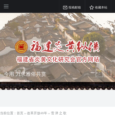
投稿邮箱
收藏本站
弘扬优秀文化 振奋民族精神 介绍民族
瑰宝 宣传中华精英
突出海西特色 报道台港澳侨 坚持古为
今用 力求雅俗共赏
当前位置：
首页
››
改革开放48年
››
雪 津 之 歌