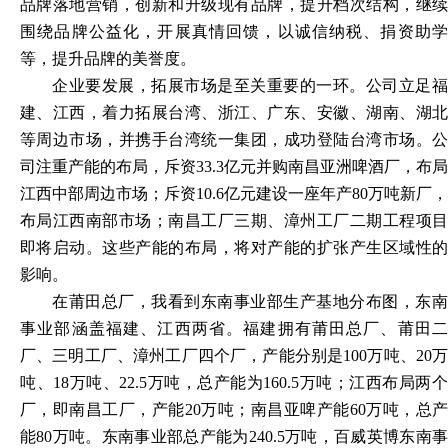
品牌落地营销，创新和升级现有品牌，提升档次结构，继续
围绕品牌公益化，开展真情回馈，以诚信纳税、捐资助学
等，提升品牌的美誉度。
企业要发展，拓展市场是至关重要的一环。公司立足福
建、江西，着力拓展台湾、浙江、广东、安徽、湖南、湖北
等周边市场，并携手台湾统一集团，成功登陆台湾市场。公
司注重产能的布局，斥资
33.3亿元并购南昌亚洲啤酒厂，布局
江西中部周边市场；斥资10.6亿元建设一座年产80万吨新厂，
布局江西南部市场；南昌工厂三期、漳州工厂二期工程项目
即将启动。这些产能的布局，将对产能的扩张产生区域性的
影响。
在莆田总厂，我看到东南事业部生产基地分布图，东南
事业部涵盖福建、江西两省。福建拥有莆田总厂、莆田二
厂、三明工厂、漳州工厂四个厂，产能分别是
100万吨、20
吨、18万吨、22.5万吨，总产能为160.5万吨；江西布局两个
厂，即南昌工厂，产能20万吨；南昌亚啤产能60万吨，总产
能80万吨。东南事业部总产能为240.5万吨，百威英博东南事