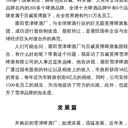
100多个国家销售，拥有包括百威、科罗娜、欠克等全球知名
品牌在内的200多个啤酒品牌。全球十大啤酒品牌中有6个品
牌隶属于百威英博旗下，在全世界拥有约15万名员工。
莆田雪津啤酒厂，与全球啤酒行业的巨无霸英博啤酒集
团，成功进行股份制改造、股权转让，是莆田国有企业与全
球经济巨头对接合作的典范。
人们可能会问，莆田雪津啤酒厂与百威英博啤酒集团联
合，有什么好处呢？带着这个问题，我采访了百威英博雪津
啤酒有限公司的人事总监朱远峰。他告诉我，莆田雪津啤酒
厂通过国有股权的转让以及税收上的收入，市政府获得
58
的资金，每年还为市财政创造8亿元的税收。同时，公司安排
1500名员工的就业，为当地提供了劳力的出路。此外，也提
升了雪津品牌的知名度。
发
展
篇
并购后的雪津啤酒厂，如虎添翼，迅猛发展。近年来，