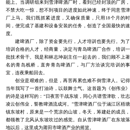
能上。当调研组来到雪津啤酒厂时，看到已经封顶的厂房，
不禁大吃一惊，想不到项目的进度如此神速，终于同意雪津
厂上马。我们既抓紧进度，又确保质量，只用
18个月的
间，便完成了基建和设备安装的任务，创造了全国最快的速
度。
建啤酒厂，除了资金要先行，人才培训也要先行。为了
培训合格的人才，经商量，决定与青岛啤酒厂合作，培训一
批技术骨干。我是和林志坤副主任一起去的，我们顾不上著
名的青岛栈桥，直奔青岛啤酒厂，与厂方洽谈完培训的事
宜，连夜乘船回去。
创业是艰难的，但是，再苦再累也难不倒雪津人。记得
当年我写了一首打油诗，以鼓舞士气。这首题为《创伟业》
的诗是这样写的：
“日夜苦干战东坡，同心共谱雪津歌，壮
凌云创伟业，誓教啤酒流成河。”雪津啤酒厂位于涵江区梧塘
镇东坡村，原来是一个荒凉的山坡，冬天，筹建处的成员，
都领教了北风从东坡吹过的感觉。自从雪津啤酒厂在东坡落
地以后，这里成为莆田市啤酒产业的摇篮。