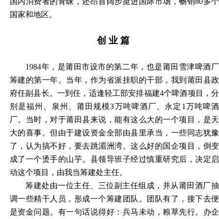
国内消费者的青睐，还昂首阔步挺进国际市场，畅销80多个
国家和地区。
创
业
篇
1984年，是莆田市设市的第二年，也是莆田雪津啤酒厂
筹建的第一年。当年，作为省派挂职的干部，我到莆田县政
府任副县长。一到任，适逢轻工部安排福建4个啤酒项目，分
别是福州、泉州、莆田规模3万吨啤酒厂、永定1万吨啤酒
厂。当时，对于莆田县来说，能有这么大的一个项目，是天
大的喜事。但由于建设资金全部由县里承当，一些同志犹豫
了，认为搞不好，要去跳湄洲湾。这么好的国企项目，倒变
成了一个烫手的山芋。县领导班子经过慎重研究后，决定启
动这个项目，由我当筹建处主任。
筹建处由一位主任、三位副主任组成，并从莆田酒厂抽
调一些精干人员，形成一个筹建团队。团队有了，接下去便
是资金问题。有一句话说得好：兵马未动，粮草先行。办企