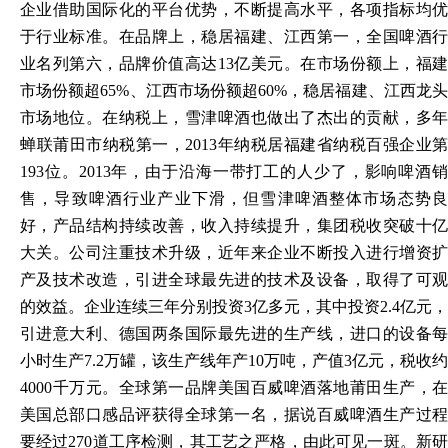
企业借助国际化的平台优势，不断提高水平，各项指标均优
于行业标准。在品牌上，稳居福建、江西第一，全国啤酒行
业名列第六，品牌价值高达
13亿美元。在市场份额上，福
市场份额超65%、江西市场份额超60%，稳居福建、江西龙头
市场地位。在纳税上，雪津啤酒也做出了杰出的贡献，多年
蝉联莆田市纳税第一，2013年纳税居福建省纳税百强企业第
193位。2013年，由于沿海一带打工的人少了，影响啤酒销
售，导致啤酒行业产业下滑，但雪津啤酒整体市场态势良
好，产品结构持续改善，收入持续提升，集团税收突破十亿
大关。公司注重技术升级，近年来企业不断投入进行增资扩
产及技术改造，引进全球最先进的技术及设备，取得了可观
的效益。企业连续三年分别投资3亿多元，其中投资2.4亿元，
引进意大利、德国两条国际最先进的生产线，进口的设备每
小时生产7.2万罐，该生产线年产10万吨，产值3亿元，税收约
4000千万元。全球第一品牌美国百威啤酒落地莆田生产，在
美国总部口感品评获得全球第一名，据说百威啤酒生产过程
要经过270道工序检测，其工艺之严格，由此可见一斑。新研