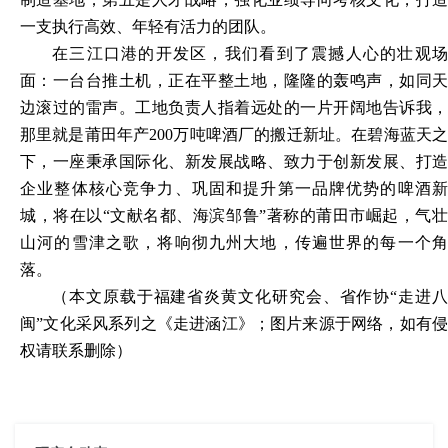
一支执行高效、年轻有活力的团队。
在三江口港的开发区，我们看到了震撼人心的壮观场
面：一台台推土机，正在平整土地，隆隆的轰鸣声，如同天
边滚过的雷声。工地负责人指着远处的一片开阔地告诉我，
那里就是莆田年产
200万吨啤酒厂的搬迁新址。在碧海蓝天
下，一座秉承国际化、新发展战略、致力于创新发展、打造
企业整体核心竞争力、巩固和提升第一品牌优势的啤酒新
城，将在以“文献名都、海滨邹鲁”著称的莆田市崛起，气壮
山河的雪津之歌，将响彻九州大地，传遍世界的每一个角
落。
（
本文原载于
福建省炎黄文化研究会、省作协
“走进
闽”文化采风系列之
《走进涵江》；图片来源于网络，如有
权请联系删除
）