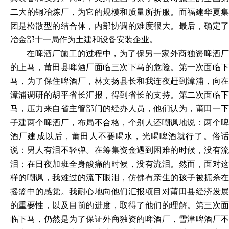
二大的铜冶炼厂，为它的规模和质量所折服。而福建华夏集
团是松散型的结合体，内部协调的难度很大。最后，确定了
冶金部十一局作为土建和设备安装企业。
在啤酒厂施工的过程中，为了保另一家外商独资啤酒厂
的上马，莆田县啤酒厂面临三次下马的危险。第一次面临下
马，为了保住啤酒厂，林文扬县长和我连夜赶到漳浦，向在
漳浦调研的胡平省长汇报，得到省长的支持。第二次面临下
马，压力来自省主管部门的经办人员，他们认为，莆田一下
子建两个啤酒厂，布局不合格，个别人还嘲讽地说：两个啤
酒厂建成以后，莆田人不要喝水，光喝啤酒就行了。俗话
说：男人有泪不轻弹。在筹集资金遇到困难的时候，没有流
泪；在日夜加班全身酸痛的时候，没有流泪。然而，面对这
样的嘲讽，我难过的流下眼泪，仿佛有亲生的孩子被扼杀在
摇篮中的感觉。我耐心地向他们汇报项目对莆田县经济发展
的重要性，以及目前的进度，取得了他们的理解。第三次面
临下马，仍然是为了保证外商独资的啤酒厂，雪津啤酒厂不