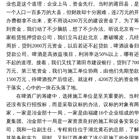
业也是这个道理：企业上马，资金先行。当时的莆田县，是
一个人口一百多万的大县，但财政却十分困难，连
2万元的
办费都拿不出来，更不用说4200万元的建设资金了。为了筹
到资金，我们动了不少脑筋，想了不少办法。听说北京有一
家租赁抵押贷款公司，我们立马赶赴北京，磨破嘴皮，几经
周折，贷到2000万元资金，以后若还不起贷款，啤酒设备归
贷款公司。啤酒是高效益项目，利润率达50%以上，哪有还
不起的道理。接着，我们又找了莆田市建设银行，贷到了700
万元。第三笔资金，我们与施工单位协商，由他们先期垫款
1500万元，待啤酒投产后偿还。就这样，4200万元的资金终
于落实，心中的一块石头落了地。
在啤酒厂的筹建中，选择施工单位是至关重要的。当时
还没有实行招投标，而是采取议标的办法。议标的对象有两
家，一家是冶金部十一局，一家是由福建
16个企业组成的
夏集团。冶金部十一局是一家资质良好的施工和设备安装公
司，我和一位副主任，专程前往位于湖北黄石的总部，了解
其装备和实力。同时，又到江西考察了该公司施工的全国第