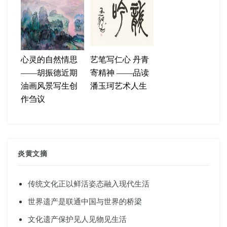
心灵的自然情思
艺笔写仁心 丹青
——胡振德近期
寄精神 ——品读
油画风景写生创
潘玉珂艺术人生
作刍议
炎黄文摘
传统文化正以鲜活姿态融入现代生活
世界遗产是联通中国与世界的桥梁
文化遗产保护见人见物见生活