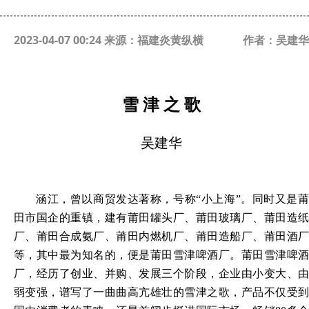
2023-04-07 00:24 来源：福建炎黄纵横
作者：吴建华
雪
津
之
歌
吴建华
涵江，曾以商贸发达著称，号称
“小上海”。同时又是
田市国企的重镇，建有莆田罐头厂、莆田玻璃厂、莆田造纸
厂、莆田合成氨厂、莆田内燃机厂、莆田造船厂、莆田酒厂
等，其中最为知名的，便是莆田雪津啤酒厂。莆田雪津啤酒
厂，经历了创业、并购、发展三个阶段，企业由小变大、由
弱变强，谱写了一曲曲高亢雄壮的雪津之歌，产品不仅受到