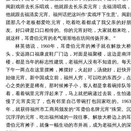
闽剧戏班去长乐唱戏，他就跟去长乐卖元宵；去福清唱戏，
他就跟去福清卖元宵。福州话把这叫作‘卖戏坪下生意’。闽剧
团那几个老板都爱吃元宵，吃着吃着都成了我父亲的好朋
友。好口碑是口口相传的。你的元宵好吃，大家就都来吃，
就这样，耳聋伯元宵的名气渐渐地在坊间传扬开来。”
林英德说，
1960年，耳聋伯元宵的摊子就在解放大
头，安远路口福康皮鞋厂门边，对面是福聚楼，这边是南洋
楼，都是当年的标志性建筑，老福州人没有不知道的。每天
下午一两点在这里摆摊，摊摆好，火起好，汤烧好，赶快开
始做元宵。新中国成立前，福州人穷，可以吃的东西少，点
心之类的更是稀有。那时候摊子小，客人都是拿着碗排队等
着，看着锅里元宵浮起来了，马上就把碗递过去装，生怕递
慢了元宵卖完了，也有邻里自己带碗打包回家吃的。1963
年，就获得福州市工商局颁发的“耳聋伯名牌元宵”殊荣。沉
沉浮浮的元宵，吃出福州城的一段往事。解放大桥边上的耳
聋伯元宵摊子，就像一幅生动的市井画，成为老福州人的深