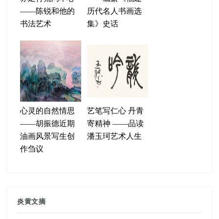
——陈锐和他的
历代名人书画选
书法艺术
集》史话
心灵的自然情思
艺笔写仁心 丹青
——胡振德近期
寄精神 ——品读
油画风景写生创
潘玉珂艺术人生
作刍议
炎黄文摘