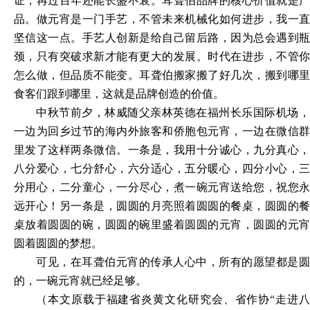
证，再过百年还能长盛不衰。耳聋伯品牌的核心价值就是产
品。做元宵是一门手艺，不管未来机械化如何进步，我一直
坚信这一点。手艺人创新是给自己留后路，因为总会遇到瓶
颈，只有突破求新才能有更大的发展。时代在进步，不管你
怎么做，但品质不能变。耳聋伯搬家搬了好几次，搬到哪里
食客们跟到哪里，这就是品牌创造的价值。
中秋节前夕，林威随父亲林英德在福州长乐国际机场，
一边为回乡过节的海内外旅客和侨胞包元宵，一边在微信群
里发了这样两条微信。一条是，我用十分诚心，九分真心，
八分爱心，七分舒心，六分适心，五分暖心，四分小心，三
分用心，二分童心，一分尽心，煮一碗元宵送给您，祝您永
远开心！另一条是，圆圆的月亮照着圆圆的餐桌，圆圆的餐
桌放着圆圆的碗，圆圆的碗里盛着圆圆的元宵，圆圆的元宵
圆着圆圆的梦想。
可见，在耳聋伯元宵的传承人心中，所有的愿望都是圆
的，一碗元宵就已经足够
。
（
本文原载于
福建省炎黄文化研究会、省作协
“走进