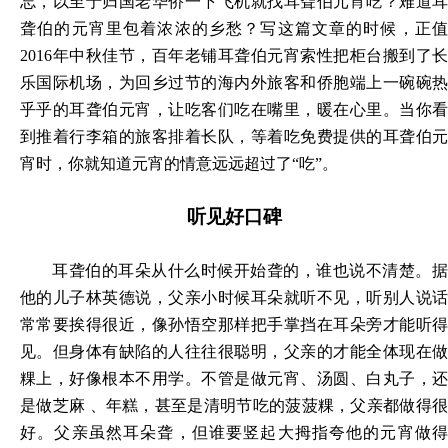
忘，以至于归国老华侨一下飞机就找耳聋伯元宵吃？难道耳
聋伯的元宵里包着浓浓的乡愁？写这篇文章的时候，正值
2016年中秋佳节，百年老铺耳聋伯元宵索性把柜台搬到了长
乐国际机场，为回乡过节的海内外旅客和侨胞端上一碗碗热
乎乎的耳聋伯元宵，让吃客们吃在嘴里，暖在心里。当你看
到推着行李箱的旅客排着长队，等着吃免费提供的耳聋伯元
宵时，你就知道元宵的情意远远超过了“吃”。
听见好口碑
耳聋伯的耳朵从什么时候开始聋的，谁也说不清楚。据
他的儿子林英德说，父亲小时候耳朵就听不见，听别人说话
常常要挨得很近，像孙悟空那样把手掌挡在耳朵旁才能听得
见。但身体有缺陷的人往往很聪明，父亲的才能全体现在做
粿上，好像根本不用学。不管是做元宵、汤圆、白丸子，还
是做芝麻
、年糕，甚至是清明节吃的菠菠粿，父亲都做得
好。父亲虽然耳朵聋，但谁要竖起大拇指夸他的元宵做得