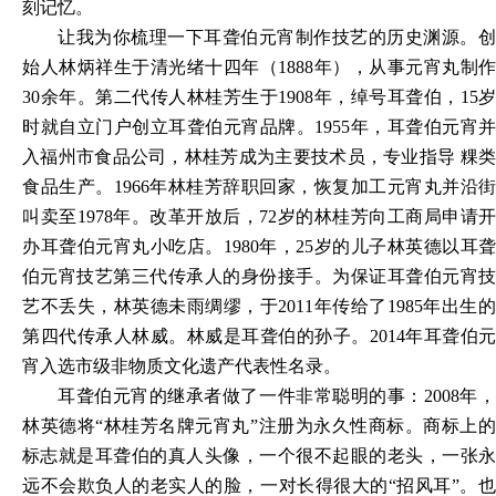
刻记忆。
让我为你梳理一下耳聋伯元宵制作技艺的历史渊源。创
始人林炳祥生于清光绪十四年（
1888年），从事元宵丸制作
30余年。第二代传人林桂芳生于1908年，绰号耳聋伯，15岁
时就自立门户创立耳聋伯元宵品牌。1955年，耳聋伯元宵并
入福州市食品公司，林桂芳成为主要技术员，专业指导 粿类
食品生产。1966年林桂芳辞职回家，恢复加工元宵丸并沿街
叫卖至1978年。改革开放后，72岁的林桂芳向工商局申请开
办耳聋伯元宵丸小吃店。1980年，25岁的儿子林英德以耳聋
伯元宵技艺第三代传承人的身份接手。为保证耳聋伯元宵技
艺不丢失，林英德未雨绸缪，于2011年传给了1985年出生的
第四代传承人林威。林威是耳聋伯的孙子。2014年耳聋伯元
宵入选市级非物质文化遗产代表性名录。
耳聋伯元宵的继承者做了一件非常聪明的事：
2008年
林英德将“林桂芳名牌元宵丸”注册为永久性商标。商标上的
标志就是耳聋伯的真人头像，一个很不起眼的老头，一张永
远不会欺负人的老实人的脸，一对长得很大的“招风耳”。也