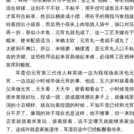
粞”，再用一些生粞在开水中煮熟，使之变“熟粞”。将生熟粞
混合研揉，达到不干不软，不粘手，用手捏可成形且不裂开
才算符合标准。然后以粞搓成小团，用右手的拇指与食指旋
转着捏出小袋形，而后用小筷夹上肉馅填入袋中，袋口对压
再一折，形似小木鱼，元宵丸就包成了。这一工艺关键在于
糯米、粳米配搭适当，米粞太软，元宵丸一煮就不成丸了，
太硬则不爽口。所以，米细磨，粞揉透，是元宵丸入口不粘
齿的关键。这些程序说起来容易做起来难，必须将工匠精神
发挥到极致。
耳聋伯元宵第三代传人林英德一边为我现场表演包元
宵，一边说起小时候学做元宵的事。他说，五六岁时就看着
父亲做元宵，天天看，天天学，硬看都看会了。小时候觉得
搓米浆很好玩，捏成一团，搓成圆球摁在鼻子上，就像戏里
演的小丑模样。就在玩着捏团的时候，不知不觉已经和元宵
分不开了。像我的孙子现在也是这样，他不懂事，但一来到
店里就搓着米浆玩，搓着搓着，说不定哪天就能继承家业
了。这或许就是家族遗传，耳濡目染中已经酝酿着传承。