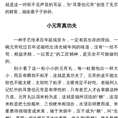
就是这一对听不见声音的耳朵，为“耳聋伯元宵”创造了无尽
的财富，福佑着子子孙孙。
小元宵真功夫
一种手艺传承百年延续至今，一定有其生存的理由。一
碗元宵吃过百年还能吃出清光绪年间的味道，没有
“一丝
苟，精益求精，一以贯之”的工匠精神，是完全不可能做到
的。
别小看了这一粒小小的元宵丸，每一粒都包出一样大
小，而且有嚼劲不粘牙，这就是真功夫了。元宵的皮不能太
软也不能太硬，太软吃了粘牙，太硬肯定不好吃。老福州人
记忆中的耳聋伯元宵是有弹性的，只有老艺人才会掌握这种
力道。元宵丸以湿米粉为皮，这就是福州话说的
“粞”，这
米粉是把七份糯米、三份粳米相混合，水浸后研磨而成。米
要磨得很细变成米浆，储于米袋中，压干成为“粞”，叫“生