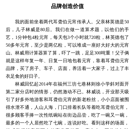
品牌创造价值
我的面前坐着两代耳聋伯元宵传承人。父亲林英德是
50
后，儿子林威是80后。我们在做一道算术题，以他们的手
艺，1分钟包4粒元宵，每天包3个小时就720粒，林英德包了
50多年元宵，至少是两亿粒，可以堆成一座好大好大的元宵
山。林威用计算器算了算，吓了一跳，足足300吨重！父子俩
就是这样年复一年、日复一日地包着元宵，靠着耳聋伯元宵
品牌，买了房子、车子、店面，养活着一大家子，过上了丰
衣足食的好日子。
林威回忆起
2014年在福州三坊七巷林则徐小学斜对面
第二家分店时的情形，仍然激动不已。林威说，开业那天吸
引了好多外地游客和耳聋伯元宵的新老粉丝，小小店面被围
得水泄不通，人山人海，门口排着长队等着吃耳聋伯元宵，
很多顾客手捧一次性纸碗站在街边品尝，吃了一碗又一碗，
最多的一个人居然吃了七碗，连说好吃。看到这样的场面，