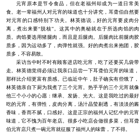
元宵原本是节令食品，但在老福州却成为一道日常美
食。老一辈福州人对元宵的味道也十分讲究，耳聋伯自然要
对元宵的口感特别下功夫。林英德说，好的元宵要皮肉分
离，煮出来要
“脱核”。这其中的奥秘就在于所选肉馅的
质。肉馅要选用猪腿肉，而且是后腿肉。后腿肉比前腿肉胶
质多，因为运动多了，肉弹性就强。好的肉煮出来抱团，胶
质多，不容易散。
采访当中时不时有顾客进店吃元宵，吃了还要买几袋带
走。林英德觉得必须让我亲口品尝一下耳聋伯元宵的味道，
那样比介绍更富有质感。已临近中午，肚子确实有些饿了，
林英德亲自下厨为我煮了三个元宵。热乎乎的三个元宵就像
他三个小小的心愿：继承、发扬、光大。这是我吃过的最好
吃的元宵，有弹性，皮肉分离，汤汁晶莹剔透，有淡淡的酱
香味，香而不腻，口感好。这是正宗的福州人记忆中的元宵
味道，它不愧为百年老店。很多小吃店会做很多菜，但耳聋
伯元宵店只煮一碗元宵就征服了福州人的味蕾，了不得。