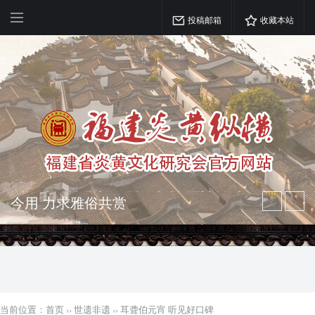
投稿邮箱
收藏本站
弘扬优秀文化 振奋民族精神 介绍民族
瑰宝 宣传中华精英
突出海西特色 报道台港澳侨 坚持古为
今用 力求雅俗共赏
当前位置：
首页
››
世遗非遗
››
耳聋伯元宵 听见好口碑