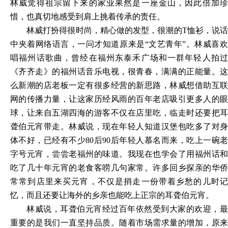
林威觉得祖宗留下来的家业果然是一座金山，因此倍加珍
惜，也真切地感受到肩上挑着传承的责任。
林威打扮得很时尚，精心做的发型，很潮的
T恤衫，说
中夹着网络语言，一问才知道原来是“文艺青年”。林威喜欢
唱福州话歌曲，曾经在福州东泰禾广场和一群年轻人拍过
《齐齐走》的福州话音乐电视，很青春，满满的正能量。这
么新潮的店老板一定有很多经营的新思路，林威想借助互联
网的传播力量，让这家历经风雨的百年老店吸引更多人的眼
球，让来自五湖四海的游客不仅在店里吃，临走时还要把耳
聋伯元宵带走。林威说，现在年轻人知道汉堡包吃多了对身
体不好，已经有不少80后90后年轻人慕名而来，吃上一碗老
字号元宵，尝尝老福州的味道。我现在也学会了用福州话和
吃了几十年元宵的老食客唠几句家常。许多回乡探亲的华侨
常常到店里来买元宵，不仅是捎走一份带着乡愁的儿时记
忆，而且还要让海外的乡亲也能吃上正宗的耳聋伯元宵。
林威说，耳聋伯元宵经过百年依然受到大家的欢迎，最
重要的是我们一直坚持品质。随着市场需求量的增加，原来