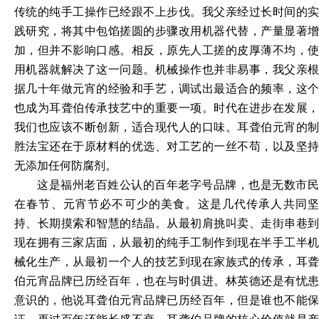
传统的纯手工操作已经跟不上步伐。我父亲经过长时间的实
践研究，将其中包馅搓圆的步骤改用机器代替，产量显著增
加，但并不影响口感。相反，原先人工搓的皮厚薄不均，使
用机器就解决了这一问题。机械操作也并非易事，我父亲根
据几十年做元宵的经验和手艺，调试出最适合的频率，这个
也成为耳聋伯传承技艺中的重要一项。时代在进步在发展，
我们也应该不断创新，适合现代人的口味。耳聋伯元宵的制
胜法宝还在于原材料的优选、对工艺的一丝不苟，以及坚持
无添加任何防腐剂。
这是福州老百姓公认的百年老字号品牌，也是无数市民
在春节、元宵节必不可少的美食。这是几代传承人共同坚
持、长期摸索和智慧的结晶。从最初肩挑叫卖、走街串巷到
现在拥有三家店面，从最初的纯手工制作到现在半手工半机
械化生产，从最初一个人的技艺到现在家族式的传承，耳聋
伯元宵品牌已历经百年，也在与时俱进。林英德还是有忧患
意识的，他说耳聋伯元宵品牌已历经百年，但是谁也不能保