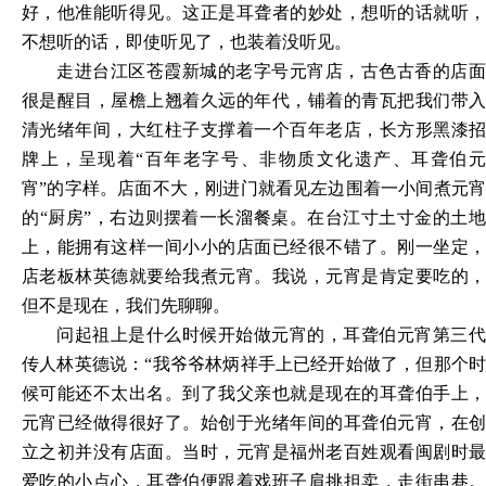
好，他准能听得见。这正是耳聋者的妙处，想听的话就听，
不想听的话，即使听见了，也装着没听见。
走进台江区苍霞新城的老字号元宵店，古色古香的店面
很是醒目，屋檐上翘着久远的年代，铺着的青瓦把我们带入
清光绪年间，大红柱子支撑着一个百年老店，长方形黑漆招
牌上，呈现着
“百年老字号、非物质文化遗产、耳聋伯元
宵”的字样。店面不大，刚进门就看见左边围着一小间煮元宵
的“厨房”，右边则摆着一长溜餐桌。在台江寸土寸金的土地
上，能拥有这样一间小小的店面已经很不错了。刚一坐定，
店老板林英德就要给我煮元宵。我说，元宵是肯定要吃的，
但不是现在，我们先聊聊。
问起祖上是什么时候开始做元宵的，耳聋伯元宵第三代
传人林英德说：
“我爷爷林炳祥手上已经开始做了，但那个
候可能还不太出名。到了我父亲也就是现在的耳聋伯手上，
元宵已经做得很好了。始创于光绪年间的耳聋伯元宵，在创
立之初并没有店面。当时，元宵是福州老百姓观看闽剧时最
爱吃的小点心，耳聋伯便跟着戏班子肩挑担卖，走街串巷。