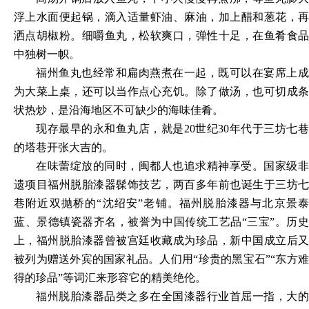
浮上水面便起锅，滴入适量虾油、麻油，加上醋和葱花，再
洒点胡椒粉。细嚼鱼丸，松软爽口，弹性十足，在鱼肴食品
中独树一帜。
福州鱼丸也经常和扁肉燕煮在一起，既可以在宴席上成
为大菜上桌，还可以当作点心充饥。除了做汤，也可切成条
状热炒，是沿海地区不可缺少的海味佳肴。
现存最早的永和鱼丸店，就是
20世纪30年代于三坊七
的塔巷开张大吉的。
在味蕾绽放的同时，闽都人也追求精神享受。国家级非
遗项目福州脱胎漆器髹饰技艺，两百多年前也诞生于三坊七
巷附近双抛桥的
“沈绍安”老铺。福州脱胎漆器与北京景
蓝、景德镇瓷器齐名，被誉为中国传统工艺品“三宝”。历史
上，福州脱胎漆器曾被宫廷收藏成为珍品，新中国成立后又
被列为赠送外宾的国家礼品。人们用“珍贵的黑宝石”“东方难
得的珍品”等词汇来形容它的精美绝伦。
福州脱胎漆器品类之多在全国漆器行业首屈一指，大的