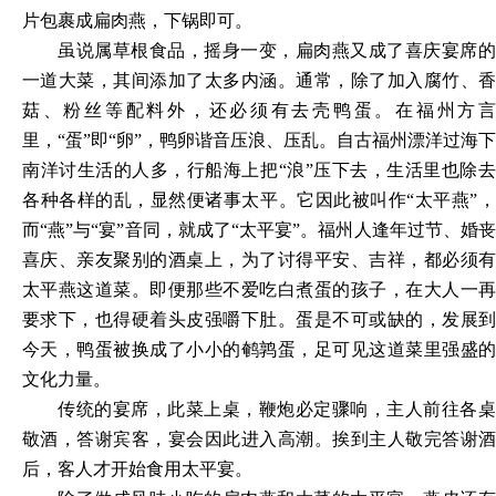
片包裹成扁肉燕，下锅即可。
虽说属草根食品，摇身一变，扁肉燕又成了喜庆宴席的
一道大菜，其间添加了太多内涵。通常，除了加入腐竹、香
菇、粉丝等配料外，还必须有去壳鸭蛋。在福州方言
里，
“蛋”即“卵”，鸭卵谐音压浪、压乱。自古福州漂洋过海下
南洋讨生活的人多，行船海上把“浪”压下去，生活里也除去
各种各样的乱，显然便诸事太平。它因此被叫作“太平燕”，
而“燕”与“宴”音同，就成了“太平宴”。福州人逢年过节、婚丧
喜庆、亲友聚别的酒桌上，为了讨得平安、吉祥，都必须有
太平燕这道菜。即便那些不爱吃白煮蛋的孩子，在大人一再
要求下，也得硬着头皮强嚼下肚。蛋是不可或缺的，发展到
今天，鸭蛋被换成了小小的鹌鹑蛋，足可见这道菜里强盛的
文化力量。
传统的宴席，此菜上桌，鞭炮必定骤响，主人前往各桌
敬酒，答谢宾客，宴会因此进入高潮。挨到主人敬完答谢酒
后，客人才开始食用太平宴。