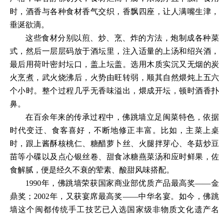
时，酒香与各种食材香气交织，香飘四座，让人满嘴生津，
垂涎欲滴。
这些食材分别以煎、炒、烹、炸的方法，炮制成各种菜
式，然后一层层码放于酒坛里，注入适量的上汤和绍兴酒，
最后用荷叶密封坛口，盖上坛盖。选用木质实沉又无烟的炭
火烹煮，武火烧沸后，火势由旺转弱，顺其自然煨炖上五六
个小时。整个过程几乎无香味溢出，煨成开坛，顿时酒香扑
鼻。
在百余年来的传承过程中，佛跳墙立足闽菜特色，依据
时代变迁、食客喜好，不断地修正丰富。比如，主菜上桌
时，跟上酱酥核桃仁、糖醋萝卜丝、火腿拌芽心、冬菇炒豆
苗等小碟以及点心银丝卷、甜食冰糖燕菜汤和应时鲜果，佐
食解腻，便是经久不衰的荤素、酸甜风味搭配。
1990年，佛跳墙荣获国家商业部优质产品最高奖——金
鼎奖；2002年，又获宴席最高奖——中华名宴。如今，佛跳
墙这个闽都传统手工技艺已入选国家级非物质文化遗产名