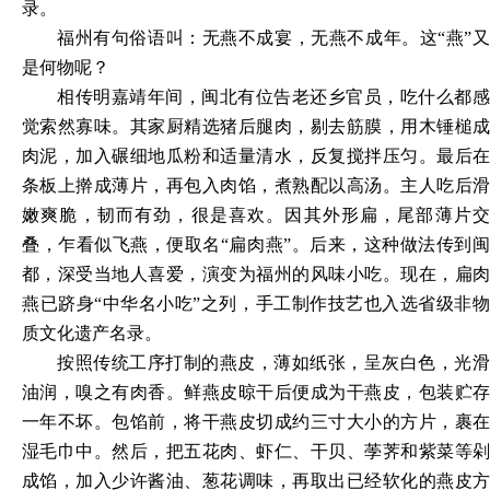
录。
福州有句俗语叫：无燕不成宴，无燕不成年。这
“燕”
是何物呢？
相传明嘉靖年间，闽北有位告老还乡官员，吃什么都感
觉索然寡味。其家厨精选猪后腿肉，剔去筋膜，用木锤槌成
肉泥，加入碾细地瓜粉和适量清水，反复搅拌压匀。最后在
条板上擀成薄片，再包入肉馅，煮熟配以高汤。主人吃后滑
嫩爽脆，韧而有劲，很是喜欢。因其外形扁，尾部薄片交
叠，乍看似飞燕，便取名
“扁肉燕”。后来，这种做法传到
都，深受当地人喜爱，演变为福州的风味小吃。现在，扁肉
燕已跻身“中华名小吃”之列，手工制作技艺也入选省级非物
质文化遗产名录。
按照传统工序打制的燕皮，薄如纸张，呈灰白色，光滑
油润，嗅之有肉香。鲜燕皮晾干后便成为干燕皮，包装贮存
一年不坏。包馅前，将干燕皮切成约三寸大小的方片，裹在
湿毛巾中。然后，把五花肉、虾仁、干贝、荸荠和紫菜等剁
成馅，加入少许酱油、葱花调味，再取出已经软化的燕皮方