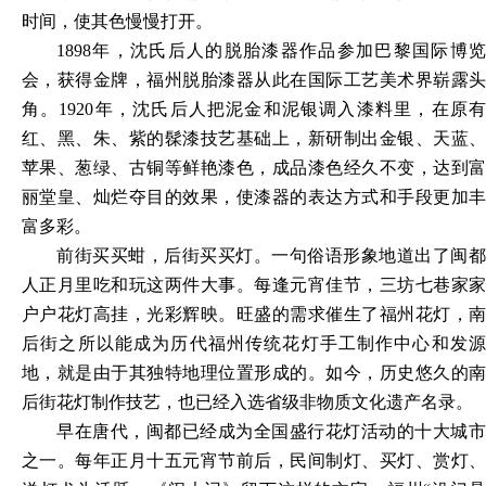
时间，使其色慢慢打开。
1898年，沈氏后人的脱胎漆器作品参加巴黎国际博览
会，获得金牌，福州脱胎漆器从此在国际工艺美术界崭露头
角。1920年，沈氏后人把泥金和泥银调入漆料里，在原有
红、黑、朱、紫的髹漆技艺基础上，新研制出金银、天蓝、
苹果、葱绿、古铜等鲜艳漆色，成品漆色经久不变，达到富
丽堂皇、灿烂夺目的效果，使漆器的表达方式和手段更加丰
富多彩。
前街买买蚶，后街买买灯。一句俗语形象地道出了闽都
人正月里吃和玩这两件大事。每逢元宵佳节，三坊七巷家家
户户花灯高挂，光彩辉映。旺盛的需求催生了福州花灯，南
后街之所以能成为历代福州传统花灯手工制作中心和发源
地，就是由于其独特地理位置形成的。如今，历史悠久的南
后街花灯制作技艺，也已经入选省级非物质文化遗产名录。
早在唐代，闽都已经成为全国盛行花灯活动的十大城市
之一。每年正月十五元宵节前后，民间制灯、买灯、赏灯、