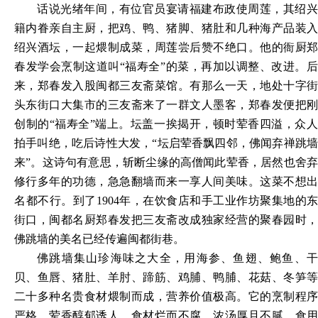
话说光绪年间，有位官员宴请福建布政使周莲，其绍兴
籍内眷亲自主厨，把鸡、鸭、猪脚、猪肚和几种海产品装入
绍兴酒坛，一起煨制成菜，周莲尝后赞不绝口。他的衙厨郑
春发学会烹制这道叫
“福寿全”的菜，再加以调整、改进。
来，郑春发入股闽都三友斋菜馆。有那么一天，地处十字街
头东街口大集市的三友斋来了一群文人墨客，郑春发便把刚
创制的“福寿全”端上。坛盖一挨揭开，顿时荤香四溢，众人
拍手叫绝，吃后诗性大发，“坛启荤香飘四邻，佛闻弃禅跳墙
来”。这诗句有意思，斩断尘缘的高僧闻此荤香，居然也舍弃
修行多年的功德，急急翻墙而来一享人间美味。这菜不想出
名都不行。到了1904年，在饮食店和手工业作坊聚集地的东
街口，闽都名厨郑春发把三友斋改成独家经营的聚春园时，
佛跳墙的美名已经传遍闽都街巷。
佛跳墙集山珍海味之大全，用海参、鱼翅、鲍鱼、干
贝、鱼唇、猪肚、羊肘、蹄筋、鸡脯、鸭脯、花菇、冬笋等
二十多种名贵食材煨制而成，营养价值极高。它的烹制程序
严格，荤香醇郁诱人，食材烂而不腐，浓汤厚且不腻。食用