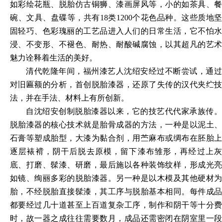
如彩绘花瓶、脱胎仿古铜狮、漆画屏风等，小的如茶具、餐
碗、文具、盘碟等，共有
18类1200个花色品种。这些质地坚
固轻巧、色彩瑰丽的工艺品进入人们的日常生活，它不怕水
浸、不变形、不褪色、耐热、耐酸碱腐蚀，以其超凡的艺术
魅力诠释着生活的美好。
清代乾隆年间，福州漆艺人沈绍安经过不断尝试，通过
对旧匾额的分析，首创脱胎漆器，还原了失传的汉代夹纻技
法，并在手法、材料上有所创新。
自沈绍安创制脱胎漆器以来，它的技艺代代家承族传。
脱胎漆器的核心技术就是胎骨成器的方法，一种是以泥土、
石膏等塑成胎型，大漆为黏合剂，用苎麻布或绸布在胚胎上
逐层裱褙，阴干后脱去原模，留下漆布雏形，再经过上灰
底、打磨、髹漆、研磨，最后施以各种装饰纹样，形成光亮
如镜、绚丽多彩的脱胎漆器。另一种是以木模及其他硬材为
胎，不经脱胎直接髹漆，其工序与脱胎基本相同。每件成品
都要经过几十道甚至上百道复杂工序，制作和阴干等十分费
时，故一器之成往往需要数月，成品还需密闭在阴室里一段