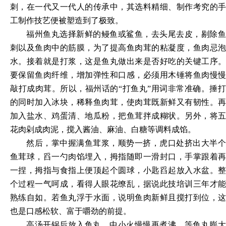
刺，在一代又一代人的传承中，其选料精细、制作考究的手
工制作技艺便被塑造到了极致。
福州鱼丸选择新鲜的鳗鱼或鲨鱼，去头尾去皮，剔除鱼
刺以及鱼肉中的筋膜，为了提高鱼肉茸的粘凝度，鱼肉忌泡
水。接着就是打浆，这是鱼丸做出来是否好吃的关键工序。
要保留鱼肉纤维，增加弹性和口感，必须用木锤将鱼肉慢慢
敲打成肉茸。所以，福州话的
“打鱼丸”用词非常准确。捶打
的同时加入冰块，稀释鱼肉茸，使肉茸既新鲜又有韧性。再
加入盐水、鸡蛋清、地瓜粉，把鱼茸拌成糊状。另外，将五
花肉剁成肉泥，搅入酱油、麻油、白糖等调料成馅。
然后，掌中握满鱼茸浆，顺势一挤，虎口处挤出大半个
鱼茸球，舀一勺肉馅埋入，拇指随即一滑封口，手掌跟着再
一捏，拇指与食指上便顶起个圆球，小匙舀起放入水盆。整
个过程一气呵成，看得人眼花缭乱，据说此技培训三年才能
熟练自如。若鱼丸浮于水面，说明鱼肉新鲜且搅打到位，这
也是口感松软、富于嚼劲的前提。
高汤开锅后放入鱼丸，中小火慢慢再煮沸，等鱼丸膨大