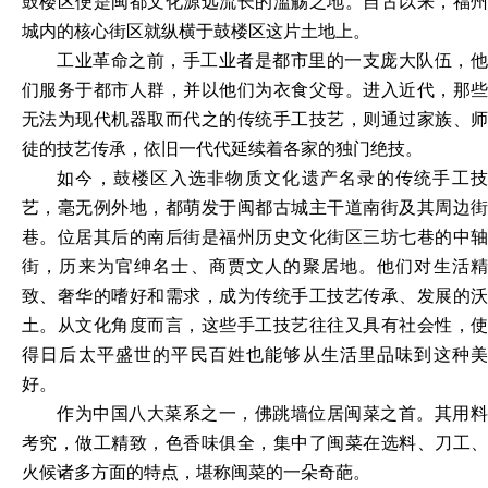
鼓楼区便是闽都文化源远流长的滥觞之地。自古以来，福州
城内的核心街区就纵横于鼓楼区这片土地上。
工业革命之前，手工业者是都市里的一支庞大队伍，他
们服务于都市人群，并以他们为衣食父母。进入近代，那些
无法为现代机器取而代之的传统手工技艺，则通过家族、师
徒的技艺传承，依旧一代代延续着各家的独门绝技。
如今，鼓楼区入选非物质文化遗产名录的传统手工技
艺，毫无例外地，都萌发于闽都古城主干道南街及其周边街
巷。位居其后的南后街是福州历史文化街区三坊七巷的中轴
街，历来为官绅名士、商贾文人的聚居地。他们对生活精
致、奢华的嗜好和需求，成为传统手工技艺传承、发展的沃
土。从文化角度而言，这些手工技艺往往又具有社会性，使
得日后太平盛世的平民百姓也能够从生活里品味到这种美
好。
作为中国八大菜系之一，佛跳墙位居闽菜之首。其用料
考究，做工精致，色香味俱全，集中了闽菜在选料、刀工、
火候诸多方面的特点，堪称闽菜的一朵奇葩。