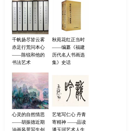
千帆扬尽皆云雾
秋苑花红正当时
赤足行荒问本心
——编纂《福建
——陈锐和他的
历代名人书画选
书法艺术
集》史话
心灵的自然情思
艺笔写仁心 丹青
——胡振德近期
寄精神 ——品读
油画风景写生创
潘玉珂艺术人生