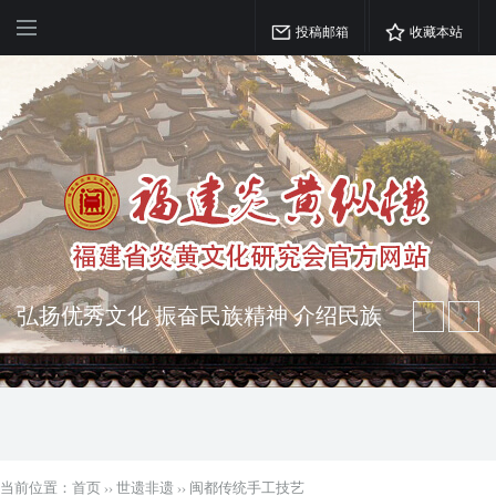
投稿邮箱
收藏本站
弘扬优秀文化 振奋民族精神 介绍民族
瑰宝 宣传中华精英
突出海西特色 报道台港澳侨 坚持古为
今用 力求雅俗共赏
当前位置：
首页
››
世遗非遗
››
闽都传统手工技艺