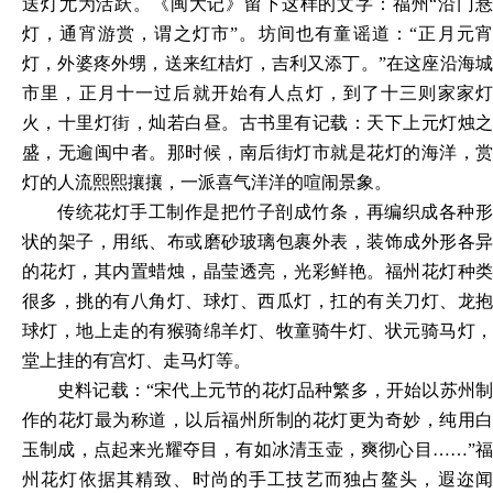
送灯尤为活跃。《闽大记》留下这样的文字：福州
“沿门
灯，通宵游赏，谓之灯市”。坊间也有童谣道：“正月元宵
灯，外婆疼外甥，送来红桔灯，吉利又添丁。”在这座沿海城
市里，正月十一过后就开始有人点灯，到了十三则家家灯
火，十里灯街，灿若白昼。古书里有记载：天下上元灯烛之
盛，无逾闽中者。那时候，南后街灯市就是花灯的海洋，赏
灯的人流熙熙攘攘，一派喜气洋洋的喧闹景象。
传统花灯手工制作是把竹子剖成竹条，再编织成各种形
状的架子，用纸、布或磨砂玻璃包裹外表，装饰成外形各异
的花灯，其内置蜡烛，晶莹透亮，光彩鲜艳。福州花灯种类
很多，挑的有八角灯、球灯、西瓜灯，扛的有关刀灯、龙抱
球灯，地上走的有猴骑绵羊灯、牧童骑牛灯、状元骑马灯，
堂上挂的有宫灯、走马灯等。
史料记载：
“宋代上元节的花灯品种繁多，开始以苏州
作的花灯最为称道，以后福州所制的花灯更为奇妙，纯用白
玉制成，点起来光耀夺目，有如冰清玉壶，爽彻心目……”福
州花灯依据其精致、时尚的手工技艺而独占鳌头，遐迩闻