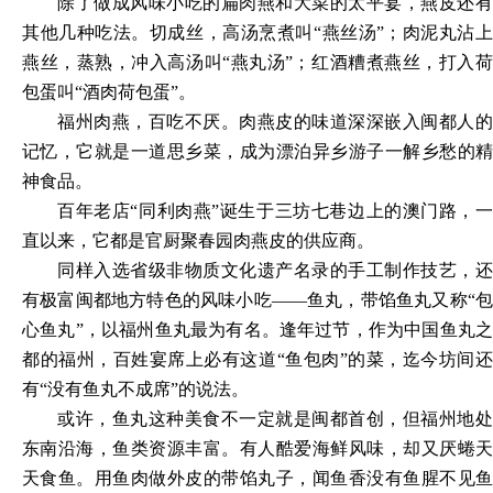
除了做成风味小吃的扁肉燕和大菜的太平宴，燕皮还有
其他几种吃法。切成丝，高汤烹煮叫
“燕丝汤”；肉泥丸沾
燕丝，蒸熟，冲入高汤叫“燕丸汤”；红酒糟煮燕丝，打入荷
包蛋叫“酒肉荷包蛋”。
福州肉燕，百吃不厌。肉燕皮的味道深深嵌入闽都人的
记忆，它就是一道思乡菜，成为漂泊异乡游子一解乡愁的精
神食品。
百年老店
“同利肉燕”诞生于三坊七巷边上的澳门路，
直以来，它都是官厨聚春园肉燕皮的供应商。
同样入选省级非物质文化遗产名录的手工制作技艺，还
有极富闽都地方特色的风味小吃
——鱼丸，带馅鱼丸又称“
心鱼丸”，以福州鱼丸最为有名。逢年过节，作为中国鱼丸之
都的福州，百姓宴席上必有这道“鱼包肉”的菜，迄今坊间还
有“没有鱼丸不成席”的说法。
或许，鱼丸这种美食不一定就是闽都首创，但福州地处
东南沿海，鱼类资源丰富。有人酷爱海鲜风味，却又厌蜷天
天食鱼。用鱼肉做外皮的带馅丸子，闻鱼香没有鱼腥不见鱼