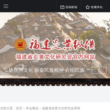
投稿邮箱
收藏本站
突出海西特色 报道台港澳侨 坚持古为
今用 力求雅俗共赏
弘扬优秀文化 振奋民族精神 介绍民族
瑰宝 宣传中华精英
当前位置：
首页
››
本会概况
››
福建省炎黄文化研究会章程