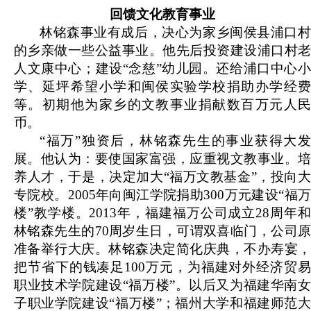
回馈文化教育事业
林铭森事业有成后，决心为家乡闽侯县浦口村
的乡亲做一些公益事业。他先后投资建设浦口村老
人文康中心；建设“念慈”幼儿园。还给浦口中心小
学、延坪希望小学和闽侯实验学校捐助办学经费
等。初期他为家乡的文教事业捐献数百万元人民
币。
“福万”独资后，林铭森先生的事业获得大发
展。他认为：要使国家富强，应重视文教事业。培
养人才，于是，决定加大“福万文教基金”，投向大
专院校。2005年向闽江学院捐助300万元建设“福万
楼”教学楼。2013年，福建福万公司成立28周年和
林铭森先生的70周岁生日，可谓双喜临门，公司原
准备举行大庆。林铭森决定简化庆典，不办寿宴，
把节省下的钱凑足100万元，为福建对外经济贸易
职业技术学院建设“福万楼”。以后又为福建华南女
子职业学院建设“福万楼”；福州大学和福建师范大