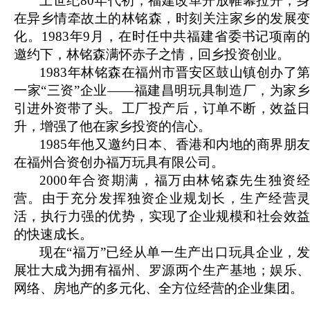
上世纪80年代初，福建改革开放帷幕拉开，身
在异乡情牵故土的林铭森，时刻关注家乡的发展变
化。1983年9月，在时任中共福建省委书记项南的
邀约下，林铭森满怀赤子之情，回乡投资创业。
1983
年林铭森在福州市晋安区鼓山镇创办了第
一家“三资”企业——福建昌明玩具制造厂，为家乡
引进外资带了头。工厂投产后，订单不断，效益日
升，增强了他在家乡投资的信心。
1985
年他又邀约日本、香港和内地的商界朋友
在福州合资创办福万玩具有限公司。
2000
年合资期满，福万由林铭森先生独资经
营。由于充分发挥独资企业规划长，生产经营灵
活，执行力强的优势，实现了企业规模和社会效益
的快速成长。
现在“福万”已经从单一生产出口玩具企业，发
展壮大成为拥有福州、罗源两个生产基地；娱乐、
网络、房地产的多元化、全方位经营的企业集团。