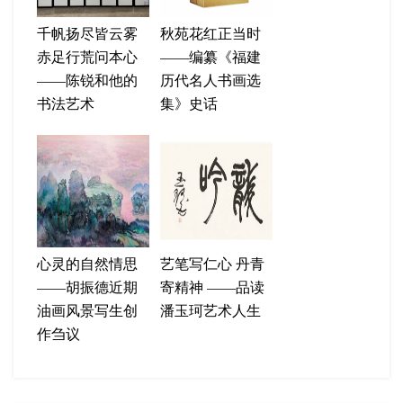
千帆扬尽皆云雾
秋苑花红正当时
赤足行荒问本心
——编纂《福建
——陈锐和他的
历代名人书画选
书法艺术
集》史话
心灵的自然情思
艺笔写仁心 丹青
——胡振德近期
寄精神 ——品读
油画风景写生创
潘玉珂艺术人生
作刍议