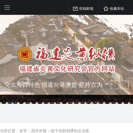
投稿邮箱
收藏本站
弘扬优秀文化 振奋民族精神 介绍民族
瑰宝 宣传中华精英
突出海西特色 报道台港澳侨 坚持古为
今用 力求雅俗共赏
当前位置：
首页
››
境外炎黄
››
​敢于创新创牌的企业家