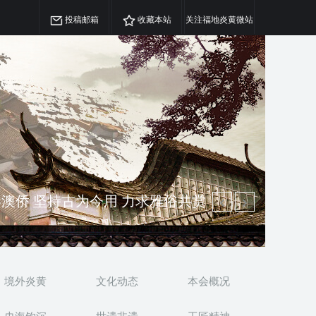
投稿邮箱
收藏本站
关注福地炎黄微站
精神 介绍民族瑰宝 宣传中华精英
澳侨 坚持古为今用 力求雅俗共赏
境外炎黄
文化动态
本会概况