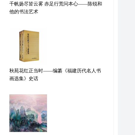
千帆扬尽皆云雾 赤足行荒问本心——陈锐和
他的书法艺术
秋苑花红正当时——编纂《福建历代名人书
画选集》史话