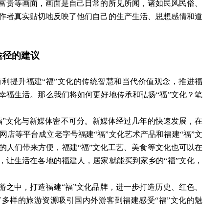
富贵等画面，画面是自己日常的所见所闻，诸如民风民俗、
作者真实贴切地反映了他们自己的生产生活、思想感情和道
途径的建议
有利提升福建
“福”
文化
的传统智慧和当代价值观念，推进福
幸福生活。那么我们将如何更好地传承和弘扬
“福”
文化
？笔
福”
文化
与新媒体密不可分。新媒体经过几年的快速发展，在
网店等平台成立老字号福建
“福”
文化
艺术产品和福建
“福”
文
的人们带来方便，福建
“福”
文化
工艺、美食等文化也可以在
地，让生活在各地的福建人，居家就能买到家乡的“福”
文化
，
。
游之中，打造福建
“福”
文化
品牌，进一步打造历史、红色、
富多样的旅游资源吸引国内外游客到福建感受
“福”
文化
的魅