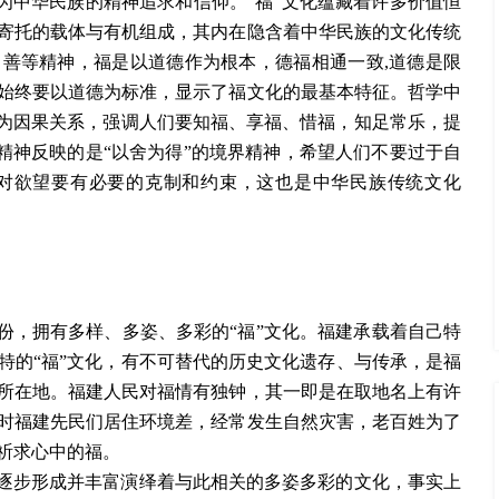
为中华民族的精神追求和信仰。
“福”
文化
蕴藏着许多价值恒
寄托的载体与有机组成，其内在隐含着中华民族的文化传统
向善等精神，福是以道德作为根本，德福相通一致
,道德是限
始终要以道德为标准，显示了福文化的最基本特征。哲学中
互为因果关系，强调人们要知福、享福、惜福，知足常乐，提
性精神反映的是“以舍为得”的境界精神，希望人们不要过于自
对欲望要有必要的克制和约束，这也是中华民族传统文化
省份，拥有多样、多姿、多彩的“福”
文化
。福建承载着自己特
特的
“福”
文化
，有不可替代的历史文化遗存、与传承，是福
所在地。福建人民对福情有独钟，其一即是在取地名上有许
时福建先民们居住环境差，经常发生自然灾害，老百姓为了
祈求心中的福。
逐步形成并丰富演绎着与此相关的多姿多彩的文化，事实上