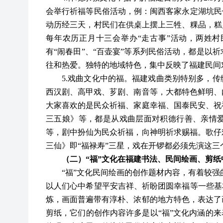
会举行祈福等民俗活动，例：闽西客家永定湖坑民
动历经三天，村民们在供桌上摆上三牲、粿品，糕
每年农历正月十三会举办“走古事”活动，两姓
有“闹春田”、“百壶宴”等系列民俗活动，都是以
往和热爱。独特的地域特色，集中反映了福建民间
5.戏曲文化中的福。福建戏曲类别特别多，
西汉剧、高甲戏、芗剧、南音等，大都特色鲜明、
大家喜欢的是民众祈福、家庭幸福、国泰民安、祝
三五娘》等，都是从戏曲层面对积德行善、亲情
等，剧中扮仙为民众祈福，向神明祈求赐福。歌仔
三仙》即“福禄寿”三星，戏在开锣都必须先演这
（二）
“福”
文化
在福建书法、民间绘画、剪纸
“福”
文化
民间绘画的创作题材内容，有着较强
以人们心中希望平安吉祥、祈盼团圆幸福等一些基
炼，画面普遍带有淳朴、浓郁的地方特色，表达了
剪纸，它们的创作内容许多是以
“福”
文化
内涵的来