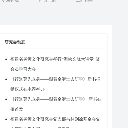
史海钩沉
世遗非遗
工匠精神
研究会动态
福建省炎黄文化研究会举行“海峡文脉大讲堂”暨
会员学习大会
《行道莫先立身——跟着余潜士去研学》新书捐
赠仪式在永泰举办
《行道莫先立身——跟着余潜士去研学》 新书在
榕首发
福建省炎黄文化研究会党支部与林则徐基金会党