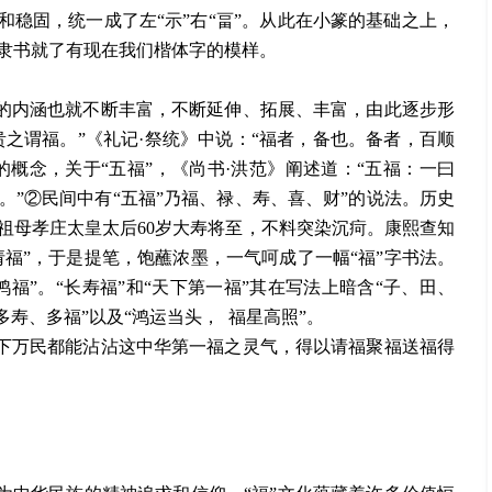
和稳固，统一成了左“示”右“畐”。从此在小篆的基础之上，
隶书就了有现在我们楷体字的模样。
”的内涵也就不断丰富，不断延伸、拓展、丰富，由此逐步形
贵之谓福。”《礼记·祭统》中说：“福者，备也。备者，百顺
的概念，关于“五福”，《尚书·洪范》阐述道：“五福：一曰
”②民间中有“五福”乃福、禄、寿、喜、财”的说法。历史
帝祖母孝庄太皇太后60岁大寿将至，不料突染沉疴。康熙查知
请福”，于是提笔，饱蘸浓墨，一气呵成了一幅“福”字书法。
福”。“长寿福”和“天下第一福”其在写法上暗含“子、田、
多寿、多福”以及“鸿运当头，
福星高照
”。
天下万民都能沾沾这中华第一福之灵气，得以请福聚福送福得