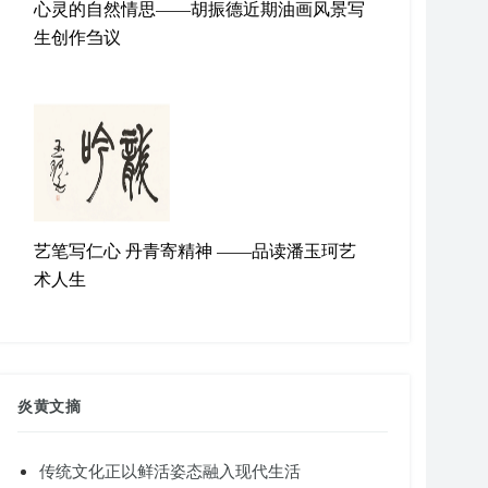
心灵的自然情思——胡振德近期油画风景写
生创作刍议
艺笔写仁心 丹青寄精神 ——品读潘玉珂艺
术人生
炎黄文摘
传统文化正以鲜活姿态融入现代生活