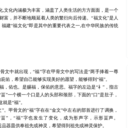
化,文化内涵极为丰富，涵盖了人类生活的方方面面，是一个
财富，并不断地顺延着人类的繁衍向后传递。“福文化”是人
福建“福文化”即是其中的重要代表之一,在中华民族的传统
骨文中就出现，“福”字在甲骨文中的写法是“两手捧着一尊
庇佑，希望自己能够实现美好的愿望，能够得到“福”。
福，佑也。是赐福，保佑的意思。福字的左边是
“礻”，指古
“畐”一个横一个口是人的头部和颈部，下面的“口”是肚子，
就是“福”。
文”。甲骨文的“福”字在在“金文”中左右的部首进行了调换，
“畐”，“福”字也发生了变化，成为形声字，示形畐声。
装满贡品器皿供奉祖先或神灵，希望得到祖先或神灵保护。