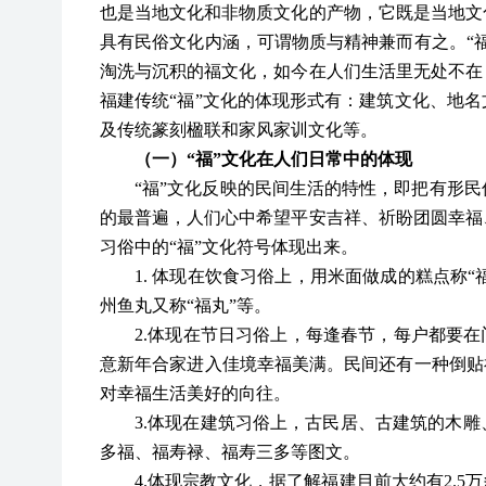
也是当地文化和非物质文化的产物，它既是当地文
具有民俗文化内涵，可谓物质与精神兼而有之。
“
淘洗与沉积的福文化，如今在人们生活里无处不在
福建传统
“福”
文化
的体现形式有：建筑文化、地名
及传统篆刻楹联和家风家训文化等。
（一）
“福”
文化
在人们日常中的体现
“福”
文化
反映的民间生活的特性，即把有形民
的最普遍，人们心中希望平安吉祥、祈盼团圆幸福
习俗中的
“
福
”
文化符号体现出来。
1.
体现在饮食习俗上，用米面做成的糕点称
“
州鱼丸又称“福丸”等。
2.体现在节日习俗上，每逢春节，每户都要在
意新年合家进入佳境幸福美满。民间还有一种倒贴
对幸福生活美好的向往。
3.体现在建筑习俗上，古民居、古建筑的木
多福、福寿禄、福寿三多等图文。
4.体现宗教文化，据了解福建目前大约有2
.
5