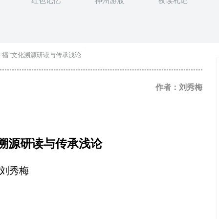
红色记忆
神州游屐
夜读札记
建“福”文化溯源研读与传承浅论
作者：刘秀梅
化溯源研读与传承浅论
刘秀梅