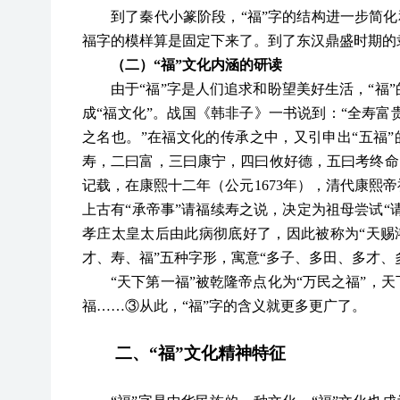
到了秦代小篆阶段，
“福”字的结构进一步简化
福字的模样算是固定下来了。到了东汉鼎盛时期的
（二）
“福”
文化
内涵的研读
由于
“福”字是人们追求和盼望美好生活，“福
成“福文化”。战国《韩非子》一书说到：“全寿富
之名也。”在福文化的传承之中，又引申出“五福”
寿，二曰富，三曰康宁，四曰攸好德，五曰考终命。
记载，在康熙十二年（公元1673年），清代康熙
上古有“承帝事”请福续寿之说，决定为祖母尝试“
孝庄太皇太后由此病彻底好了，因此被称为“天赐鸿
才、寿、福”五种字形，寓意“多子、多田、多才、
“天下第一福”被乾隆帝点化为“万民之福”，
福……③从此，“福”字的含义就更多更广了。
二、
“福”文化精神特征