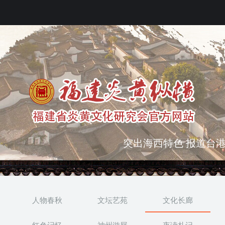
弘扬优秀文化 振奋民族
突出海西特色 报道台港
人物春秋
文坛艺苑
文化长廊