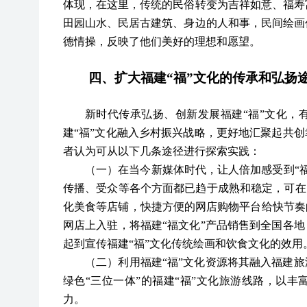
体现，在这里，传统的民俗转变为吉祥如意、福寿
田园山水、民居古建筑、身边的人和事，民间绘画
德情操，反映了他们美好的理想和愿望。
四、
扩大福建
“福”文化的传承和弘扬
新时代传承弘扬、创新发展福建
“福”
文化
，
建
“福”
文化
融入乡村振兴战略，更好地汇聚起共创
者认为可从以下几条途径进行探索实践：
（一）在当今新媒体时代，让人倍加感受到
“
传播、受众等各个方面都已趋于成熟和稳定，可在
化
美食等店铺，快捷方便的网店购物平台给快节奏
网店上入驻，将福建
“福文化”产品销售到全国各
起到宣传福建
“福”
文化
传统绘画和饮食文化的效用
（二）利用福建
“福”
文化
资源将其融入福建旅
绿色
“三位一体”的福建“福”
文化
旅游线路，以丰
力。