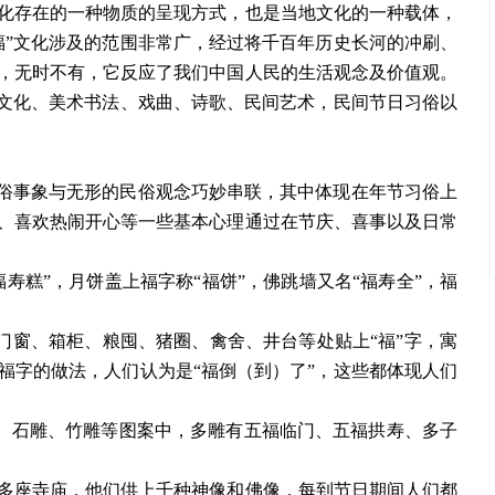
化存在的一种物质的呈现方式，也是当地文化的一种载体，
福
”
文化涉及的范围非常广，经过将千百年历史长河的冲刷、
，无时不有，它反应了我们中国人民的生活观念及价值观。
文化、美术书法、戏曲、诗歌、民间艺术，民间节日习俗以
俗事象与无形的民俗观念巧妙串联，其中体现在年节习俗上
、喜欢热闹开心等一些基本心理通过在节庆、喜事以及日常
福寿糕”，月饼盖上福字称“福饼”，佛跳墙又名“福寿全”，福
门窗、箱柜、粮囤、猪圈、禽舍、井台等处贴上“福”字，寓
福字的做法，人们认为是“福倒（到）了”，这些都体现人们
雕、石雕、竹雕等图案中，多雕有五福临门、五福拱寿、多子
万多座寺庙，他们供上千种神像和佛像，每到节日期间人们都