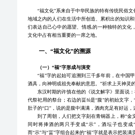
“福文化”系来自于中华民族的特有传统民俗文
地域之内的人们在生活中所创造、累积出的知识和
们表达自己心中的愿望、情感,的一种独特的文化，
文化中占有相当重要的一席之地。
一、
“福文化”的溯源
（一）
“福”字形成与演变
“福”字的起始可追溯到三千多年前，在中国甲
酒具，向神明或祖先奉献的意思。”祈求上天神灵的
东汉时期的许慎在他的《说文解字》里面说：
代祭祀用的祭台；右边的畐fú是“腹”的初始文字，
肚子的“口”，说的是腹中满满，酒肉充足有好运，这
到了周朝，人们把文字刻在青铜器上，称
“金
同时将捧酒的两只手变成“示”，酒坛子也变成
而“示”与“畐”字组合起来的“福”字就是表示把