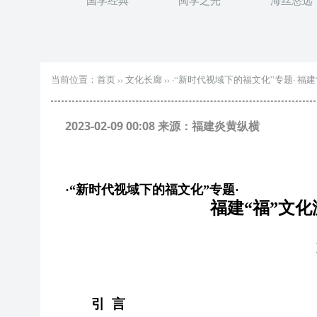
国学经典
闽学之光
海丝悠远
当前位置：
首页
››
文化长廊
››
·“新时代视域下的福文化”专题· 福
2023-02-09 00:08 来源：福建炎黄纵横
·“
新时代视域下的福文化
”
专
题
·
福建
“福”文
引
言