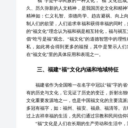
“福”字是中华民族的一种文化，“福”
文化
也成
久、历久弥新的人文精神，是我国历史文化和精神
精神如：仁义礼智、崇德尚学、趋吉避祸、向上
制人们的欲望，人们追求幸福和获得幸福的同时，
的“福文化”理念认为福和祸是相互转化，福与祸
倡“吃亏是福”观念。“福文化”的道德智慧中的理
私，如此将会得到更多的福报，其中是警示人们
在“福文化”里的具体应用和表现之一。
三、福建
“
福
”
文化内涵和地域特征
福建省作为全国唯一在名字中冠以
“福”字的
有的历史与文化，它见证了历史的变迁，折射出独
文化重要发源地之一，也是中国福文化的主要流派
多冠有福字，如：福州、福安、福鼎、福清等。古
过上吉祥幸福的生活，先民们通过宗教和民间信仰
“福”
文化
是人们在长期的生产劳动和生活中，