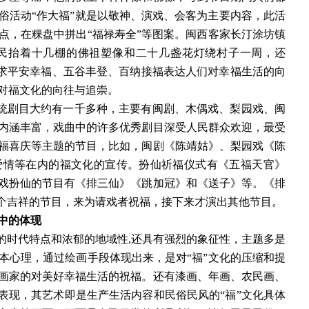
俗活动“作大福”就是以敬神、演戏、会客为主要内容，此活
点，在粿盘中拼出“福禄寿全”等图案。闽西客家长汀涂坊镇
村民抬着十几棚的佛祖塑像和二十几盏花灯绕村子一周，还
祈求平安幸福、五谷丰登、百纳接福表达人们对幸福生活的向
对福文化的向往与追崇。
传统剧目大约有一千多种，主要有闽剧、木偶戏、梨园戏、闽
内涵丰富，戏曲中的许多优秀剧目深受人民群众欢迎，最受
福喜庆等主题的节目，比如，闽剧《陈靖姑》、梨园戏《陈
爱情等在内的福文化的宣传。扮仙祈福仪式有《五福天官》
戏扮仙的节目有《排三仙》《跳加冠》和《送子》等。《排
三个吉祥的节目，来为请戏者祝福，接下来才演出其他节目。
中的体现
的时代特点和浓郁的地域性
,还具有强烈的象征性，主题多是
本心理，通过绘画手段体现出来，是对“福”
文化
的压缩和提
画家的对美好幸福生活的祝福。还有漆画、年画、农民画、
表现，其艺术即是生产生活内容和民俗民风的
“福”
文化
具体