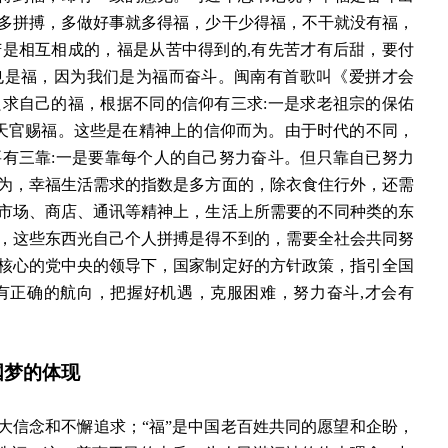
多拼搏，多做好事就多得福，少干少得福，不干就没有福，
苦是相互相成的，福是从苦中得到的
,有先苦才有后甜，要付
也是福，因为我们是为福而奋斗。闽南有首歌叫《爱拼才会
求自己的福，根据不同的信仰有三求:一是求老祖宗的保佑
帝天官赐福。这些是在精神上的信仰而为。由于时代的不同，
有三靠:一是要靠每个人的自己努力奋斗。但只靠自已努力
为，幸福生活需求的指数是多方面的，除衣食住行外，还需
市场、商店、通讯等精神上，生活上所需要的不同种类的东
，这些东西光自己个人拼搏是得不到的，需要全社会共同努
核心的党中央的领导下，国家制定好的方针政策，指引全国
有正确的航向，把握好机遇，克服困难，努力奋斗,才会有
国梦的体现
大信念和不懈追求；
“福”是中国老百姓共同的愿望和企盼，