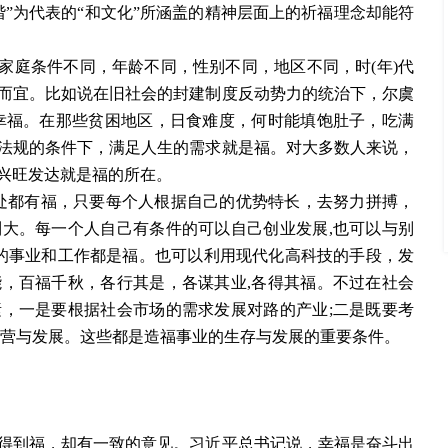
”为代表的“和文化”所涵盖的精神层面上的祈福理念却能符
家庭条件不同，年龄不同，性别不同，地区不同，时
(年)代
而宜。比如说在旧社会的封建制度反动势力的统治下，尔虞
幸福。在那些贫困地区，日食难度，何时能填饱肚子，吃满
法规的条件下，满足人生的需求就是福。对大多数人来说，
兴旺发达就是福的所在。
处都有福，只要每个人根据自己的优势特长，去努力拼搏，
大。每一个人自己有条件的可以自己创业发展,也可以与别
己的事业和工作都是福。也可以利用现代化高科技的手段，发
，百福千秋，各行其是，各谋其业,各得其福。不过在社会
，一是要根据社会市场的需求发展对路的产业;二是既要考
经营与发展。这些都是造福事业的生存与发展的重要条件。
得到福，却有一致的意见。习近平总书记说，幸福是奋斗出