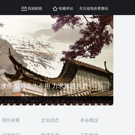
投稿邮箱
收藏本站
关注福地炎黄微站
精神 介绍民族瑰宝 宣传中华精英
澳侨 坚持古为今用 力求雅俗共赏
境外炎黄
文化动态
本会概况