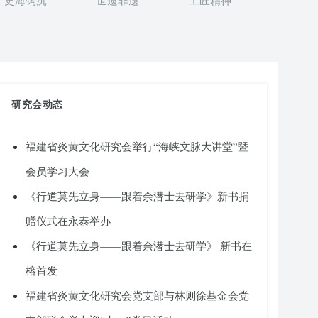
史海钩沉
世遗非遗
工匠精神
研究会动态
福建省炎黄文化研究会举行“海峡文脉大讲堂”暨
会员学习大会
《行道莫先立身——跟着余潜士去研学》新书捐
赠仪式在永泰举办
《行道莫先立身——跟着余潜士去研学》 新书在
榕首发
福建省炎黄文化研究会党支部与林则徐基金会党