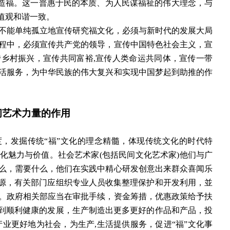
民造福。这一普惠于民的本质、为人民谋福祉的伟大理念，与
值观和谐一致。
不能单纯孤立地宣传研究福文化，必须与新时代的发展大局
程中，必须宣传共产党的领导，宣传中国特色社会主义，宣
传乡村振兴，宣传共同富裕
,宣传人类命运共同体，宣传一带
活服务，为中华民族的伟大复兴和实现中国梦起到助推的作
间艺术力量的作用
度，发掘传统
“
福
”
文化的理念精髓，体现传统文化的时代特
化魅力与价值。社会艺术家
(包括民间文化艺术家)他们与广
么，需要什么，他们在实践中精心研发创意出来群众喜闻乐
源，有关部门应组织专业人员收集整理保护和开发利用，並
。政府相关部应当在审批手续，资金筹措，优惠政策给予扶
到顺利健康的发展，生产制造出更多更好的作品和产品，投
产业更好地为社会，为生产,生活提供服务，促进
“
福
”
文化事