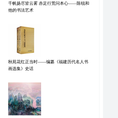
千帆扬尽皆云雾 赤足行荒问本心——陈锐和
他的书法艺术
秋苑花红正当时——编纂《福建历代名人书
画选集》史话