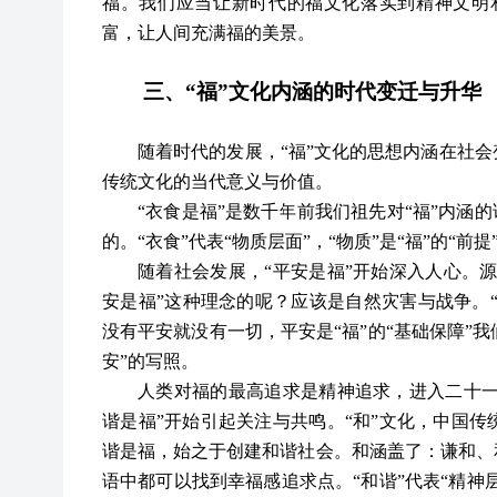
福。我们应当让新时代的福文化落实到精神文明
富，让人间充满福的美景。
三、
“
福
”
文化内涵的时代变迁与升华
随着时代的发展，
“
福
”
文化的思想内涵在社会
传统文化的当代意义与价值。
“衣食是福”是数千年前我们祖先对“福”内涵
的。“衣食”代表“物质层面”，“物质”是“福”的“前
随着社会发展，
“平安是福”开始深入人心。
安是福”这种理念的呢？应该是自然灾害与战争。“
没有平安就没有一切，平安是“福”的“基础保障”我
安”的写照。
人类对福的最高追求是精神追求，进入二十
谐是福”开始引起关注与共鸣。“和”文化，中国
谐是福，始之于创建和谐社会。和涵盖了：谦和、
语中都可以找到幸福感追求点。“和谐”代表“精神