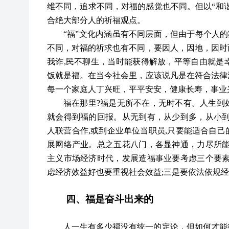
维不同，追求不同，对福的感觉也不同。但以“和谐
合绝大部分人的祈福观点。
“
福
”
文化内涵虽有不同层面，但由于每个人的
不同，对福的祈求也有不同，要因人，因地，因时
我诈,民不聊生，当时能获得解放，平等自由就是
饭就是福。在当今社会里，应该说凡是在符合法律
每一个家庭人丁兴旺，平平安安，健康长寿，事业
福在那里
?福是无所不在，无时不有。人生到
就会得到福的回报。从无到有，从少到多，从小到
人联营合作,或到企业单位当职员,只要能适合自
展网络产业。总之五花八门，各显神通，力尽所能
主义市场经济时代，发展造福事业要考虑三个要素
虑经济效益好也要重视社会效益;三是要依法依规
四、福是奋斗出来的
人一生有多少福没有统一的定论，但如何才能