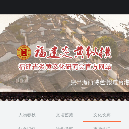
弘扬优秀文化 振奋民族
突出海西特色 报道台港
人物春秋
文坛艺苑
文化长廊