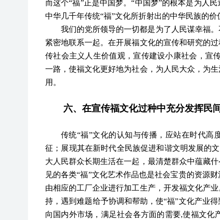
而这个“福”正是中国梦。“中国梦”的根本是为人
中华几千年传统
“
福
”
文化所折射出的中华民族的价
我们的党所领导的一切都是为了人民谋幸福。
紧密地联系一起。在开展福文化的宣传和研究的过
传社会主义人生价值观，宣传建设小康社会，宣
一路，使福文化更好地为社会，为人民大众，为生
用。
六、在宣传福文化过种中充分发挥民
传统
“
福
”
文化的认知与传播，应站在时代高
征；展现其在新时代全民族促进和谐文明发展的文
大人民群众长期生活在一起，最清楚群众中蕴藏什
见的各类
“
福
”
文化艺术作品也是社会宝贵的资源财
由相应的工厂企业进行加工生产，开发福文化产业
持，遇到难题给予协调和帮助，使
“
福
”
文化产业得
向国内外市场，满足社会各方面的需要
,使福文化