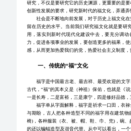
研究，不仅是要研究它的历史渊源，更重要的是要
创新性发展的要求，研究新时代的福文化，弄通弄
社会是不断地向前发展，对于历史上福文化在
留在历史的水平。当前我们研究福文化就是要研
用，落实到新时代现代化建设中去，要充分调动
力，促进各项事业的发展，要创造更多的福果，使
感，从而更加热爱我们的党，热爱社会主义制度，
一、传统的
“
福
”
文化
福字是中国最古老、最吉祥、最受欢迎的文字
古代，“福”的其本义是（神祖）保佑，也就是《说
一是长寿，二是富裕，三是康宁，四是修好品德，
福字单从字面解释，福字是祈求一口田，衣禄
与期盼，古人把各种造型不同的福字用在建筑物
椅)，各种服装（衣、被、帽、鞋、巾、兜)，碗
的还以蝙蝠造型及谐音代替。从中可以看出，一个