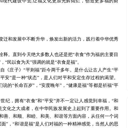
和现代建设中去
,让福文化更加光辉灿烂，创造更多福的财
变迁和发展中不断升华，焕发出新的活力，践行着中华优秀
的诠释。直到今天绝大多数人也还是把“衣食”作为福的主要目
提”，“民以食为天”强调的就是“衣食是福”。
源自《庄子》“平则福”距今两千多年。是什么让古人产生“平
平安”是一种“状态”，是人们对平和安定生存过程的渴望。
们说的“长命百岁”，“安度晚年”，“健康是福”等都是祈福“平
一世纪，拥有
“衣食”和“平安”并不一定让人感觉到幸福，“和
传统文化之大成者，在中华民族发展史上起到了重要作用。和
和善、和顺、和睦、和美、和谐等方面内容，从任何一个词
层面”，“和谐是福”是人们对福的一种精神感觉，当然人的思