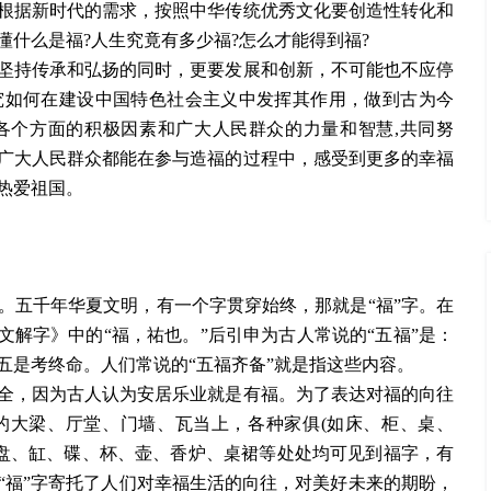
根据新时代的需求，按照中华传统优秀文化要创造性转化和
懂什么是福
?人生究竟有多少福?怎么才能得到福?
坚持传承和弘扬的同时，更要发展和创新，不可能也不应停
究如何在建设中国特色社会主义中发挥其作用，做到古为今
各个方面的积极因素和广大人民群众的力量和智慧
,共同努
广大人民群众都能在参与造福的过程中，感受到更多的幸福
热爱祖国。
。五千年华夏文明，有一个字贯穿始终，那就是
“福”字。在
文解字》中的“福，祐也。”后引申为古人常说的“五福”是：
五是考终命。人们常说的“五福齐备”就是指这些内容。
全，因为古人认为安居乐业就是有福。为了表达对福的向往
的大梁、厅堂、门墙、瓦当上，各种家俱
(如床、柜、桌、
、盘、缸、碟、杯、壶、香炉、桌裙等处处均可见到福字，有
“福”字寄托了人们对幸福生活的向往，对美好未来的期盼，