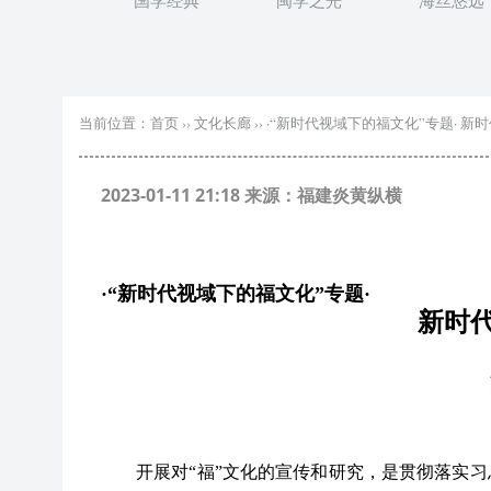
国学经典
闽学之光
海丝悠远
当前位置：
首页
››
文化长廊
››
·“新时代视域下的福文化”专题· 新时
2023-01-11 21:18 来源：福建炎黄纵横
·“
新时代视域下的福文化
”
专
题
·
新时代
开展对
“
福
”
文化的宣传和研究，是贯彻落实习