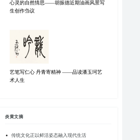
心灵的自然情思——胡振德近期油画风景写
生创作刍议
艺笔写仁心 丹青寄精神 ——品读潘玉珂艺
术人生
炎黄文摘
传统文化正以鲜活姿态融入现代生活