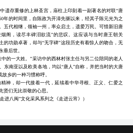
中遗存重修的上林圣宫，庙柱上印刻着一副著名的对联“唐
50年的时间里，自陈政为开漳先驱以来，经其子陈元光为之
。五代相继，领袖一州，率众启土，遗爱万民。可惜新旧唐
凌烟阁，读尽丰碑泪欲流”的悲叹。这应该与当时唐王朝关
土的功勋卓著，却与“无字碑”这段历史有着惊人的吻合，无
永垂后世。
中的一大姓。”采访中的西林村张主任与另二位陪同的老人
、东南亚以及欧美各地，均以“唐人”自称，并把当时的大唐
国或故乡的一种习惯称呼。
精神，却一代接着一代，延续着中华寻根、正义、仁爱之
先贤们无比崇敬的心思。
“走进八闽”文化采风系列之《走进云宵》）