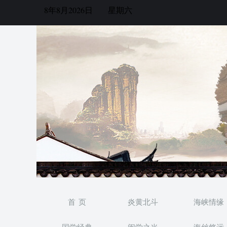
8年8月2026日
星期六
首 页
炎黄北斗
海峡情缘