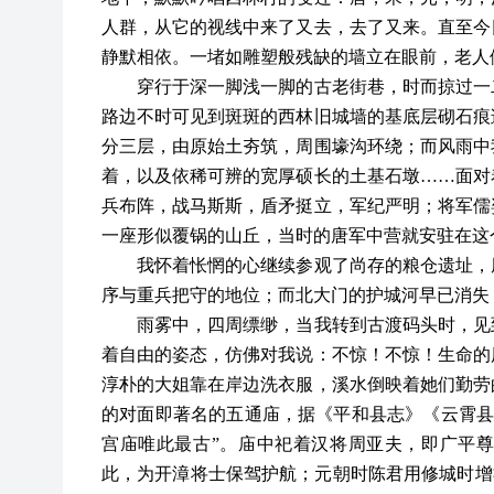
人群，从它的视线中来了又去，去了又来。直至今
静默相依。一堵如雕塑般残缺的墙立在眼前，老人
穿行于深一脚浅一脚的古老街巷，时而掠过一二
路边不时可见到斑斑的西林旧城墙的基底层砌石痕
分三层，由原始土夯筑，周围壕沟环绕；而风雨中
着，以及依稀可辨的宽厚硕长的土基石墩……面对
兵布阵，战马斯斯，盾矛挺立，军纪严明；将军儒
一座形似覆锅的山丘，当时的唐军中营就安驻在这
我怀着怅惘的心继续参观了尚存的粮仓遗址，厚
序与重兵把守的地位；而北大门的护城河早已消失
雨雾中，四周缥缈，当我转到古渡码头时，见到
着自由的姿态，仿佛对我说：不惊！不惊！生命的
淳朴的大姐靠在岸边洗衣服，溪水倒映着她们勤劳
的对面即著名的五通庙，据《平和县志》《云霄县厅
宫庙唯此最古”。庙中祀着汉将周亚夫，即广平尊
此，为开漳将士保驾护航；元朝时陈君用修城时增祀