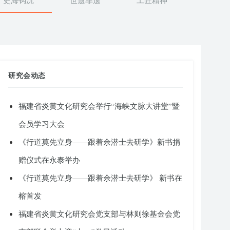
史海钩沉
世遗非遗
工匠精神
研究会动态
福建省炎黄文化研究会举行“海峡文脉大讲堂”暨
会员学习大会
《行道莫先立身——跟着余潜士去研学》新书捐
赠仪式在永泰举办
《行道莫先立身——跟着余潜士去研学》 新书在
榕首发
福建省炎黄文化研究会党支部与林则徐基金会党