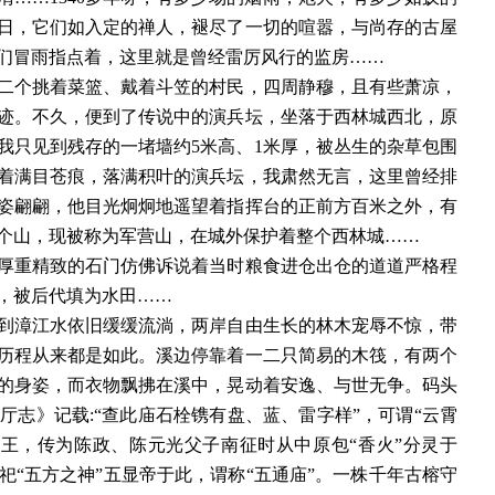
日，它们如入定的禅人，褪尽了一切的喧嚣，与尚存的古屋
们冒雨指点着，这里就是曾经雷厉风行的监房……
个挑着菜篮、戴着斗笠的村民，四周静穆，且有些萧凉，
迹。不久，便到了传说中的演兵坛，坐落于西林城西北，原
我只见到残存的一堵墙约5米高、1米厚，被丛生的杂草包围
着满目苍痕，落满积叶的演兵坛，我肃然无言，这里曾经排
姿翩翩，他目光炯炯地遥望着指挥台的正前方百米之外，有
个山，现被称为军营山，在城外保护着整个西林城……
重精致的石门仿佛诉说着当时粮食进仓出仓的道道严格程
，被后代填为水田……
漳江水依旧缓缓流淌，两岸自由生长的林木宠辱不惊，带
历程从来都是如此。溪边停靠着一二只简易的木筏，有两个
的身姿，而衣物飘拂在溪中，晃动着安逸、与世无争。码头
志》记载:“查此庙石栓镌有盘、蓝、雷字样”，可谓“云霄
王，传为陈政、陈元光父子南征时从中原包“香火”分灵于
“五方之神”五显帝于此，谓称“五通庙”。一株千年古榕守