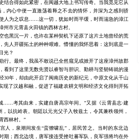
结合得如此紧密，在闽越大地上书写传奇。当我觅见它从
涵，内心中便一直激荡着释之不去的情怀，并深为之感到骄
使人为之叹息……这一切，犹如时而平缓，时而湍急的漳江
漳州市元霄县火田镇的西林古村。
也黑沉一片，也许在某种契机下还原了这片土地曾经的荒
，先人开疆拓土的种种艰难。懵懂的我怀思着：这到底是一
目光？
行。最终，我虽不敢说已全然窥见或掀开了这座漳州故郡
，看到了这里无数先贤以睿智与胆识、勤耕与坚韧铸就的漫
经30年，却由此开启了闽南历史的新纪元，中原文化从千山
，实现了汉越和融，促进了福建农耕文明和经济文化得到开拓
……考其由来，实建自唐高宗年间。”又据《云霄县志·建
州，以抗岭表。朝廷以元光父子入牧兹土，令其兼秩领州，
霄西林村。”
宫人，泉潮间发生“蛮獠啸乱”，居民苦之。当时的东北边
时期；西北边境，唐军接连受挫吐蕃军队，良军强将均在外