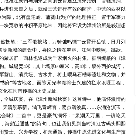
，批准在泉州与潮州之间的云霄建立漳州治所，管辖漳浦、
兵进驻云霄之后，就设三营进行有效的防护，中营的西林以
脉为障，北有盘陀岭、蒲葵山为护”的地理特征，置于军事力
一块宽敞的冲积平原地带，因此将它设为漳州治所是较理想
抚笔：“三军歌按堵，万骑弛鸣镖”“云霄开岳镇，日月列
署等新城的建设中，喜悦之情在翠林、江河中映照、跳跃。
的聚居群，西林也遂成为千家烟火的村集。据明编纂的《漳
构。城堤宽4米，其上墙厚60厘米，高4米，墙外西护城河，
军营山、演兵坛、古水井、将士喂马石槽等遗址和文物，并
寨”“尚书府”等古地名。而陈元光率领将士兴建的拦水坝堰工程，
原文化在闽南传播的历史见证。
全城庆宴。在《漳州新城秋宴》这首诗中，他满怀激情的
，天清景幕新。鸿飞青嶂杳，鹭点碧波真……东涌沧溟玉，
成会咏》二首中，更是豪气满怀：“泉潮天万里，一镇屹天
虎，海舶近通盐”的诗句，也让我们见到当时漳江古码头熙熙
用贤士、兴办学校，和亲通婚，传播中原先进文化与生产技