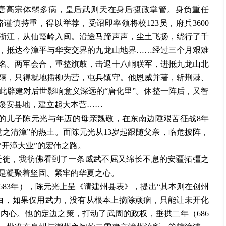
唐高宗体弱多病，皇后武则天在身后摄政掌管。身负重任
谨慎持重，得以举荐，受诏即率领将校123员，府兵3600
浙江，从仙霞岭入闽。沿途马蹄声声，尘土飞扬，绕行了千
，抵达今漳平与华安交界的九龙山地界……经过三个月艰难
余名。两军会合，重整旗鼓，击退十八峒联军，进抵九龙山北
隔，只得就地插柳为营，屯兵镇守。他恩威并著，斩荆棘、
此辟建对后世影响意义深远的“唐化里”。休整一阵后，又智
绥安县地，建立起大本营……
的儿子陈元光与年迈的母亲魏敬，在东南边陲艰苦征战8年
之清漳”的热土。而陈元光从13岁起跟随父亲，临危披阵，
开漳大业”的宏伟之路。
徙，我彷佛看到了一条威武不屈又绵长不息的安疆拓彊之
是凝聚着坚固、紧牢的华夏之心。
3年），陈元光上呈《请建州县表》，提出“其本则在创州
白，如果仅用武力，没有从根本上摘除顽痼，只能让未开化
内心。他的定边之策，打动了武周的政权，垂拱二年（686