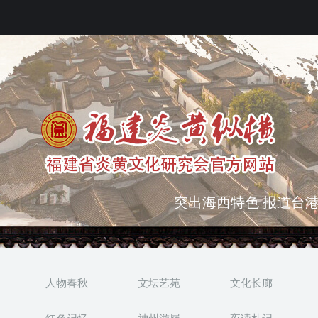
突出海西特色 报道台港
弘扬优秀文化 振奋民族
人物春秋
文坛艺苑
文化长廊