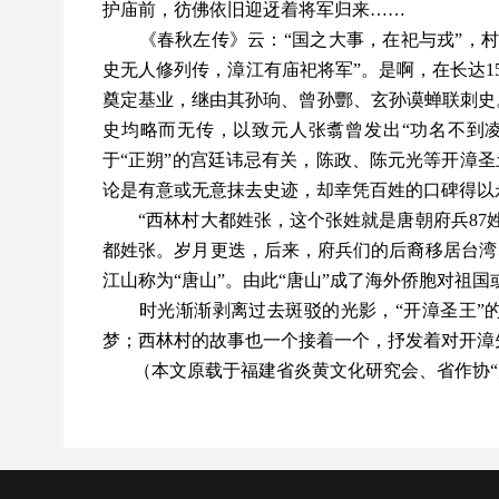
护庙前，彷佛依旧迎迓着将军归来……
《春秋左传》云：“国之大事，在祀与戎”，村
史无人修列传，漳江有庙祀将军”。是啊，在长达1
奠定基业，继由其孙珦、曾孙酆、玄孙谟蝉联刺史
史均略而无传，以致元人张翥曾发出“功名不到
于“正朔”的宫廷讳忌有关，陈政、陈元光等开漳圣
论是有意或无意抹去史迹，却幸凭百姓的口碑得以
“西林村大都姓张，这个张姓就是唐朝府兵87姓
都姓张。岁月更迭，后来，府兵们的后裔移居台湾
江山称为“唐山”。由此“唐山”成了海外侨胞对祖
时光渐渐剥离过去斑驳的光影，“开漳圣王”的
梦；西林村的故事也一个接着一个，抒发着对开漳
（本文原载于福建省炎黄文化研究会、省作协