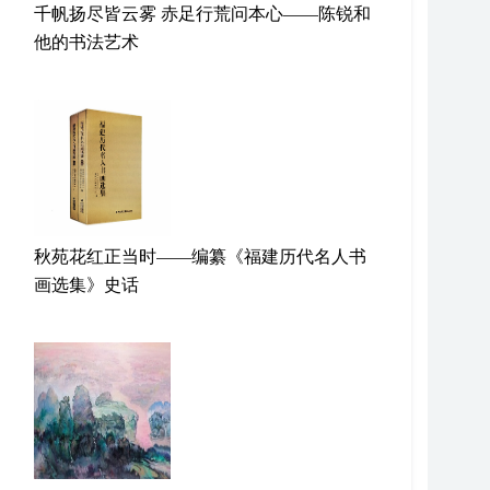
千帆扬尽皆云雾 赤足行荒问本心——陈锐和
他的书法艺术
秋苑花红正当时——编纂《福建历代名人书
画选集》史话