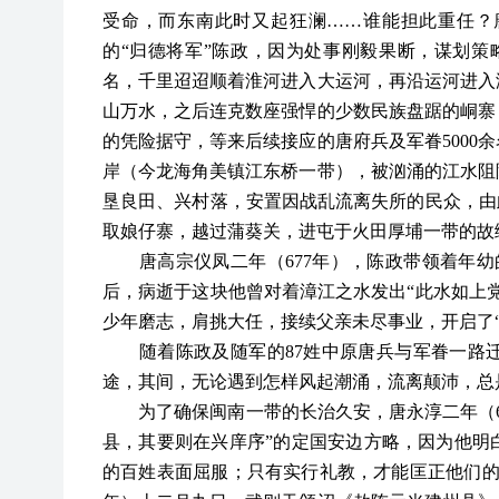
受命，而东南此时又起狂澜……谁能担此重任？
的“归德将军”陈政，因为处事刚毅果断，谋划策略
名，千里迢迢顺着淮河进入大运河，再沿运河进入
山万水，之后连克数座强悍的少数民族盘踞的峒寨
的凭险据守，等来后续接应的唐府兵及军眷5000
岸（今龙海角美镇江东桥一带），被汹涌的江水阻
垦良田、兴村落，安置因战乱流离失所的民众，由
取娘仔寨，越过蒲葵关，进屯于火田厚埔一带的故
唐高宗仪凤二年（677年），陈政带领着年幼
后，病逝于这块他曾对着漳江之水发出“此水如上党
少年磨志，肩挑大任，接续父亲未尽事业，开启了“
随着陈政及随军的87姓中原唐兵与军眷一路迁
途，其间，无论遇到怎样风起潮涌，流离颠沛，总
为了确保闽南一带的长治久安，唐永淳二年（68
县，其要则在兴庠序”的定国安边方略，因为他明
的百姓表面屈服；只有实行礼教，才能匡正他们的