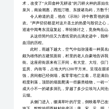
术，改变了“火田畲种无耕读”的刀耕火种的原始
泉兴，南渝潮惠，西抵汀赣、东接诸岛屿，方数千
令人称道的是，他在《示珦》诗中教育他的孩子
农。”声声切切都是对这片圣土的热爱与殷切之心，
巡途中闻粤东流寇复起，率轻骑讨之，竟身殉岳山
从这些简约但又力透纸背的点滴史迹中，我终于
血泪的历程。
此时，雨越下越大，空气中似弥漫着一种莫名的
颇为雄伟的古建筑面前，村里的老人自豪地告诉我
衙。这座府衙原来有三开间，有大堂、大埕、仪门
监房、内衙等，占地大约1200平方米。呈现在
蚀，房间都已经倒塌，孤零零地伫立着，尽是满目
程度剥落，顶部的墙面爬满一些蕨类植物，一砖一
成大小不一的诸多洞孔，穿越了多少尘埃与人间沧
云烟。
从侧门进入，缀满草叶的厅堂，倒映着早已改变
地下，默默吟唱西林村的变迁：唐，宋，元，明，清