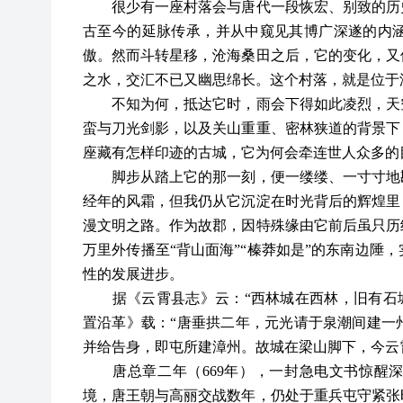
很少有一座村落会与唐代一段恢宏、别致的历史
古至今的延脉传承，并从中窥见其博广深遂的内
傲。然而斗转星移，沧海桑田之后，它的变化，又
之水，交汇不已又幽思绵长。这个村落，就是位于
不知为何，抵达它时，雨会下得如此凌烈，天空
蛮与刀光剑影，以及关山重重、密林狭道的背景下
座藏有怎样印迹的古城，它为何会牵连世人众多的
脚步从踏上它的那一刻，便一缕缕、一寸寸地勘
经年的风霜，但我仍从它沉淀在时光背后的辉煌里
漫文明之路。作为故郡，因特殊缘由它前后虽只历
万里外传播至“背山面海”“榛莽如是”的东南边陲
性的发展进步。
据《云霄县志》云：“西林城在西林，旧有石城
置沿革》载：“唐垂拱二年，元光请于泉潮间建一
并给告身，即屯所建漳州。故城在梁山脚下，今云
唐总章二年（669年），一封急电文书惊醒深
境，唐王朝与高丽交战数年，仍处于重兵屯守紧张