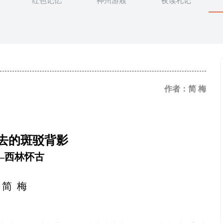
红色记忆
神州游屐
夜读札记
作者：简 梅
去的斑驳背影
—西林怀古
简
梅