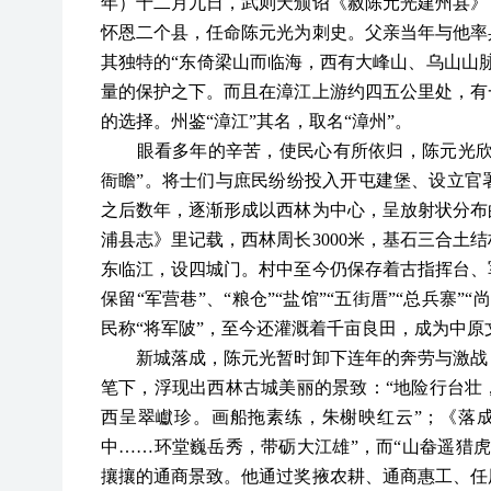
年）十二月九日，武则天颁诏《赦陈元光建州县》
怀恩二个县，任命陈元光为刺史。父亲当年与他率
其独特的“东倚梁山而临海，西有大峰山、乌山山
量的保护之下。而且在漳江上游约四五公里处，有
的选择。州鉴“漳江”其名，取名“漳州”。
眼看多年的辛苦，使民心有所依归，陈元光欣然
衙瞻”。将士们与庶民纷纷投入开屯建堡、设立官
之后数年，逐渐形成以西林为中心，呈放射状分布
浦县志》里记载，西林周长3000米，基石三合土结
东临江，设四城门。村中至今仍保存着古指挥台、
保留“军营巷”、“粮仓”“盐馆”“五街厝”“总兵
民称“将军陂”，至今还灌溉着千亩良田，成为中
新城落成，陈元光暂时卸下连年的奔劳与激战，
笔下，浮现出西林古城美丽的景致：“地险行台壮
西呈翠巘珍。画船拖素练，朱榭映红云”；《落
中……环堂巍岳秀，带砺大江雄”，而“山畚遥猎
攘攘的通商景致。他通过奖掖农耕、通商惠工、任