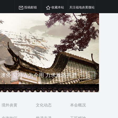
投稿邮箱
收藏本站
关注福地炎黄微站
澳侨 坚持古为今用 力求雅俗共赏
精神 介绍民族瑰宝 宣传中华精英
境外炎黄
文化动态
本会概况