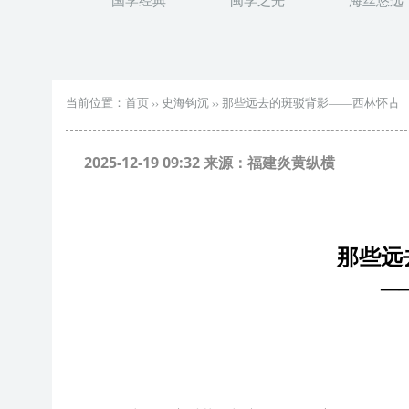
国学经典
闽学之光
海丝悠远
当前位置：
首页
››
史海钩沉
››
那些远去的斑驳背影——西林怀古
2025-12-19 09:32 来源：福建炎黄纵横
那些远
—