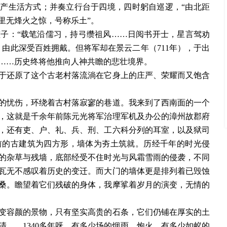
生产生活方式；并奏立行台于四境，四时躬自巡逻，“由北距
里无烽火之惊，号称乐土”。
：“载笔沿儒习，持弓缵祖风……日阅书开士，星言驾劝
由此深受百姓拥戴。但将军却在景云二年（711年），于出
……历史终将他推向人神共瞻的悲壮境界。
还原了这个古老村落流淌在它身上的庄严、荣耀而又饱含
忧伤，环绕着古村落寂寥的巷道。我来到了西南面的一个
，这就是千余年前陈元光将军治理军机及办公的漳州故郡府
，还有吏、户、礼、兵、刑、工六科分列的耳室，以及狱司
眼前的古建筑为四方形，墙体为夯土筑就。历经千年的时光侵
的杂草与残墙，底部经受不住时光与风霜雪雨的侵袭，不同
瓦无不感叹着历史的变迁。而大门的墙体更是排列着已毁蚀
桑。瞻望着它们残破的身体，我摩挲着岁月的演变，无情的
容颜的景物，只有坚实高贵的石条，它们仍铺在厚实的土
……1340多年呀，有多少场的烟雨，炮火，有多少如蚁的