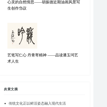
心灵的自然情思——胡振德近期油画风景写
生创作刍议
艺笔写仁心 丹青寄精神 ——品读潘玉珂艺
术人生
炎黄文摘
传统文化正以鲜活姿态融入现代生活