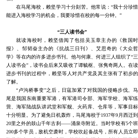
在马尾海校，赖坚学习十分刻苦。他常说：“我十分珍惜
能进入海校学习的机会，我要珍惜在校的每一分钟。”
“三人读书会”
就读海校时，赖坚借阅了包括吴玉章主办的《救国时
报》、邹韬奋主办的《抗战三日刊》、艾思奇的《大众哲
学》等在内的许多进步书刊。他与何康、何进三人组织了“三
人读书会”，读书会后来又吸收了谭毓枢、张隽奇两人。在读
进步书刊的过程中，赖坚等人对共产党及其主张有了初步的
了解。
“卢沟桥事变”之后，日寇加紧了对我国的侵略步伐。马
尾是我国东南重要军港，有军港司令部、海军学校、海军练
营、海军陆战队讲武堂和军舰、火药库、仓库等，军事目标
十分明显。为了避免日机轰炸，马尾海校于1937年9月西迁到
20里之外的鼓山千年古刹——涌泉寺附近。当时学校有5个班
200多个学员，敌机空袭时，学校吹起备战号，所有人员立即