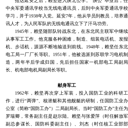
抵达延安之后，赖坚进入陕北公学。“陕公”毕业后，任
中央军委通讯学校当无线电通讯员，后到中央军委通讯学校
学习，并于1938年入党。延安7年，他从学员到教员，培养通
讯人才，为人民军队的无线电通讯立下了汗马功劳。
1945
年，赖坚随部队转战东北，在东北民主联军中继续
从事军工工作。他克服各种困难，制造、组装电话机、发报
机、步话机，源源不断地输送到前线。1948年，赖坚任东北
电工局一厂厂长等职。1951年，他被选派到苏联学习电机制
造，两年半后学成归国，先后担任国家一机部电工局副局
长、机电部电机局副局长等职。
献身军工
1962
年，赖坚再次穿上军装，投入国防工业的科研工
作，进行“两弹”、核潜艇和其他舰艇的研制，任国防工业办
公室（简称“国防工办”）二局副局长。当时“国防工办”主任为
罗瑞卿，常务副主任是赵尔陆。赖坚与张爱萍（时任解放军
副总参谋长、国防科委副主任）、刘杰（时任核工业部部