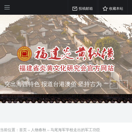
投稿邮箱
收藏本站
突出海西特色 报道台港澳侨 坚持古为
今用 力求雅俗共赏
弘扬优秀文化 振奋民族精神 介绍民族
瑰宝 宣传中华精英
当前位置：
首页
››
人物春秋
››
马尾海军学校走出的军工功臣