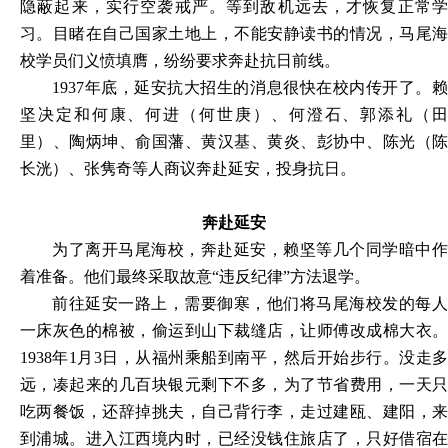
隐蔽起来，实行空袭戒严。等到敌机远去，才恢复正常学
习。目睹在自己国家土地上，不能安静读书的情况，马尾海
校学员们义愤填膺，纷纷要求奔赴抗日前线。
1937
年底，延安抗大招生的消息很快在校内传开了。赖
坚决定和何康、何进（何世庚）、何澄石、郭添礼（田
里）、陶炳坤、俞国藩、黄汉基、黄炎、彭协中、陈光（陈
长洸）、张隽奇等人商议奔赴延安，投身抗日。
奔赴延安
为了离开马尾海校，奔赴延安，赖坚等几个同学暗中作
着准备。他们最终采取故意“违反纪律”方法退学。
前往延安一路上，需要御寒，他们将马尾海校发的每人
一床灰色的棉被，偷运到山下裁缝店，让师傅改成棉大衣。
1938年1月3日，从福州乘船到南平，然后开始步行。没走多
远，凑起来的几百块银元剩下不多，为了节省费用，一天只
吃两餐饭，还辞掉挑夫，自己背行李，走过建瓯、建阳，来
到浦城。进入江西境内时，已经没钱住旅店了，只好借宿在