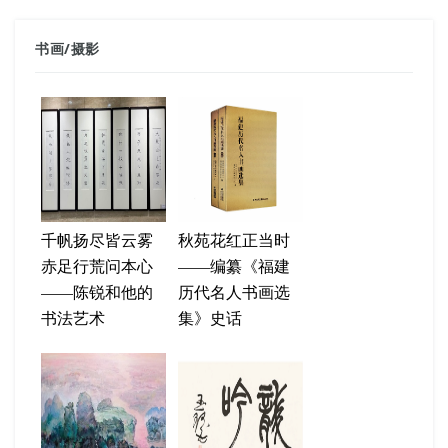
书画
/
摄影
千帆扬尽皆云雾
秋苑花红正当时
赤足行荒问本心
——编纂《福建
——陈锐和他的
历代名人书画选
书法艺术
集》史话