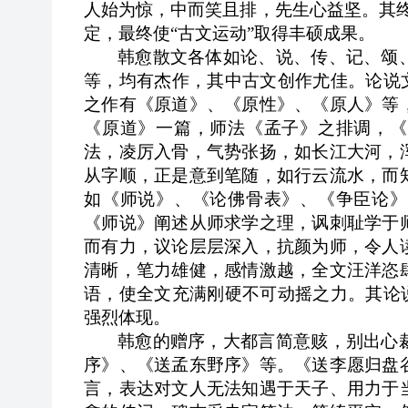
人始为惊，中而笑且排，先生心益坚。其
定，最终使“古文运动”取得丰硕成果。
韩愈散文各体如论、说、传、记、颂
等，均有杰作，其中古文创作尤佳。论说
之作有《原道》、《原性》、《原人》等
《原道》一篇，师法《孟子》之排调，《
法，凌厉入骨，气势张扬，如长江大河，
从字顺，正是意到笔随，如行云流水，而
如《师说》、《论佛骨表》、《争臣论》
《师说》阐述从师求学之理，讽刺耻学于
而有力，议论层层深入，抗颜为师，令人
清晰，笔力雄健，感情激越，全文汪洋恣
语，使全文充满刚硬不可动摇之力。其论
强烈体现。
韩愈的赠序，大都言简意赅，别出心
序》、《送孟东野序》等。《送李愿归盘
言，表达对文人无法知遇于天子、用力于