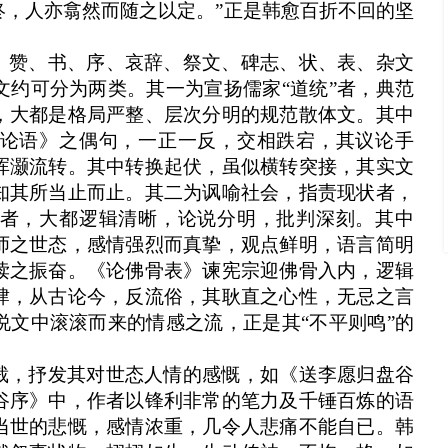
终，人亦翕然而随之以定。”正是韩愈百折不回的坚
、赞、书、序、哀辞、祭文、碑志、状、表、杂文
文约可分为两类。其一为宣扬儒家“道统”者，典范
，大都是格局严整、层次分明的规范散体文。其中
论语》之偶句，一正一反，交相跌宕，其议论手
浑灏流转。其中转换起伏，虽似横转突接，其实文
知其所当止而止。其二为讽喻社会，指责现状者，
者，大都逻辑清晰，论说分明，批判深刻。其中
师之世态，感情强烈而真挚，观点鲜明，语言简明
读之振奋。《论佛骨表》谏宪宗迎佛骨入内，逻辑
肆，从古论今，反流俗，其耿直之心性，无忌之言
说文中滚滚而来的情感之流，正是其“不平则鸣”的
裁，抒发其对世态人情的感慨，如《送李愿归盘谷
谷序》中，作者以锋利非常的笔力及千锤百炼的语
当世的悲慨，感情浓重，几令人悲痛不能自已。韩