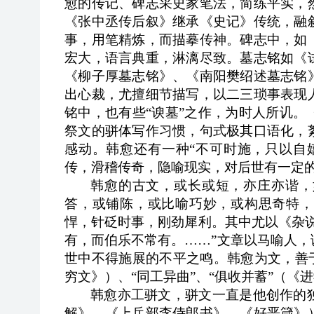
愈的传记、碑志采史家笔法，简练平实，
《张中丞传后叙》继承《史记》传统，融
事，用笔精炼，而描摹传神。碑志中，如
宏大，语言典重，淋漓尽致。墓志铭如《
《柳子厚墓志铭》、《南阳樊绍述墓志铭
出心裁，尤擅细节描写，以二三琐事表现
铭中，也有些“谀墓”之作，为时人所讥
祭文的骈体写作习惯，句式极其口语化，
感动。韩愈还有一种“不可时施，只以自
传，滑稽传奇，隐喻现实，对后世有一定
韩愈的古文，或长或短，亦庄亦谐，
答，或铺陈，或比喻巧妙，或构思奇特，
悍，针砭时事，刚劲犀利。其中尤以《杂
有，而伯乐不常有。……”文章以马喻人
世中不得施展的不平之鸣。韩愈为文，善
穷文》）、“同工异曲”、“俱收并蓄”（《
韩愈亦工骈文，骈文一直是他创作的
解》、《上兵部李侍郎书》、《好恶箴》