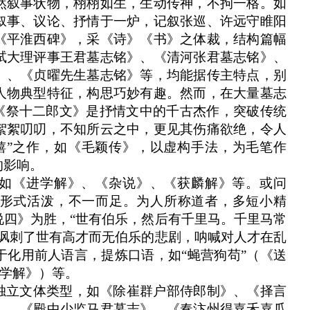
然叙事状物，栩栩如生，生动传神，不拘一格。如
叙事、议论、抒情于一炉，记叙张巡、许远守睢阳
《平淮西碑》，采《诗》《书》之体裁，结构篇幅
试大理评事王君墓志铭》、《清河张君墓志铭》、
》、《贞曜先生墓志铭》等，均能据传主特点，别
人物典型特征，构思巧妙有趣。然而，在大量墓志
。《祭十二郎文》是抒情文中的千古杰作，突破传统
絮絮叨叨，不知所云之中，更见其伤痛欲绝，令人
嬉”之作，如《毛颖传》，以虚构手法，为毛笔作
的影响。
如《进学解》、《杂说》、《获麟解》等。或问
形式活泼，不一而足。为人所称道者，多短小精
说四》为胜，“世有伯乐，然后有千里马。千里马常
，讽刺了世有高才而无伯乐的悲剧，呐喊对人才在乱
于化用前人语言，提炼口语，如“蝇营狗苟”（《送
进学解》）等。
独立文体类型，如《除崔群户部侍郎制》、《择言
）、《殿中少监马君墓志》、《奏汴州得嘉禾嘉瓜