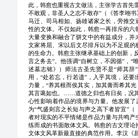
此，韩愈也重视古文做法，主张学古首先
不敢观，非圣人之志不敢存”（《答李翊
马迁、司马相如、扬雄诸家之长，旁推交
性的文体。不仅如此，韩愈一再排斥的六
大量变换和融合了骈文中的有益成分，并
文家将屈、宋以后文尽排斥以为不足观的
的生命力。韩愈主张继承基础上的创新，
言之务去”。他强调“自树立，不因循”，
述墓志铭》）师法古圣先贤不是“师其辞
用，“处若忘，行若遗”，入乎其境，还
力量，“养其根而俟其实，加其膏而希其
其言蔼如也。……道德之归也有日矣，况
心性影响着作品的境界与力量。他发展了孟
为“气盛则言之长短与声之高下者皆宜”（
者对现实的不平情绪是作品力量与共鸣产
练而成的书面散体文风。韩愈的古文理论
文体文风革新最直接的典范作用。李汉《