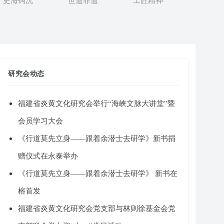
史海钩沉
世遗非遗
工匠精神
研究会动态
福建省炎黄文化研究会举行“海峡文脉大讲堂”暨
会员学习大会
《行道莫先立身——跟着余潜士去研学》新书捐
赠仪式在永泰举办
《行道莫先立身——跟着余潜士去研学》 新书在
榕首发
福建省炎黄文化研究会党支部与林则徐基金会党