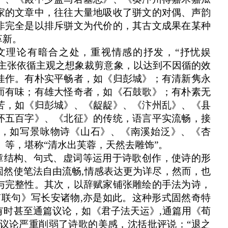
家的文章中，往往大量地吸收了骈文的对偶、声韵
非完全是以排斥骈文为代价的，其古文成果在某种
革新。
文理论有暗合之处，重视情感的抒发，“抒忧娱
，主张依循主观之想象裁剪意象，以达到不因循的效
佳作。有朴实平畅者，如《归彭城》；有清新隽永
而有味；有雄大怪奇者，如《石鼓歌》；有朴素无
苦，如《归彭城》、《龊龊》、《汴州乱》、《县
怀五百字》、《北征》的传统，语言平实流畅，接
，如写景咏物诗《山石》、《南溪始泛》、《杏
》等，堪称“清水出芙蓉，天然去雕饰”。
篇章结构、句式、虚词等运用于诗歌创作，使诗的形
固然使笔法自由流畅,情感表达更为详尽，然而，也
与完整性。其次，以辞赋家铺张雕绘的手法为诗，
南联句》写长安诸物,亦是如此。这种形式固然奇特
有时甚至通篇议论，如《君子法天运》,通篇用《荀
的议论严重削弱了诗歌的美感，沈括批评说：“退之