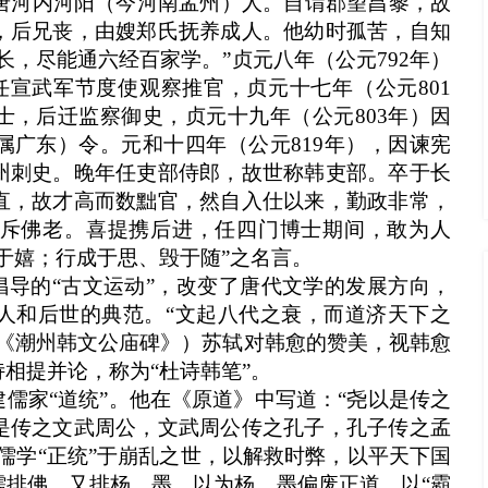
之，唐河内河阳（今河南孟州）人。自谓郡望昌黎，故
，后兄丧，由嫂郑氏抚养成人。他幼时孤苦，自知
长，尽能通六经百家学。”贞元八年（公元792年）
任宣武军节度使观察推官，贞元十七年（公元801
士，后迁监察御史，贞元十九年（公元803年）因
属广东）令。元和十四年（公元819年），因谏宪
州刺史。晚年任吏部侍郎，故世称韩吏部。卒于长
直，故才高而数黜官，然自入仕以来，勤政非常，
斥佛老。喜提携后进，任四门博士期间，敢为人
于嬉；行成于思、毁于随”之名言。
倡导的“古文运动”，改变了唐代文学的发展方向，
人和后世的典范。“文起八代之衰，而道济天下之
（《潮州韩文公庙碑》）苏轼对韩愈的赞美，视韩愈
相提并论，称为“杜诗韩笔”。
儒家“道统”。他在《原道》中写道：“尧以是传之
是传之文武周公，文武周公传之孔子，孔子传之孟
儒学“正统”于崩乱之世，以解救时弊，以平天下国
儒排佛，又排杨、墨，以为杨、墨偏废正道，以“霸