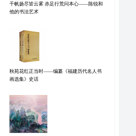
千帆扬尽皆云雾 赤足行荒问本心——陈锐和
他的书法艺术
秋苑花红正当时——编纂《福建历代名人书
画选集》史话