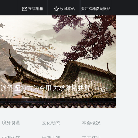
投稿邮箱
收藏本站
关注福地炎黄微站
精神 介绍民族瑰宝 宣传中华精英
澳侨 坚持古为今用 力求雅俗共赏
境外炎黄
文化动态
本会概况