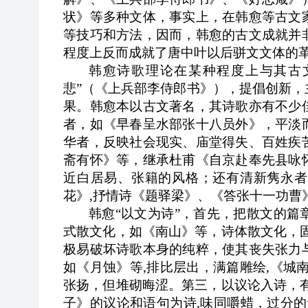
状》等多种文体，事实上，在韩愈等古文
等技巧和方法，因而，韩愈的古文成就并
程度上反而成就了唐中叶以后骈文文体的
韩愈诗歌理论在某种程度上与其古
悲”（《上兵部李侍郎书》），提倡创新
果。韩愈本以古文著名，其诗歌亦有不少
者，如《早春呈水部张十八员外》，平淡
华者，反映社会现实、庙堂得失、百姓疾
斋有怀》等，继承杜甫《自京赴奉先县咏
近白居易、张籍的风格；还有清新隽永者
花》,抒情诗《题驿梁》、《答张十一功曹
韩愈“以文为诗”，首先，把散文的
式散文化，如《南山》等，诗体散文化，
极易破坏诗歌本身的纯粹，使其丧失张力
如《月蚀》等,排比层出，满篇雕绘,《城
张扬，但堆砌晦涩。第三，以议论入诗，
子》的议论和语句为诗,味同嚼蜡，过分