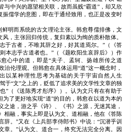
皆与中兴的愿望相关联，故而虽贱“霸道”，却又欣
复振儒学的意图，即在于通经致用，也正是改变时
系列鲜明而系统的古文理论主张。韩愈尊儒排佛，文
文风，主张回归传统，复归素以为绚的质朴散体。
所志于古者，不唯其辞之好，好其道焉尔。”（《答
辞则本志乎古道者也。”（《题欧阳生哀辞后》）作
韩愈心中的道，即是“夫子、孟轲、扬雄所传之道
政治伦理观。但韩愈在具体运用“道”这一概念时，
出以某种理性思考为基础的关于宇宙自然人生
凌驾于“文”之上的，贬低了追求美的文学性文章的独
理也”（《送陈秀才彤序》）。认为文只有在有助于
但为了更好地实现“道”的目的，韩愈在以道为本的
仁义之途，游之乎《诗》、《书》之源，无迷其途，
书》相融，事实上即是认为文、道相融，他在《答陈
言辞。”又在《上兵部李侍郎书》中说：“沉潜乎训
文章。”认为文、道合一，终究无法完全分离。因