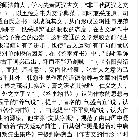
需师法前人，学习先秦两汉古文，“非三代两汉之文
书》），以五经之书为文学典范，同时兼采屈原、司
通百氏之书，以成就其文，从而形成逻辑性与规范
朝骈俪，也采取辩证的吸收的态度，在古文写作中
未给予完全的否定，这种变通的文学观较之前代古
极端倾向有了进步，也使“古文运动”有了向前发展
反对单纯模仿因袭，在《答李翊书》中，强调“唯陈
“唯古于词必己出，降而不能乃剽贼。”（《南阳樊绍
”，而是“师其意”，要内化省察，化古人之意为己
要出乎其外。韩愈重视作家的道德修养与文章的情感
光；根之茂者其实遂，膏之沃者其光晔。仁义之人，
其外之文乎？”（《答李翊书》）认为作家的思想与
子的“养气说”，提出了著名的“气盛言宜”说，认
《答李翊书》）。由此提出“不平则鸣”说，认为作
生的源泉。他主张“文从字顺”，规范了由口语中凝
推动着“古文运动”前进，而其创作更是起着对中唐
昌黎先生集序》中提到韩愈当日作古文的情形：“时