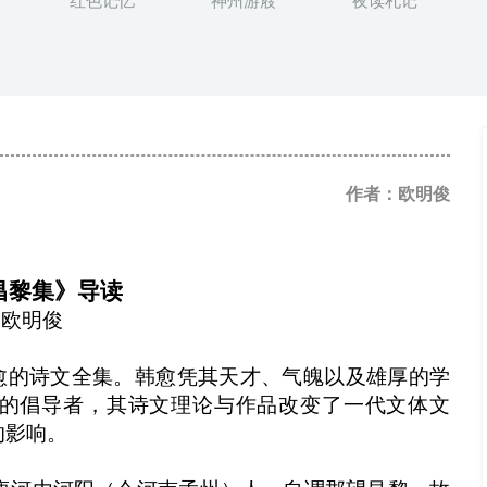
红色记忆
神州游屐
夜读札记
作者：欧明俊
昌黎集》导读
欧明俊
韩愈的诗文全集。韩愈凭其天才、气魄以及雄厚的学
”的倡导者，其诗文理论与作品改变了一代文体文
的影响。