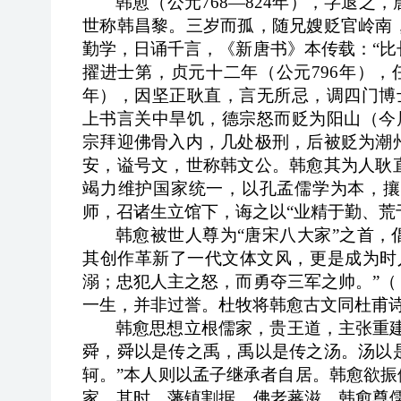
韩愈（公元768—824年），字退
世称韩昌黎。三岁而孤，随兄嫂贬官岭南
勤学，日诵千言，《新唐书》本传载：“比
擢进士第，贞元十二年（公元796年），
年），因坚正耿直，言无所忌，调四门博
上书言关中旱饥，德宗怒而贬为阳山（今
宗拜迎佛骨入内，几处极刑，后被贬为潮
安，谥号文，世称韩文公。韩愈其为人耿
竭力维护国家统一，以孔孟儒学为本，攘
师，召诸生立馆下，诲之以“业精于勤、荒
韩愈被世人尊为“唐宋八大家”之首，
其创作革新了一代文体文风，更是成为时
溺；忠犯人主之怒，而勇夺三军之帅。”
一生，并非过誉。杜牧将韩愈古文同杜甫诗
韩愈思想立根儒家，贵王道，主张重建
舜，舜以是传之禹，禹以是传之汤。汤以
轲。”本人则以孟子继承者自居。韩愈欲振
家。其时，藩镇割据，佛老蕃滋，韩愈尊