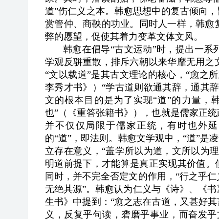
道”伤仁义之本。韩愈思想中的复古倾向，
赏管仲、商鞅的功业。同时人一样，韩愈
弊的愿望，促使其着力变革文体文风。
韩愈在倡导“古文运动”时，提出一
学观反骈重散，排斥六朝以来华靡无用之
“文以载道”是其古文理论的核心，“愈之
李秀才书》）“学古道则欲通其辞，通其
文的根本目的是为了实现“道”的力量，
也”（《重答张籍书》），也就是儒家正统
并不仅仅局限于儒家正统，有时也外延
的“道”，即法则。韩愈文学观中，“道”是
立存在意义，“盖学所以为道，文所以为
明道前提下，才能算是真正实现其价值。
同时，并不完全否定文的作用，“行之乎
无绝其源”。韩愈认为仁义与《诗》、《
生书》中提到：“愈之志在古道，又甚好其
义，反复乎句读，砻磨乎事业，而奋发乎