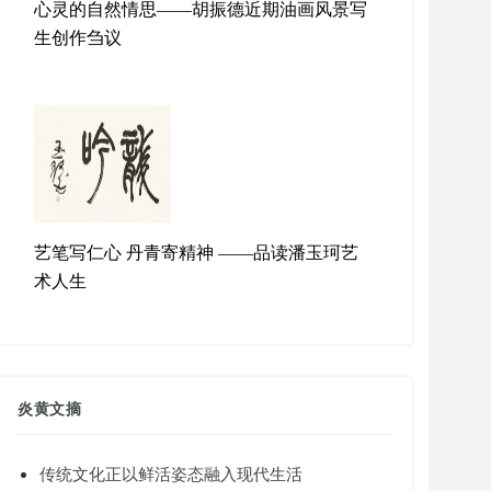
心灵的自然情思——胡振德近期油画风景写
生创作刍议
艺笔写仁心 丹青寄精神 ——品读潘玉珂艺
术人生
炎黄文摘
传统文化正以鲜活姿态融入现代生活