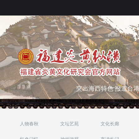
弘扬优秀文化 振奋民族
突出海西特色 报道台港
人物春秋
文坛艺苑
文化长廊