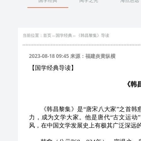
国学经典
闽学之光
海丝悠远
当前位置：
首页
››
国学经典
››
《韩昌黎集》导读
2023-08-18 09:45 来源：福建炎黄纵横
【国学经典导读】
《韩
《韩昌黎集》是“唐宋八大家”之首
力，成为文学大家。他是唐代“古文运动
风，在中国文学发展史上有极其广泛深远