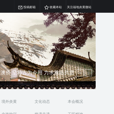
投稿邮箱
收藏本站
关注福地炎黄微站
精神 介绍民族瑰宝 宣传中华精英
澳侨 坚持古为今用 力求雅俗共赏
境外炎黄
文化动态
本会概况