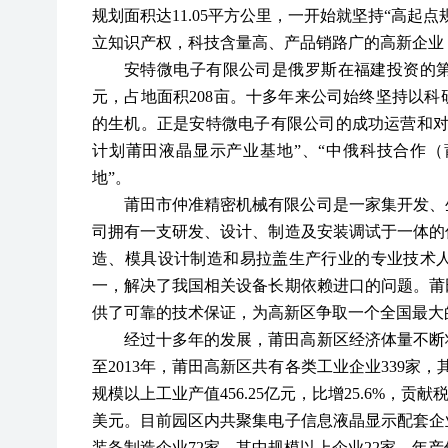
规划面积达11.05平方公里，一开始就坚持“高起
立知识产权，科技含量高、产品销路广的高新企业
安特微电子有限公司是俄罗斯在福建投资的
元，占地面积208亩。十多年来公司始终坚持以
的生机。正是安特微电子有限公司的成功运营和对
计划莆田液晶显示产业基地”、“中俄科技合作（
地”。
莆田市仲准精密机械有限公司是一家集开发、
司拥有一支研发、设计、制造及安装调试于一体的
造、模具设计制造和易拉盖生产行业的专业技术
一，解决了我国相关设备长期依赖进口的问题。莆
供了可靠的技术保证，为高新区争取一个全国最大
经过十多年的发展，莆田高新区经济体量不断
至
2013年，莆田高新区共有各类工业企业339家，
规模以上工业产值456.25亿元，比增25.6%，贡献
美元。目前园区内共聚集电子信息液晶显示配套企业
装备制造企业72家，其中规模以上企业22家，年产