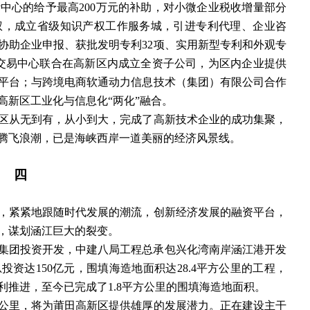
中心的给予最高200万元的补助，对小微企业税收增量部分
权，成立省级知识产权工作服务城，引进专利代理、企业咨
协助企业申报、获批发明专利32项、实用新型专利和外观专
权交易中心联合在高新区内成立全资子公司，为区内企业提供
平台；与跨境电商软通动力信息技术（集团）有限公司合作
高新区工业化与信息化“两化”融合。
区从无到有，从小到大，完成了高新技术企业的成功集聚，
腾飞浪潮，已是海峡西岸一道美丽的经济风景线。
四
，紧紧地跟随时代发展的潮流，创新经济发展的融资平台，
，谋划涵江巨大的裂变。
的保利集团投资开发，中建八局工程总承包兴化湾南岸涵江港开发
资达150亿元，围填海造地面积达28.4平方公里的工程，
推进，至今已完成了1.8平方公里的围填海造地面积。
方公里，将为莆田高新区提供雄厚的发展潜力。正在建设主干