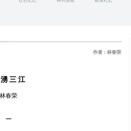
红色记忆
神州游屐
夜读札记
作者：林春荣
湧
三
江
林春荣
一