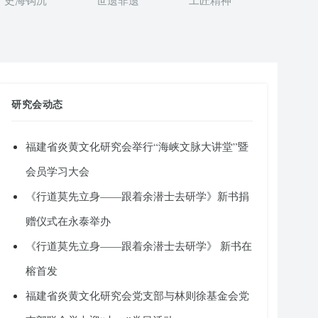
史海钩沉
世遗非遗
工匠精神
研究会动态
福建省炎黄文化研究会举行“海峡文脉大讲堂”暨
会员学习大会
《行道莫先立身——跟着余潜士去研学》新书捐
赠仪式在永泰举办
《行道莫先立身——跟着余潜士去研学》 新书在
榕首发
福建省炎黄文化研究会党支部与林则徐基金会党