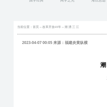
国学经典
闽学之光
海丝悠远
当前位置：
首页
››
改革开放48年
››
潮 湧 三 江
2023-04-07 00:05 来源：福建炎黄纵横
潮