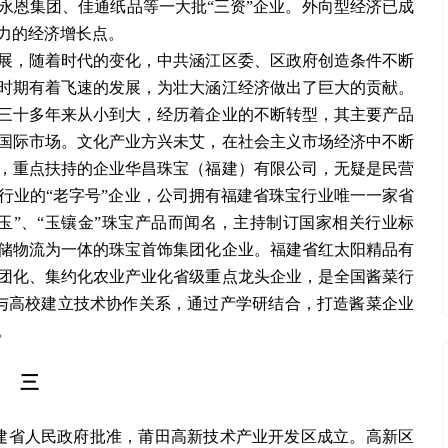
永恩集团、佳通纸品等一大批“三资”企业。外向型经济已成
力的经济增长点。
，随着时代的变化，中共涵江区委、区政府创造条件不断
时期有着飞速的发展，为壮大涵江经济做出了巨大的贡献。
三十多年来从小到大，经历着企业的不断转型，其主要产品
国际市场。文化产业方兴未艾，在社会主义市场经济中不断
，重点扶持的企业华昌珠宝（福建）有限公司，无疑是民营
珠宝行业的“老字号”企业，公司拥有福建省珠宝行业唯一一家省
玉”、“玉镶金”珠宝产品而闻名，主持制订国家相关行业标
储物流为一体的珠宝首饰集团化企业。福建省红太阳精品有
集团化、集约化农业产业化省级重点龙头企业，是全国酱菜行
与高校建立技术协作关系，通过产学研结合，打造酱菜企业
。
三
经福建省人民政府批准，莆田高新技术产业开发区成立。高新区