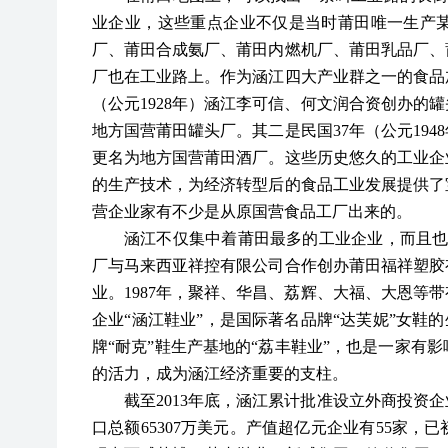
业企业，这些重点企业不仅是当时莆田唯一生产
厂、莆田合成氨厂、莆田内燃机厂、莆田乳品厂、莆
厂也在工业路上。作为涵江四大产业群之一的食品
（公元1928年）涵江李可信、何文润合资创办的罐
地方国营莆田罐头厂。其二是民国37年（公元194
更名为地方国营莆田酒厂。这些历史悠久的工业企
的生产技术，为经济转型后的食品工业发展提供了
营企业家有不少是从原国营食品工厂出来的。
涵江不仅集中着莆田最多的工业企业，而且
厂与马来西亚祥控有限公司合作创办莆田福祥塑胶
业。1987年，聚祥、华昌、荔辉、大福、大恩等
企业“涵江鞋业”，是国际著名品牌“达芙妮”女鞋
牌“耐克”鞋生产基地的“荔丰鞋业”，也是一家有
的活力，成为涵江经济重要的支柱。
截至
2013年底，涵江累计批准设立外商投资企
口总额65307万美元。产值超亿元企业有55家