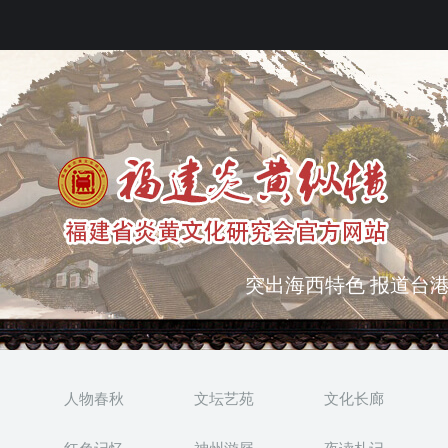
弘扬优秀文化 振奋民族
突出海西特色 报道台港
人物春秋
文坛艺苑
文化长廊