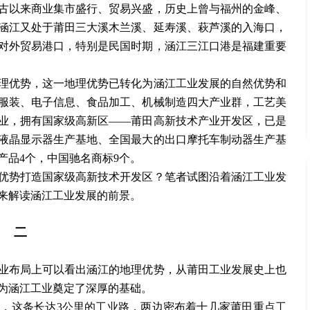
古以来商业集市盛行、贸易兴盛，历史上曾与福州的金峰、
涵江又处于莆田三大溪木兰溪、延寿溪、萩芦溪的入海口，
对外贸易港口，特别是民国时期，涵江三江口港是福建重要
理优势，这一地理优势已转化为涵江工业发展的自然优势和
服装、电子信息、食品加工、机械制造四大产业群，工艺美
业，拥有国家级高新区
——莆田高新技术产业开发区，已是
液晶显示器生产基地、全国最大的出口摩托车制动器生产基
产品4个，中国驰名商标9个。
优势打造国家级高新技术开发区？笔者试图沿着涵江工业发
来解读涵江工业发展的前景。
二
业布局上可以看出涵江的地理优势，从莆田工业发展史上也
为涵江工业奠定了深厚的基础。
街，这条长达
3公里的工业路，两边密布着十几家莆田重点工