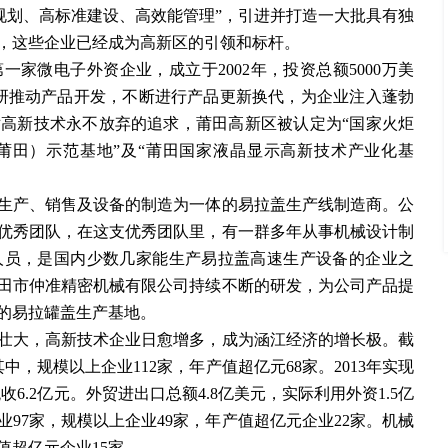
点规划、高标准建设、高效能管理”，引进并打造一大批具有独
，这些企业已经成为高新区的引领和标杆。
第一家微电子外资企业，成立于
2002年，投资总额5000万美
科研推动产品开发，不断进行产品更新换代，为企业注入蓬勃
高新技术永不放弃的追求，莆田高新区被认定为“国家火炬
莆田）示范基地”及“莆田国家液晶显示高新技术产业化基
生产、销售及设备的制造为一体的易拉盖生产线制造商。公
优秀团队，在这支优秀团队里，有一群多年从事机械设计制
人员，是国内少数几家能生产易拉盖高速生产设备的企业之
田市仲准精密机械有限公司持续不断的研发，为公司产品提
的易拉罐盖生产基地。
壮大，高新技术企业日愈增多，成为涵江经济的增长极。截
其中，规模以上企业112家，年产值超亿元68家。2013年实现
税收6.2亿元。外贸进出口总额4.8亿美元，实际利用外资1.5亿
97家，规模以上企业49家，年产值超亿元企业22家。机械
值超亿元企业15家。