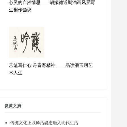
心灵的自然情思——胡振德近期油画风景写
生创作刍议
艺笔写仁心 丹青寄精神 ——品读潘玉珂艺
术人生
炎黄文摘
传统文化正以鲜活姿态融入现代生活