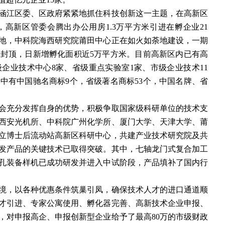
涵江区委、区政府紧紧地抓住科技创新这一主题，在高新区
，高新区管委会腾出办公用房
1.3万平方米引进在孵企业21
地，中科院海西研究院莆田中心正在如火如荼地建设，一期
利封顶，日新增孵化面积近5万平方米。目前高新区内已有高
级企业技术中心8家、省级重点实验室1家、市级企业技术11
中有中国驰名商标9个，省级著名商标53个，中国名牌、省
会充分发挥自身的优势，积极争取国家级科研单位的技术支
西安光机所、中科院广州化学所、厦门大学、天津大学、莆
立博士后流动站高新区科研中心，共建产业技术研究院及共
发产品的关键技术已取得突破。其中，七轴龙门式复合加工
孔装备样机已成功研发并进入中试阶段，产品填补了国内行
境，以各种优惠条件筑巢引凤，确保技术人才的进口通道顺
人才引进、专家公寓使用、孵化器完善、高新技术企业申报、
，对申报高企、申报创新型企业给予了最高80万的市级财政