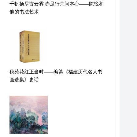
千帆扬尽皆云雾 赤足行荒问本心——陈锐和
他的书法艺术
秋苑花红正当时——编纂《福建历代名人书
画选集》史话